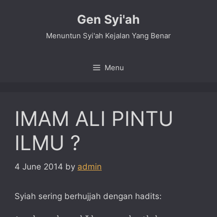
Skip
Gen Syi'ah
to
content
Menuntun Syi'ah Kejalan Yang Benar
Menu
IMAM ALI PINTU
ILMU ?
4 June 2014
by
admin
Syiah sering berhujjah dengan hadits: