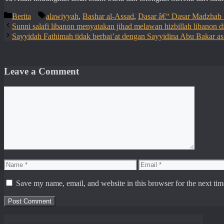
Categories
Tags
Berita
alawiyyah
,
Bashar al-Assad
,
Dasar â€“ Dasar Madzhab 
Sunni salafi libanon menyatakan jihad melawan hizbillah libanon di
Sayyidah Fathimah tidak berbai’at dengan Sayyidina Abu Bakar as
Leave a Comment
Comment
Name
Email
Save my name, email, and website in this browser for the next ti