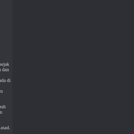
sejak
n dan
ada di
am
rah
am
asad.