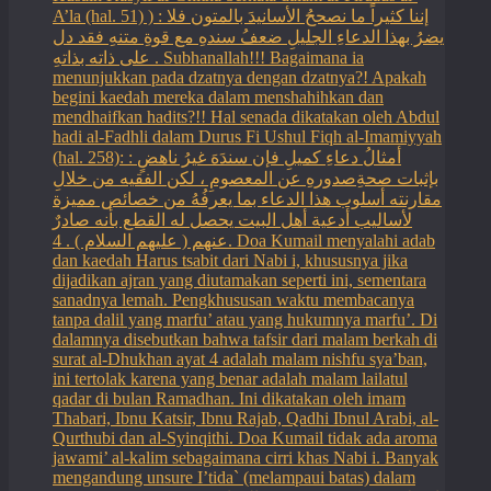
A’la (hal. 51) ) : إننا كثيراً ما نصححُ الأسانيدَ بالمتون فلا
يضرُ بهذا الدعاءِ الجليلِ ضعفُ سندهِ مع قوةِ متنهِ فقد دل
على ذاته بذاتهِ . Subhanallah!!! Bagaimana ia
menunjukkan pada dzatnya dengan dzatnya?! Apakah
begini kaedah mereka dalam menshahihkan dan
mendhaifkan hadits?!! Hal senada dikatakan oleh Abdul
hadi al-Fadhli dalam Durus Fi Ushul Fiqh al-Imamiyyah
(hal. 258): : أمثالُ دعاءِ كميلِ فإن سندَهَ غيرُ ناهضٍ
بإثبات صحةِصدورهِ عن المعصومِ ، لكن الفقيه من خلالِ
مقارنته أسلوب هذا الدعاء بما يعرفُهُ من خصائص مميزة
لأساليب أدعية أهل البيت يحصل له القطع بأنه صادرٌ
عنهم ( عليهم السلام ) . 4. Doa Kumail menyalahi adab
dan kaedah Harus tsabit dari Nabi i, khususnya jika
dijadikan ajran yang diutamakan seperti ini, sementara
sanadnya lemah. Pengkhususan waktu membacanya
tanpa dalil yang marfu’ atau yang hukumnya marfu’. Di
dalamnya disebutkan bahwa tafsir dari malam berkah di
surat al-Dhukhan ayat 4 adalah malam nishfu sya’ban,
ini tertolak karena yang benar adalah malam lailatul
qadar di bulan Ramadhan. Ini dikatakan oleh imam
Thabari, Ibnu Katsir, Ibnu Rajab, Qadhi Ibnul Arabi, al-
Qurthubi dan al-Syinqithi. Doa Kumail tidak ada aroma
jawami’ al-kalim sebagaimana cirri khas Nabi i. Banyak
mengandung unsure I’tida` (melampaui batas) dalam