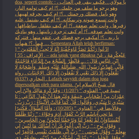
doa, seperti contoh: : يا مولاي…فكيف يبقى في العذاب ،
وهو يرجو ما سلف من حلمك..؟! ام كيف تولمه النار،
وهو يأمل فضلك ورحمتك ..؟! ام كيف يحرقه لهيبها ،
وأنت تسمع صوته وترىمكانه..؟! أم كيف بشتمل عليه
زفيرها ، وأنت تعلم ضعفة..؟! أم كيف يتقلقل بيناطباقها ،
وانت تعلم صدقه..؟! أم كيف تزجرة زبانيتها ، وهو يناديك
يا ربه ..؟! أمكيف يرجو فضلك في عتقه منها ، فتتركه
فيها..؟! هيهات … Sementara Allah telah berfirman:
ادْعُوا رَبَّكُمْ تَضَرُّعًاوَخُفْيَةً إِنَّهُ لَا يُحِبُّ الْمُعْتَدِينَ ” [
الأعراف : 55 ] . – ada sajak yang dipaksa ‏عَنْ‏‏عِكْرِمَةَ ‏، ‏عَنْ
‏ ‏ابْنِ عَبَّاسٍ ‏‏قَالَ : … فَانْظُرْ ‏‏ السَّجْعَ ‏‏مِنْ الدُّعَاءِ فَاجْتَنِبْهُ
فَإِنِّي عَهِدْتُ رَسُولَ اللَّهِ ‏ ‏صَلَّىاللَّهُ عَلَيْهِ وَسَلَّمَ ‏ ‏وَأَصْحَابَهُ لَا
يَفْعَلُونَ إِلَّا ذَلِكَ ‏‏يَعْنِي لَا يَفْعَلُونَ إِلَّا ذَلِكَ ‏ ‏الِاجْتِنَابَ . رواه
البخاري (6337) . Lafazh sayyidi dalam doa juga
dipersoalkan oleh para ulama. قال شيخُ الإسلامِ ابنُ
تيميةَ في ” الفتاوى ” (1/207) : وَقَدْ كَرِهَ مَالِكٌ وَابْنُ أَبِي
عِمْرَانَ مِنْ أَصْحَابِأَبِي حَنِيفَةَ وَغَيْرِهِمَا أَنْ يَقُولَ الدَّاعِي : يَا
سَيِّدِي يَا سَيِّدِي، وَقَالُوا : قُلْ كَمَا قَالَتْ الْأَنْبِيَاءُ : رَبِّ رَبِّ .
وقالأيضاً في ” الفتاوى ” (10/285) : وَأَمَّا السُّؤَالُ فَكَثِيرًا
مَا يَجِيءُبِاسْمِ الرَّبِّ كَقَوْلِ آدَمَ وَحَوَّاءَ : ” رَبَّنَا ظَلَمْنَا
أَنْفُسَنَاوَإِنْ لَمْ تَغْفِرْ لَنَا وَتَرْحَمْنَا لَنَكُونَنَّ مِنَ الْخَاسِرِينَ ”
وَقَوْلِ نُوحٍ : ” رَبِّ إنِّي أَعُوذُ بِكَ أَنْ أَسْأَلَكَ مَا لَيْسَ لِي
بِهِعِلْمٌ ” وَقَوْلِ مُوسَى : ” رَبِّ إنِّي ظَلَمْتُ نَفْسِي فَاغْفِرْ لِي
” وَقَوْلِ الْخَلِيلِ : ” رَبَّنَا إنِّي أَسْكَنْتُ مِنْ ذُرِّيَّتِي بِوَادٍغَيْرِ ذِي