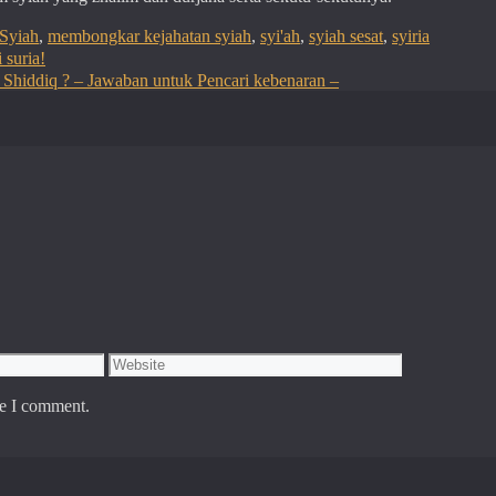
Syiah
,
membongkar kejahatan syiah
,
syi'ah
,
syiah sesat
,
syiria
 suria!
 Shiddiq ? – Jawaban untuk Pencari kebenaran –
Website
me I comment.