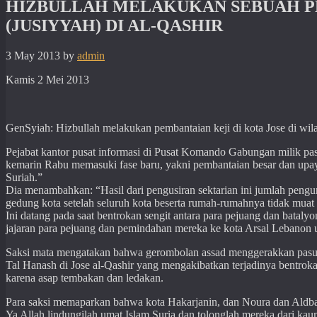
HIZBULLAH MELAKUKAN SEBUAH PE
(JUSIYYAH) DI AL-QASHIR
3 May 2013
by
admin
Kamis 2 Mei 2013
GenSyiah: Hizbullah melakukan pembantaian keji di kota Jose di wil
Pejabat kantor pusat informasi di Pusat Komando Gabungan milik pa
kemarin Rabu memasuki fase baru, yakni pembantaian besar dan upay
Suriah.”
Dia menambahkan: “Hasil dari pengusiran sektarian ini jumlah pengu
gedung kota setelah seluruh kota beserta rumah-rumahnya tidak muat
Ini datang pada saat bentrokan sengit antara para pejuang dan bataly
jajaran para pejuang dan pemindahan mereka ke kota Arsal Lebanon 
Saksi mata mengatakan bahwa gerombolan assad menggerakkan pasuka
Tal Hanash di Jose al-Qashir yang mengakibatkan terjadinya bentrok
karena asap tembakan dan ledakan.
Para saksi memaparkan bahwa kota Hakarjanin, dan Noura dan Aldba
Ya Allah lindungilah umat Islam Suria dan tolonglah mereka dari kau