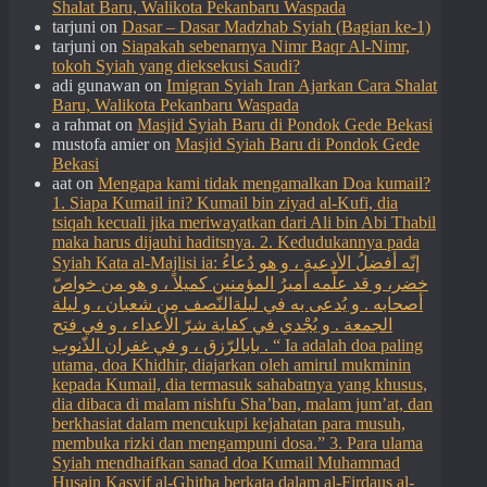
Shalat Baru, Walikota Pekanbaru Waspada
tarjuni
on
Dasar – Dasar Madzhab Syiah (Bagian ke-1)
tarjuni
on
Siapakah sebenarnya Nimr Baqr Al-Nimr,
tokoh Syiah yang dieksekusi Saudi?
adi gunawan
on
Imigran Syiah Iran Ajarkan Cara Shalat
Baru, Walikota Pekanbaru Waspada
a rahmat
on
Masjid Syiah Baru di Pondok Gede Bekasi
mustofa amier
on
Masjid Syiah Baru di Pondok Gede
Bekasi
aat
on
Mengapa kami tidak mengamalkan Doa kumail?
1. Siapa Kumail ini? Kumail bin ziyad al-Kufi, dia
tsiqah kecuali jika meriwayatkan dari Ali bin Abi Thabil
maka harus dijauhi haditsnya. 2. Kedudukannya pada
Syiah Kata al-Majlisi ia: إنّه أفضلُ الأدعيةِ ، و هو دُعاءُ
خضر، و قد علّمه أميرُ المؤمنين كميلاً ، و هو من خواصّ
أصحابه . و يُدعى به في ليلةالنّصف مِن شعبان ، و ليلة
الجمعة . و يُجْدي في كفاية شرّ الأعداء ، و في فتح
بابالرّزق ، و في غفران الذّنوب . “ Ia adalah doa paling
utama, doa Khidhir, diajarkan oleh amirul mukminin
kepada Kumail, dia termasuk sahabatnya yang khusus,
dia dibaca di malam nishfu Sha’ban, malam jum’at, dan
berkhasiat dalam mencukupi kejahatan para musuh,
membuka rizki dan mengampuni dosa.” 3. Para ulama
Syiah mendhaifkan sanad doa Kumail Muhammad
Husain Kasyif al-Ghitha berkata dalam al-Firdaus al-