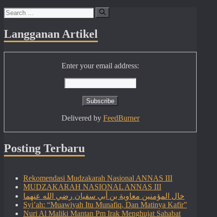
Search
for:
Langganan Artikel
Enter your email address:
Delivered by
FeedBurner
Posting Terbaru
Rekomendasi Mudzakarah Nasional ANNAS III
MUDZAKARAH NASIONAL ANNAS III
خال المؤمنين معاوية بن أبي سفيان رضي الله عنهما
Syi’ah: “Muawiyah Itu Munafiq, Dan Matinya Kafir”
Nuri Al Maliki Mantan Pm Irak Menghujat Sahabat