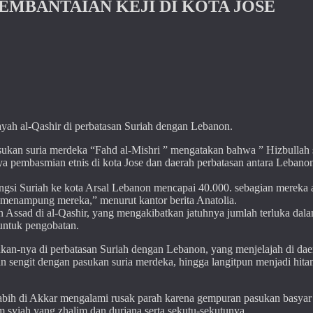
MBANTAIAN KEJI DI KOTA JOSE
ayah al-Qashir di perbatasan Suriah dengan Lebanon.
sukan suria merdeka “Fahd al-Mishri ” mengatakan bahwa ” Hizbullah 
a pembasmian etnis di kota Jose dan daerah perbatasan antara Lebano
ngsi Suriah ke kota Arsal Lebanon mencapai 40.000. sebagian mereka 
 menampung mereka,” menurut kantor berita Anatolia.
on Assad di al-Qashir, yang mengakibatkan jatuhnya jumlah terluka dal
untuk pengobatan.
n-nya di perbatasan Suriah dengan Lebanon, yang menjelajah di dae
an sengit dengan pasukan suria merdeka, hingga langitpun menjadi hit
bih di Akkar mengalami rusak parah karena gempuran pasukan basyar 
m syiah yang zhalim dan durjana serta sekutu-sekutunya.