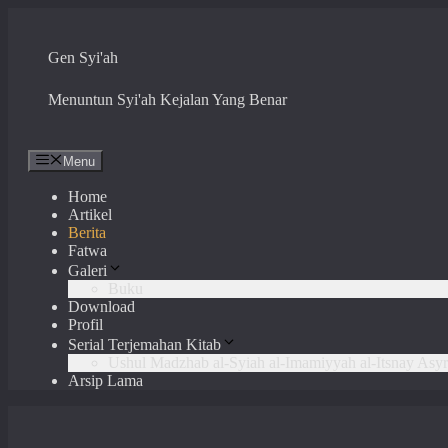
Skip
to
content
Gen Syi'ah
Menuntun Syi'ah Kejalan Yang Benar
Menu
Home
Artikel
Berita
Fatwa
Galeri
Buku
Download
Profil
Serial Terjemahan Kitab
Ushul Madzhab al-Syiah al-Imamiyyah al-Itsnay Asyr
Arsip Lama