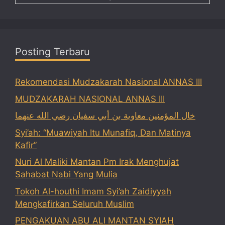
Posting Terbaru
Rekomendasi Mudzakarah Nasional ANNAS III
MUDZAKARAH NASIONAL ANNAS III
خال المؤمنين معاوية بن أبي سفيان رضي الله عنهما
Syi’ah: “Muawiyah Itu Munafiq, Dan Matinya
Kafir”
Nuri Al Maliki Mantan Pm Irak Menghujat
Sahabat Nabi Yang Mulia
Tokoh Al-houthi Imam Syi’ah Zaidiyyah
Mengkafirkan Seluruh Muslim
PENGAKUAN ABU ALI MANTAN SYIAH