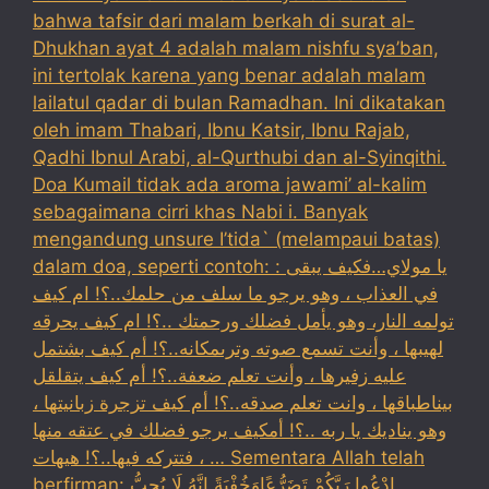
bahwa tafsir dari malam berkah di surat al-
Dhukhan ayat 4 adalah malam nishfu sya’ban,
ini tertolak karena yang benar adalah malam
lailatul qadar di bulan Ramadhan. Ini dikatakan
oleh imam Thabari, Ibnu Katsir, Ibnu Rajab,
Qadhi Ibnul Arabi, al-Qurthubi dan al-Syinqithi.
Doa Kumail tidak ada aroma jawami’ al-kalim
sebagaimana cirri khas Nabi i. Banyak
mengandung unsure I’tida` (melampaui batas)
dalam doa, seperti contoh: : يا مولاي…فكيف يبقى
في العذاب ، وهو يرجو ما سلف من حلمك..؟! ام كيف
تولمه النار، وهو يأمل فضلك ورحمتك ..؟! ام كيف يحرقه
لهيبها ، وأنت تسمع صوته وترىمكانه..؟! أم كيف بشتمل
عليه زفيرها ، وأنت تعلم ضعفة..؟! أم كيف يتقلقل
بيناطباقها ، وانت تعلم صدقه..؟! أم كيف تزجرة زبانيتها ،
وهو يناديك يا ربه ..؟! أمكيف يرجو فضلك في عتقه منها
، فتتركه فيها..؟! هيهات … Sementara Allah telah
berfirman: ادْعُوا رَبَّكُمْ تَضَرُّعًاوَخُفْيَةً إِنَّهُ لَا يُحِبُّ