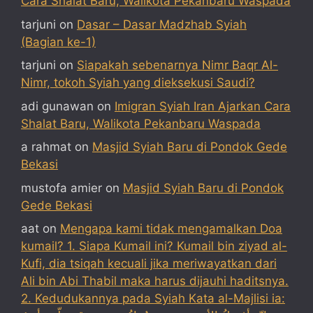
Cara Shalat Baru, Walikota Pekanbaru Waspada
tarjuni
on
Dasar – Dasar Madzhab Syiah
(Bagian ke-1)
tarjuni
on
Siapakah sebenarnya Nimr Baqr Al-
Nimr, tokoh Syiah yang dieksekusi Saudi?
adi gunawan
on
Imigran Syiah Iran Ajarkan Cara
Shalat Baru, Walikota Pekanbaru Waspada
a rahmat
on
Masjid Syiah Baru di Pondok Gede
Bekasi
mustofa amier
on
Masjid Syiah Baru di Pondok
Gede Bekasi
aat
on
Mengapa kami tidak mengamalkan Doa
kumail? 1. Siapa Kumail ini? Kumail bin ziyad al-
Kufi, dia tsiqah kecuali jika meriwayatkan dari
Ali bin Abi Thabil maka harus dijauhi haditsnya.
2. Kedudukannya pada Syiah Kata al-Majlisi ia: