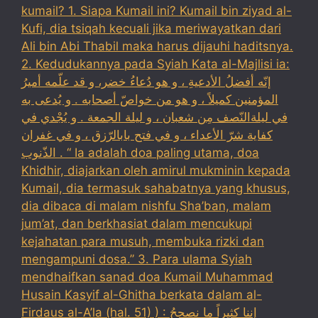
kumail? 1. Siapa Kumail ini? Kumail bin ziyad al-
Kufi, dia tsiqah kecuali jika meriwayatkan dari
Ali bin Abi Thabil maka harus dijauhi haditsnya.
2. Kedudukannya pada Syiah Kata al-Majlisi ia:
إنّه أفضلُ الأدعيةِ ، و هو دُعاءُ خضر، و قد علّمه أميرُ
المؤمنين كميلاً ، و هو من خواصّ أصحابه . و يُدعى به
في ليلةالنّصف مِن شعبان ، و ليلة الجمعة . و يُجْدي في
كفاية شرّ الأعداء ، و في فتح بابالرّزق ، و في غفران
الذّنوب . “ Ia adalah doa paling utama, doa
Khidhir, diajarkan oleh amirul mukminin kepada
Kumail, dia termasuk sahabatnya yang khusus,
dia dibaca di malam nishfu Sha’ban, malam
jum’at, dan berkhasiat dalam mencukupi
kejahatan para musuh, membuka rizki dan
mengampuni dosa.” 3. Para ulama Syiah
mendhaifkan sanad doa Kumail Muhammad
Husain Kasyif al-Ghitha berkata dalam al-
Firdaus al-A’la (hal. 51) ) : إننا كثيراً ما نصححُ