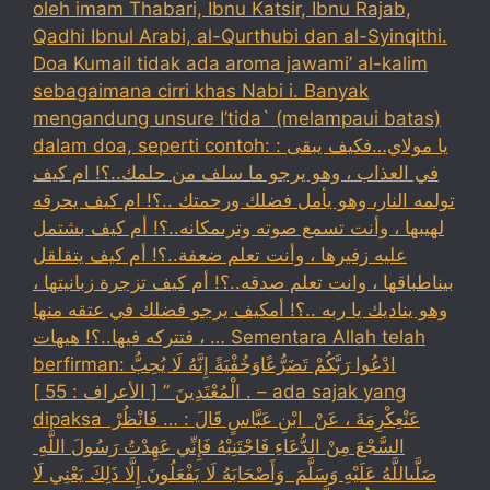
oleh imam Thabari, Ibnu Katsir, Ibnu Rajab,
Qadhi Ibnul Arabi, al-Qurthubi dan al-Syinqithi.
Doa Kumail tidak ada aroma jawami’ al-kalim
sebagaimana cirri khas Nabi i. Banyak
mengandung unsure I’tida` (melampaui batas)
dalam doa, seperti contoh: : يا مولاي…فكيف يبقى
في العذاب ، وهو يرجو ما سلف من حلمك..؟! ام كيف
تولمه النار، وهو يأمل فضلك ورحمتك ..؟! ام كيف يحرقه
لهيبها ، وأنت تسمع صوته وترىمكانه..؟! أم كيف بشتمل
عليه زفيرها ، وأنت تعلم ضعفة..؟! أم كيف يتقلقل
بيناطباقها ، وانت تعلم صدقه..؟! أم كيف تزجرة زبانيتها ،
وهو يناديك يا ربه ..؟! أمكيف يرجو فضلك في عتقه منها
، فتتركه فيها..؟! هيهات … Sementara Allah telah
berfirman: ادْعُوا رَبَّكُمْ تَضَرُّعًاوَخُفْيَةً إِنَّهُ لَا يُحِبُّ
الْمُعْتَدِينَ ” [ الأعراف : 55 ] . – ada sajak yang
dipaksa ‏عَنْ‏‏عِكْرِمَةَ ‏، ‏عَنْ ‏ ‏ابْنِ عَبَّاسٍ ‏‏قَالَ : … فَانْظُرْ ‏‏
السَّجْعَ ‏‏مِنْ الدُّعَاءِ فَاجْتَنِبْهُ فَإِنِّي عَهِدْتُ رَسُولَ اللَّهِ ‏
‏صَلَّىاللَّهُ عَلَيْهِ وَسَلَّمَ ‏ ‏وَأَصْحَابَهُ لَا يَفْعَلُونَ إِلَّا ذَلِكَ ‏‏يَعْنِي لَا