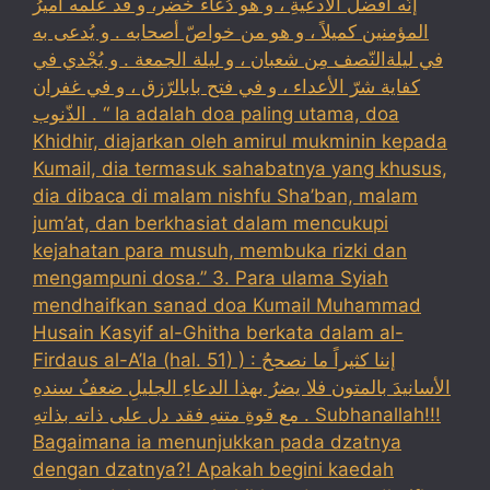
إنّه أفضلُ الأدعيةِ ، و هو دُعاءُ خضر، و قد علّمه أميرُ
المؤمنين كميلاً ، و هو من خواصّ أصحابه . و يُدعى به
في ليلةالنّصف مِن شعبان ، و ليلة الجمعة . و يُجْدي في
كفاية شرّ الأعداء ، و في فتح بابالرّزق ، و في غفران
الذّنوب . “ Ia adalah doa paling utama, doa
Khidhir, diajarkan oleh amirul mukminin kepada
Kumail, dia termasuk sahabatnya yang khusus,
dia dibaca di malam nishfu Sha’ban, malam
jum’at, dan berkhasiat dalam mencukupi
kejahatan para musuh, membuka rizki dan
mengampuni dosa.” 3. Para ulama Syiah
mendhaifkan sanad doa Kumail Muhammad
Husain Kasyif al-Ghitha berkata dalam al-
Firdaus al-A’la (hal. 51) ) : إننا كثيراً ما نصححُ
الأسانيدَ بالمتون فلا يضرُ بهذا الدعاءِ الجليلِ ضعفُ سندهِ
مع قوةِ متنهِ فقد دل على ذاته بذاتهِ . Subhanallah!!!
Bagaimana ia menunjukkan pada dzatnya
dengan dzatnya?! Apakah begini kaedah