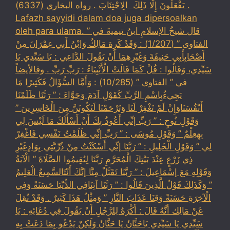
يَفْعَلُونَ إِلَّا ذَلِكَ ‏ ‏الِاجْتِنَابَ . رواه البخاري (6337) .
Lafazh sayyidi dalam doa juga dipersoalkan
oleh para ulama. قال شيخُ الإسلامِ ابنُ تيميةَ في ”
الفتاوى ” (1/207) : وَقَدْ كَرِهَ مَالِكٌ وَابْنُ أَبِي عِمْرَانَ مِنْ
أَصْحَابِأَبِي حَنِيفَةَ وَغَيْرِهِمَا أَنْ يَقُولَ الدَّاعِي : يَا سَيِّدِي يَا
سَيِّدِي، وَقَالُوا : قُلْ كَمَا قَالَتْ الْأَنْبِيَاءُ : رَبِّ رَبِّ . وقالأيضاً
في ” الفتاوى ” (10/285) : وَأَمَّا السُّؤَالُ فَكَثِيرًا مَا
يَجِيءُبِاسْمِ الرَّبِّ كَقَوْلِ آدَمَ وَحَوَّاءَ : ” رَبَّنَا ظَلَمْنَا
أَنْفُسَنَاوَإِنْ لَمْ تَغْفِرْ لَنَا وَتَرْحَمْنَا لَنَكُونَنَّ مِنَ الْخَاسِرِينَ ”
وَقَوْلِ نُوحٍ : ” رَبِّ إنِّي أَعُوذُ بِكَ أَنْ أَسْأَلَكَ مَا لَيْسَ لِي
بِهِعِلْمٌ ” وَقَوْلِ مُوسَى : ” رَبِّ إنِّي ظَلَمْتُ نَفْسِي فَاغْفِرْ
لِي ” وَقَوْلِ الْخَلِيلِ : ” رَبَّنَا إنِّي أَسْكَنْتُ مِنْ ذُرِّيَّتِي بِوَادٍغَيْرِ
ذِي زَرْعٍ عِنْدَ بَيْتِكَ الْمُحَرَّمِ رَبَّنَا لِيُقِيمُوا الصَّلَاةَ ” الْآيَةُ
وَقَوْلِهِ مَعَ إسْمَاعِيلَ : ” رَبَّنَا تَقَبَّلْ مِنَّا إنَّكَ أَنْتَالسَّمِيعُ الْعَلِيمُ
” وَكَذَلِكَ قَوْلُ الَّذِينَ قَالُوا : ” رَبَّنَا آتِنَافِي الدُّنْيَا حَسَنَةً وَفِي
الْآخِرَةِ حَسَنَةً وَقِنَا عَذَابَ النَّارِ ” وَمِثْلُ هَذَا كَثِيرٌ . وَقَدْ نُقِلَ
عَنْ مَالِك أَنَّهُ قَالَ : أَكْرَهُ لِلرَّجُلِ أَنْ يَقُولَ فِي دُعَائِهِ : يَا
سَيِّدِي يَا سَيِّدِي يَاحَنَّانُ يَا حَنَّانُ وَلَكِنْ يَدْعُو بِمَا دَعَتْ بِهِ