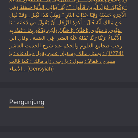
” وَكَذَلِكَ قَوْلُ الَّذِينَ قَالُوا : ” رَبَّنَا آتِنَافِي الدُّنْيَا حَسَنَةً وَفِي
الْآخِرَةِ حَسَنَةً وَقِنَا عَذَابَ النَّارِ ” وَمِثْلُ هَذَا كَثِيرٌ . وَقَدْ نُقِلَ
عَنْ مَالِك أَنَّهُ قَالَ : أَكْرَهُ لِلرَّجُلِ أَنْ يَقُولَ فِي دُعَائِهِ : يَا
سَيِّدِي يَا سَيِّدِي يَاحَنَّانُ يَا حَنَّانُ وَلَكِنْ يَدْعُو بِمَا دَعَتْ بِهِ
الْأَنْبِيَاءُ ؛رَبَّنَا رَبَّنَا نَقَلَهُ عَنْهُ العتبي فِي العتبية . وقال ابن
رجب فيجامع العلوم والحكم عند شرح الحديث العاشر
(1/274) : وسئل مالك وسفيان عمن يقول فيالدعاء : يا
سيدي ، فقالا : يقول : يا رب . زاد مالك : كما قالت
الأنبياء . (Gensyiah)
Pengunjung