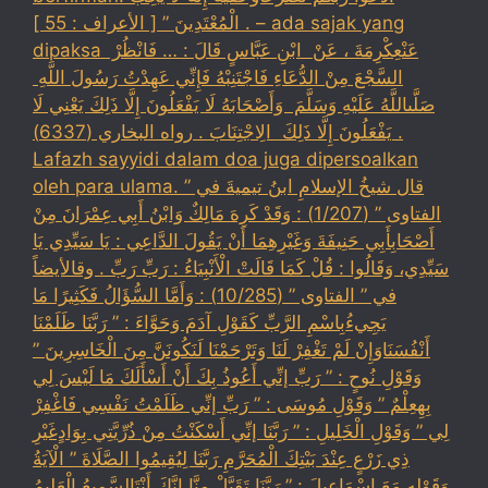
الْمُعْتَدِينَ ” [ الأعراف : 55 ] . – ada sajak yang
dipaksa ‏عَنْ‏‏عِكْرِمَةَ ‏، ‏عَنْ ‏ ‏ابْنِ عَبَّاسٍ ‏‏قَالَ : … فَانْظُرْ ‏‏
السَّجْعَ ‏‏مِنْ الدُّعَاءِ فَاجْتَنِبْهُ فَإِنِّي عَهِدْتُ رَسُولَ اللَّهِ ‏
‏صَلَّىاللَّهُ عَلَيْهِ وَسَلَّمَ ‏ ‏وَأَصْحَابَهُ لَا يَفْعَلُونَ إِلَّا ذَلِكَ ‏‏يَعْنِي لَا
يَفْعَلُونَ إِلَّا ذَلِكَ ‏ ‏الِاجْتِنَابَ . رواه البخاري (6337) .
Lafazh sayyidi dalam doa juga dipersoalkan
oleh para ulama. قال شيخُ الإسلامِ ابنُ تيميةَ في ”
الفتاوى ” (1/207) : وَقَدْ كَرِهَ مَالِكٌ وَابْنُ أَبِي عِمْرَانَ مِنْ
أَصْحَابِأَبِي حَنِيفَةَ وَغَيْرِهِمَا أَنْ يَقُولَ الدَّاعِي : يَا سَيِّدِي يَا
سَيِّدِي، وَقَالُوا : قُلْ كَمَا قَالَتْ الْأَنْبِيَاءُ : رَبِّ رَبِّ . وقالأيضاً
في ” الفتاوى ” (10/285) : وَأَمَّا السُّؤَالُ فَكَثِيرًا مَا
يَجِيءُبِاسْمِ الرَّبِّ كَقَوْلِ آدَمَ وَحَوَّاءَ : ” رَبَّنَا ظَلَمْنَا
أَنْفُسَنَاوَإِنْ لَمْ تَغْفِرْ لَنَا وَتَرْحَمْنَا لَنَكُونَنَّ مِنَ الْخَاسِرِينَ ”
وَقَوْلِ نُوحٍ : ” رَبِّ إنِّي أَعُوذُ بِكَ أَنْ أَسْأَلَكَ مَا لَيْسَ لِي
بِهِعِلْمٌ ” وَقَوْلِ مُوسَى : ” رَبِّ إنِّي ظَلَمْتُ نَفْسِي فَاغْفِرْ
لِي ” وَقَوْلِ الْخَلِيلِ : ” رَبَّنَا إنِّي أَسْكَنْتُ مِنْ ذُرِّيَّتِي بِوَادٍغَيْرِ
ذِي زَرْعٍ عِنْدَ بَيْتِكَ الْمُحَرَّمِ رَبَّنَا لِيُقِيمُوا الصَّلَاةَ ” الْآيَةُ
وَقَوْلِهِ مَعَ إسْمَاعِيلَ : ” رَبَّنَا تَقَبَّلْ مِنَّا إنَّكَ أَنْتَالسَّمِيعُ الْعَلِيمُ