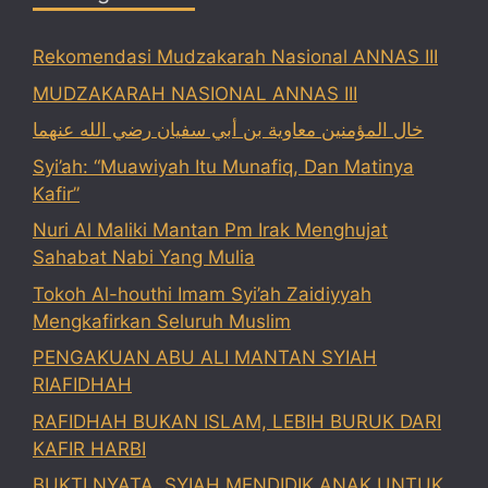
Rekomendasi Mudzakarah Nasional ANNAS III
MUDZAKARAH NASIONAL ANNAS III
خال المؤمنين معاوية بن أبي سفيان رضي الله عنهما
Syi’ah: “Muawiyah Itu Munafiq, Dan Matinya
Kafir”
Nuri Al Maliki Mantan Pm Irak Menghujat
Sahabat Nabi Yang Mulia
Tokoh Al-houthi Imam Syi’ah Zaidiyyah
Mengkafirkan Seluruh Muslim
PENGAKUAN ABU ALI MANTAN SYIAH
RIAFIDHAH
RAFIDHAH BUKAN ISLAM, LEBIH BURUK DARI
KAFIR HARBI
BUKTI NYATA, SYIAH MENDIDIK ANAK UNTUK