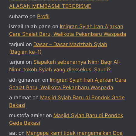
ALASAN MEMBASMI TERORISME
suharto
on
Profil
ismail rajab pane
on
Imigran Syiah Iran Ajarkan
Cara Shalat Baru, Walikota Pekanbaru Waspada
tarjuni
on
Dasar – Dasar Madzhab Syiah
(Bagian ke-1)
tarjuni
on
Siapakah sebenarnya Nimr Baqr Al-
Nimr, tokoh Syiah yang dieksekusi Saudi?
adi gunawan
on
Imigran Syiah Iran Ajarkan Cara
Shalat Baru, Walikota Pekanbaru Waspada
a rahmat
on
Masjid Syiah Baru di Pondok Gede
Bekasi
mustofa amier
on
Masjid Syiah Baru di Pondok
Gede Bekasi
aat
on
Mengapa kami tidak mengamalkan Doa