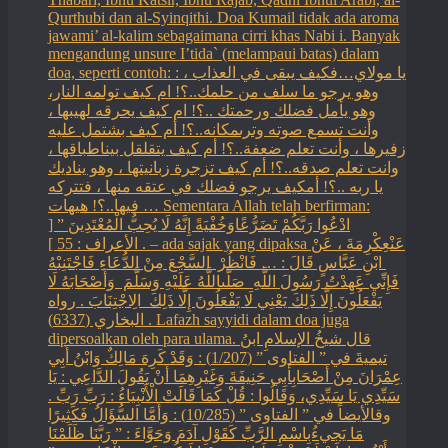
Qurthubi dan al-Syinqithi. Doa Kumail tidak ada aroma
jawami’ al-kalim sebagaimana cirri khas Nabi i. Banyak
mengandung unsure I’tida` (melampaui batas) dalam
doa, seperti contoh: : يا مولاي…فكيف يبقى في العذاب ،
وهو يرجو ما سلف من حلمك..؟! ام كيف تولمه النار،
وهو يأمل فضلك ورحمتك ..؟! ام كيف يحرقه لهيبها ،
وأنت تسمع صوته وترىمكانه..؟! أم كيف بشتمل عليه
زفيرها ، وأنت تعلم ضعفة..؟! أم كيف يتقلقل بيناطباقها ،
وانت تعلم صدقه..؟! أم كيف تزجرة زبانيتها ، وهو يناديك
يا ربه ..؟! أمكيف يرجو فضلك في عتقه منها ، فتتركه
فيها..؟! هيهات … Sementara Allah telah berfirman:
ادْعُوا رَبَّكُمْ تَضَرُّعًاوَخُفْيَةً إِنَّهُ لَا يُحِبُّ الْمُعْتَدِينَ ” [
الأعراف : 55 ] . – ada sajak yang dipaksa ‏عَنْ‏‏عِكْرِمَةَ ‏، ‏عَنْ
‏ ‏ابْنِ عَبَّاسٍ ‏‏قَالَ : … فَانْظُرْ ‏‏ السَّجْعَ ‏‏مِنْ الدُّعَاءِ فَاجْتَنِبْهُ
فَإِنِّي عَهِدْتُ رَسُولَ اللَّهِ ‏ ‏صَلَّىاللَّهُ عَلَيْهِ وَسَلَّمَ ‏ ‏وَأَصْحَابَهُ لَا
يَفْعَلُونَ إِلَّا ذَلِكَ ‏‏يَعْنِي لَا يَفْعَلُونَ إِلَّا ذَلِكَ ‏ ‏الِاجْتِنَابَ . رواه
البخاري (6337) . Lafazh sayyidi dalam doa juga
dipersoalkan oleh para ulama. قال شيخُ الإسلامِ ابنُ
تيميةَ في ” الفتاوى ” (1/207) : وَقَدْ كَرِهَ مَالِكٌ وَابْنُ أَبِي
عِمْرَانَ مِنْ أَصْحَابِأَبِي حَنِيفَةَ وَغَيْرِهِمَا أَنْ يَقُولَ الدَّاعِي : يَا
سَيِّدِي يَا سَيِّدِي، وَقَالُوا : قُلْ كَمَا قَالَتْ الْأَنْبِيَاءُ : رَبِّ رَبِّ .
وقالأيضاً في ” الفتاوى ” (10/285) : وَأَمَّا السُّؤَالُ فَكَثِيرًا
مَا يَجِيءُبِاسْمِ الرَّبِّ كَقَوْلِ آدَمَ وَحَوَّاءَ : ” رَبَّنَا ظَلَمْنَا