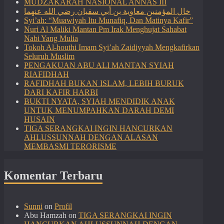
MUDZAKARAH NASIONAL ANNAS III
خال المؤمنين معاوية بن أبي سفيان رضي الله عنهما
Syi’ah: “Muawiyah Itu Munafiq, Dan Matinya Kafir”
Nuri Al Maliki Mantan Pm Irak Menghujat Sahabat
Nabi Yang Mulia
Tokoh Al-houthi Imam Syi’ah Zaidiyyah Mengkafirkan
Seluruh Muslim
PENGAKUAN ABU ALI MANTAN SYIAH
RIAFIDHAH
RAFIDHAH BUKAN ISLAM, LEBIH BURUK
DARI KAFIR HARBI
BUKTI NYATA, SYIAH MENDIDIK ANAK
UNTUK MENUMPAHKAN DARAH DEMI
HUSAIN
TIGA SERANGKAI INGIN HANCURKAN
AHLUSSUNNAH DENGAN ALASAN
MEMBASMI TERORISME
Komentar Terbaru
Sunni
on
Profil
Abu Hamzah
on
TIGA SERANGKAI INGIN