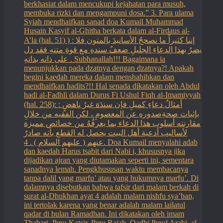
berkhasiat dalam mencukupi kejahatan para musuh,
membuka rizki dan mengampuni dosa.” 3. Para ulama
Syiah mendhaifkan sanad doa Kumail Muhammad
Husain Kasyif al-Ghitha berkata dalam al-Firdaus al-
A’la (hal. 51) ) : إننا كثيراً ما نصححُ الأسانيدَ بالمتون فلا
يضرُ بهذا الدعاءِ الجليلِ ضعفُ سندهِ مع قوةِ متنهِ فقد دل
على ذاته بذاتهِ . Subhanallah!!! Bagaimana ia
menunjukkan pada dzatnya dengan dzatnya?! Apakah
begini kaedah mereka dalam menshahihkan dan
mendhaifkan hadits?!! Hal senada dikatakan oleh Abdul
hadi al-Fadhli dalam Durus Fi Ushul Fiqh al-Imamiyyah
(hal. 258): : أمثالُ دعاءِ كميلِ فإن سندَهَ غيرُ ناهضٍ
بإثبات صحةِصدورهِ عن المعصومِ ، لكن الفقيه من خلالِ
مقارنته أسلوب هذا الدعاء بما يعرفُهُ من خصائص مميزة
لأساليب أدعية أهل البيت يحصل له القطع بأنه صادرٌ
عنهم ( عليهم السلام ) . 4. Doa Kumail menyalahi adab
dan kaedah Harus tsabit dari Nabi i, khususnya jika
dijadikan ajran yang diutamakan seperti ini, sementara
sanadnya lemah. Pengkhususan waktu membacanya
tanpa dalil yang marfu’ atau yang hukumnya marfu’. Di
dalamnya disebutkan bahwa tafsir dari malam berkah di
surat al-Dhukhan ayat 4 adalah malam nishfu sya’ban,
ini tertolak karena yang benar adalah malam lailatul
qadar di bulan Ramadhan. Ini dikatakan oleh imam
Thabari, Ibnu Katsir, Ibnu Rajab, Qadhi Ibnul Arabi, al-