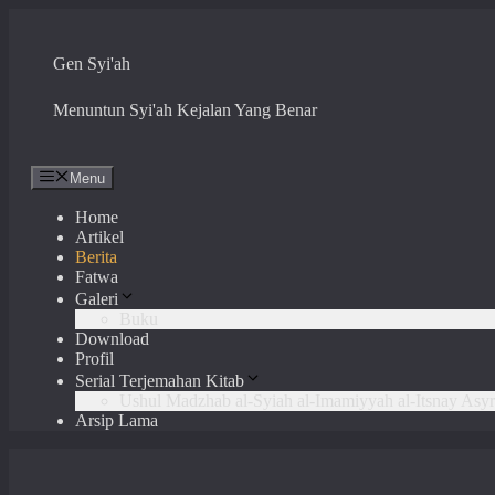
Skip
to
content
Gen Syi'ah
Menuntun Syi'ah Kejalan Yang Benar
Menu
Home
Artikel
Berita
Fatwa
Galeri
Buku
Download
Profil
Serial Terjemahan Kitab
Ushul Madzhab al-Syiah al-Imamiyyah al-Itsnay Asyr
Arsip Lama