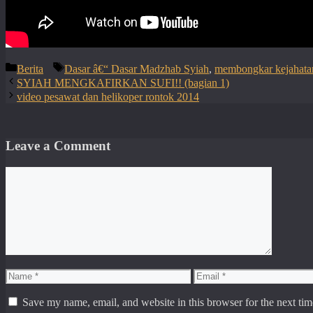
Categories
Tags
Berita
Dasar â€“ Dasar Madzhab Syiah
,
membongkar kejahata
SYIAH MENGKAFIRKAN SUFI!! (bagian 1)
video pesawat dan helikoper rontok 2014
Leave a Comment
Comment
Name
Email
Save my name, email, and website in this browser for the next ti