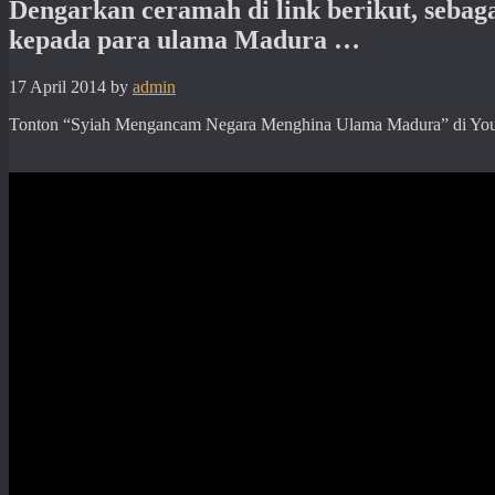
Dengarkan ceramah di link berikut, sebag
kepada para ulama Madura …
17 April 2014
by
admin
Tonton “Syiah Mengancam Negara Menghina Ulama Madura” di Yo