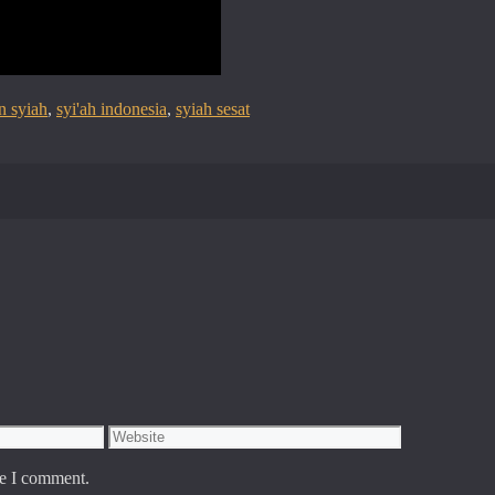
n syiah
,
syi'ah indonesia
,
syiah sesat
Website
me I comment.