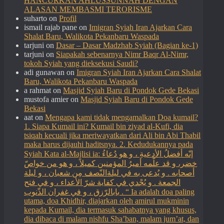
HANCURKAN AHLUSSUNNAH DENGAN
ALASAN MEMBASMI TERORISME
suharto
on
Profil
ismail rajab pane
on
Imigran Syiah Iran Ajarkan Cara
Shalat Baru, Walikota Pekanbaru Waspada
tarjuni
on
Dasar – Dasar Madzhab Syiah (Bagian ke-1)
tarjuni
on
Siapakah sebenarnya Nimr Baqr Al-Nimr,
tokoh Syiah yang dieksekusi Saudi?
adi gunawan
on
Imigran Syiah Iran Ajarkan Cara Shalat
Baru, Walikota Pekanbaru Waspada
a rahmat
on
Masjid Syiah Baru di Pondok Gede Bekasi
mustofa amier
on
Masjid Syiah Baru di Pondok Gede
Bekasi
aat
on
Mengapa kami tidak mengamalkan Doa kumail?
1. Siapa Kumail ini? Kumail bin ziyad al-Kufi, dia
tsiqah kecuali jika meriwayatkan dari Ali bin Abi Thabil
maka harus dijauhi haditsnya. 2. Kedudukannya pada
Syiah Kata al-Majlisi ia: إنّه أفضلُ الأدعيةِ ، و هو دُعاءُ
خضر، و قد علّمه أميرُ المؤمنين كميلاً ، و هو من خواصّ
أصحابه . و يُدعى به في ليلةالنّصف مِن شعبان ، و ليلة
الجمعة . و يُجْدي في كفاية شرّ الأعداء ، و في فتح
بابالرّزق ، و في غفران الذّنوب . “ Ia adalah doa paling
utama, doa Khidhir, diajarkan oleh amirul mukminin
kepada Kumail, dia termasuk sahabatnya yang khusus,
dia dibaca di malam nishfu Sha’ban, malam jum’at, dan