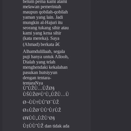
belum perna kami alami
melawan pemerintah
maupun qobilah-qobilah
yaman yang lain. Jadi
mungkin al-Hajuri itu
seorang tukang sihir atau
kami yang kena sihir
(kata mereka). Saya
(Ahmad) berkata â€
Alhamdulillaah, segala
puji hanya untuk Allooh,
Dialah yang telah
menghendaki kekalahan
pasukan hutsiyyun
dengan tentara-
tentaraNya
ÙˆÙŽÙ…ÙŽØ§
ÙŠÙŽØ¹Ù’Ù„ÙŽÙ…Ù
Ø¬ÙÙ†ÙÙˆØ¯ÙŽ
Ø±ÙŽØ¨ÙÙ‘ÙƒÙŽ
Ø¥ÙÙ„ÙŽÙ‘Ø§
Ù‡ÙÙˆÙŽ dan tidak ada