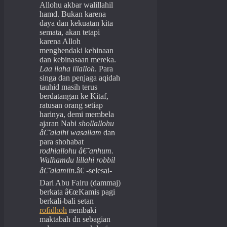
Allohu akbar walillahil
hamd. Bukan karena
daya dan kekuatan kita
semata, akan tetapi
karena Alloh
menghendaki kehinaan
dan kebinasaan mereka.
Laa ilaha illalloh
. Para
singa dan penjaga aqidah
tauhid masih terus
berdatangan ke Kitaf,
ratusan orang setiap
harinya, demi membela
ajaran Nabi
shollallohu
â€˜alaihi wasallam
dan
para shohabat
rodhiallohu â€˜anhum.
Walhamdu lillahi robbil
â€˜alamiin.
â€ -selesai-
Dari Abu Fairu (dammaj)
berkata â€œKamis pagi
berkali-bali setan
rofidhoh
nembaki
maktabah dn sebagian