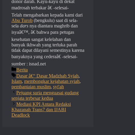
donor darah. Kayu-kayu di dekat
madrosah terbakar â€ -selesai-
Telah mengabarkan kepada kami dari
Abu Turob
(bengkulu) saat di sela-
sela
dars
nya diantara maghrib dan
isyaâ€™, â€ bahwa para petugas
kesehatan sangat kelelahan dan
banyak ikhwah yang terluka parah
tidak dapat dilayani semestinya karena
banyaknya yang cederaâ€ -selesai-
sumber : isnad.net
Categories
Berita
Tags
Dasar â€“ Dasar Madzhab Syiah
,
Islam
,
membongkar kejahatan syiah
,
pembantaian muslim
,
syi'ah
Pejuang suria menguasai gudang
senjata terbesar kedua
Mediasi KPI Antara Redaksi
Khazanah Trans7 dan IJABI
Deadlock