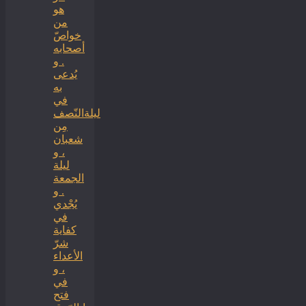
هو
من
خواصّ
أصحابه
. و
يُدعى
به
في
ليلةالنّصف
مِن
شعبان
، و
ليلة
الجمعة
. و
يُجْدي
في
كفاية
شرّ
الأعداء
، و
في
فتح