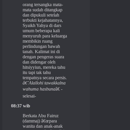
orang tersangka mata-
mata sudah ditangkap
dan dipukuli setelah
terbukti kejahatannya,
Syaikh Yahya di dars
umum beberapa kali
menyuruh para keluarga
membikin ruang
perlindungan bawah
tanah. Kalimat ini di
dengan pengeras suara
dan didengar oleh
hitsiyyiun, mereka tahu
itu tapi tak tahu
tempatnya secara persis.
â€˜Alallohi tawakkalna
wahuma hasbuna
â€ -
selesai-
08:37 wib
Berkata Abu Fairuz
(dammaj) â€œpara
wanita dan anak-anak