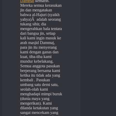
Dammaj
kemarin.
Mereka semua kerasukan
jin dan mengatakan
bahwa al-Hajuri (syaikh
yahya)Â adalah seorang
tukang sihir, dia
mengerahkan bala tentara
dari bangsa jin, setiap
kali kami ingin masuk ke
arah masjid Dammaj,
para jin itu menyerang
kami dengan ganas dan
kuat, tiba-tiba kami
mundur kebelakang.
Semua anggota pasukan
berperang bersama kami
ketika itu tidak ada yang
kembali . Pasukan
umbang satu demi satu,
seolah-olah kami
menghadapi mimpi buruk
(dunia maya yang
mengerikan). Kami
dilanda ketakutan yang
sangat mencekam yang