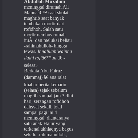
Abdulloh Muzahim
meninggal dirumah Ali
Mannaâ€™ saat sholat
maghrib saat banyak
tembakan mortir dari
rofidhoh. Salah satu
mortir nembus rumah
ituÂ dan melukai beliau
-rahimahulloh- hingga
tewas.
Innalillahiwainna
ilaihi rojiâ€™un.
â€ -
selesai-
Berkata Abu Fairuz
(dammaj) â€ ana ralat
khabar berita kemarin
(selasa) sejak sebelum
magrib sampai jam 3 dini
hari, serangan rofidhoh
dahsyat sekali, total
sampai pagi ini 4
meninggal, diantaranya
satu anak Hajur yang
terkenal akhlaqnya bagus
sekali. -rahimahulloh-,