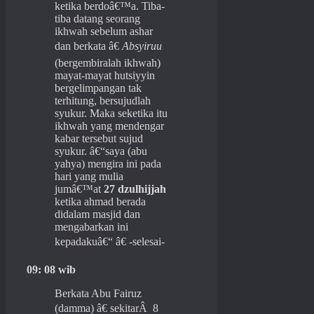
ketika berdoâ€™a. Tiba-
tiba datang seorang
ikhwah sebelum ashar
dan berkata â€
Absyiruu
(bergembiralah ikhwah)
mayat-mayat hutsiyyin
bergelimpangan tak
terhitung, bersujudlah
syukur. Maka seketika itu
ikhwah yang mendengar
kabar tersebut sujud
syukur. â€“saya (abu
yahya) mengira ini pada
hari yang mulia
jumâ€™at
27 dzulhijjah
ketika ahmad berada
didalam masjid dan
mengabarkan ini
kepadakuâ€“ â€ -selesai-
09: 08 wib
Berkata Abu Fairuz
(damma) â€ sekitarÂ 8