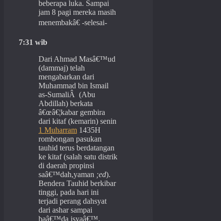
beberapa luka. Sampai
jam 8 pagi mereka masih
menembakâ€ -selesai-
7:31 wib
Dari Ahmad Masâ€™ud
(dammaj) telah
mengabarkan dari
Muhammad bin Ismail
as-SumaliÂ (Abu
Abdillah) berkata
â€œâ€¦kabar gembira
dari kitaf (kemarin) senin
1 Muharram
1435H
rombongan pasukan
tauhid terus berdatangan
ke kitaf (salah satu distrik
di daerah propinsi
saâ€™dah,yaman
;ed
).
Bendera Tauhid berkibar
tinggi, pada hari ini
terjadi perang dahsyat
dari ashar sampai
baâ€™da isyaâ€™.