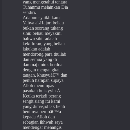
yang mengetahui tentara
Tuhanmu melainkan Dia
sendiri.
Adapun syaikh kami
Yahya al-Hajuri beliau
bukan seorang tukang
sihir, beliau meyakini
bahwa sihir adalah
kekufuran, yang beliau
lakukan adalah
mendorong para thullab
dan semua yang di
dammaj untuk berdoa
dengan mengangkat
tangan, khusyuâ€™ dan
penuh harapan supaya
Alloh menumpas
pasukan hutsiyyin.Â
Ketika terjadi perang
sengit siang itu kami
yang dimasjid tak henti-
hentinya berdoâ€™a
kepada Alloh dan
sebagian ikhwah saya
mendengar menangis