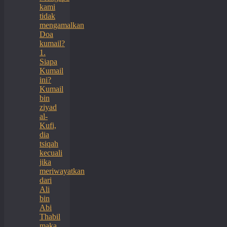
kami
tidak
mengamalkan
Doa
kumail?
1.
Siapa
Kumail
ini?
Kumail
bin
ziyad
al-
Kufi,
dia
tsiqah
kecuali
jika
meriwayatkan
dari
Ali
bin
Abi
Thabil
maka