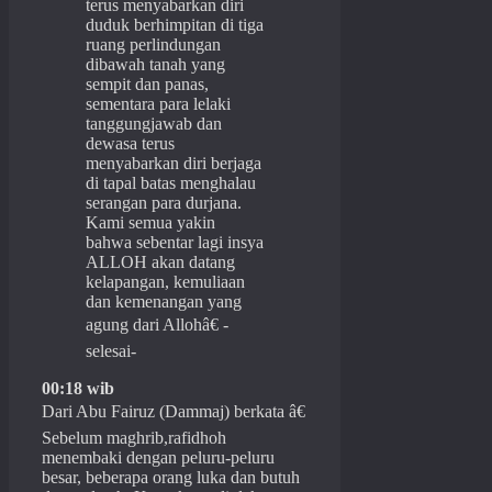
terus menyabarkan diri
duduk berhimpitan di tiga
ruang perlindungan
dibawah tanah yang
sempit dan panas,
sementara para lelaki
tanggungjawab dan
dewasa terus
menyabarkan diri berjaga
di tapal batas menghalau
serangan para durjana.
Kami semua yakin
bahwa sebentar lagi insya
ALLOH akan datang
kelapangan, kemuliaan
dan kemenangan yang
agung dari Allohâ€ -
selesai-
00:18 wib
Dari Abu Fairuz (Dammaj) berkata â€
Sebelum maghrib,rafidhoh
menembaki dengan peluru-peluru
besar, beberapa orang luka dan butuh