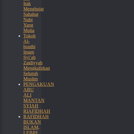
Irak
Menghujat
Sahabat
Nabi
Yang
Mulia
Tokoh
Al-
houthi
Imam
Syi’ah
Zaidiyyah
Mengkafirkan
Seluruh
Muslim
PENGAKUAN
ABU
ALI
MANTAN
SYIAH
RIAFIDHAH
RAFIDHAH
BUKAN
ISLAM,
LEBIH