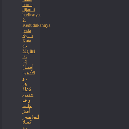
harus
dijauhi
haditsnya.
2.
Kedudukannya
pada
Syiah
Kata
al-
Majlisi
ia:
إنّه
أفضلُ
الأدعيةِ
، و
هو
دُعاءُ
خضر،
و قد
علّمه
أميرُ
المؤمنين
كميلاً
، و