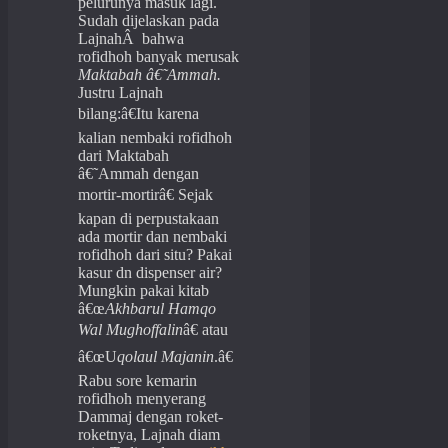
pelurunya masuk lagi.
Sudah dijelaskan pada
LajnahÂ bahwa
rofidhoh banyak merusak
Maktabah â€˜Ammah.
Justru Lajnah
bilang:â€Itu karena
kalian nembaki rofidhoh
dari Maktabah
â€˜Ammah dengan
mortir-mortirâ€ Sejak
kapan di perpustakaan
ada mortir dan nembaki
rofidhoh dari situ? Pakai
kasur dn dispenser air?
Mungkin pakai kitab
â€œ
Akhbarul Hamqo
Wal Mughoffalin
â€ atau
â€œU
q
olaul Majanin
.â€
Rabu sore kemarin
rofidhoh menyerang
Dammaj dengan roket-
roketnya, Lajnah diam