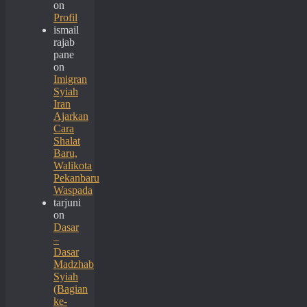
on
Profil
ismail
rajab
pane
on
Imigran
Syiah
Iran
Ajarkan
Cara
Shalat
Baru,
Walikota
Pekanbaru
Waspada
tarjuni
on
Dasar
–
Dasar
Madzhab
Syiah
(Bagian
ke-