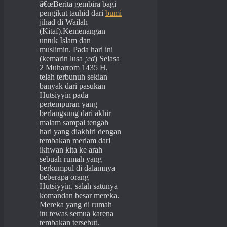
â€œBerita gembira bagi
pengikut tauhid dari
bumi
jihad di Wailah
(Kitaf).Kemenangan
untuk Islam dan
muslimin. Pada hari ini
(kemarin lusa
;ed
) Selasa
2 Muharrom 1435 H,
telah terbunuh sekian
banyak dari pasukan
Hutsiyyin pada
pertempuran yang
berlangsung dari akhir
malam sampai tengah
hari yang diakhiri dengan
tembakan meriam dari
ikhwan kita ke arah
sebuah rumah yang
berkumpul di dalamnya
beberapa orang
Hutsiyyin, salah satunya
komandan besar mereka.
Mereka yang di rumah
itu tewas semua karena
tembakan tersebut.