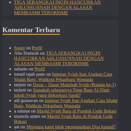
TIGA SERANGKAI INGIN HANCURKAN
AHLUSSUNNAH DENGAN ALASAN
MEMBASMI TERORISME
Komentar Terbaru
Sunni
on
Profil
Abu Hamzah
on
TIGA SERANGKAI INGIN
HANCURKAN AHLUSSUNNAH DENGAN
ALASAN MEMBASMI TERORISME
suharto
on
Profil
ismail rajab pane
on
Imigran Syiah Iran Ajarkan Cara
Shalat Baru, Walikota Pekanbaru Waspada
tarjuni
on
Dasar – Dasar Madzhab Syiah (Bagian ke-1)
tarjuni
on
Siapakah sebenarnya Nimr Baqr Al-Nimr,
tokoh Syiah yang dieksekusi Saudi?
adi gunawan
on
Imigran Syiah Iran Ajarkan Cara Shalat
Baru, Walikota Pekanbaru Waspada
a rahmat
on
Masjid Syiah Baru di Pondok Gede Bekasi
mustofa amier
on
Masjid Syiah Baru di Pondok Gede
Bekasi
aat
on
Mengapa kami tidak mengamalkan Doa kumail?