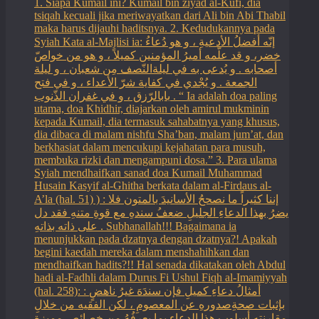
1. Siapa Kumail ini? Kumail bin ziyad al-Kufi, dia
tsiqah kecuali jika meriwayatkan dari Ali bin Abi Thabil
maka harus dijauhi haditsnya. 2. Kedudukannya pada
Syiah Kata al-Majlisi ia: إنّه أفضلُ الأدعيةِ ، و هو دُعاءُ
خضر، و قد علّمه أميرُ المؤمنين كميلاً ، و هو من خواصّ
أصحابه . و يُدعى به في ليلةالنّصف مِن شعبان ، و ليلة
الجمعة . و يُجْدي في كفاية شرّ الأعداء ، و في فتح
بابالرّزق ، و في غفران الذّنوب . “ Ia adalah doa paling
utama, doa Khidhir, diajarkan oleh amirul mukminin
kepada Kumail, dia termasuk sahabatnya yang khusus,
dia dibaca di malam nishfu Sha’ban, malam jum’at, dan
berkhasiat dalam mencukupi kejahatan para musuh,
membuka rizki dan mengampuni dosa.” 3. Para ulama
Syiah mendhaifkan sanad doa Kumail Muhammad
Husain Kasyif al-Ghitha berkata dalam al-Firdaus al-
A’la (hal. 51) ) : إننا كثيراً ما نصححُ الأسانيدَ بالمتون فلا
يضرُ بهذا الدعاءِ الجليلِ ضعفُ سندهِ مع قوةِ متنهِ فقد دل
على ذاته بذاتهِ . Subhanallah!!! Bagaimana ia
menunjukkan pada dzatnya dengan dzatnya?! Apakah
begini kaedah mereka dalam menshahihkan dan
mendhaifkan hadits?!! Hal senada dikatakan oleh Abdul
hadi al-Fadhli dalam Durus Fi Ushul Fiqh al-Imamiyyah
(hal. 258): : أمثالُ دعاءِ كميلِ فإن سندَهَ غيرُ ناهضٍ
بإثبات صحةِصدورهِ عن المعصومِ ، لكن الفقيه من خلالِ
مقارنته أسلوب هذا الدعاء بما يعرفُهُ من خصائص مميزة