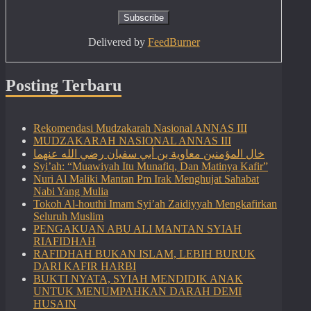
Delivered by
FeedBurner
Posting Terbaru
Rekomendasi Mudzakarah Nasional ANNAS III
MUDZAKARAH NASIONAL ANNAS III
خال المؤمنين معاوية بن أبي سفيان رضي الله عنهما
Syi’ah: “Muawiyah Itu Munafiq, Dan Matinya Kafir”
Nuri Al Maliki Mantan Pm Irak Menghujat Sahabat
Nabi Yang Mulia
Tokoh Al-houthi Imam Syi’ah Zaidiyyah Mengkafirkan
Seluruh Muslim
PENGAKUAN ABU ALI MANTAN SYIAH
RIAFIDHAH
RAFIDHAH BUKAN ISLAM, LEBIH BURUK
DARI KAFIR HARBI
BUKTI NYATA, SYIAH MENDIDIK ANAK
UNTUK MENUMPAHKAN DARAH DEMI
HUSAIN