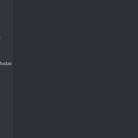
m
 badan