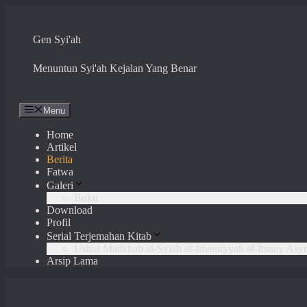
Skip
to
content
Gen Syi'ah
Menuntun Syi'ah Kejalan Yang Benar
Menu
Home
Artikel
Berita
Fatwa
Galeri
Buku
Download
Profil
Serial Terjemahan Kitab
Ushul Madzhab al-Syiah al-Imamiyyah al-Itsnay Asyr
Arsip Lama