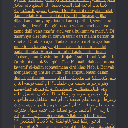
لأساليب أدعية أهل البيت يحصل له القطع بأنه صادرٌ
عنهم ( عليهم السلام ) . 4. Doa Kumail menyalahi adab
dan kaedah Harus tsabit dari Nabi i, khususnya jika
dijadikan ajran yang diutamakan seperti ini, sementara
sanadnya lemah. Pengkhususan waktu membacanya
tanpa dalil yang marfu’ atau yang hukumnya marfu’. Di
dalamnya disebutkan bahwa tafsir dari malam berkah di
surat al-Dhukhan ayat 4 adalah malam nishfu sya’ban,
ini tertolak karena yang benar adalah malam lailatul
qadar di bulan Ramadhan. Ini dikatakan oleh imam
Thabari, Ibnu Katsir, Ibnu Rajab, Qadhi Ibnul Arabi, al-
Qurthubi dan al-Syinqithi. Doa Kumail tidak ada aroma
jawami’ al-kalim sebagaimana cirri khas Nabi i. Banyak
mengandung unsure I’tida` (melampaui batas) dalam
doa, seperti contoh: : يا مولاي…فكيف يبقى في العذاب ،
وهو يرجو ما سلف من حلمك..؟! ام كيف تولمه النار،
وهو يأمل فضلك ورحمتك ..؟! ام كيف يحرقه لهيبها ،
وأنت تسمع صوته وترىمكانه..؟! أم كيف بشتمل عليه
زفيرها ، وأنت تعلم ضعفة..؟! أم كيف يتقلقل بيناطباقها ،
وانت تعلم صدقه..؟! أم كيف تزجرة زبانيتها ، وهو يناديك
يا ربه ..؟! أمكيف يرجو فضلك في عتقه منها ، فتتركه
فيها..؟! هيهات … Sementara Allah telah berfirman:
ادْعُوا رَبَّكُمْ تَضَرُّعًاوَخُفْيَةً إِنَّهُ لَا يُحِبُّ الْمُعْتَدِينَ ” [
الأعراف : 55 ] . – ada sajak yang dipaksa ‏عَنْ‏‏عِكْرِمَةَ ‏، ‏عَنْ