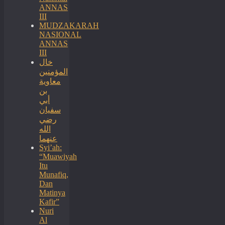
ANNAS
III
MUDZAKARAH
NASIONAL
ANNAS
III
خال
المؤمنين
معاوية
بن
أبي
سفيان
رضي
الله
عنهما
Syi’ah:
“Muawiyah
Itu
Munafiq,
Dan
Matinya
Kafir”
Nuri
Al