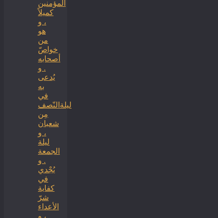
المؤمنين
كميلاً
، و
هو
من
خواصّ
أصحابه
. و
يُدعى
به
في
ليلةالنّصف
مِن
شعبان
، و
ليلة
الجمعة
. و
يُجْدي
في
كفاية
شرّ
الأعداء
، و