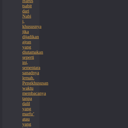
Harus
tsabit
dari
Nabi
i,
khususnya
jika
dijadikan
ajran
yang
diutamakan
seperti
ini,
sementara
sanadnya
lemah.
Pengkhususan
waktu
membacanya
tanpa
dalil
yang
marfu’
atau
yang