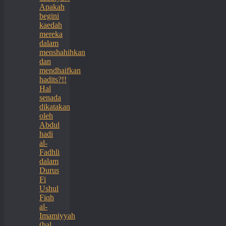
Apakah
begini
kaedah
mereka
dalam
menshahihkan
dan
mendhaifkan
hadits?!!
Hal
senada
dikatakan
oleh
Abdul
hadi
al-
Fadhli
dalam
Durus
Fi
Ushul
Fiqh
al-
Imamiyyah
(hal.