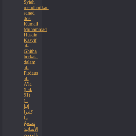
Syiah
mendhaifkan
sanad
doa
Kumail
Muhammad
Husain
Kasyif
al-
Ghitha
berkata
dalam
al-
Firdaus
al-
A’la
(hal.
51)
) :
إننا
كثيراً
ما
نصححُ
الأسانيدَ
بالمتون