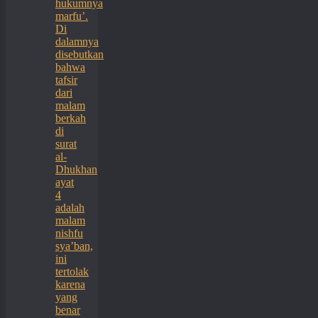
hukumnya
marfu’.
Di
dalamnya
disebutkan
bahwa
tafsir
dari
malam
berkah
di
surat
al-
Dhukhan
ayat
4
adalah
malam
nishfu
sya’ban,
ini
tertolak
karena
yang
benar