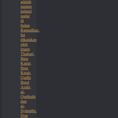
adalah
malam
lailatul
qadar
di
bulan
Ramadhan.
Ini
dikatakan
oleh
imam
Thabari,
Ibnu
Katsir,
Ibnu
Rajab,
Qadhi
Ibnul
Arabi,
al-
Qurthubi
dan
al-
Syinqithi.
Doa