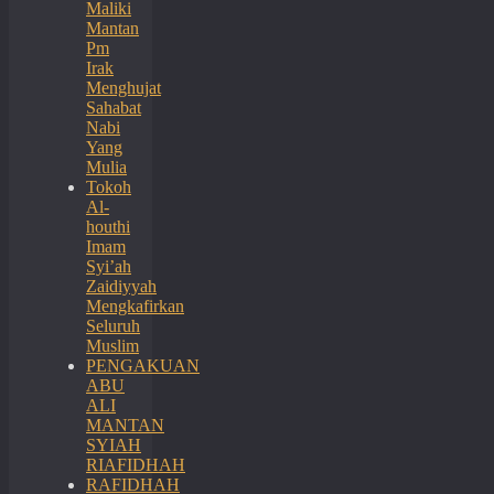
Maliki
Mantan
Pm
Irak
Menghujat
Sahabat
Nabi
Yang
Mulia
Tokoh
Al-
houthi
Imam
Syi’ah
Zaidiyyah
Mengkafirkan
Seluruh
Muslim
PENGAKUAN
ABU
ALI
MANTAN
SYIAH
RIAFIDHAH
RAFIDHAH