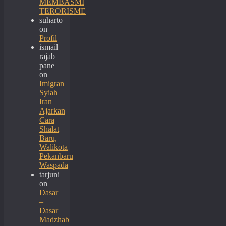
MEMBASMI
TERORISME
suharto
on
Profil
ismail
rajab
pane
on
Imigran
Syiah
Iran
Ajarkan
Cara
Shalat
Baru,
Walikota
Pekanbaru
Waspada
tarjuni
on
Dasar
–
Dasar
Madzhab