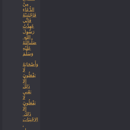
‏‏مِنْ
الدُّعَاءِ
فَاجْتَنِبْهُ
فَإِنِّي
عَهِدْتُ
رَسُولَ
اللَّهِ ‏
‏صَلَّىاللَّهُ
عَلَيْهِ
وَسَلَّمَ
‏وَأَصْحَابَهُ
لَا
يَفْعَلُونَ
إِلَّا
ذَلِكَ
‏‏يَعْنِي
لَا
يَفْعَلُونَ
إِلَّا
ذَلِكَ ‏
‏الِاجْتِنَابَ
.