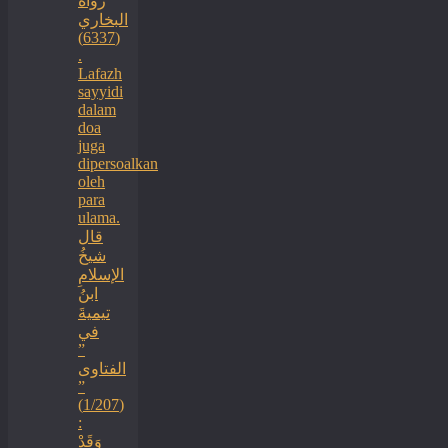
رواه
البخاري
(6337)
.
Lafazh
sayyidi
dalam
doa
juga
dipersoalkan
oleh
para
ulama.
قال
شيخُ
الإسلامِ
ابنُ
تيميةَ
في
”
الفتاوى
”
(1/207)
:
وَقَدْ