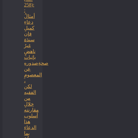
258):
:
أمثالُ
دعاءِ
كميلِ
فإن
سندَهَ
غيرُ
ناهضٍ
بإثبات
صحةِصدورهِ
عن
المعصومِ
،
لكن
الفقيه
من
خلالِ
مقارنته
أسلوب
هذا
الدعاء
بما