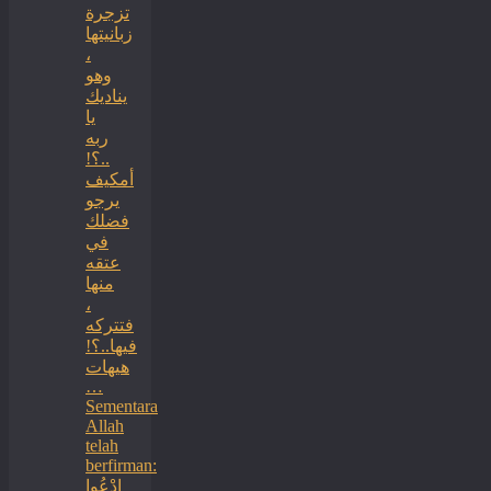
تزجرة
زبانيتها
،
وهو
يناديك
يا
ربه
..؟!
أمكيف
يرجو
فضلك
في
عتقه
منها
،
فتتركه
فيها..؟!
هيهات
…
Sementara
Allah
telah
berfirman:
ادْعُوا