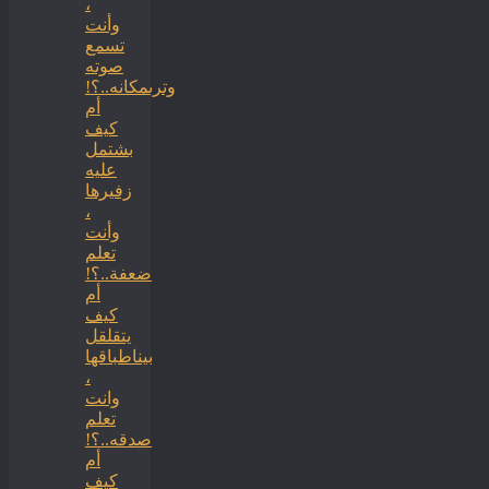
،
وأنت
تسمع
صوته
وترىمكانه..؟!
أم
كيف
بشتمل
عليه
زفيرها
،
وأنت
تعلم
ضعفة..؟!
أم
كيف
يتقلقل
بيناطباقها
،
وانت
تعلم
صدقه..؟!
أم
كيف