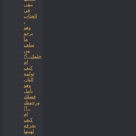
يبقى
في
العذاب
،
وهو
يرجو
ما
سلف
من
حلمك..؟!
ام
كيف
تولمه
النار،
وهو
يأمل
فضلك
ورحمتك
..؟!
ام
كيف
يحرقه
لهيبها