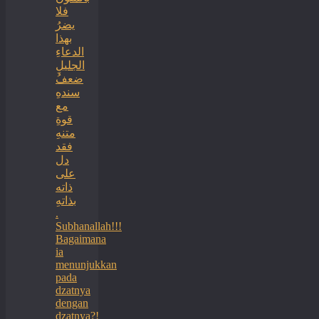
فلا
يضرُ
بهذا
الدعاءِ
الجليلِ
ضعفُ
سندهِ
مع
قوةِ
متنهِ
فقد
دل
على
ذاته
بذاتهِ
.
Subhanallah!!!
Bagaimana
ia
menunjukkan
pada
dzatnya
dengan
dzatnya?!