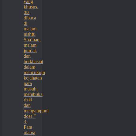
yang
khusus,
dia
dibaca
di
malam
nishfu
Sha’ban,
malam
jum’at,
dan
berkhasiat
dalam
mencukupi
kejahatan
para
musuh,
membuka
rizki
dan
mengampuni
dosa.”
3.
Para
ulama