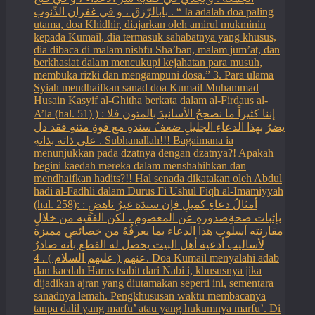
بابالرّزق ، و في غفران الذّنوب . “ Ia adalah doa paling
utama, doa Khidhir, diajarkan oleh amirul mukminin
kepada Kumail, dia termasuk sahabatnya yang khusus,
dia dibaca di malam nishfu Sha’ban, malam jum’at, dan
berkhasiat dalam mencukupi kejahatan para musuh,
membuka rizki dan mengampuni dosa.” 3. Para ulama
Syiah mendhaifkan sanad doa Kumail Muhammad
Husain Kasyif al-Ghitha berkata dalam al-Firdaus al-
A’la (hal. 51) ) : إننا كثيراً ما نصححُ الأسانيدَ بالمتون فلا
يضرُ بهذا الدعاءِ الجليلِ ضعفُ سندهِ مع قوةِ متنهِ فقد دل
على ذاته بذاتهِ . Subhanallah!!! Bagaimana ia
menunjukkan pada dzatnya dengan dzatnya?! Apakah
begini kaedah mereka dalam menshahihkan dan
mendhaifkan hadits?!! Hal senada dikatakan oleh Abdul
hadi al-Fadhli dalam Durus Fi Ushul Fiqh al-Imamiyyah
(hal. 258): : أمثالُ دعاءِ كميلِ فإن سندَهَ غيرُ ناهضٍ
بإثبات صحةِصدورهِ عن المعصومِ ، لكن الفقيه من خلالِ
مقارنته أسلوب هذا الدعاء بما يعرفُهُ من خصائص مميزة
لأساليب أدعية أهل البيت يحصل له القطع بأنه صادرٌ
عنهم ( عليهم السلام ) . 4. Doa Kumail menyalahi adab
dan kaedah Harus tsabit dari Nabi i, khususnya jika
dijadikan ajran yang diutamakan seperti ini, sementara
sanadnya lemah. Pengkhususan waktu membacanya
tanpa dalil yang marfu’ atau yang hukumnya marfu’. Di