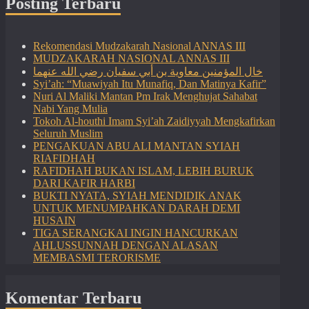
Posting Terbaru
Rekomendasi Mudzakarah Nasional ANNAS III
MUDZAKARAH NASIONAL ANNAS III
خال المؤمنين معاوية بن أبي سفيان رضي الله عنهما
Syi’ah: “Muawiyah Itu Munafiq, Dan Matinya Kafir”
Nuri Al Maliki Mantan Pm Irak Menghujat Sahabat
Nabi Yang Mulia
Tokoh Al-houthi Imam Syi’ah Zaidiyyah Mengkafirkan
Seluruh Muslim
PENGAKUAN ABU ALI MANTAN SYIAH
RIAFIDHAH
RAFIDHAH BUKAN ISLAM, LEBIH BURUK
DARI KAFIR HARBI
BUKTI NYATA, SYIAH MENDIDIK ANAK
UNTUK MENUMPAHKAN DARAH DEMI
HUSAIN
TIGA SERANGKAI INGIN HANCURKAN
AHLUSSUNNAH DENGAN ALASAN
MEMBASMI TERORISME
Komentar Terbaru