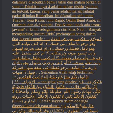
dalamnya disebutkan bahwa tafsir dari malam berkah di
surat al-Dhukhan ayat 4 adalah malam nishfu sya’ban,
ini tertolak karena yang benar adalah malam lailatul
qadar di bulan Ramadhan. Ini dikatakan oleh imam
Thabari, Ibnu Katsir, Ibnu Rajab, Qadhi Ibnul Arabi, al-
Qurthubi dan al-Syinqithi. Doa Kumail tidak ada aroma
jawami’ al-kalim sebagaimana cirri khas Nabi i. Banyak
mengandung unsure I’tida` (melampaui batas) dalam
doa, seperti contoh: : يا مولاي…فكيف يبقى في العذاب ،
وهو يرجو ما سلف من حلمك..؟! ام كيف تولمه النار،
وهو يأمل فضلك ورحمتك ..؟! ام كيف يحرقه لهيبها ،
وأنت تسمع صوته وترىمكانه..؟! أم كيف بشتمل عليه
زفيرها ، وأنت تعلم ضعفة..؟! أم كيف يتقلقل بيناطباقها ،
وانت تعلم صدقه..؟! أم كيف تزجرة زبانيتها ، وهو يناديك
يا ربه ..؟! أمكيف يرجو فضلك في عتقه منها ، فتتركه
فيها..؟! هيهات … Sementara Allah telah berfirman:
ادْعُوا رَبَّكُمْ تَضَرُّعًاوَخُفْيَةً إِنَّهُ لَا يُحِبُّ الْمُعْتَدِينَ ” [
الأعراف : 55 ] . – ada sajak yang dipaksa ‏عَنْ‏‏عِكْرِمَةَ ‏، ‏عَنْ
‏ ‏ابْنِ عَبَّاسٍ ‏‏قَالَ : … فَانْظُرْ ‏‏ السَّجْعَ ‏‏مِنْ الدُّعَاءِ فَاجْتَنِبْهُ
فَإِنِّي عَهِدْتُ رَسُولَ اللَّهِ ‏ ‏صَلَّىاللَّهُ عَلَيْهِ وَسَلَّمَ ‏ ‏وَأَصْحَابَهُ لَا
يَفْعَلُونَ إِلَّا ذَلِكَ ‏‏يَعْنِي لَا يَفْعَلُونَ إِلَّا ذَلِكَ ‏ ‏الِاجْتِنَابَ . رواه
البخاري (6337) . Lafazh sayyidi dalam doa juga
dipersoalkan oleh para ulama. قال شيخُ الإسلامِ ابنُ
تيميةَ في ” الفتاوى ” (1/207) : وَقَدْ كَرِهَ مَالِكٌ وَابْنُ أَبِي