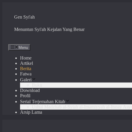
Skip
to
content
Gen Syi'ah
Menuntun Syi'ah Kejalan Yang Benar
Menu
Home
Artikel
Berita
Fatwa
Galeri
Buku
Download
Profil
Serial Terjemahan Kitab
Ushul Madzhab al-Syiah al-Imamiyyah al-Itsnay Asyr
Arsip Lama