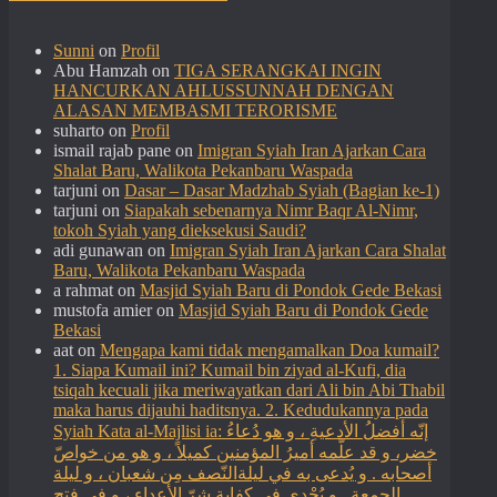
Sunni
on
Profil
Abu Hamzah
on
TIGA SERANGKAI INGIN
HANCURKAN AHLUSSUNNAH DENGAN
ALASAN MEMBASMI TERORISME
suharto
on
Profil
ismail rajab pane
on
Imigran Syiah Iran Ajarkan Cara
Shalat Baru, Walikota Pekanbaru Waspada
tarjuni
on
Dasar – Dasar Madzhab Syiah (Bagian ke-1)
tarjuni
on
Siapakah sebenarnya Nimr Baqr Al-Nimr,
tokoh Syiah yang dieksekusi Saudi?
adi gunawan
on
Imigran Syiah Iran Ajarkan Cara Shalat
Baru, Walikota Pekanbaru Waspada
a rahmat
on
Masjid Syiah Baru di Pondok Gede Bekasi
mustofa amier
on
Masjid Syiah Baru di Pondok Gede
Bekasi
aat
on
Mengapa kami tidak mengamalkan Doa kumail?
1. Siapa Kumail ini? Kumail bin ziyad al-Kufi, dia
tsiqah kecuali jika meriwayatkan dari Ali bin Abi Thabil
maka harus dijauhi haditsnya. 2. Kedudukannya pada
Syiah Kata al-Majlisi ia: إنّه أفضلُ الأدعيةِ ، و هو دُعاءُ
خضر، و قد علّمه أميرُ المؤمنين كميلاً ، و هو من خواصّ
أصحابه . و يُدعى به في ليلةالنّصف مِن شعبان ، و ليلة
الجمعة . و يُجْدي في كفاية شرّ الأعداء ، و في فتح