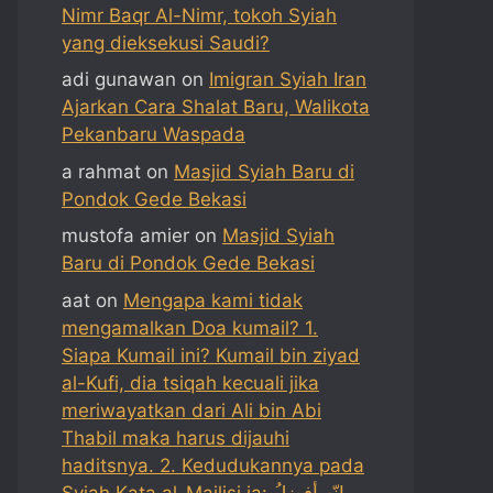
Nimr Baqr Al-Nimr, tokoh Syiah
yang dieksekusi Saudi?
adi gunawan
on
Imigran Syiah Iran
Ajarkan Cara Shalat Baru, Walikota
Pekanbaru Waspada
a rahmat
on
Masjid Syiah Baru di
Pondok Gede Bekasi
mustofa amier
on
Masjid Syiah
Baru di Pondok Gede Bekasi
aat
on
Mengapa kami tidak
mengamalkan Doa kumail? 1.
Siapa Kumail ini? Kumail bin ziyad
al-Kufi, dia tsiqah kecuali jika
meriwayatkan dari Ali bin Abi
Thabil maka harus dijauhi
haditsnya. 2. Kedudukannya pada
Syiah Kata al-Majlisi ia: إنّه أفضلُ