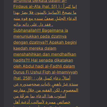
al-Ghitha berkata dalam al-
Firdaus al-A’la (hal. 51) ) : إننا كثيراً
ما نصححُ الأسانيدَ بالمتون فلا يضرُ بهذا
الدعاءِ الجليلِ ضعفُ سندهِ مع قوةِ متنهِ
فقد دل على ذاته بذاتهِ .
Subhanallah!!! Bagaimana ia
menunjukkan pada dzatnya
dengan dzatnya?! Apakah begini
kaedah mereka dalam
menshahihkan dan mendhaifkan
hadits?!! Hal senada dikatakan
oleh Abdul hadi al-Fadhli dalam
Durus Fi Ushul Fiqh al-Imamiyyah
(hal. 258): : أمثالُ دعاءِ كميلِ فإن
سندَهَ غيرُ ناهضٍ بإثبات صحةِصدورهِ عن
المعصومِ ، لكن الفقيه من خلالِ مقارنته
أسلوب هذا الدعاء بما يعرفُهُ من
خصائص مميزة لأساليب أدعية أهل