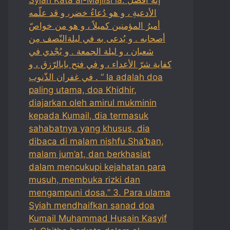
الأدعيةِ ، و هو دُعاءُ خضر، و قد علّمه
أميرُ المؤمنين كميلاً ، و هو من خواصّ
أصحابه . و يُدعى به في ليلةالنّصف مِن
شعبان ، و ليلة الجمعة . و يُجْدي في
كفاية شرّ الأعداء ، و في فتح بابالرّزق ، و
في غفران الذّنوب . “ Ia adalah doa
paling utama, doa Khidhir,
diajarkan oleh amirul mukminin
kepada Kumail, dia termasuk
sahabatnya yang khusus, dia
dibaca di malam nishfu Sha’ban,
malam jum’at, dan berkhasiat
dalam mencukupi kejahatan para
musuh, membuka rizki dan
mengampuni dosa.” 3. Para ulama
Syiah mendhaifkan sanad doa
Kumail Muhammad Husain Kasyif