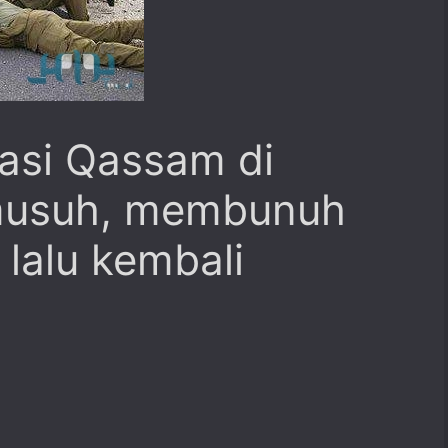
rasi Qassam di
 musuh, membunuh
 lalu kembali