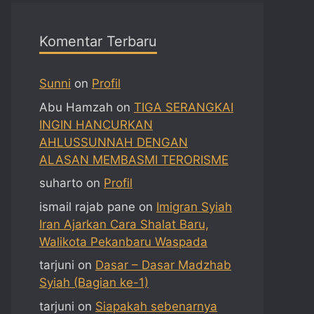
Komentar Terbaru
Sunni
on
Profil
Abu Hamzah
on
TIGA SERANGKAI
INGIN HANCURKAN
AHLUSSUNNAH DENGAN
ALASAN MEMBASMI TERORISME
suharto
on
Profil
ismail rajab pane
on
Imigran Syiah
Iran Ajarkan Cara Shalat Baru,
Walikota Pekanbaru Waspada
tarjuni
on
Dasar – Dasar Madzhab
Syiah (Bagian ke-1)
tarjuni
on
Siapakah sebenarnya