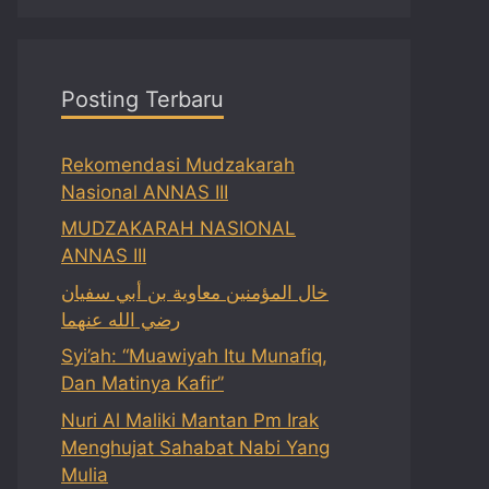
Posting Terbaru
Rekomendasi Mudzakarah
Nasional ANNAS III
MUDZAKARAH NASIONAL
ANNAS III
خال المؤمنين معاوية بن أبي سفيان
رضي الله عنهما
Syi’ah: “Muawiyah Itu Munafiq,
Dan Matinya Kafir”
Nuri Al Maliki Mantan Pm Irak
Menghujat Sahabat Nabi Yang
Mulia