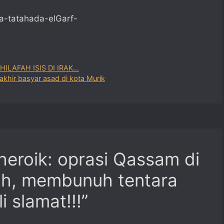
a-tatahada-elGarf-
ILAFAH ISIS DI IRAK…
akhir basyar asad di kota Murik
heroik: oprasi Qassam di
uh, membunuh tentara
i slamat!!!”