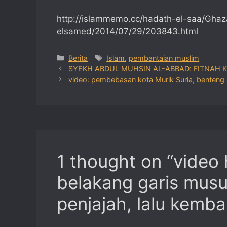
http://islammemo.cc/hadath-el-saa/Ghaz
elsamed/2014/07/29/203843.html
Categories
Tags
Berita
Islam
,
pembantaian muslim
SYEKH ABDUL MUHSIN AL-ABBAD: FITNAH KH
video: pembebasan kota Murik Suria, benteng 
1 thought on “video 
belakang garis mus
penjajah, lalu kembal