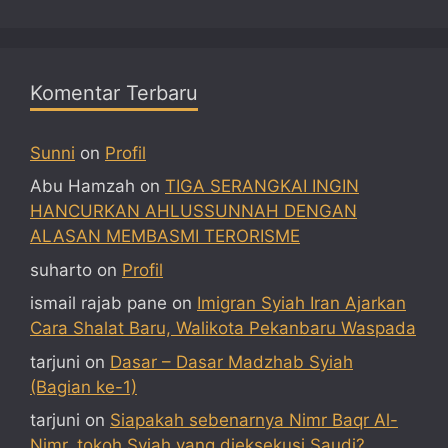
Komentar Terbaru
Sunni
on
Profil
Abu Hamzah
on
TIGA SERANGKAI INGIN
HANCURKAN AHLUSSUNNAH DENGAN
ALASAN MEMBASMI TERORISME
suharto
on
Profil
ismail rajab pane
on
Imigran Syiah Iran Ajarkan
Cara Shalat Baru, Walikota Pekanbaru Waspada
tarjuni
on
Dasar – Dasar Madzhab Syiah
(Bagian ke-1)
tarjuni
on
Siapakah sebenarnya Nimr Baqr Al-
Nimr, tokoh Syiah yang dieksekusi Saudi?