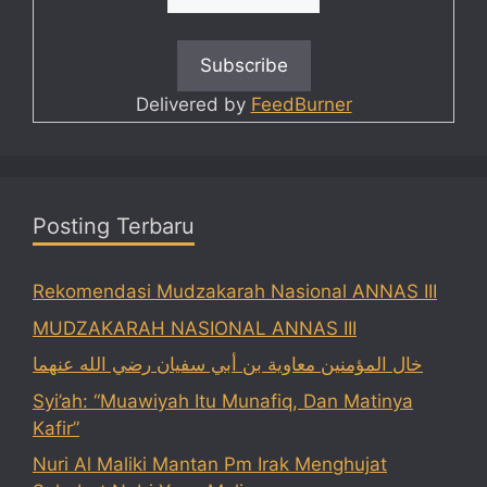
Delivered by
FeedBurner
Posting Terbaru
Rekomendasi Mudzakarah Nasional ANNAS III
MUDZAKARAH NASIONAL ANNAS III
خال المؤمنين معاوية بن أبي سفيان رضي الله عنهما
Syi’ah: “Muawiyah Itu Munafiq, Dan Matinya
Kafir”
Nuri Al Maliki Mantan Pm Irak Menghujat