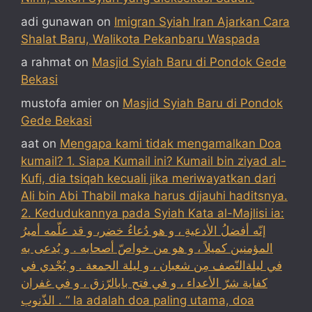
adi gunawan
on
Imigran Syiah Iran Ajarkan Cara
Shalat Baru, Walikota Pekanbaru Waspada
a rahmat
on
Masjid Syiah Baru di Pondok Gede
Bekasi
mustofa amier
on
Masjid Syiah Baru di Pondok
Gede Bekasi
aat
on
Mengapa kami tidak mengamalkan Doa
kumail? 1. Siapa Kumail ini? Kumail bin ziyad al-
Kufi, dia tsiqah kecuali jika meriwayatkan dari
Ali bin Abi Thabil maka harus dijauhi haditsnya.
2. Kedudukannya pada Syiah Kata al-Majlisi ia:
إنّه أفضلُ الأدعيةِ ، و هو دُعاءُ خضر، و قد علّمه أميرُ
المؤمنين كميلاً ، و هو من خواصّ أصحابه . و يُدعى به
في ليلةالنّصف مِن شعبان ، و ليلة الجمعة . و يُجْدي في
كفاية شرّ الأعداء ، و في فتح بابالرّزق ، و في غفران
الذّنوب . “ Ia adalah doa paling utama, doa