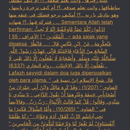
عليه زفيرها ، وأنت تعلم ضعفة..؟! أم كيف يتقلقل
بيناطباقها ، وانت تعلم صدقه..؟! أم كيف تزجرة زبانيتها ،
وهو يناديك يا ربه ..؟! أمكيف يرجو فضلك في عتقه منها
، فتتركه فيها..؟! هيهات … Sementara Allah telah
berfirman: ادْعُوا رَبَّكُمْ تَضَرُّعًاوَخُفْيَةً إِنَّهُ لَا يُحِبُّ
الْمُعْتَدِينَ ” [ الأعراف : 55 ] . – ada sajak yang
dipaksa ‏عَنْ‏‏عِكْرِمَةَ ‏، ‏عَنْ ‏ ‏ابْنِ عَبَّاسٍ ‏‏قَالَ : … فَانْظُرْ ‏‏
السَّجْعَ ‏‏مِنْ الدُّعَاءِ فَاجْتَنِبْهُ فَإِنِّي عَهِدْتُ رَسُولَ اللَّهِ ‏
‏صَلَّىاللَّهُ عَلَيْهِ وَسَلَّمَ ‏ ‏وَأَصْحَابَهُ لَا يَفْعَلُونَ إِلَّا ذَلِكَ ‏‏يَعْنِي لَا
يَفْعَلُونَ إِلَّا ذَلِكَ ‏ ‏الِاجْتِنَابَ . رواه البخاري (6337) .
Lafazh sayyidi dalam doa juga dipersoalkan
oleh para ulama. قال شيخُ الإسلامِ ابنُ تيميةَ في ”
الفتاوى ” (1/207) : وَقَدْ كَرِهَ مَالِكٌ وَابْنُ أَبِي عِمْرَانَ مِنْ
أَصْحَابِأَبِي حَنِيفَةَ وَغَيْرِهِمَا أَنْ يَقُولَ الدَّاعِي : يَا سَيِّدِي يَا
سَيِّدِي، وَقَالُوا : قُلْ كَمَا قَالَتْ الْأَنْبِيَاءُ : رَبِّ رَبِّ . وقالأيضاً
في ” الفتاوى ” (10/285) : وَأَمَّا السُّؤَالُ فَكَثِيرًا مَا
يَجِيءُبِاسْمِ الرَّبِّ كَقَوْلِ آدَمَ وَحَوَّاءَ : ” رَبَّنَا ظَلَمْنَا
أَنْفُسَنَاوَإِنْ لَمْ تَغْفِرْ لَنَا وَتَرْحَمْنَا لَنَكُونَنَّ مِنَ الْخَاسِرِينَ ”