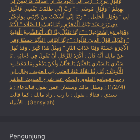
وَقَوْلِ نُوحٍ : ” رَبِّ إنِّي أَعُوذُ بِكَ أَنْ أَسْأَلَكَ مَا لَيْسَ لِي
بِهِعِلْمٌ ” وَقَوْلِ مُوسَى : ” رَبِّ إنِّي ظَلَمْتُ نَفْسِي فَاغْفِرْ
لِي ” وَقَوْلِ الْخَلِيلِ : ” رَبَّنَا إنِّي أَسْكَنْتُ مِنْ ذُرِّيَّتِي بِوَادٍغَيْرِ
ذِي زَرْعٍ عِنْدَ بَيْتِكَ الْمُحَرَّمِ رَبَّنَا لِيُقِيمُوا الصَّلَاةَ ” الْآيَةُ
وَقَوْلِهِ مَعَ إسْمَاعِيلَ : ” رَبَّنَا تَقَبَّلْ مِنَّا إنَّكَ أَنْتَالسَّمِيعُ الْعَلِيمُ
” وَكَذَلِكَ قَوْلُ الَّذِينَ قَالُوا : ” رَبَّنَا آتِنَافِي الدُّنْيَا حَسَنَةً وَفِي
الْآخِرَةِ حَسَنَةً وَقِنَا عَذَابَ النَّارِ ” وَمِثْلُ هَذَا كَثِيرٌ . وَقَدْ نُقِلَ
عَنْ مَالِك أَنَّهُ قَالَ : أَكْرَهُ لِلرَّجُلِ أَنْ يَقُولَ فِي دُعَائِهِ : يَا
سَيِّدِي يَا سَيِّدِي يَاحَنَّانُ يَا حَنَّانُ وَلَكِنْ يَدْعُو بِمَا دَعَتْ بِهِ
الْأَنْبِيَاءُ ؛رَبَّنَا رَبَّنَا نَقَلَهُ عَنْهُ العتبي فِي العتبية . وقال ابن
رجب فيجامع العلوم والحكم عند شرح الحديث العاشر
(1/274) : وسئل مالك وسفيان عمن يقول فيالدعاء : يا
سيدي ، فقالا : يقول : يا رب . زاد مالك : كما قالت
الأنبياء . (Gensyiah)
Pengunjung