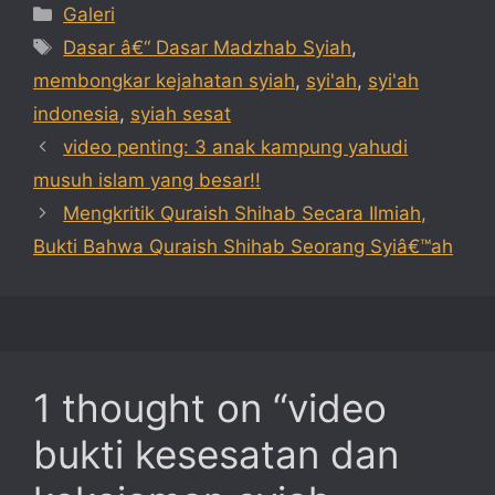
Categories
Galeri
Tags
Dasar â€“ Dasar Madzhab Syiah
,
membongkar kejahatan syiah
,
syi'ah
,
syi'ah
indonesia
,
syiah sesat
video penting: 3 anak kampung yahudi
musuh islam yang besar!!
Mengkritik Quraish Shihab Secara Ilmiah,
Bukti Bahwa Quraish Shihab Seorang Syiâ€™ah
1 thought on “video
bukti kesesatan dan