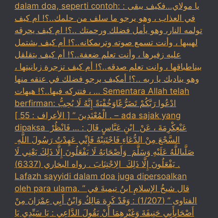
dalam doa, seperti contoh: : يا مولاي…فكيف يبقى
في العذاب ، وهو يرجو ما سلف من حلمك..؟! ام كيف
تولمه النار، وهو يأمل فضلك ورحمتك ..؟! ام كيف يحرقه
لهيبها ، وأنت تسمع صوته وترىمكانه..؟! أم كيف بشتمل
عليه زفيرها ، وأنت تعلم ضعفة..؟! أم كيف يتقلقل
بيناطباقها ، وانت تعلم صدقه..؟! أم كيف تزجرة زبانيتها ،
وهو يناديك يا ربه ..؟! أمكيف يرجو فضلك في عتقه منها
، فتتركه فيها..؟! هيهات … Sementara Allah telah
berfirman: ادْعُوا رَبَّكُمْ تَضَرُّعًاوَخُفْيَةً إِنَّهُ لَا يُحِبُّ
الْمُعْتَدِينَ ” [ الأعراف : 55 ] . – ada sajak yang
dipaksa ‏عَنْ‏‏عِكْرِمَةَ ‏، ‏عَنْ ‏ ‏ابْنِ عَبَّاسٍ ‏‏قَالَ : … فَانْظُرْ ‏‏
السَّجْعَ ‏‏مِنْ الدُّعَاءِ فَاجْتَنِبْهُ فَإِنِّي عَهِدْتُ رَسُولَ اللَّهِ ‏
‏صَلَّىاللَّهُ عَلَيْهِ وَسَلَّمَ ‏ ‏وَأَصْحَابَهُ لَا يَفْعَلُونَ إِلَّا ذَلِكَ ‏‏يَعْنِي لَا
يَفْعَلُونَ إِلَّا ذَلِكَ ‏ ‏الِاجْتِنَابَ . رواه البخاري (6337) .
Lafazh sayyidi dalam doa juga dipersoalkan
oleh para ulama. قال شيخُ الإسلامِ ابنُ تيميةَ في ”
الفتاوى ” (1/207) : وَقَدْ كَرِهَ مَالِكٌ وَابْنُ أَبِي عِمْرَانَ مِنْ
أَصْحَابِأَبِي حَنِيفَةَ وَغَيْرِهِمَا أَنْ يَقُولَ الدَّاعِي : يَا سَيِّدِي يَا