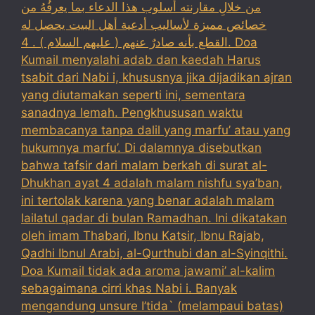
من خلالِ مقارنته أسلوب هذا الدعاء بما يعرفُهُ من
خصائص مميزة لأساليب أدعية أهل البيت يحصل له
القطع بأنه صادرٌ عنهم ( عليهم السلام ) . 4. Doa
Kumail menyalahi adab dan kaedah Harus
tsabit dari Nabi i, khususnya jika dijadikan ajran
yang diutamakan seperti ini, sementara
sanadnya lemah. Pengkhususan waktu
membacanya tanpa dalil yang marfu’ atau yang
hukumnya marfu’. Di dalamnya disebutkan
bahwa tafsir dari malam berkah di surat al-
Dhukhan ayat 4 adalah malam nishfu sya’ban,
ini tertolak karena yang benar adalah malam
lailatul qadar di bulan Ramadhan. Ini dikatakan
oleh imam Thabari, Ibnu Katsir, Ibnu Rajab,
Qadhi Ibnul Arabi, al-Qurthubi dan al-Syinqithi.
Doa Kumail tidak ada aroma jawami’ al-kalim
sebagaimana cirri khas Nabi i. Banyak
mengandung unsure I’tida` (melampaui batas)