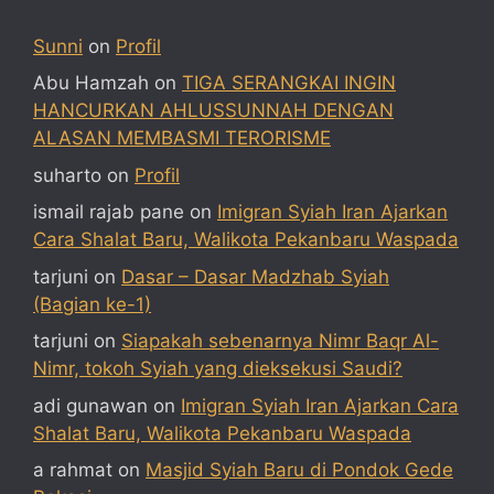
Sunni
on
Profil
Abu Hamzah
on
TIGA SERANGKAI INGIN
HANCURKAN AHLUSSUNNAH DENGAN
ALASAN MEMBASMI TERORISME
suharto
on
Profil
ismail rajab pane
on
Imigran Syiah Iran Ajarkan
Cara Shalat Baru, Walikota Pekanbaru Waspada
tarjuni
on
Dasar – Dasar Madzhab Syiah
(Bagian ke-1)
tarjuni
on
Siapakah sebenarnya Nimr Baqr Al-
Nimr, tokoh Syiah yang dieksekusi Saudi?
adi gunawan
on
Imigran Syiah Iran Ajarkan Cara
Shalat Baru, Walikota Pekanbaru Waspada
a rahmat
on
Masjid Syiah Baru di Pondok Gede