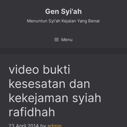
Skip
Gen Syi'ah
to
content
Menuntun Syi'ah Kejalan Yang Benar
Menu
video bukti
kesesatan dan
kekejaman syiah
rafidhah
23 April 2014
by
admin