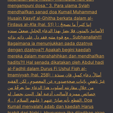
mengampuni dosa.” 3. Para ulama Syiah
mendhaifkan sanad doa Kumail Muhammad
Husain Kasyif al-Ghitha berkata dalam al-
Firdaus al-A’la (hal. 51) ) : إننا كثيراً ما نصححُ
الأسانيدَ بالمتون فلا يضرُ بهذا الدعاءِ الجليلِ ضعفُ سندهِ
مع قوةِ متنهِ فقد دل على ذاته بذاتهِ . Subhanallah!!!
Bagaimana ia menunjukkan pada dzatnya
dengan dzatnya?! Apakah begini kaedah
mereka dalam menshahihkan dan mendhaifkan
hadits?!! Hal senada dikatakan oleh Abdul hadi
al-Fadhli dalam Durus Fi Ushul Fiqh al-
Imamiyyah (hal. 258): : أمثالُ دعاءِ كميلِ فإن سندَهَ
غيرُ ناهضٍ بإثبات صحةِصدورهِ عن المعصومِ ، لكن الفقيه
من خلالِ مقارنته أسلوب هذا الدعاء بما يعرفُهُ من
خصائص مميزة لأساليب أدعية أهل البيت يحصل له
القطع بأنه صادرٌ عنهم ( عليهم السلام ) . 4. Doa
Kumail menyalahi adab dan kaedah Harus
tsabit dari Nabi i, khususnya jika dijadikan ajran