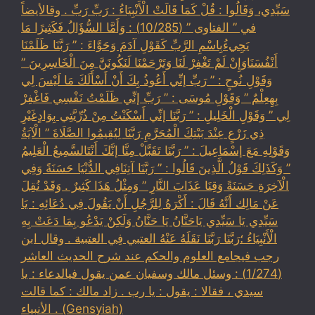
سَيِّدِي، وَقَالُوا : قُلْ كَمَا قَالَتْ الْأَنْبِيَاءُ : رَبِّ رَبِّ . وقالأيضاً
في ” الفتاوى ” (10/285) : وَأَمَّا السُّؤَالُ فَكَثِيرًا مَا
يَجِيءُبِاسْمِ الرَّبِّ كَقَوْلِ آدَمَ وَحَوَّاءَ : ” رَبَّنَا ظَلَمْنَا
أَنْفُسَنَاوَإِنْ لَمْ تَغْفِرْ لَنَا وَتَرْحَمْنَا لَنَكُونَنَّ مِنَ الْخَاسِرِينَ ”
وَقَوْلِ نُوحٍ : ” رَبِّ إنِّي أَعُوذُ بِكَ أَنْ أَسْأَلَكَ مَا لَيْسَ لِي
بِهِعِلْمٌ ” وَقَوْلِ مُوسَى : ” رَبِّ إنِّي ظَلَمْتُ نَفْسِي فَاغْفِرْ
لِي ” وَقَوْلِ الْخَلِيلِ : ” رَبَّنَا إنِّي أَسْكَنْتُ مِنْ ذُرِّيَّتِي بِوَادٍغَيْرِ
ذِي زَرْعٍ عِنْدَ بَيْتِكَ الْمُحَرَّمِ رَبَّنَا لِيُقِيمُوا الصَّلَاةَ ” الْآيَةُ
وَقَوْلِهِ مَعَ إسْمَاعِيلَ : ” رَبَّنَا تَقَبَّلْ مِنَّا إنَّكَ أَنْتَالسَّمِيعُ الْعَلِيمُ
” وَكَذَلِكَ قَوْلُ الَّذِينَ قَالُوا : ” رَبَّنَا آتِنَافِي الدُّنْيَا حَسَنَةً وَفِي
الْآخِرَةِ حَسَنَةً وَقِنَا عَذَابَ النَّارِ ” وَمِثْلُ هَذَا كَثِيرٌ . وَقَدْ نُقِلَ
عَنْ مَالِك أَنَّهُ قَالَ : أَكْرَهُ لِلرَّجُلِ أَنْ يَقُولَ فِي دُعَائِهِ : يَا
سَيِّدِي يَا سَيِّدِي يَاحَنَّانُ يَا حَنَّانُ وَلَكِنْ يَدْعُو بِمَا دَعَتْ بِهِ
الْأَنْبِيَاءُ ؛رَبَّنَا رَبَّنَا نَقَلَهُ عَنْهُ العتبي فِي العتبية . وقال ابن
رجب فيجامع العلوم والحكم عند شرح الحديث العاشر
(1/274) : وسئل مالك وسفيان عمن يقول فيالدعاء : يا
سيدي ، فقالا : يقول : يا رب . زاد مالك : كما قالت
الأنبياء . (Gensyiah)