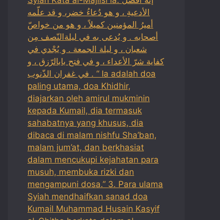
الأدعيةِ ، و هو دُعاءُ خضر، و قد علّمه
أميرُ المؤمنين كميلاً ، و هو من خواصّ
أصحابه . و يُدعى به في ليلةالنّصف مِن
شعبان ، و ليلة الجمعة . و يُجْدي في
كفاية شرّ الأعداء ، و في فتح بابالرّزق ، و
في غفران الذّنوب . “ Ia adalah doa
paling utama, doa Khidhir,
diajarkan oleh amirul mukminin
kepada Kumail, dia termasuk
sahabatnya yang khusus, dia
dibaca di malam nishfu Sha’ban,
malam jum’at, dan berkhasiat
dalam mencukupi kejahatan para
musuh, membuka rizki dan
mengampuni dosa.” 3. Para ulama
Syiah mendhaifkan sanad doa
Kumail Muhammad Husain Kasyif