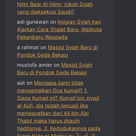
Nimr Baqr Al-Nimr, tokoh Syiah
yang dieksekusi Saudi?
adi gunawan
on
Imigran Syiah Iran
Ajarkan Cara Shalat Baru, Walikota
Pekanbaru Waspada
a rahmat
on
Masjid Syiah Baru di
Pondok Gede Bekasi
mustofa amier
on
Masjid Syiah
Baru di Pondok Gede Bekasi
aat
on
Mengapa kami tidak
mengamalkan Doa kumail? 1.
Siapa Kumail ini? Kumail bin ziyad
al-Kufi, dia tsiqah kecuali jika
meriwayatkan dari Ali bin Abi
Thabil maka harus dijauhi
haditsnya. 2. Kedudukannya pada
Syiah Kata al-Majlisi ia: إنّه أفضلُ