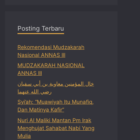
Posting Terbaru
Rekomendasi Mudzakarah
Nasional ANNAS III
MUDZAKARAH NASIONAL
ANNAS III
خال المؤمنين معاوية بن أبي سفيان
رضي الله عنهما
Syi’ah: “Muawiyah Itu Munafiq,
Dan Matinya Kafir”
Nuri Al Maliki Mantan Pm Irak
Menghujat Sahabat Nabi Yang
Mulia