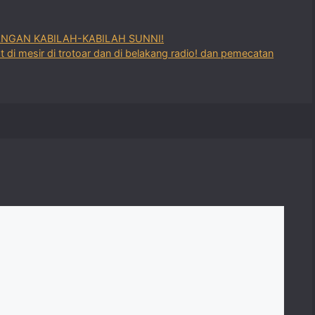
TANGAN KABILAH-KABILAH SUNNI!
di mesir di trotoar dan di belakang radio! dan pemecatan