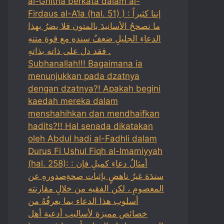
al-Ghitha berkata dalam al-
Firdaus al-A’la (hal. 51) ) : إننا كثيراً
ما نصححُ الأسانيدَ بالمتون فلا يضرُ بهذا
الدعاءِ الجليلِ ضعفُ سندهِ مع قوةِ متنهِ
فقد دل على ذاته بذاتهِ .
Subhanallah!!! Bagaimana ia
menunjukkan pada dzatnya
dengan dzatnya?! Apakah begini
kaedah mereka dalam
menshahihkan dan mendhaifkan
hadits?!! Hal senada dikatakan
oleh Abdul hadi al-Fadhli dalam
Durus Fi Ushul Fiqh al-Imamiyyah
(hal. 258): : أمثالُ دعاءِ كميلِ فإن
سندَهَ غيرُ ناهضٍ بإثبات صحةِصدورهِ عن
المعصومِ ، لكن الفقيه من خلالِ مقارنته
أسلوب هذا الدعاء بما يعرفُهُ من
خصائص مميزة لأساليب أدعية أهل