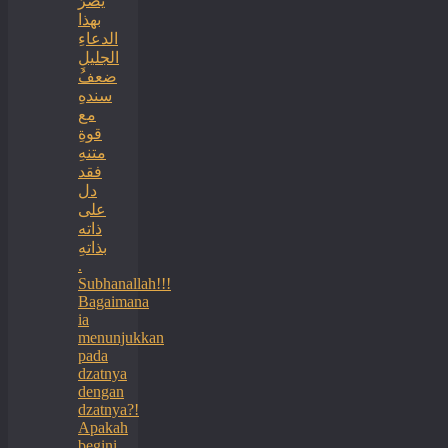
يضرُ
بهذا
الدعاءِ
الجليلِ
ضعفُ
سندهِ
مع
قوةِ
متنهِ
فقد
دل
على
ذاته
بذاتهِ
.
Subhanallah!!!
Bagaimana
ia
menunjukkan
pada
dzatnya
dengan
dzatnya?!
Apakah
begini