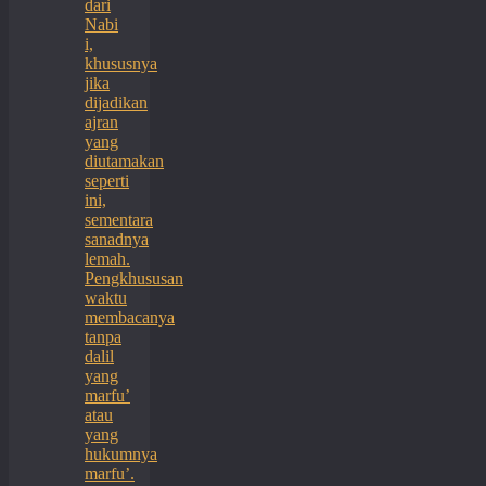
dari
Nabi
i,
khususnya
jika
dijadikan
ajran
yang
diutamakan
seperti
ini,
sementara
sanadnya
lemah.
Pengkhususan
waktu
membacanya
tanpa
dalil
yang
marfu’
atau
yang
hukumnya
marfu’.