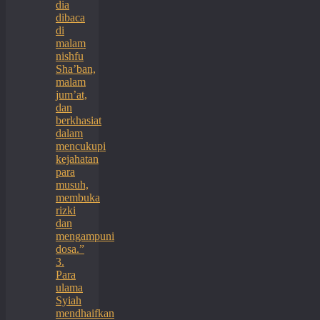
dia
dibaca
di
malam
nishfu
Sha’ban,
malam
jum’at,
dan
berkhasiat
dalam
mencukupi
kejahatan
para
musuh,
membuka
rizki
dan
mengampuni
dosa.”
3.
Para
ulama
Syiah
mendhaifkan