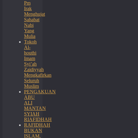
Pm
Irak
Menghujat
Sahabat
Nabi
Yang
Mulia
Tokoh
Al-
houthi
Imam
Syi’ah
Zaidiyyah
Mengkafirkan
Seluruh
Muslim
PENGAKUAN
ABU
ALI
MANTAN
SYIAH
RIAFIDHAH
RAFIDHAH
BUKAN
ISLAM,