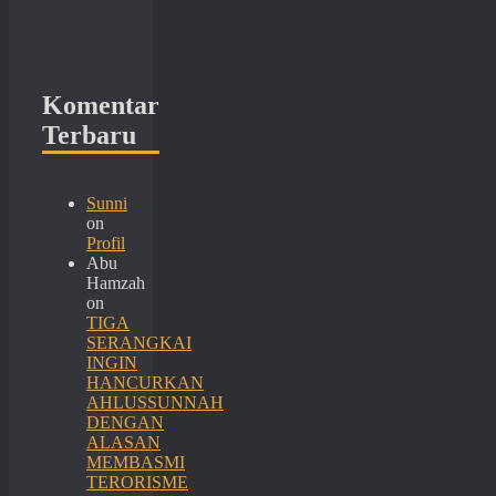
Komentar
Terbaru
Sunni
on
Profil
Abu
Hamzah
on
TIGA
SERANGKAI
INGIN
HANCURKAN
AHLUSSUNNAH
DENGAN
ALASAN
MEMBASMI
TERORISME