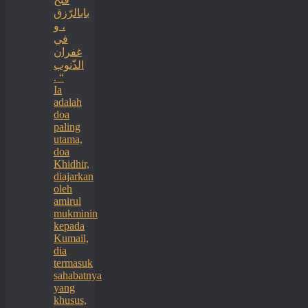
بابالرّزق
، و
في
غفران
الذّنوب
. “
Ia
adalah
doa
paling
utama,
doa
Khidhir,
diajarkan
oleh
amirul
mukminin
kepada
Kumail,
dia
termasuk
sahabatnya
yang
khusus,