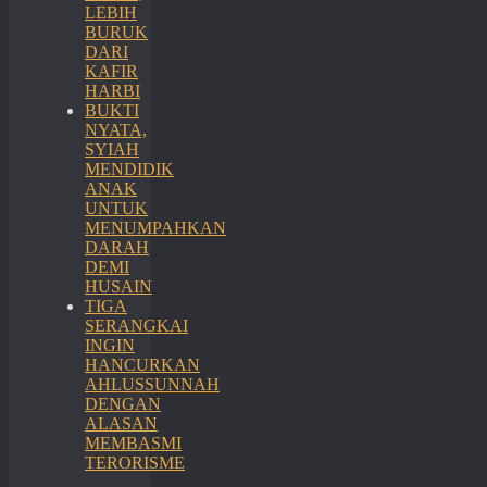
LEBIH
BURUK
DARI
KAFIR
HARBI
BUKTI
NYATA,
SYIAH
MENDIDIK
ANAK
UNTUK
MENUMPAHKAN
DARAH
DEMI
HUSAIN
TIGA
SERANGKAI
INGIN
HANCURKAN
AHLUSSUNNAH
DENGAN
ALASAN
MEMBASMI
TERORISME