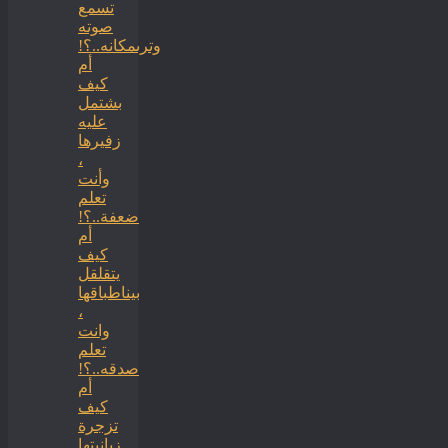
تسمع
صوته
وترىمكانه..؟!
أم
كيف
بشتمل
عليه
زفيرها
،
وأنت
تعلم
ضعفة..؟!
أم
كيف
يتقلقل
بيناطباقها
،
وانت
تعلم
صدقه..؟!
أم
كيف
تزجرة
زبانيتها