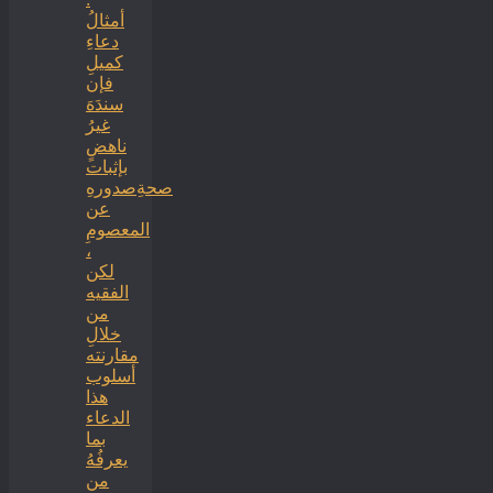
أمثالُ
دعاءِ
كميلِ
فإن
سندَهَ
غيرُ
ناهضٍ
بإثبات
صحةِصدورهِ
عن
المعصومِ
،
لكن
الفقيه
من
خلالِ
مقارنته
أسلوب
هذا
الدعاء
بما
يعرفُهُ
من