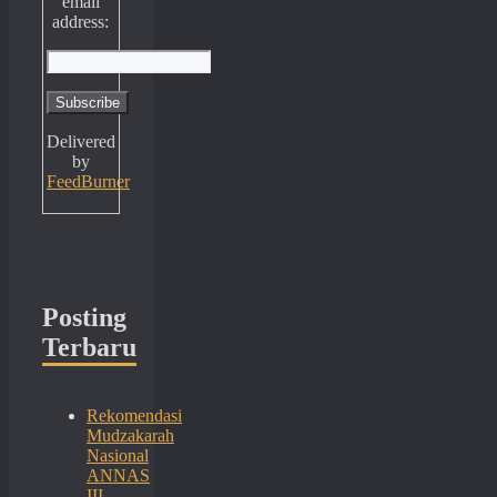
email
address:
Delivered
by
FeedBurner
Posting
Terbaru
Rekomendasi
Mudzakarah
Nasional
ANNAS
III