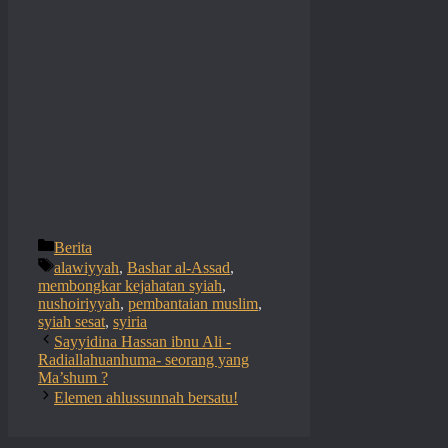
Categories
Berita
Tags
alawiyyah
,
Bashar al-Assad
,
membongkar kejahatan syiah
,
nushoiriyyah
,
pembantaian muslim
,
syiah sesat
,
syiria
Sayyidina Hassan ibnu Ali -
Radiallahuanhuma- seorang yang
Ma’shum ?
Elemen ahlussunnah bersatu!