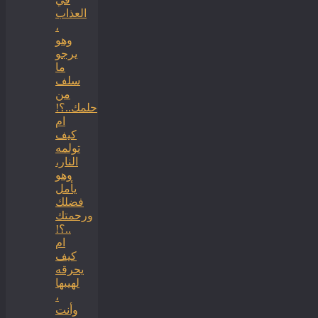
العذاب
،
وهو
يرجو
ما
سلف
من
حلمك..؟!
ام
كيف
تولمه
النار،
وهو
يأمل
فضلك
ورحمتك
..؟!
ام
كيف
يحرقه
لهيبها
،
وأنت