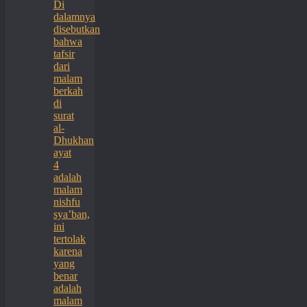
Di
dalamnya
disebutkan
bahwa
tafsir
dari
malam
berkah
di
surat
al-
Dhukhan
ayat
4
adalah
malam
nishfu
sya’ban,
ini
tertolak
karena
yang
benar
adalah
malam