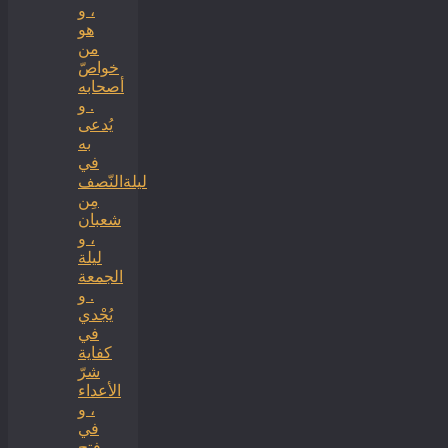
، و
هو
من
خواصّ
أصحابه
. و
يُدعى
به
في
ليلةالنّصف
مِن
شعبان
، و
ليلة
الجمعة
. و
يُجْدي
في
كفاية
شرّ
الأعداء
، و
في
فتح