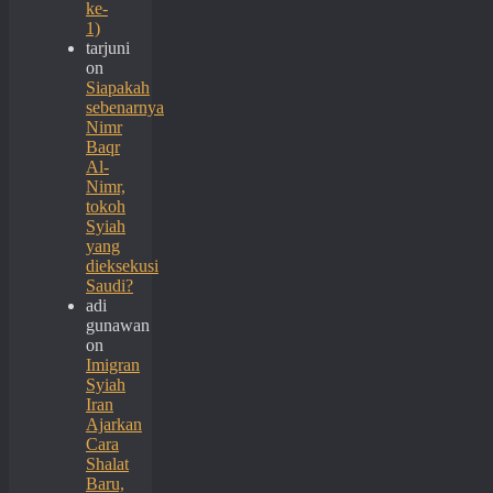
ke-
1)
tarjuni
on
Siapakah
sebenarnya
Nimr
Baqr
Al-
Nimr,
tokoh
Syiah
yang
dieksekusi
Saudi?
adi
gunawan
on
Imigran
Syiah
Iran
Ajarkan
Cara
Shalat
Baru,