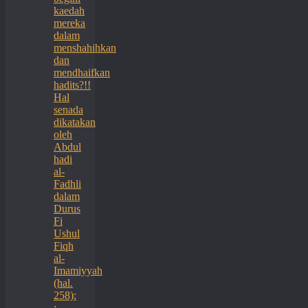
kaedah
mereka
dalam
menshahihkan
dan
mendhaifkan
hadits?!!
Hal
senada
dikatakan
oleh
Abdul
hadi
al-
Fadhli
dalam
Durus
Fi
Ushul
Fiqh
al-
Imamiyyah
(hal.
258):
: