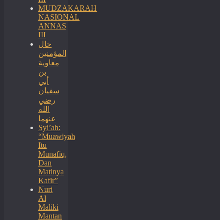
MUDZAKARAH
NASIONAL
ANNAS
III
خال
المؤمنين
معاوية
بن
أبي
سفيان
رضي
الله
عنهما
Syi’ah:
“Muawiyah
Itu
Munafiq,
Dan
Matinya
Kafir”
Nuri
Al
Maliki
Mantan