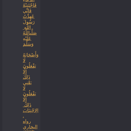
فَاجْتَنِبْهُ
فَإِنِّي
عَهِدْتُ
رَسُولَ
اللَّهِ ‏
‏صَلَّىاللَّهُ
عَلَيْهِ
وَسَلَّمَ
‏وَأَصْحَابَهُ
لَا
يَفْعَلُونَ
إِلَّا
ذَلِكَ
‏‏يَعْنِي
لَا
يَفْعَلُونَ
إِلَّا
ذَلِكَ ‏
‏الِاجْتِنَابَ
.
رواه
البخاري