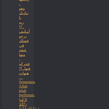
،
وهو
يناديك
يا
ربه
..؟!
أمكيف
يرجو
فضلك
في
عتقه
منها
،
فتتركه
فيها..؟!
هيهات
…
Sementara
Allah
telah
berfirman:
ادْعُوا
رَبَّكُمْ
تَضَرُّعًاوَخُفْيَةً