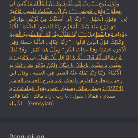
وَقَوْلِ نُوحٍ : ” رَبِّ إنِّي أَعُوذُ بِكَ أَنْ أَسْأَلَكَ مَا لَيْسَ لِي
بِهِعِلْمٌ ” وَقَوْلِ مُوسَى : ” رَبِّ إنِّي ظَلَمْتُ نَفْسِي فَاغْفِرْ
لِي ” وَقَوْلِ الْخَلِيلِ : ” رَبَّنَا إنِّي أَسْكَنْتُ مِنْ ذُرِّيَّتِي بِوَادٍغَيْرِ
ذِي زَرْعٍ عِنْدَ بَيْتِكَ الْمُحَرَّمِ رَبَّنَا لِيُقِيمُوا الصَّلَاةَ ” الْآيَةُ
وَقَوْلِهِ مَعَ إسْمَاعِيلَ : ” رَبَّنَا تَقَبَّلْ مِنَّا إنَّكَ أَنْتَالسَّمِيعُ الْعَلِيمُ
” وَكَذَلِكَ قَوْلُ الَّذِينَ قَالُوا : ” رَبَّنَا آتِنَافِي الدُّنْيَا حَسَنَةً وَفِي
الْآخِرَةِ حَسَنَةً وَقِنَا عَذَابَ النَّارِ ” وَمِثْلُ هَذَا كَثِيرٌ . وَقَدْ نُقِلَ
عَنْ مَالِك أَنَّهُ قَالَ : أَكْرَهُ لِلرَّجُلِ أَنْ يَقُولَ فِي دُعَائِهِ : يَا
سَيِّدِي يَا سَيِّدِي يَاحَنَّانُ يَا حَنَّانُ وَلَكِنْ يَدْعُو بِمَا دَعَتْ بِهِ
الْأَنْبِيَاءُ ؛رَبَّنَا رَبَّنَا نَقَلَهُ عَنْهُ العتبي فِي العتبية . وقال ابن
رجب فيجامع العلوم والحكم عند شرح الحديث العاشر
(1/274) : وسئل مالك وسفيان عمن يقول فيالدعاء : يا
سيدي ، فقالا : يقول : يا رب . زاد مالك : كما قالت
الأنبياء . (Gensyiah)
Pengunjung