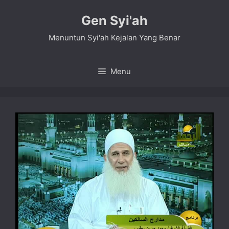
Skip
Gen Syi'ah
to
content
Menuntun Syi'ah Kejalan Yang Benar
Menu