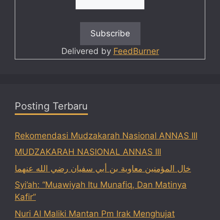
Delivered by
FeedBurner
Posting Terbaru
Rekomendasi Mudzakarah Nasional ANNAS III
MUDZAKARAH NASIONAL ANNAS III
خال المؤمنين معاوية بن أبي سفيان رضي الله عنهما
Syi’ah: “Muawiyah Itu Munafiq, Dan Matinya
Kafir”
Nuri Al Maliki Mantan Pm Irak Menghujat