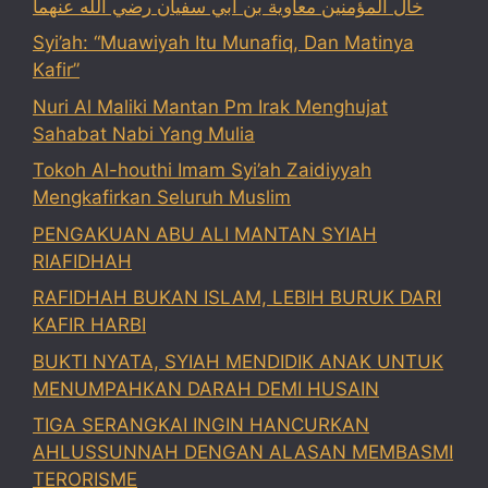
خال المؤمنين معاوية بن أبي سفيان رضي الله عنهما
Syi’ah: “Muawiyah Itu Munafiq, Dan Matinya
Kafir”
Nuri Al Maliki Mantan Pm Irak Menghujat
Sahabat Nabi Yang Mulia
Tokoh Al-houthi Imam Syi’ah Zaidiyyah
Mengkafirkan Seluruh Muslim
PENGAKUAN ABU ALI MANTAN SYIAH
RIAFIDHAH
RAFIDHAH BUKAN ISLAM, LEBIH BURUK DARI
KAFIR HARBI
BUKTI NYATA, SYIAH MENDIDIK ANAK UNTUK
MENUMPAHKAN DARAH DEMI HUSAIN
TIGA SERANGKAI INGIN HANCURKAN
AHLUSSUNNAH DENGAN ALASAN MEMBASMI
TERORISME