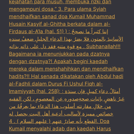
kejahatan para musuh, membuka rizki dan
mengampuni dosa.” 3. Para ulama Syiah
mendhaifkan sanad doa Kumail Muhammad
Husain Kasyif al-Ghitha berkata dalam al-
Firdaus al-A’la (hal. 51) ) : إننا كثيراً ما نصححُ
الأسانيدَ بالمتون فلا يضرُ بهذا الدعاءِ الجليلِ ضعفُ سندهِ
مع قوةِ متنهِ فقد دل على ذاته بذاتهِ . Subhanallah!!!
Bagaimana ia menunjukkan pada dzatnya
dengan dzatnya?! Apakah begini kaedah
mereka dalam menshahihkan dan mendhaifkan
hadits?!! Hal senada dikatakan oleh Abdul hadi
al-Fadhli dalam Durus Fi Ushul Fiqh al-
Imamiyyah (hal. 258): : أمثالُ دعاءِ كميلِ فإن سندَهَ
غيرُ ناهضٍ بإثبات صحةِصدورهِ عن المعصومِ ، لكن الفقيه
من خلالِ مقارنته أسلوب هذا الدعاء بما يعرفُهُ من
خصائص مميزة لأساليب أدعية أهل البيت يحصل له
القطع بأنه صادرٌ عنهم ( عليهم السلام ) . 4. Doa
Kumail menyalahi adab dan kaedah Harus