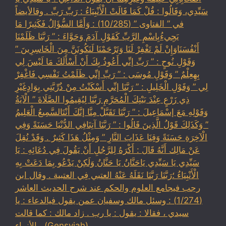
سَيِّدِي، وَقَالُوا : قُلْ كَمَا قَالَتْ الْأَنْبِيَاءُ : رَبِّ رَبِّ . وقالأيضاً
في ” الفتاوى ” (10/285) : وَأَمَّا السُّؤَالُ فَكَثِيرًا مَا
يَجِيءُبِاسْمِ الرَّبِّ كَقَوْلِ آدَمَ وَحَوَّاءَ : ” رَبَّنَا ظَلَمْنَا
أَنْفُسَنَاوَإِنْ لَمْ تَغْفِرْ لَنَا وَتَرْحَمْنَا لَنَكُونَنَّ مِنَ الْخَاسِرِينَ ”
وَقَوْلِ نُوحٍ : ” رَبِّ إنِّي أَعُوذُ بِكَ أَنْ أَسْأَلَكَ مَا لَيْسَ لِي
بِهِعِلْمٌ ” وَقَوْلِ مُوسَى : ” رَبِّ إنِّي ظَلَمْتُ نَفْسِي فَاغْفِرْ
لِي ” وَقَوْلِ الْخَلِيلِ : ” رَبَّنَا إنِّي أَسْكَنْتُ مِنْ ذُرِّيَّتِي بِوَادٍغَيْرِ
ذِي زَرْعٍ عِنْدَ بَيْتِكَ الْمُحَرَّمِ رَبَّنَا لِيُقِيمُوا الصَّلَاةَ ” الْآيَةُ
وَقَوْلِهِ مَعَ إسْمَاعِيلَ : ” رَبَّنَا تَقَبَّلْ مِنَّا إنَّكَ أَنْتَالسَّمِيعُ الْعَلِيمُ
” وَكَذَلِكَ قَوْلُ الَّذِينَ قَالُوا : ” رَبَّنَا آتِنَافِي الدُّنْيَا حَسَنَةً وَفِي
الْآخِرَةِ حَسَنَةً وَقِنَا عَذَابَ النَّارِ ” وَمِثْلُ هَذَا كَثِيرٌ . وَقَدْ نُقِلَ
عَنْ مَالِك أَنَّهُ قَالَ : أَكْرَهُ لِلرَّجُلِ أَنْ يَقُولَ فِي دُعَائِهِ : يَا
سَيِّدِي يَا سَيِّدِي يَاحَنَّانُ يَا حَنَّانُ وَلَكِنْ يَدْعُو بِمَا دَعَتْ بِهِ
الْأَنْبِيَاءُ ؛رَبَّنَا رَبَّنَا نَقَلَهُ عَنْهُ العتبي فِي العتبية . وقال ابن
رجب فيجامع العلوم والحكم عند شرح الحديث العاشر
(1/274) : وسئل مالك وسفيان عمن يقول فيالدعاء : يا
سيدي ، فقالا : يقول : يا رب . زاد مالك : كما قالت
الأنبياء . (Gensyiah)