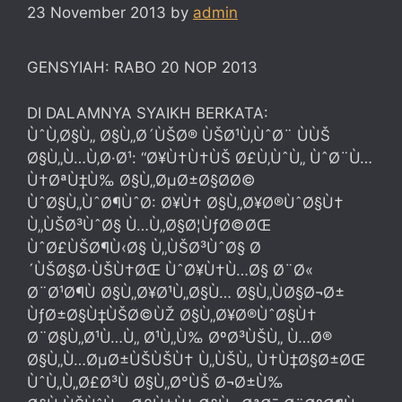
23 November 2013
by
admin
GENSYIAH: RABO 20 NOP 2013
DI DALAMNYA SYAIKH BERKATA:
ÙˆÙ‚Ø§Ù„ Ø§Ù„Ø´ÙŠØ® ÙŠØ¹Ù‚ÙˆØ¨ ÙÙŠ
Ø§Ù„Ù…Ù‚Ø·Ø¹: “Ø¥Ù†Ù†ÙŠ Ø£Ù‚ÙˆÙ„ ÙˆØ¨Ù…
Ù†ØªÙ‡Ù‰ Ø§Ù„ØµØ±Ø§Ø­Ø©
ÙˆØ§Ù„ÙˆØ¶ÙˆØ­: Ø¥Ù† Ø§Ù„Ø¥Ø®ÙˆØ§Ù†
Ù„ÙŠØ³ÙˆØ§ Ù…Ù„Ø§Ø¦ÙƒØ©ØŒ
ÙˆØ£ÙŠØ¶Ù‹Ø§ Ù„ÙŠØ³ÙˆØ§ Ø
´ÙŠØ§Ø·ÙŠÙ†ØŒ ÙˆØ¥Ù†Ù…Ø§ Ø¨Ø«
Ø¨Ø¹Ø¶Ù Ø§Ù„Ø¥Ø¹Ù„Ø§Ù… Ø§Ù„ÙØ§Ø¬Ø±
ÙƒØ±Ø§Ù‡ÙŠØ©ÙŽ Ø§Ù„Ø¥Ø®ÙˆØ§Ù†
Ø¨Ø§Ù„Ø¹Ù…Ù„ Ø¹Ù„Ù‰ ØºØ³ÙŠÙ„ Ù…Ø®
Ø§Ù„Ù…ØµØ±ÙŠÙŠÙ† Ù„ÙŠÙ„ Ù†Ù‡Ø§Ø±ØŒ
ÙˆÙ„Ù„Ø£Ø³Ù Ø§Ù„Ø°ÙŠ Ø¬Ø±Ù‰