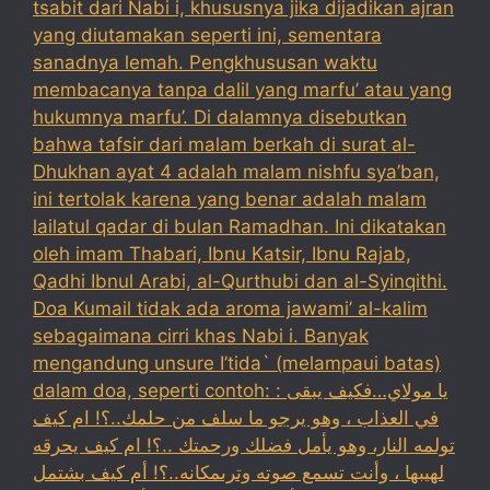
tsabit dari Nabi i, khususnya jika dijadikan ajran
yang diutamakan seperti ini, sementara
sanadnya lemah. Pengkhususan waktu
membacanya tanpa dalil yang marfu’ atau yang
hukumnya marfu’. Di dalamnya disebutkan
bahwa tafsir dari malam berkah di surat al-
Dhukhan ayat 4 adalah malam nishfu sya’ban,
ini tertolak karena yang benar adalah malam
lailatul qadar di bulan Ramadhan. Ini dikatakan
oleh imam Thabari, Ibnu Katsir, Ibnu Rajab,
Qadhi Ibnul Arabi, al-Qurthubi dan al-Syinqithi.
Doa Kumail tidak ada aroma jawami’ al-kalim
sebagaimana cirri khas Nabi i. Banyak
mengandung unsure I’tida` (melampaui batas)
dalam doa, seperti contoh: : يا مولاي…فكيف يبقى
في العذاب ، وهو يرجو ما سلف من حلمك..؟! ام كيف
تولمه النار، وهو يأمل فضلك ورحمتك ..؟! ام كيف يحرقه
لهيبها ، وأنت تسمع صوته وترىمكانه..؟! أم كيف بشتمل