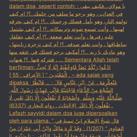
dalam doa, seperti contoh: : يا مولاي…فكيف يبقى
في العذاب ، وهو يرجو ما سلف من حلمك..؟! ام كيف
تولمه النار، وهو يأمل فضلك ورحمتك ..؟! ام كيف يحرقه
لهيبها ، وأنت تسمع صوته وترىمكانه..؟! أم كيف بشتمل
عليه زفيرها ، وأنت تعلم ضعفة..؟! أم كيف يتقلقل
بيناطباقها ، وانت تعلم صدقه..؟! أم كيف تزجرة زبانيتها ،
وهو يناديك يا ربه ..؟! أمكيف يرجو فضلك في عتقه منها
، فتتركه فيها..؟! هيهات … Sementara Allah telah
berfirman: ادْعُوا رَبَّكُمْ تَضَرُّعًاوَخُفْيَةً إِنَّهُ لَا يُحِبُّ
الْمُعْتَدِينَ ” [ الأعراف : 55 ] . – ada sajak yang
dipaksa ‏عَنْ‏‏عِكْرِمَةَ ‏، ‏عَنْ ‏ ‏ابْنِ عَبَّاسٍ ‏‏قَالَ : … فَانْظُرْ ‏‏
السَّجْعَ ‏‏مِنْ الدُّعَاءِ فَاجْتَنِبْهُ فَإِنِّي عَهِدْتُ رَسُولَ اللَّهِ ‏
‏صَلَّىاللَّهُ عَلَيْهِ وَسَلَّمَ ‏ ‏وَأَصْحَابَهُ لَا يَفْعَلُونَ إِلَّا ذَلِكَ ‏‏يَعْنِي لَا
يَفْعَلُونَ إِلَّا ذَلِكَ ‏ ‏الِاجْتِنَابَ . رواه البخاري (6337) .
Lafazh sayyidi dalam doa juga dipersoalkan
oleh para ulama. قال شيخُ الإسلامِ ابنُ تيميةَ في ”
الفتاوى ” (1/207) : وَقَدْ كَرِهَ مَالِكٌ وَابْنُ أَبِي عِمْرَانَ مِنْ
أَصْحَابِأَبِي حَنِيفَةَ وَغَيْرِهِمَا أَنْ يَقُولَ الدَّاعِي : يَا سَيِّدِي يَا