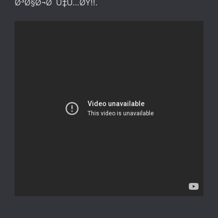
Ø³Ø§Ø¬Ø¯Ù‡Ù…ØŸ!!.