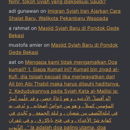
Nimr, tokoh Syiah yang dieksekusi Saudi?
adi gunawan
on
Imigran Syiah Iran Ajarkan Cara
Shalat Baru, Walikota Pekanbaru Waspada
a rahmat
on
Masjid Syiah Baru di Pondok Gede
Bekasi
mustofa amier
on
Masjid Syiah Baru di Pondok
Gede Bekasi
aat
on
Mengapa kami tidak mengamalkan Doa
kumail? 1. Siapa Kumail ini? Kumail bin ziyad al-
Kufi, dia tsiqah kecuali jika meriwayatkan dari
Ali bin Abi Thabil maka harus dijauhi haditsnya.
2. Kedudukannya pada Syiah Kata al-Majlisi ia:
إنّه أفضلُ الأدعيةِ ، و هو دُعاءُ خضر، و قد علّمه أميرُ
المؤمنين كميلاً ، و هو من خواصّ أصحابه . و يُدعى به
في ليلةالنّصف مِن شعبان ، و ليلة الجمعة . و يُجْدي في
كفاية شرّ الأعداء ، و في فتح بابالرّزق ، و في غفران
الذّنوب . “ Ia adalah doa paling utama, doa