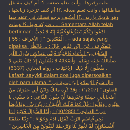
عليه زفيرها ، وأنت تعلم ضعفة..؟! أم كيف يتقلقل
بيناطباقها ، وانت تعلم صدقه..؟! أم كيف تزجرة زبانيتها ،
وهو يناديك يا ربه ..؟! أمكيف يرجو فضلك في عتقه منها
، فتتركه فيها..؟! هيهات … Sementara Allah telah
berfirman: ادْعُوا رَبَّكُمْ تَضَرُّعًاوَخُفْيَةً إِنَّهُ لَا يُحِبُّ
الْمُعْتَدِينَ ” [ الأعراف : 55 ] . – ada sajak yang
dipaksa ‏عَنْ‏‏عِكْرِمَةَ ‏، ‏عَنْ ‏ ‏ابْنِ عَبَّاسٍ ‏‏قَالَ : … فَانْظُرْ ‏‏
السَّجْعَ ‏‏مِنْ الدُّعَاءِ فَاجْتَنِبْهُ فَإِنِّي عَهِدْتُ رَسُولَ اللَّهِ ‏
‏صَلَّىاللَّهُ عَلَيْهِ وَسَلَّمَ ‏ ‏وَأَصْحَابَهُ لَا يَفْعَلُونَ إِلَّا ذَلِكَ ‏‏يَعْنِي لَا
يَفْعَلُونَ إِلَّا ذَلِكَ ‏ ‏الِاجْتِنَابَ . رواه البخاري (6337) .
Lafazh sayyidi dalam doa juga dipersoalkan
oleh para ulama. قال شيخُ الإسلامِ ابنُ تيميةَ في ”
الفتاوى ” (1/207) : وَقَدْ كَرِهَ مَالِكٌ وَابْنُ أَبِي عِمْرَانَ مِنْ
أَصْحَابِأَبِي حَنِيفَةَ وَغَيْرِهِمَا أَنْ يَقُولَ الدَّاعِي : يَا سَيِّدِي يَا
سَيِّدِي، وَقَالُوا : قُلْ كَمَا قَالَتْ الْأَنْبِيَاءُ : رَبِّ رَبِّ . وقالأيضاً
في ” الفتاوى ” (10/285) : وَأَمَّا السُّؤَالُ فَكَثِيرًا مَا
يَجِيءُبِاسْمِ الرَّبِّ كَقَوْلِ آدَمَ وَحَوَّاءَ : ” رَبَّنَا ظَلَمْنَا
أَنْفُسَنَاوَإِنْ لَمْ تَغْفِرْ لَنَا وَتَرْحَمْنَا لَنَكُونَنَّ مِنَ الْخَاسِرِينَ ”