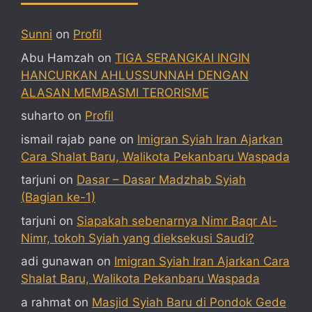
Sunni
on
Profil
Abu Hamzah
on
TIGA SERANGKAI INGIN
HANCURKAN AHLUSSUNNAH DENGAN
ALASAN MEMBASMI TERORISME
suharto
on
Profil
ismail rajab pane
on
Imigran Syiah Iran Ajarkan
Cara Shalat Baru, Walikota Pekanbaru Waspada
tarjuni
on
Dasar – Dasar Madzhab Syiah
(Bagian ke-1)
tarjuni
on
Siapakah sebenarnya Nimr Baqr Al-
Nimr, tokoh Syiah yang dieksekusi Saudi?
adi gunawan
on
Imigran Syiah Iran Ajarkan Cara
Shalat Baru, Walikota Pekanbaru Waspada
a rahmat
on
Masjid Syiah Baru di Pondok Gede