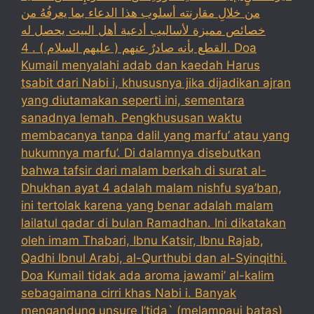
من خلالِ مقارنته أسلوب هذا الدعاء بما يعرفُهُ من
خصائص مميزة لأساليب أدعية أهل البيت يحصل له
القطع بأنه صادرٌ عنهم ( عليهم السلام ) . 4. Doa
Kumail menyalahi adab dan kaedah Harus
tsabit dari Nabi i, khususnya jika dijadikan ajran
yang diutamakan seperti ini, sementara
sanadnya lemah. Pengkhususan waktu
membacanya tanpa dalil yang marfu’ atau yang
hukumnya marfu’. Di dalamnya disebutkan
bahwa tafsir dari malam berkah di surat al-
Dhukhan ayat 4 adalah malam nishfu sya’ban,
ini tertolak karena yang benar adalah malam
lailatul qadar di bulan Ramadhan. Ini dikatakan
oleh imam Thabari, Ibnu Katsir, Ibnu Rajab,
Qadhi Ibnul Arabi, al-Qurthubi dan al-Syinqithi.
Doa Kumail tidak ada aroma jawami’ al-kalim
sebagaimana cirri khas Nabi i. Banyak
mengandung unsure I’tida` (melampaui batas)