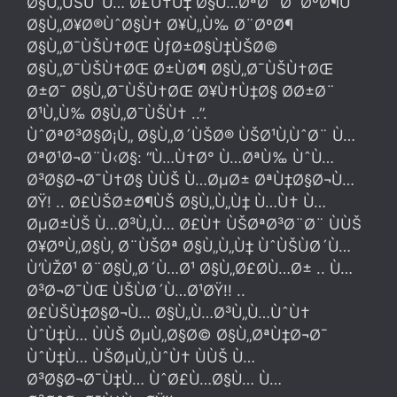
Ø§Ù„ÙŠÙˆÙ… Ø£Ù†Ù‡ Ø§Ù…ØªØ¯ Ø¨ØºØ¶Ù
Ø§Ù„Ø¥Ø®ÙˆØ§Ù† Ø¥Ù„Ù‰ Ø¨ØºØ¶
Ø§Ù„Ø¯ÙŠÙ†ØŒ ÙƒØ±Ø§Ù‡ÙŠØ©
Ø§Ù„Ø¯ÙŠÙ†ØŒ Ø±ÙØ¶ Ø§Ù„Ø¯ÙŠÙ†ØŒ
Ø±Ø¯ Ø§Ù„Ø¯ÙŠÙ†ØŒ Ø¥Ù†Ù‡Ø§ Ø­Ø±Ø¨
Ø¹Ù„Ù‰ Ø§Ù„Ø¯ÙŠÙ† ..”.
ÙˆØªØ³Ø§Ø¡Ù„ Ø§Ù„Ø´ÙŠØ® ÙŠØ¹Ù‚ÙˆØ¨ Ù…
ØªØ¹Ø¬Ø¨Ù‹Ø§: “Ù…Ù†Ø° Ù…ØªÙ‰ ÙˆÙ…
Ø³Ø§Ø¬Ø¯Ù†Ø§ ÙÙŠ Ù…ØµØ± ØªÙ‡Ø§Ø¬Ù…
ØŸ! .. Ø£ÙŠØ±Ø¶ÙŠ Ø§Ù„Ù„Ù‡ Ù…Ù† Ù…
ØµØ±ÙŠ Ù…Ø³Ù„Ù… Ø£Ù† ÙŠØªØ³Ø¨Ø¨ ÙÙŠ
Ø¥ØºÙ„Ø§Ù‚ Ø¨ÙŠØª Ø§Ù„Ù„Ù‡ ÙˆÙŠÙØ´Ù…
Ù‘ÙŽØ¹ Ø¨Ø§Ù„Ø´Ù…Ø¹ Ø§Ù„Ø£Ø­Ù…Ø± .. Ù…
Ø³Ø¬Ø¯ÙŒ ÙŠÙØ´Ù…Ø¹ØŸ!! ..
Ø£ÙŠÙ‡Ø§Ø¬Ù… Ø§Ù„Ù…Ø³Ù„Ù…ÙˆÙ†
ÙˆÙ‡Ù… ÙÙŠ ØµÙ„Ø§Ø© Ø§Ù„ØªÙ‡Ø¬Ø¯
ÙˆÙ‡Ù… ÙŠØµÙ„ÙˆÙ† ÙÙŠ Ù…
Ø³Ø§Ø¬Ø¯Ù‡Ù… ÙˆØ£Ù…Ø§Ù… Ù…