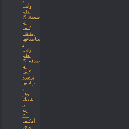
،
وأنت
تعلم
ضعفة..؟!
أم
كيف
يتقلقل
بيناطباقها
،
وانت
تعلم
صدقه..؟!
أم
كيف
تزجرة
زبانيتها
،
وهو
يناديك
يا
ربه
..؟!
أمكيف
يرجو