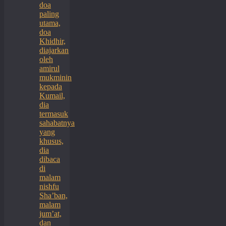
doa
paling
utama,
doa
Khidhir,
diajarkan
oleh
amirul
mukminin
kepada
Kumail,
dia
termasuk
sahabatnya
yang
khusus,
dia
dibaca
di
malam
nishfu
Sha’ban,
malam
jum’at,
dan