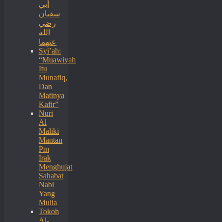
أبي
سفيان
رضي
الله
عنهما
Syi’ah:
“Muawiyah
Itu
Munafiq,
Dan
Matinya
Kafir”
Nuri
Al
Maliki
Mantan
Pm
Irak
Menghujat
Sahabat
Nabi
Yang
Mulia
Tokoh
Al-