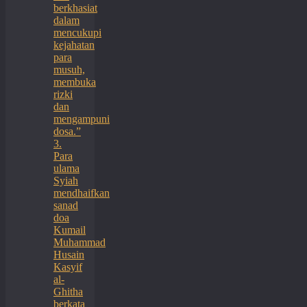
berkhasiat
dalam
mencukupi
kejahatan
para
musuh,
membuka
rizki
dan
mengampuni
dosa.”
3.
Para
ulama
Syiah
mendhaifkan
sanad
doa
Kumail
Muhammad
Husain
Kasyif
al-
Ghitha
berkata