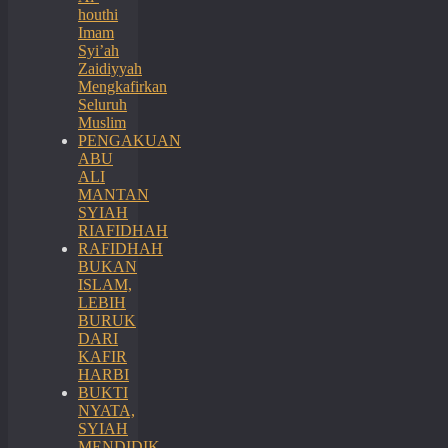
houthi
Imam
Syi’ah
Zaidiyyah
Mengkafirkan
Seluruh
Muslim
PENGAKUAN
ABU
ALI
MANTAN
SYIAH
RIAFIDHAH
RAFIDHAH
BUKAN
ISLAM,
LEBIH
BURUK
DARI
KAFIR
HARBI
BUKTI
NYATA,
SYIAH
MENDIDIK