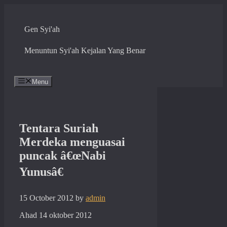
Skip
to
content
Gen Syi'ah
Menuntun Syi'ah Kejalan Yang Benar
Menu
Tentara Suriah
Merdeka menguasai
puncak â€œNabi
Yunusâ€
15 October 2012
by
admin
Ahad 14 oktober 2012