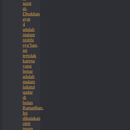
surat
al-
Dhukhan
ayat
4
adalah
malam
nishfu
sya’ban,
ini
tertolak
karena
yang
benar
adalah
malam
lailatul
qadar
di
bulan
Ramadhan.
Ini
dikatakan
oleh
imam