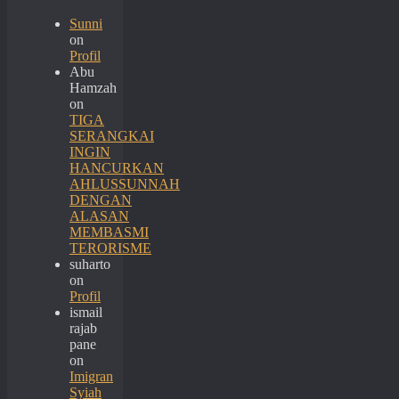
Sunni
on
Profil
Abu
Hamzah
on
TIGA
SERANGKAI
INGIN
HANCURKAN
AHLUSSUNNAH
DENGAN
ALASAN
MEMBASMI
TERORISME
suharto
on
Profil
ismail
rajab
pane
on
Imigran
Syiah