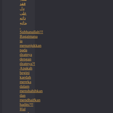
فقد
دل
على
ذاته
بذاتهِ
.
Subhanallah!!!
Bagaimana
ia
menunjukkan
pada
dzatnya
dengan
dzatnya?!
Apakah
begini
kaedah
mereka
dalam
menshahihkan
dan
mendhaifkan
hadits?!!
Hal