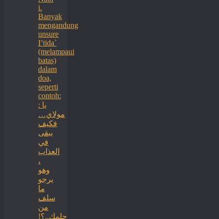
i.
Banyak
mengandung
unsure
I’tida`
(melampaui
batas)
dalam
doa,
seperti
contoh:
: يا
مولاي…
فكيف
يبقى
في
العذاب
،
وهو
يرجو
ما
سلف
من
حلمك..؟!