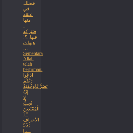
فضلك
في
عتقه
منها
،
فتتركه
فيها..؟!
هيهات
…
Sementara
Allah
telah
berfirman:
ادْعُوا
رَبَّكُمْ
تَضَرُّعًاوَخُفْيَةً
إِنَّهُ
لَا
يُحِبُّ
الْمُعْتَدِينَ
” [
الأعراف
: 55
] . –