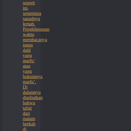
seperti
ini,
sementara
sanadnya
lemah.
Pengkhususan
waktu
membacanya
tanpa
dalil
yang
marfu’
atau
yang
hukumnya
marfu’.
Di
dalamnya
disebutkan
bahwa
tafsir
dari
malam
berkah
di