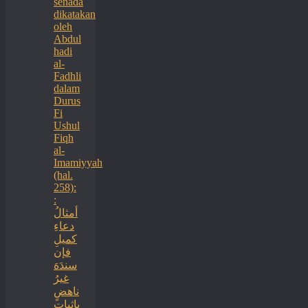
senada
dikatakan
oleh
Abdul
hadi
al-
Fadhli
dalam
Durus
Fi
Ushul
Fiqh
al-
Imamiyyah
(hal.
258):
:
أمثالُ
دعاءِ
كميلِ
فإن
سندَهَ
غيرُ
ناهضٍ
بإثبات