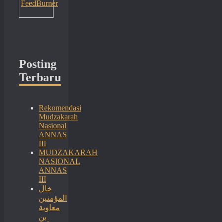
FeedBurner
Posting
Terbaru
Rekomendasi
Mudzakarah
Nasional
ANNAS
III
MUDZAKARAH
NASIONAL
ANNAS
III
خال
المؤمنين
معاوية
بن