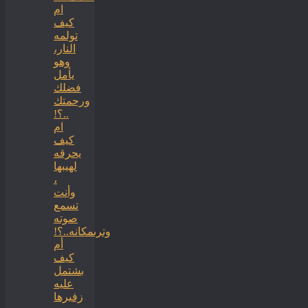
ام
كيف
تولمه
النار،
وهو
يأمل
فضلك
ورحمتك
..؟!
ام
كيف
يحرقه
لهيبها
،
وأنت
تسمع
صوته
وترىمكانه..؟!
أم
كيف
بشتمل
عليه
زفيرها