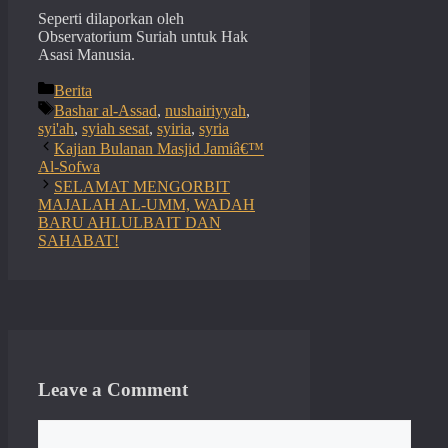
Seperti dilaporkan oleh
Observatorium Suriah untuk Hak
Asasi Manusia.
Categories
Berita
Tags
Bashar al-Assad
,
nushairiyyah
,
syi'ah
,
syiah sesat
,
syiria
,
syria
Kajian Bulanan Masjid Jamiâ€™
Al-Sofwa
SELAMAT MENGORBIT
MAJALAH AL-UMM, WADAH
BARU AHLULBAIT DAN
SAHABAT!
Leave a Comment
Comment