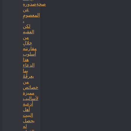
صحةِصدورهِ
عن
المعصومِ
،
لكن
الفقيه
من
خلالِ
مقارنته
أسلوب
هذا
الدعاء
بما
يعرفُهُ
من
خصائص
مميزة
لأساليب
أدعية
أهل
البيت
يحصل
له