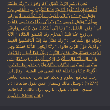
يَجِيءُبِاسْمِ الرَّبِّ كَقَوْلِ آدَمَ وَحَوَّاءَ : ” رَبَّنَا ظَلَمْنَا
أَنْفُسَنَاوَإِنْ لَمْ تَغْفِرْ لَنَا وَتَرْحَمْنَا لَنَكُونَنَّ مِنَ الْخَاسِرِينَ ”
وَقَوْلِ نُوحٍ : ” رَبِّ إنِّي أَعُوذُ بِكَ أَنْ أَسْأَلَكَ مَا لَيْسَ لِي
بِهِعِلْمٌ ” وَقَوْلِ مُوسَى : ” رَبِّ إنِّي ظَلَمْتُ نَفْسِي فَاغْفِرْ
لِي ” وَقَوْلِ الْخَلِيلِ : ” رَبَّنَا إنِّي أَسْكَنْتُ مِنْ ذُرِّيَّتِي بِوَادٍغَيْرِ
ذِي زَرْعٍ عِنْدَ بَيْتِكَ الْمُحَرَّمِ رَبَّنَا لِيُقِيمُوا الصَّلَاةَ ” الْآيَةُ
وَقَوْلِهِ مَعَ إسْمَاعِيلَ : ” رَبَّنَا تَقَبَّلْ مِنَّا إنَّكَ أَنْتَالسَّمِيعُ الْعَلِيمُ
” وَكَذَلِكَ قَوْلُ الَّذِينَ قَالُوا : ” رَبَّنَا آتِنَافِي الدُّنْيَا حَسَنَةً وَفِي
الْآخِرَةِ حَسَنَةً وَقِنَا عَذَابَ النَّارِ ” وَمِثْلُ هَذَا كَثِيرٌ . وَقَدْ نُقِلَ
عَنْ مَالِك أَنَّهُ قَالَ : أَكْرَهُ لِلرَّجُلِ أَنْ يَقُولَ فِي دُعَائِهِ : يَا
سَيِّدِي يَا سَيِّدِي يَاحَنَّانُ يَا حَنَّانُ وَلَكِنْ يَدْعُو بِمَا دَعَتْ بِهِ
الْأَنْبِيَاءُ ؛رَبَّنَا رَبَّنَا نَقَلَهُ عَنْهُ العتبي فِي العتبية . وقال ابن
رجب فيجامع العلوم والحكم عند شرح الحديث العاشر
(1/274) : وسئل مالك وسفيان عمن يقول فيالدعاء : يا
سيدي ، فقالا : يقول : يا رب . زاد مالك : كما قالت
الأنبياء . (Gensyiah)