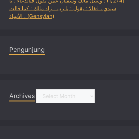
(1/274) : وسئل مالك وسفيان عمن يقول فيالدعاء : يا
سيدي ، فقالا : يقول : يا رب . زاد مالك : كما قالت
الأنبياء . (Gensyiah)
Pengunjung
Archives
Archives