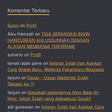
Komentar Terbaru
Sunni
on
Profil
Abu Hamzah
on
TIGA SERANGKAI INGIN
HANCURKAN AHLUSSUNNAH DENGAN
ALASAN MEMBASMI TERORISME
suharto
on
Profil
ismail rajab pane
on
Imigran Syiah Iran Ajarkan
Cara Shalat Baru, Walikota Pekanbaru Waspada
tarjuni
on
Dasar – Dasar Madzhab Syiah
(Bagian ke-1)
tarjuni
on
Siapakah sebenarnya Nimr Baqr Al-
Nimr, tokoh Syiah yang dieksekusi Saudi?
adi gunawan
on
Imigran Syiah Iran Ajarkan Cara