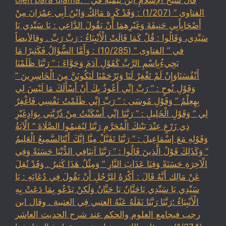
الفتاوى ” (1/207) : وَقَدْ كَرِهَ مَالِكٌ وَابْنُ أَبِي عِمْرَانَ مِنْ
أَصْحَابِأَبِي حَنِيفَةَ وَغَيْرِهِمَا أَنْ يَقُولَ الدَّاعِي : يَا سَيِّدِي يَا
سَيِّدِي، وَقَالُوا : قُلْ كَمَا قَالَتْ الْأَنْبِيَاءُ : رَبِّ رَبِّ . وقالأيضاً
في ” الفتاوى ” (10/285) : وَأَمَّا السُّؤَالُ فَكَثِيرًا مَا
يَجِيءُبِاسْمِ الرَّبِّ كَقَوْلِ آدَمَ وَحَوَّاءَ : ” رَبَّنَا ظَلَمْنَا
أَنْفُسَنَاوَإِنْ لَمْ تَغْفِرْ لَنَا وَتَرْحَمْنَا لَنَكُونَنَّ مِنَ الْخَاسِرِينَ ”
وَقَوْلِ نُوحٍ : ” رَبِّ إنِّي أَعُوذُ بِكَ أَنْ أَسْأَلَكَ مَا لَيْسَ لِي
بِهِعِلْمٌ ” وَقَوْلِ مُوسَى : ” رَبِّ إنِّي ظَلَمْتُ نَفْسِي فَاغْفِرْ
لِي ” وَقَوْلِ الْخَلِيلِ : ” رَبَّنَا إنِّي أَسْكَنْتُ مِنْ ذُرِّيَّتِي بِوَادٍغَيْرِ
ذِي زَرْعٍ عِنْدَ بَيْتِكَ الْمُحَرَّمِ رَبَّنَا لِيُقِيمُوا الصَّلَاةَ ” الْآيَةُ
وَقَوْلِهِ مَعَ إسْمَاعِيلَ : ” رَبَّنَا تَقَبَّلْ مِنَّا إنَّكَ أَنْتَالسَّمِيعُ الْعَلِيمُ
” وَكَذَلِكَ قَوْلُ الَّذِينَ قَالُوا : ” رَبَّنَا آتِنَافِي الدُّنْيَا حَسَنَةً وَفِي
الْآخِرَةِ حَسَنَةً وَقِنَا عَذَابَ النَّارِ ” وَمِثْلُ هَذَا كَثِيرٌ . وَقَدْ نُقِلَ
عَنْ مَالِك أَنَّهُ قَالَ : أَكْرَهُ لِلرَّجُلِ أَنْ يَقُولَ فِي دُعَائِهِ : يَا
سَيِّدِي يَا سَيِّدِي يَاحَنَّانُ يَا حَنَّانُ وَلَكِنْ يَدْعُو بِمَا دَعَتْ بِهِ
الْأَنْبِيَاءُ ؛رَبَّنَا رَبَّنَا نَقَلَهُ عَنْهُ العتبي فِي العتبية . وقال ابن
رجب فيجامع العلوم والحكم عند شرح الحديث العاشر