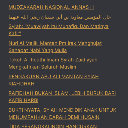
MUDZAKARAH NASIONAL ANNAS III
خال المؤمنين معاوية بن أبي سفيان رضي الله عنهما
Syi’ah: “Muawiyah Itu Munafiq, Dan Matinya
Kafir”
Nuri Al Maliki Mantan Pm Irak Menghujat
Sahabat Nabi Yang Mulia
Tokoh Al-houthi Imam Syi’ah Zaidiyyah
Mengkafirkan Seluruh Muslim
PENGAKUAN ABU ALI MANTAN SYIAH
RIAFIDHAH
RAFIDHAH BUKAN ISLAM, LEBIH BURUK DARI
KAFIR HARBI
BUKTI NYATA, SYIAH MENDIDIK ANAK UNTUK
MENUMPAHKAN DARAH DEMI HUSAIN
TIGA SERANGKAI INGIN HANCURKAN