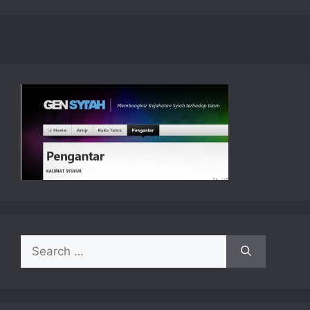
Search
for: