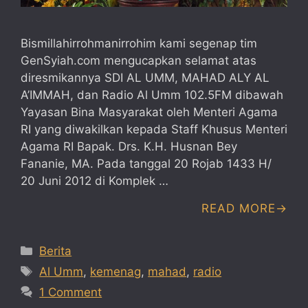
Bismillahirrohmanirrohim kami segenap tim
GenSyiah.com mengucapkan selamat atas
diresmikannya SDI AL UMM, MAHAD ALY AL
A’IMMAH, dan Radio Al Umm 102.5FM dibawah
Yayasan Bina Masyarakat oleh Menteri Agama
RI yang diwakilkan kepada Staff Khusus Menteri
Agama RI Bapak. Drs. K.H. Husnan Bey
Fananie, MA. Pada tanggal 20 Rojab 1433 H/
20 Juni 2012 di Komplek …
READ MORE
Categories
Berita
Tags
Al Umm
,
kemenag
,
mahad
,
radio
1 Comment