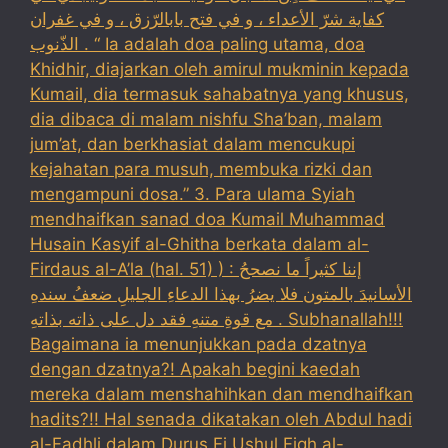
كفاية شرّ الأعداء ، و في فتح بابالرّزق ، و في غفران
الذّنوب . “ Ia adalah doa paling utama, doa
Khidhir, diajarkan oleh amirul mukminin kepada
Kumail, dia termasuk sahabatnya yang khusus,
dia dibaca di malam nishfu Sha’ban, malam
jum’at, dan berkhasiat dalam mencukupi
kejahatan para musuh, membuka rizki dan
mengampuni dosa.” 3. Para ulama Syiah
mendhaifkan sanad doa Kumail Muhammad
Husain Kasyif al-Ghitha berkata dalam al-
Firdaus al-A’la (hal. 51) ) : إننا كثيراً ما نصححُ
الأسانيدَ بالمتون فلا يضرُ بهذا الدعاءِ الجليلِ ضعفُ سندهِ
مع قوةِ متنهِ فقد دل على ذاته بذاتهِ . Subhanallah!!!
Bagaimana ia menunjukkan pada dzatnya
dengan dzatnya?! Apakah begini kaedah
mereka dalam menshahihkan dan mendhaifkan
hadits?!! Hal senada dikatakan oleh Abdul hadi
al-Fadhli dalam Durus Fi Ushul Fiqh al-