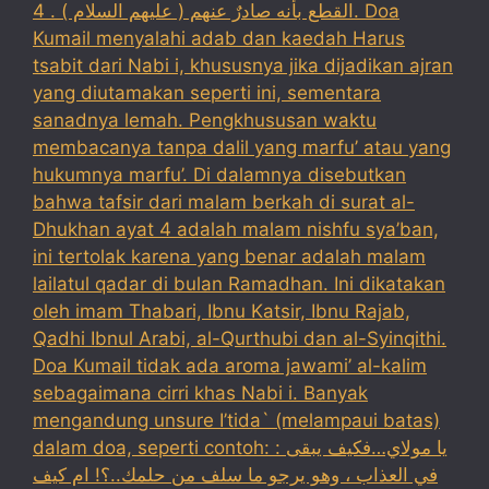
القطع بأنه صادرٌ عنهم ( عليهم السلام ) . 4. Doa
Kumail menyalahi adab dan kaedah Harus
tsabit dari Nabi i, khususnya jika dijadikan ajran
yang diutamakan seperti ini, sementara
sanadnya lemah. Pengkhususan waktu
membacanya tanpa dalil yang marfu’ atau yang
hukumnya marfu’. Di dalamnya disebutkan
bahwa tafsir dari malam berkah di surat al-
Dhukhan ayat 4 adalah malam nishfu sya’ban,
ini tertolak karena yang benar adalah malam
lailatul qadar di bulan Ramadhan. Ini dikatakan
oleh imam Thabari, Ibnu Katsir, Ibnu Rajab,
Qadhi Ibnul Arabi, al-Qurthubi dan al-Syinqithi.
Doa Kumail tidak ada aroma jawami’ al-kalim
sebagaimana cirri khas Nabi i. Banyak
mengandung unsure I’tida` (melampaui batas)
dalam doa, seperti contoh: : يا مولاي…فكيف يبقى
في العذاب ، وهو يرجو ما سلف من حلمك..؟! ام كيف