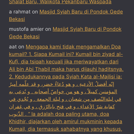
Shalat Baru, Walikota Pekanbaru Waspada
a rahmat
on
Masjid Syiah Baru di Pondok Gede
Bekasi
mustofa amier
on
Masjid Syiah Baru di Pondok
Gede Bekasi
aat
on
Mengapa kami tidak mengamalkan Doa
kumail? 1. Siapa Kumail ini? Kumail bin ziyad al-
Kufi, dia tsiqah kecuali jika meriwayatkan dari
Ali bin Abi Thabil maka harus dijauhi haditsnya.
2. Kedudukannya pada Syiah Kata al-Majlisi ia:
إنّه أفضلُ الأدعيةِ ، و هو دُعاءُ خضر، و قد علّمه أميرُ
المؤمنين كميلاً ، و هو من خواصّ أصحابه . و يُدعى به
في ليلةالنّصف مِن شعبان ، و ليلة الجمعة . و يُجْدي في
كفاية شرّ الأعداء ، و في فتح بابالرّزق ، و في غفران
الذّنوب . “ Ia adalah doa paling utama, doa
Khidhir, diajarkan oleh amirul mukminin kepada
Kumail, dia termasuk sahabatnya yang khusus,