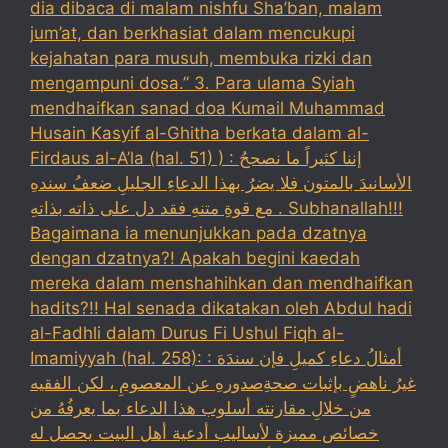
dia dibaca di malam nishfu Sha’ban, malam
jum’at, dan berkhasiat dalam mencukupi
kejahatan para musuh, membuka rizki dan
mengampuni dosa.” 3. Para ulama Syiah
mendhaifkan sanad doa Kumail Muhammad
Husain Kasyif al-Ghitha berkata dalam al-
Firdaus al-A’la (hal. 51) ) : إننا كثيراً ما نصححُ
الأسانيدَ بالمتون فلا يضرُ بهذا الدعاءِ الجليلِ ضعفُ سندهِ
مع قوةِ متنهِ فقد دل على ذاته بذاتهِ . Subhanallah!!!
Bagaimana ia menunjukkan pada dzatnya
dengan dzatnya?! Apakah begini kaedah
mereka dalam menshahihkan dan mendhaifkan
hadits?!! Hal senada dikatakan oleh Abdul hadi
al-Fadhli dalam Durus Fi Ushul Fiqh al-
Imamiyyah (hal. 258): : أمثالُ دعاءِ كميلِ فإن سندَهَ
غيرُ ناهضٍ بإثبات صحةِصدورهِ عن المعصومِ ، لكن الفقيه
من خلالِ مقارنته أسلوب هذا الدعاء بما يعرفُهُ من
خصائص مميزة لأساليب أدعية أهل البيت يحصل له