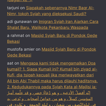
tarjuni
on
Siapakah sebenarnya Nimr Baqr Al-
Nimr, tokoh Syiah yang dieksekusi Saudi?
adi gunawan
on
Imigran Syiah Iran Ajarkan Cara
Shalat Baru, Walikota Pekanbaru Waspada
a rahmat
on
Masjid Syiah Baru di Pondok Gede
Bekasi
mustofa amier
on
Masjid Syiah Baru di Pondok
Gede Bekasi
aat
on
Mengapa kami tidak mengamalkan Doa
kumail? 1. Siapa Kumail ini? Kumail bin ziyad al-
Kufi, dia tsiqah kecuali jika meriwayatkan dari
Ali bin Abi Thabil maka harus dijauhi haditsnya.
2. Kedudukannya pada Syiah Kata al-Majlisi ia:
إنّه أفضلُ الأدعيةِ ، و هو دُعاءُ خضر، و قد علّمه أميرُ
المؤمنين كميلاً ، و هو من خواصّ أصحابه . و يُدعى به
في ليلةالنّصف مِن شعبان ، و ليلة الجمعة . و يُجْدي في