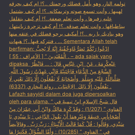
تولمه النار، وهو يأمل فضلك ورحمتك ..؟! ام كيف يحرقه
لهيبها ، وأنت تسمع صوته وترىمكانه..؟! أم كيف بشتمل
عليه زفيرها ، وأنت تعلم ضعفة..؟! أم كيف يتقلقل
بيناطباقها ، وانت تعلم صدقه..؟! أم كيف تزجرة زبانيتها ،
وهو يناديك يا ربه ..؟! أمكيف يرجو فضلك في عتقه منها
، فتتركه فيها..؟! هيهات … Sementara Allah telah
berfirman: ادْعُوا رَبَّكُمْ تَضَرُّعًاوَخُفْيَةً إِنَّهُ لَا يُحِبُّ
الْمُعْتَدِينَ ” [ الأعراف : 55 ] . – ada sajak yang
dipaksa ‏عَنْ‏‏عِكْرِمَةَ ‏، ‏عَنْ ‏ ‏ابْنِ عَبَّاسٍ ‏‏قَالَ : … فَانْظُرْ ‏‏
السَّجْعَ ‏‏مِنْ الدُّعَاءِ فَاجْتَنِبْهُ فَإِنِّي عَهِدْتُ رَسُولَ اللَّهِ ‏
‏صَلَّىاللَّهُ عَلَيْهِ وَسَلَّمَ ‏ ‏وَأَصْحَابَهُ لَا يَفْعَلُونَ إِلَّا ذَلِكَ ‏‏يَعْنِي لَا
يَفْعَلُونَ إِلَّا ذَلِكَ ‏ ‏الِاجْتِنَابَ . رواه البخاري (6337) .
Lafazh sayyidi dalam doa juga dipersoalkan
oleh para ulama. قال شيخُ الإسلامِ ابنُ تيميةَ في ”
الفتاوى ” (1/207) : وَقَدْ كَرِهَ مَالِكٌ وَابْنُ أَبِي عِمْرَانَ مِنْ
أَصْحَابِأَبِي حَنِيفَةَ وَغَيْرِهِمَا أَنْ يَقُولَ الدَّاعِي : يَا سَيِّدِي يَا
سَيِّدِي، وَقَالُوا : قُلْ كَمَا قَالَتْ الْأَنْبِيَاءُ : رَبِّ رَبِّ . وقالأيضاً
في ” الفتاوى ” (10/285) : وَأَمَّا السُّؤَالُ فَكَثِيرًا مَا