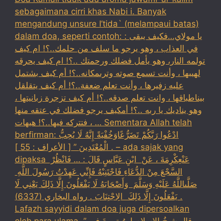
sebagaimana cirri khas Nabi i. Banyak
mengandung unsure I’tida` (melampaui batas)
dalam doa, seperti contoh: : يا مولاي…فكيف يبقى
في العذاب ، وهو يرجو ما سلف من حلمك..؟! ام كيف
تولمه النار، وهو يأمل فضلك ورحمتك ..؟! ام كيف يحرقه
لهيبها ، وأنت تسمع صوته وترىمكانه..؟! أم كيف بشتمل
عليه زفيرها ، وأنت تعلم ضعفة..؟! أم كيف يتقلقل
بيناطباقها ، وانت تعلم صدقه..؟! أم كيف تزجرة زبانيتها ،
وهو يناديك يا ربه ..؟! أمكيف يرجو فضلك في عتقه منها
، فتتركه فيها..؟! هيهات … Sementara Allah telah
berfirman: ادْعُوا رَبَّكُمْ تَضَرُّعًاوَخُفْيَةً إِنَّهُ لَا يُحِبُّ
الْمُعْتَدِينَ ” [ الأعراف : 55 ] . – ada sajak yang
dipaksa ‏عَنْ‏‏عِكْرِمَةَ ‏، ‏عَنْ ‏ ‏ابْنِ عَبَّاسٍ ‏‏قَالَ : … فَانْظُرْ ‏‏
السَّجْعَ ‏‏مِنْ الدُّعَاءِ فَاجْتَنِبْهُ فَإِنِّي عَهِدْتُ رَسُولَ اللَّهِ ‏
‏صَلَّىاللَّهُ عَلَيْهِ وَسَلَّمَ ‏ ‏وَأَصْحَابَهُ لَا يَفْعَلُونَ إِلَّا ذَلِكَ ‏‏يَعْنِي لَا
يَفْعَلُونَ إِلَّا ذَلِكَ ‏ ‏الِاجْتِنَابَ . رواه البخاري (6337) .
Lafazh sayyidi dalam doa juga dipersoalkan
oleh para ulama. قال شيخُ الإسلامِ ابنُ تيميةَ في ”