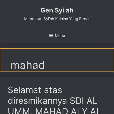
Skip
Gen Syi'ah
to
content
Menuntun Syi'ah Kejalan Yang Benar
Menu
mahad
Selamat atas
diresmikannya SDI AL
UMM, MAHAD ALY AL