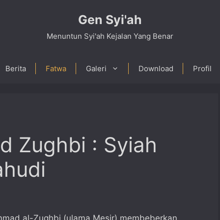
Gen Syi'ah
Menuntun Syi'ah Kejalan Yang Benar
Berita
Fatwa
Galeri
Download
Profil
 Zughbi : Syiah
ahudi
mmad al-Zughbi (ulama Mesir) membeberkan