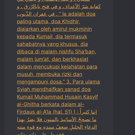
كفاية شرّ الأعداء ، و في فتح بابالرّزق ، و
في غفران الذّنوب . “ Ia adalah doa
paling utama, doa Khidhir,
diajarkan oleh amirul mukminin
kepada Kumail, dia termasuk
sahabatnya yang khusus, dia
dibaca di malam nishfu Sha’ban,
malam jum’at, dan berkhasiat
dalam mencukupi kejahatan para
musuh, membuka rizki dan
mengampuni dosa.” 3. Para ulama
Syiah mendhaifkan sanad doa
Kumail Muhammad Husain Kasyif
al-Ghitha berkata dalam al-
Firdaus al-A’la (hal. 51) ) : إننا كثيراً
ما نصححُ الأسانيدَ بالمتون فلا يضرُ بهذا
الدعاءِ الجليلِ ضعفُ سندهِ مع قوةِ متنهِ
فقد دل على ذاته بذاتهِ .