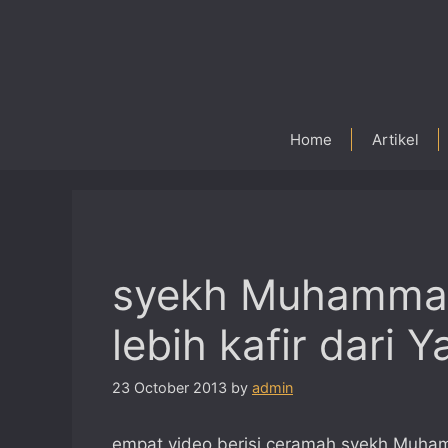
Skip
to
content
Home
Artikel
syekh Muhammad
lebih kafir dari Y
23 October 2013
by
admin
empat video berisi ceramah syekh Muha