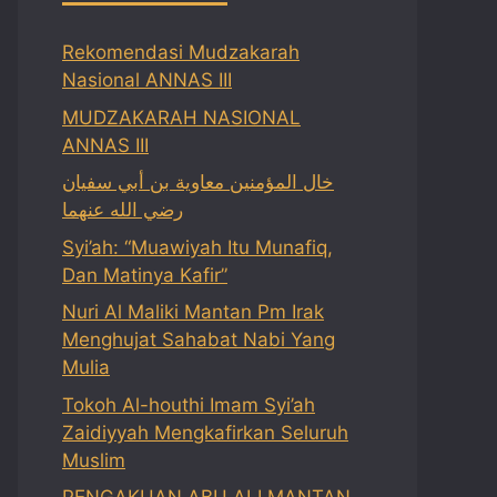
Rekomendasi Mudzakarah
Nasional ANNAS III
MUDZAKARAH NASIONAL
ANNAS III
خال المؤمنين معاوية بن أبي سفيان
رضي الله عنهما
Syi’ah: “Muawiyah Itu Munafiq,
Dan Matinya Kafir”
Nuri Al Maliki Mantan Pm Irak
Menghujat Sahabat Nabi Yang
Mulia
Tokoh Al-houthi Imam Syi’ah
Zaidiyyah Mengkafirkan Seluruh
Muslim