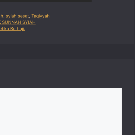
ah
,
syiah sesat
,
Taqiyyah
K SUNNAH SYIAH
tika Berhaji.