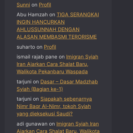
Sunni
on
Profil
Abu Hamzah
on
TIGA SERANGKAI
INGIN HANCURKAN
AHLUSSUNNAH DENGAN
ALASAN MEMBASMI TERORISME
suharto
on
Profil
ismail rajab pane
on
Imigran Syiah
Iran Ajarkan Cara Shalat Baru,
Walikota Pekanbaru Waspada
tarjuni
on
Dasar – Dasar Madzhab
Syiah (Bagian ke-1)
tarjuni
on
Siapakah sebenarnya
Nimr Baqr Al-Nimr, tokoh Syiah
yang dieksekusi Saudi?
adi gunawan
on
Imigran Syiah Iran
Ajarkan Cara Shalat Baru, Walikota