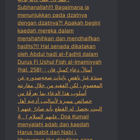
Subhanallah!!! Bagaimana ia
menunjukkan pada dzatnya
dengan dzatnya?! Apakah begini
kaedah mereka dalam
menshahihkan dan mendhaifkan
hadits?!! Hal senada dikatakan
oleh Abdul hadi al-Fadhli dalam
Durus Fi Ushul Fiqh al-Imamiyyah
(hal. 258): : أمثالُ دعاءِ كميلِ فإن
سندَهَ غيرُ ناهضٍ بإثبات صحةِصدورهِ عن
المعصومِ ، لكن الفقيه من خلالِ مقارنته
أسلوب هذا الدعاء بما يعرفُهُ من
خصائص مميزة لأساليب أدعية أهل
البيت يحصل له القطع بأنه صادرٌ عنهم (
عليهم السلام ) . 4. Doa Kumail
menyalahi adab dan kaedah
Harus tsabit dari Nabi i,