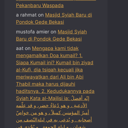
Pekanbaru Waspada
a rahmat
on
Masjid Syiah Baru di
Pondok Gede Bekasi
mustofa amier
on
Masjid Syiah
Baru di Pondok Gede Bekasi
aat
on
Mengapa kami tidak
mengamalkan Doa kumail? 1.
Siapa Kumail ini? Kumail bin ziyad
al-Kufi, dia tsiqah kecuali jika
meriwayatkan dari Ali bin Abi
Thabil maka harus dijauhi
haditsnya. 2. Kedudukannya pada
Syiah Kata al-Majlisi ia: إنّه أفضلُ
الأدعيةِ ، و هو دُعاءُ خضر، و قد علّمه
أميرُ المؤمنين كميلاً ، و هو من خواصّ
أصحابه . و يُدعى به في ليلةالنّصف مِن
شعبان ، و ليلة الجمعة . و يُجْدي في