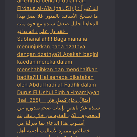
al-Ghitha berkata dalam al-
Firdaus al-A’la (hal. 51) ) : إننا كثيراً
ما نصححُ الأسانيدَ بالمتون فلا يضرُ بهذا
الدعاءِ الجليلِ ضعفُ سندهِ مع قوةِ متنهِ
فقد دل على ذاته بذاتهِ .
Subhanallah!!! Bagaimana ia
menunjukkan pada dzatnya
dengan dzatnya?! Apakah begini
kaedah mereka dalam
menshahihkan dan mendhaifkan
hadits?!! Hal senada dikatakan
oleh Abdul hadi al-Fadhli dalam
Durus Fi Ushul Fiqh al-Imamiyyah
(hal. 258): : أمثالُ دعاءِ كميلِ فإن
سندَهَ غيرُ ناهضٍ بإثبات صحةِصدورهِ عن
المعصومِ ، لكن الفقيه من خلالِ مقارنته
أسلوب هذا الدعاء بما يعرفُهُ من
خصائص مميزة لأساليب أدعية أهل