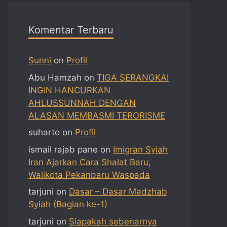
Komentar Terbaru
Sunni
on
Profil
Abu Hamzah
on
TIGA SERANGKAI
INGIN HANCURKAN
AHLUSSUNNAH DENGAN
ALASAN MEMBASMI TERORISME
suharto
on
Profil
ismail rajab pane
on
Imigran Syiah
Iran Ajarkan Cara Shalat Baru,
Walikota Pekanbaru Waspada
tarjuni
on
Dasar – Dasar Madzhab
Syiah (Bagian ke-1)
tarjuni
on
Siapakah sebenarnya