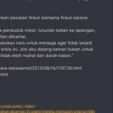
an pasukan firaun bersama firaun karena
penduduk mesir: turunlah kalian ke lapangan,
ian dibantai,
akukan cara untuk menjaga agar tidak terjadi
risis ini…kini aku datang kemari bukan untuk
idak lebih mahal dari darah kalian.”
zara-eatasamat/2013/08/14/178738.html
html
 mata dunia ( video)
galkan lapangan ini selagi mereka memusuhi agama Allah