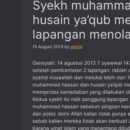
Syekh muhammad
husain ya’qub m
lapangan menol
15 August 2013
by
admin
Gensyiah: 14 agustus 2013 7 syawwal 14
setelah pembantaian 2 lapangan: rabia
syahid insyaallah dan melukai lebih dari 
muhammad hassan dan husain ya’qub me
memprotes keniadaban yang dilakukan ol
Kedua syekh itu naik panggung lapangan
muhammad hassan sebelum pingsan karena 
dan polisi: demi Allah kalian tidak punya
sebab kalian mereka tidak akan berbuat 
Karena umat islam yang menentang dib