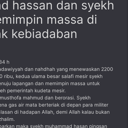
 hassan dan syekh
emimpin massa di
ak kebiadaban
34 h
h adawiyyah dan nahdhah yang menewaskan 2200
10 ribu, kedua ulama besar salafi mesir syekh
nuju lapangan dan memimpin massa untuk
eh pemerintah kudeta mesir.
 musthofa mahmud dan berorasi. Syekh
gas air mata berteriak di depan para militer
 alasan di hadapan Allah, demi Allah kalau bukan
zhalim.
ubarkan maka syekh muhammad hasan pingsan