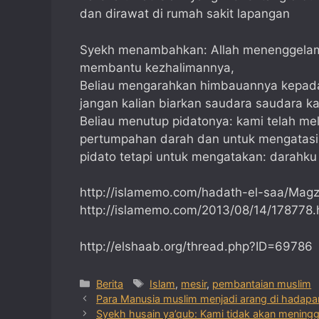
dan dirawat di rumah sakit lapangan
Syekh menambahkan: Allah menenggelamk
membantu kezhalimannya,
Beliau mengarahkan himbauannya kepada 
jangan kalian biarkan saudara saudara kal
Beliau menutup pidatonya: kami telah mel
pertumpahan darah dan untuk mengatasi k
pidato tetapi untuk mengatakan: darahku t
http://islamemo.com/hadath-el-saa/Mag
http://islamemo.com/2013/08/14/178778.
http://elshaab.org/thread.php?ID=69786
Categories
Tags
Berita
Islam
,
mesir
,
pembantaian muslim
Para Manusia muslim menjadi arang di hadapan
Syekh husain ya’qub: Kami tidak akan mening