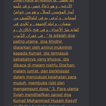
الأدعيةِ ، و هو دُعاءُ خضر، و قد علّمه
أميرُ المؤمنين كميلاً ، و هو من خواصّ
أصحابه . و يُدعى به في ليلةالنّصف مِن
شعبان ، و ليلة الجمعة . و يُجْدي في
كفاية شرّ الأعداء ، و في فتح بابالرّزق ، و
في غفران الذّنوب . “ Ia adalah doa
paling utama, doa Khidhir,
diajarkan oleh amirul mukminin
kepada Kumail, dia termasuk
sahabatnya yang khusus, dia
dibaca di malam nishfu Sha’ban,
malam jum’at, dan berkhasiat
dalam mencukupi kejahatan para
musuh, membuka rizki dan
mengampuni dosa.” 3. Para ulama
Syiah mendhaifkan sanad doa
Kumail Muhammad Husain Kasyif