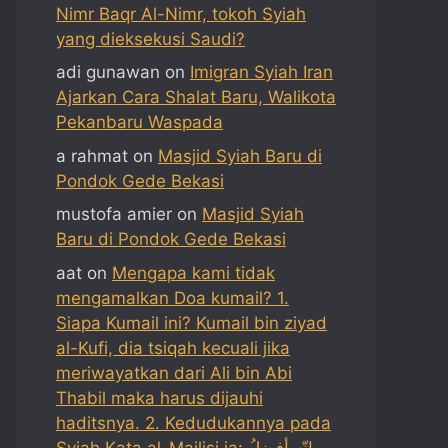
Nimr Baqr Al-Nimr, tokoh Syiah
yang dieksekusi Saudi?
adi gunawan
on
Imigran Syiah Iran
Ajarkan Cara Shalat Baru, Walikota
Pekanbaru Waspada
a rahmat
on
Masjid Syiah Baru di
Pondok Gede Bekasi
mustofa amier
on
Masjid Syiah
Baru di Pondok Gede Bekasi
aat
on
Mengapa kami tidak
mengamalkan Doa kumail? 1.
Siapa Kumail ini? Kumail bin ziyad
al-Kufi, dia tsiqah kecuali jika
meriwayatkan dari Ali bin Abi
Thabil maka harus dijauhi
haditsnya. 2. Kedudukannya pada
Syiah Kata al-Majlisi ia: إنّه أفضلُ