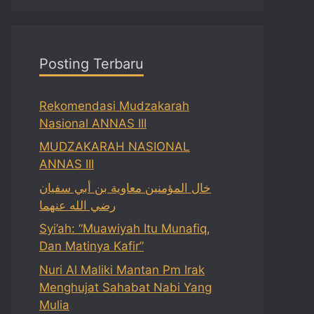
Posting Terbaru
Rekomendasi Mudzakarah
Nasional ANNAS III
MUDZAKARAH NASIONAL
ANNAS III
خال المؤمنين معاوية بن أبي سفيان
رضي الله عنهما
Syi’ah: “Muawiyah Itu Munafiq,
Dan Matinya Kafir”
Nuri Al Maliki Mantan Pm Irak
Menghujat Sahabat Nabi Yang
Mulia