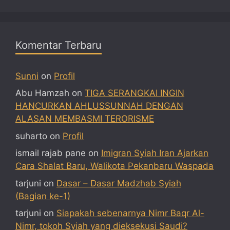
Komentar Terbaru
Sunni
on
Profil
Abu Hamzah
on
TIGA SERANGKAI INGIN
HANCURKAN AHLUSSUNNAH DENGAN
ALASAN MEMBASMI TERORISME
suharto
on
Profil
ismail rajab pane
on
Imigran Syiah Iran Ajarkan
Cara Shalat Baru, Walikota Pekanbaru Waspada
tarjuni
on
Dasar – Dasar Madzhab Syiah
(Bagian ke-1)
tarjuni
on
Siapakah sebenarnya Nimr Baqr Al-
Nimr, tokoh Syiah yang dieksekusi Saudi?