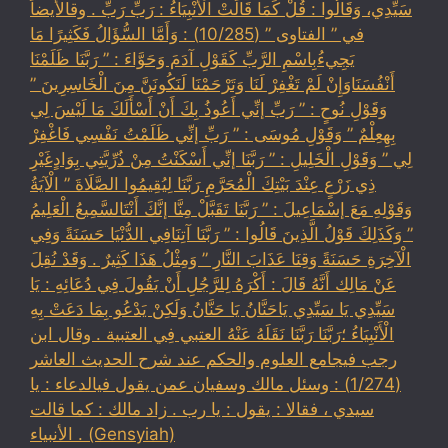
سَيِّدِي، وَقَالُوا : قُلْ كَمَا قَالَتْ الْأَنْبِيَاءُ : رَبِّ رَبِّ . وقالأيضاً
في ” الفتاوى ” (10/285) : وَأَمَّا السُّؤَالُ فَكَثِيرًا مَا
يَجِيءُبِاسْمِ الرَّبِّ كَقَوْلِ آدَمَ وَحَوَّاءَ : ” رَبَّنَا ظَلَمْنَا
أَنْفُسَنَاوَإِنْ لَمْ تَغْفِرْ لَنَا وَتَرْحَمْنَا لَنَكُونَنَّ مِنَ الْخَاسِرِينَ ”
وَقَوْلِ نُوحٍ : ” رَبِّ إنِّي أَعُوذُ بِكَ أَنْ أَسْأَلَكَ مَا لَيْسَ لِي
بِهِعِلْمٌ ” وَقَوْلِ مُوسَى : ” رَبِّ إنِّي ظَلَمْتُ نَفْسِي فَاغْفِرْ
لِي ” وَقَوْلِ الْخَلِيلِ : ” رَبَّنَا إنِّي أَسْكَنْتُ مِنْ ذُرِّيَّتِي بِوَادٍغَيْرِ
ذِي زَرْعٍ عِنْدَ بَيْتِكَ الْمُحَرَّمِ رَبَّنَا لِيُقِيمُوا الصَّلَاةَ ” الْآيَةُ
وَقَوْلِهِ مَعَ إسْمَاعِيلَ : ” رَبَّنَا تَقَبَّلْ مِنَّا إنَّكَ أَنْتَالسَّمِيعُ الْعَلِيمُ
” وَكَذَلِكَ قَوْلُ الَّذِينَ قَالُوا : ” رَبَّنَا آتِنَافِي الدُّنْيَا حَسَنَةً وَفِي
الْآخِرَةِ حَسَنَةً وَقِنَا عَذَابَ النَّارِ ” وَمِثْلُ هَذَا كَثِيرٌ . وَقَدْ نُقِلَ
عَنْ مَالِك أَنَّهُ قَالَ : أَكْرَهُ لِلرَّجُلِ أَنْ يَقُولَ فِي دُعَائِهِ : يَا
سَيِّدِي يَا سَيِّدِي يَاحَنَّانُ يَا حَنَّانُ وَلَكِنْ يَدْعُو بِمَا دَعَتْ بِهِ
الْأَنْبِيَاءُ ؛رَبَّنَا رَبَّنَا نَقَلَهُ عَنْهُ العتبي فِي العتبية . وقال ابن
رجب فيجامع العلوم والحكم عند شرح الحديث العاشر
(1/274) : وسئل مالك وسفيان عمن يقول فيالدعاء : يا
سيدي ، فقالا : يقول : يا رب . زاد مالك : كما قالت
الأنبياء . (Gensyiah)