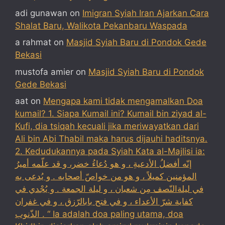
adi gunawan
on
Imigran Syiah Iran Ajarkan Cara
Shalat Baru, Walikota Pekanbaru Waspada
a rahmat
on
Masjid Syiah Baru di Pondok Gede
Bekasi
mustofa amier
on
Masjid Syiah Baru di Pondok
Gede Bekasi
aat
on
Mengapa kami tidak mengamalkan Doa
kumail? 1. Siapa Kumail ini? Kumail bin ziyad al-
Kufi, dia tsiqah kecuali jika meriwayatkan dari
Ali bin Abi Thabil maka harus dijauhi haditsnya.
2. Kedudukannya pada Syiah Kata al-Majlisi ia:
إنّه أفضلُ الأدعيةِ ، و هو دُعاءُ خضر، و قد علّمه أميرُ
المؤمنين كميلاً ، و هو من خواصّ أصحابه . و يُدعى به
في ليلةالنّصف مِن شعبان ، و ليلة الجمعة . و يُجْدي في
كفاية شرّ الأعداء ، و في فتح بابالرّزق ، و في غفران
الذّنوب . “ Ia adalah doa paling utama, doa