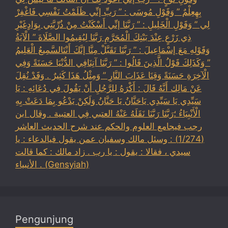
بِهِعِلْمٌ ” وَقَوْلِ مُوسَى : ” رَبِّ إنِّي ظَلَمْتُ نَفْسِي فَاغْفِرْ
لِي ” وَقَوْلِ الْخَلِيلِ : ” رَبَّنَا إنِّي أَسْكَنْتُ مِنْ ذُرِّيَّتِي بِوَادٍغَيْرِ
ذِي زَرْعٍ عِنْدَ بَيْتِكَ الْمُحَرَّمِ رَبَّنَا لِيُقِيمُوا الصَّلَاةَ ” الْآيَةُ
وَقَوْلِهِ مَعَ إسْمَاعِيلَ : ” رَبَّنَا تَقَبَّلْ مِنَّا إنَّكَ أَنْتَالسَّمِيعُ الْعَلِيمُ
” وَكَذَلِكَ قَوْلُ الَّذِينَ قَالُوا : ” رَبَّنَا آتِنَافِي الدُّنْيَا حَسَنَةً وَفِي
الْآخِرَةِ حَسَنَةً وَقِنَا عَذَابَ النَّارِ ” وَمِثْلُ هَذَا كَثِيرٌ . وَقَدْ نُقِلَ
عَنْ مَالِك أَنَّهُ قَالَ : أَكْرَهُ لِلرَّجُلِ أَنْ يَقُولَ فِي دُعَائِهِ : يَا
سَيِّدِي يَا سَيِّدِي يَاحَنَّانُ يَا حَنَّانُ وَلَكِنْ يَدْعُو بِمَا دَعَتْ بِهِ
الْأَنْبِيَاءُ ؛رَبَّنَا رَبَّنَا نَقَلَهُ عَنْهُ العتبي فِي العتبية . وقال ابن
رجب فيجامع العلوم والحكم عند شرح الحديث العاشر
(1/274) : وسئل مالك وسفيان عمن يقول فيالدعاء : يا
سيدي ، فقالا : يقول : يا رب . زاد مالك : كما قالت
الأنبياء . (Gensyiah)
Pengunjung