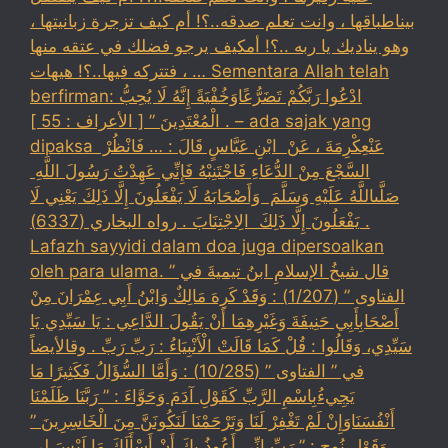
بيناطباقها ، وانت تعلم صدقه..؟! أم كيف تزجرة زبانيتها ،
وهو يناديك يا ربه ..؟! أمكيف يرجو فضلك في عتقه منها
، فتتركه فيها..؟! هيهات … Sementara Allah telah
berfirman: ادْعُوا رَبَّكُمْ تَضَرُّعًاوَخُفْيَةً إِنَّهُ لَا يُحِبُّ
الْمُعْتَدِينَ ” [ الأعراف : 55 ] . – ada sajak yang
dipaksa ‏عَنْ‏‏عِكْرِمَةَ ‏، ‏عَنْ ‏ ‏ابْنِ عَبَّاسٍ ‏‏قَالَ : … فَانْظُرْ ‏‏
السَّجْعَ ‏‏مِنْ الدُّعَاءِ فَاجْتَنِبْهُ فَإِنِّي عَهِدْتُ رَسُولَ اللَّهِ ‏
‏صَلَّىاللَّهُ عَلَيْهِ وَسَلَّمَ ‏ ‏وَأَصْحَابَهُ لَا يَفْعَلُونَ إِلَّا ذَلِكَ ‏‏يَعْنِي لَا
يَفْعَلُونَ إِلَّا ذَلِكَ ‏ ‏الِاجْتِنَابَ . رواه البخاري (6337) .
Lafazh sayyidi dalam doa juga dipersoalkan
oleh para ulama. قال شيخُ الإسلامِ ابنُ تيميةَ في ”
الفتاوى ” (1/207) : وَقَدْ كَرِهَ مَالِكٌ وَابْنُ أَبِي عِمْرَانَ مِنْ
أَصْحَابِأَبِي حَنِيفَةَ وَغَيْرِهِمَا أَنْ يَقُولَ الدَّاعِي : يَا سَيِّدِي يَا
سَيِّدِي، وَقَالُوا : قُلْ كَمَا قَالَتْ الْأَنْبِيَاءُ : رَبِّ رَبِّ . وقالأيضاً
في ” الفتاوى ” (10/285) : وَأَمَّا السُّؤَالُ فَكَثِيرًا مَا
يَجِيءُبِاسْمِ الرَّبِّ كَقَوْلِ آدَمَ وَحَوَّاءَ : ” رَبَّنَا ظَلَمْنَا
أَنْفُسَنَاوَإِنْ لَمْ تَغْفِرْ لَنَا وَتَرْحَمْنَا لَنَكُونَنَّ مِنَ الْخَاسِرِينَ ”
وَقَوْلِ نُوحٍ : ” رَبِّ إنِّي أَعُوذُ بِكَ أَنْ أَسْأَلَكَ مَا لَيْسَ لِي