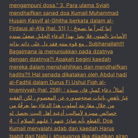
mengampuni dosa.” 3. Para ulama Syiah
mendhaifkan sanad doa Kumail Muhammad
Husain Kasyif al-Ghitha berkata dalam al-
Firdaus al-A’la (hal. 51) ) : إننا كثيراً ما نصححُ
الأسانيدَ بالمتون فلا يضرُ بهذا الدعاءِ الجليلِ ضعفُ سندهِ
مع قوةِ متنهِ فقد دل على ذاته بذاتهِ . Subhanallah!!!
Bagaimana ia menunjukkan pada dzatnya
dengan dzatnya?! Apakah begini kaedah
mereka dalam menshahihkan dan mendhaifkan
hadits?!! Hal senada dikatakan oleh Abdul hadi
al-Fadhli dalam Durus Fi Ushul Fiqh al-
Imamiyyah (hal. 258): : أمثالُ دعاءِ كميلِ فإن سندَهَ
غيرُ ناهضٍ بإثبات صحةِصدورهِ عن المعصومِ ، لكن الفقيه
من خلالِ مقارنته أسلوب هذا الدعاء بما يعرفُهُ من
خصائص مميزة لأساليب أدعية أهل البيت يحصل له
القطع بأنه صادرٌ عنهم ( عليهم السلام ) . 4. Doa
Kumail menyalahi adab dan kaedah Harus
tsabit dari Nabi i, khususnya jika dijadikan ajran