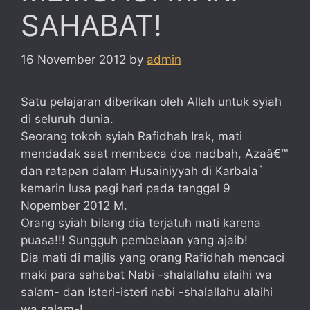
SAHABAT!
16 November 2012
by
admin
Satu pelajaran diberikan oleh Allah untuk syiah
di seluruh dunia.
Seorang tokoh syiah Rafidhah Irak, mati
mendadak saat membaca doa nadbah, Azaâ€™
dan ratapan dalam Husainiyyah di Karbala`
kemarin lusa pagi hari pada tanggal 9
Nopember 2012 M.
Orang syiah bilang dia terjatuh mati karena
puasa!!! Sungguh pembelaan yang ajaib!
Dia mati di majlis yang orang Rafidhah mencaci
maki para sahabat Nabi -shalallahu alaihi wa
salam- dan Isteri-isteri nabi -shalallahu alaihi
wa salam-!