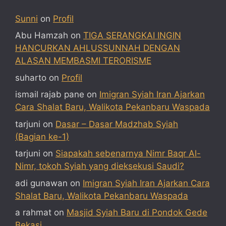
Sunni
on
Profil
Abu Hamzah
on
TIGA SERANGKAI INGIN
HANCURKAN AHLUSSUNNAH DENGAN
ALASAN MEMBASMI TERORISME
suharto
on
Profil
ismail rajab pane
on
Imigran Syiah Iran Ajarkan
Cara Shalat Baru, Walikota Pekanbaru Waspada
tarjuni
on
Dasar – Dasar Madzhab Syiah
(Bagian ke-1)
tarjuni
on
Siapakah sebenarnya Nimr Baqr Al-
Nimr, tokoh Syiah yang dieksekusi Saudi?
adi gunawan
on
Imigran Syiah Iran Ajarkan Cara
Shalat Baru, Walikota Pekanbaru Waspada
a rahmat
on
Masjid Syiah Baru di Pondok Gede
Bekasi