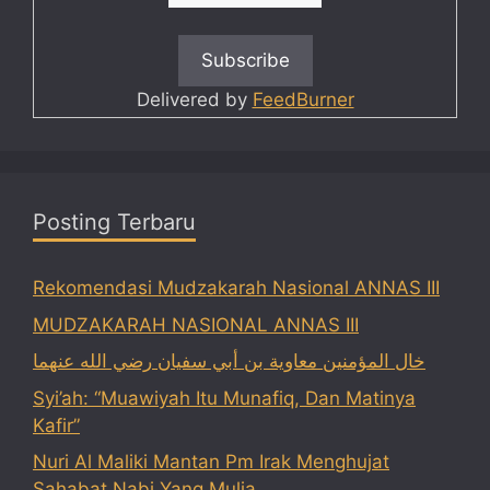
Delivered by
FeedBurner
Posting Terbaru
Rekomendasi Mudzakarah Nasional ANNAS III
MUDZAKARAH NASIONAL ANNAS III
خال المؤمنين معاوية بن أبي سفيان رضي الله عنهما
Syi’ah: “Muawiyah Itu Munafiq, Dan Matinya
Kafir”
Nuri Al Maliki Mantan Pm Irak Menghujat
Sahabat Nabi Yang Mulia