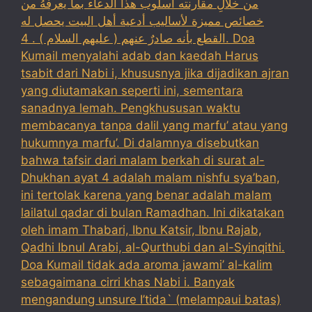
من خلالِ مقارنته أسلوب هذا الدعاء بما يعرفُهُ من
خصائص مميزة لأساليب أدعية أهل البيت يحصل له
القطع بأنه صادرٌ عنهم ( عليهم السلام ) . 4. Doa
Kumail menyalahi adab dan kaedah Harus
tsabit dari Nabi i, khususnya jika dijadikan ajran
yang diutamakan seperti ini, sementara
sanadnya lemah. Pengkhususan waktu
membacanya tanpa dalil yang marfu’ atau yang
hukumnya marfu’. Di dalamnya disebutkan
bahwa tafsir dari malam berkah di surat al-
Dhukhan ayat 4 adalah malam nishfu sya’ban,
ini tertolak karena yang benar adalah malam
lailatul qadar di bulan Ramadhan. Ini dikatakan
oleh imam Thabari, Ibnu Katsir, Ibnu Rajab,
Qadhi Ibnul Arabi, al-Qurthubi dan al-Syinqithi.
Doa Kumail tidak ada aroma jawami’ al-kalim
sebagaimana cirri khas Nabi i. Banyak
mengandung unsure I’tida` (melampaui batas)