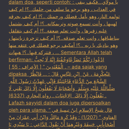
dalam doa, seperti contoh: : يا مولاي…فكيف يبقى
في العذاب ، وهو يرجو ما سلف من حلمك..؟! ام كيف
تولمه النار، وهو يأمل فضلك ورحمتك ..؟! ام كيف يحرقه
لهيبها ، وأنت تسمع صوته وترىمكانه..؟! أم كيف بشتمل
عليه زفيرها ، وأنت تعلم ضعفة..؟! أم كيف يتقلقل
بيناطباقها ، وانت تعلم صدقه..؟! أم كيف تزجرة زبانيتها ،
وهو يناديك يا ربه ..؟! أمكيف يرجو فضلك في عتقه منها
، فتتركه فيها..؟! هيهات … Sementara Allah telah
berfirman: ادْعُوا رَبَّكُمْ تَضَرُّعًاوَخُفْيَةً إِنَّهُ لَا يُحِبُّ
الْمُعْتَدِينَ ” [ الأعراف : 55 ] . – ada sajak yang
dipaksa ‏عَنْ‏‏عِكْرِمَةَ ‏، ‏عَنْ ‏ ‏ابْنِ عَبَّاسٍ ‏‏قَالَ : … فَانْظُرْ ‏‏
السَّجْعَ ‏‏مِنْ الدُّعَاءِ فَاجْتَنِبْهُ فَإِنِّي عَهِدْتُ رَسُولَ اللَّهِ ‏
‏صَلَّىاللَّهُ عَلَيْهِ وَسَلَّمَ ‏ ‏وَأَصْحَابَهُ لَا يَفْعَلُونَ إِلَّا ذَلِكَ ‏‏يَعْنِي لَا
يَفْعَلُونَ إِلَّا ذَلِكَ ‏ ‏الِاجْتِنَابَ . رواه البخاري (6337) .
Lafazh sayyidi dalam doa juga dipersoalkan
oleh para ulama. قال شيخُ الإسلامِ ابنُ تيميةَ في ”
الفتاوى ” (1/207) : وَقَدْ كَرِهَ مَالِكٌ وَابْنُ أَبِي عِمْرَانَ مِنْ
أَصْحَابِأَبِي حَنِيفَةَ وَغَيْرِهِمَا أَنْ يَقُولَ الدَّاعِي : يَا سَيِّدِي يَا