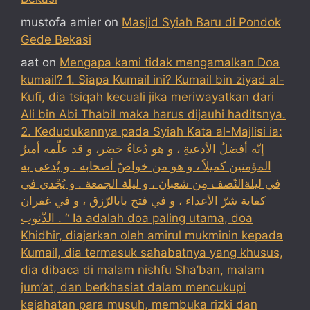
mustofa amier
on
Masjid Syiah Baru di Pondok
Gede Bekasi
aat
on
Mengapa kami tidak mengamalkan Doa
kumail? 1. Siapa Kumail ini? Kumail bin ziyad al-
Kufi, dia tsiqah kecuali jika meriwayatkan dari
Ali bin Abi Thabil maka harus dijauhi haditsnya.
2. Kedudukannya pada Syiah Kata al-Majlisi ia:
إنّه أفضلُ الأدعيةِ ، و هو دُعاءُ خضر، و قد علّمه أميرُ
المؤمنين كميلاً ، و هو من خواصّ أصحابه . و يُدعى به
في ليلةالنّصف مِن شعبان ، و ليلة الجمعة . و يُجْدي في
كفاية شرّ الأعداء ، و في فتح بابالرّزق ، و في غفران
الذّنوب . “ Ia adalah doa paling utama, doa
Khidhir, diajarkan oleh amirul mukminin kepada
Kumail, dia termasuk sahabatnya yang khusus,
dia dibaca di malam nishfu Sha’ban, malam
jum’at, dan berkhasiat dalam mencukupi
kejahatan para musuh, membuka rizki dan