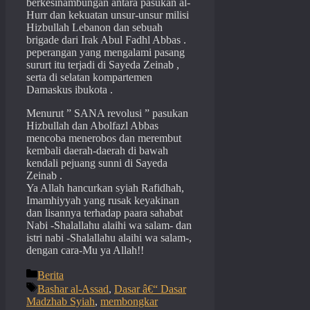
berkesinambungan antara pasukan al-
Hurr dan kekuatan unsur-unsur milisi
Hizbullah Lebanon dan sebuah
brigade dari Irak Abul Fadhl Abbas .
peperangan yang mengalami pasang
sururt itu terjadi di Sayeda Zeinab ,
serta di selatan kompartemen
Damaskus ibukota .
Menurut ” SANA revolusi ” pasukan
Hizbullah dan Abolfazl Abbas
mencoba menerobos dan merembut
kembali daerah-daerah di bawah
kendali pejuang sunni di Sayeda
Zeinab .
Ya Allah hancurkan syiah Rafidhah,
Imamhiyyah yang rusak keyakinan
dan lisannya terhadap paara sahabat
Nabi -Shalallahu alaihi wa salam- dan
istri nabi -Shalallahu alaihi wa salam-,
dengan cara-Mu ya Allah!!
Categories
Berita
Tags
Bashar al-Assad
,
Dasar â€“ Dasar
Madzhab Syiah
,
membongkar