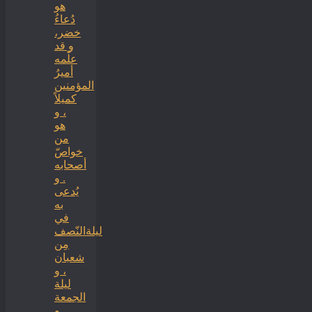
هو
دُعاءُ
خضر،
و قد
علّمه
أميرُ
المؤمنين
كميلاً
، و
هو
من
خواصّ
أصحابه
. و
يُدعى
به
في
ليلةالنّصف
مِن
شعبان
، و
ليلة
الجمعة
. و