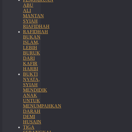
ABU
ALI
MANTAN
SYIAH
RIAFIDHAH
RAFIDHAH
BUKAN
ISLAM,
LEBIH
BURUK
DARI
KAFIR
HARBI
BUKTI
NYATA,
SYIAH
MENDIDIK
ANAK
UNTUK
MENUMPAHKAN
DARAH
DEMI
HUSAIN
TIGA