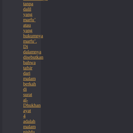
tanpa
dalil
yang
marfu’
atau
yang
hukumnya
marfu’.
Di
dalamnya
disebutkan
bahwa
tafsir
dari
malam
berkah
di
surat
al-
Dhukhan
ayat
4
adalah
malam
nishfu