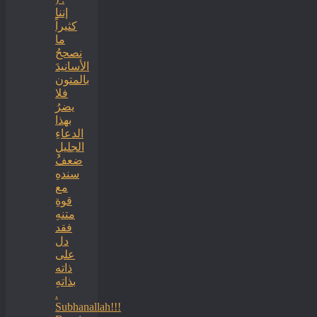
إننا
كثيراً
ما
نصححُ
الأسانيدَ
بالمتون
فلا
يضرُ
بهذا
الدعاءِ
الجليلِ
ضعفُ
سندهِ
مع
قوةِ
متنهِ
فقد
دل
على
ذاته
بذاتهِ
.
Subhanallah!!!