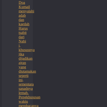
Doa
Kumail
menyalahi
adab
dan
kaedah
Harus
tsabit
dari
Nabi
i,
khususnya
jika
dijadikan
ajran
yang
diutamakan
seperti
ini,
sementara
sanadnya
lemah.
Pengkhususan
waktu
membacanya