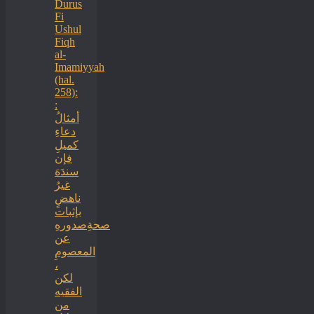
Durus
Fi
Ushul
Fiqh
al-
Imamiyyah
(hal.
258):
:
أمثالُ
دعاءِ
كميلِ
فإن
سندَهَ
غيرُ
ناهضٍ
بإثبات
صحةِصدورهِ
عن
المعصومِ
،
لكن
الفقيه
من