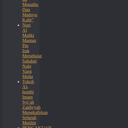
Munafiq,
Dan
Matinya
Kafir”
Nuri
Al
Maliki
Mantan
Pm
Irak
Menghujat
Sahabat
Nabi
Yang
Mulia
Tokoh
Al-
houthi
Imam
Syi’ah
Zaidiyyah
Mengkafirkan
Seluruh
Muslim
PENGAKUAN