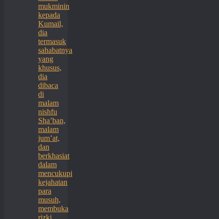
mukminin
kepada
Kumail,
dia
termasuk
sahabatnya
yang
khusus,
dia
dibaca
di
malam
nishfu
Sha’ban,
malam
jum’at,
dan
berkhasiat
dalam
mencukupi
kejahatan
para
musuh,
membuka
rizki