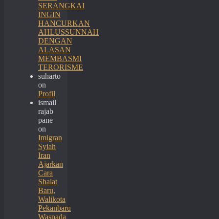
SERANGKAI
INGIN
HANCURKAN
AHLUSSUNNAH
DENGAN
ALASAN
MEMBASMI
TERORISME
suharto
on
Profil
ismail
rajab
pane
on
Imigran
Syiah
Iran
Ajarkan
Cara
Shalat
Baru,
Walikota
Pekanbaru
Waspada