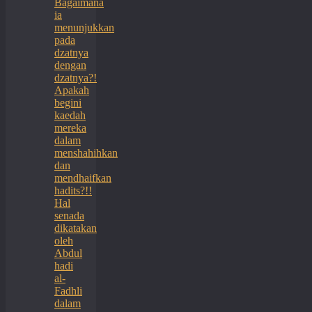
Bagaimana
ia
menunjukkan
pada
dzatnya
dengan
dzatnya?!
Apakah
begini
kaedah
mereka
dalam
menshahihkan
dan
mendhaifkan
hadits?!!
Hal
senada
dikatakan
oleh
Abdul
hadi
al-
Fadhli
dalam