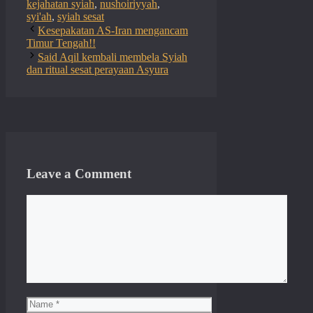
kejahatan syiah
,
nushoiriyyah
,
syi'ah
,
syiah sesat
Kesepakatan AS-Iran mengancam
Timur Tengah!!
Said Aqil kembali membela Syiah
dan ritual sesat perayaan Asyura
Leave a Comment
Comment
Name