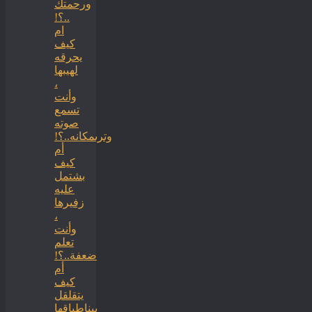
ورحمتك
..؟!
ام
كيف
يحرقه
لهيبها
،
وأنت
تسمع
صوته
وترىمكانه..؟!
أم
كيف
بشتمل
عليه
زفيرها
،
وأنت
تعلم
ضعفة..؟!
أم
كيف
يتقلقل
بيناطباقها