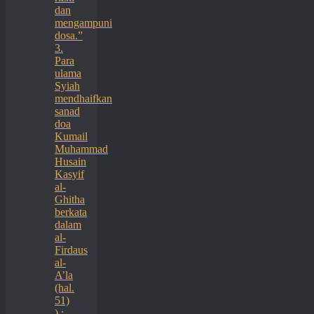
dan
mengampuni
dosa.”
3.
Para
ulama
Syiah
mendhaifkan
sanad
doa
Kumail
Muhammad
Husain
Kasyif
al-
Ghitha
berkata
dalam
al-
Firdaus
al-
A’la
(hal.
51)
) :