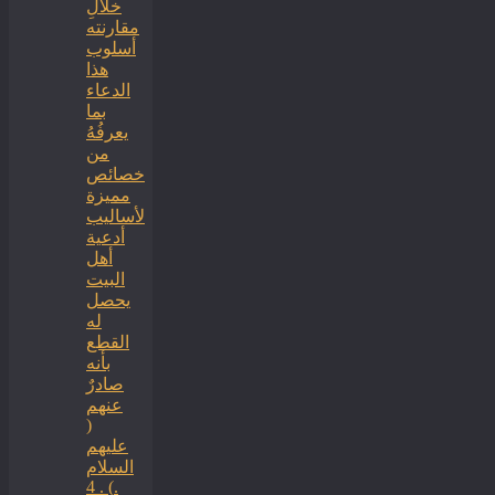
خلالِ
مقارنته
أسلوب
هذا
الدعاء
بما
يعرفُهُ
من
خصائص
مميزة
لأساليب
أدعية
أهل
البيت
يحصل
له
القطع
بأنه
صادرٌ
عنهم
(
عليهم
السلام
) . 4.