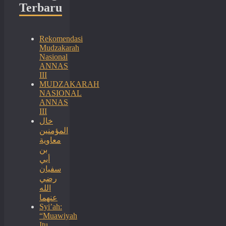
Terbaru
Rekomendasi
Mudzakarah
Nasional
ANNAS
III
MUDZAKARAH
NASIONAL
ANNAS
III
خال
المؤمنين
معاوية
بن
أبي
سفيان
رضي
الله
عنهما
Syi’ah:
“Muawiyah
Itu