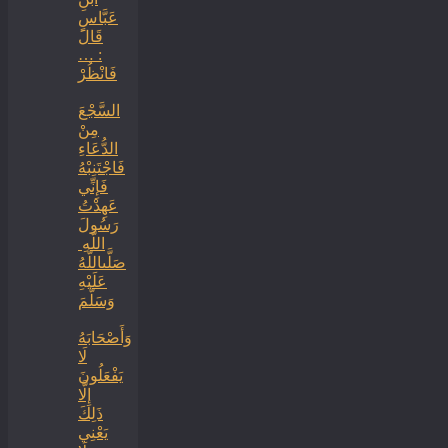
عَبَّاسٍ
‏‏قَالَ
: …
فَانْظُرْ
السَّجْعَ
‏‏مِنْ
الدُّعَاءِ
فَاجْتَنِبْهُ
فَإِنِّي
عَهِدْتُ
رَسُولَ
اللَّهِ ‏
‏صَلَّىاللَّهُ
عَلَيْهِ
وَسَلَّمَ
‏وَأَصْحَابَهُ
لَا
يَفْعَلُونَ
إِلَّا
ذَلِكَ
‏‏يَعْنِي