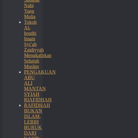
Nabi
Yang
Mulia
Tokoh
Al-
houthi
Imam
Syi’ah
Zaidiyyah
Mengkafirkan
Seluruh
Muslim
PENGAKUAN
ABU
ALI
MANTAN
SYIAH
RIAFIDHAH
RAFIDHAH
BUKAN
ISLAM,
LEBIH
BURUK
DARI