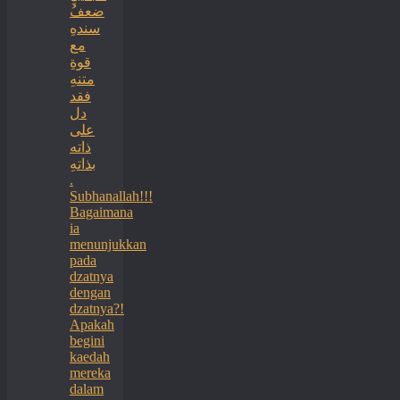
ضعفُ
سندهِ
مع
قوةِ
متنهِ
فقد
دل
على
ذاته
بذاتهِ
.
Subhanallah!!!
Bagaimana
ia
menunjukkan
pada
dzatnya
dengan
dzatnya?!
Apakah
begini
kaedah
mereka
dalam