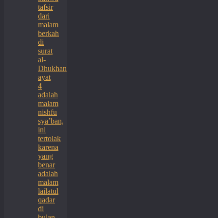
tafsir
dari
malam
berkah
di
surat
al-
Dhukhan
ayat
4
adalah
malam
nishfu
sya’ban,
ini
tertolak
karena
yang
benar
adalah
malam
lailatul
qadar
di
bulan