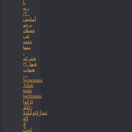
يا
ربه
..؟!
أمكيف
يرجو
فضلك
في
عتقه
منها
،
فتتركه
فيها..؟!
هيهات
…
Sementara
Allah
telah
berfirman:
ادْعُوا
رَبَّكُمْ
تَضَرُّعًاوَخُفْيَةً
إِنَّهُ
لَا
يُحِبُّ