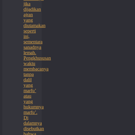
jika
dijadikan
ajran
yang
diutamakan
seperti
ini,
sementara
sanadnya
lemah.
Pengkhususan
waktu
membacanya
tanpa
dalil
yang
marfu’
atau
yang
hukumnya
marfu’.
Di
dalamnya
disebutkan
bahwa