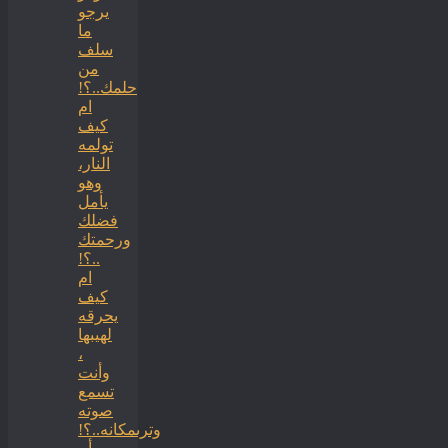
يرجو
ما
سلف
من
حلمك..؟!
ام
كيف
تولمه
النار،
وهو
يأمل
فضلك
ورحمتك
..؟!
ام
كيف
يحرقه
لهيبها
،
وأنت
تسمع
صوته
وترىمكانه..؟!