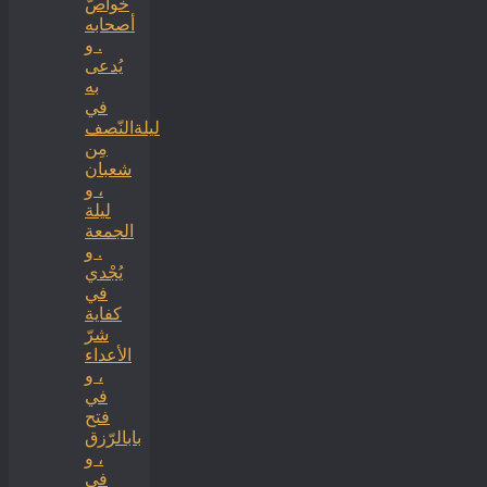
خواصّ
أصحابه
. و
يُدعى
به
في
ليلةالنّصف
مِن
شعبان
، و
ليلة
الجمعة
. و
يُجْدي
في
كفاية
شرّ
الأعداء
، و
في
فتح
بابالرّزق
، و
في