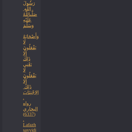
رَسُولَ
اللَّهِ ‏
‏صَلَّىاللَّهُ
عَلَيْهِ
وَسَلَّمَ
‏وَأَصْحَابَهُ
لَا
يَفْعَلُونَ
إِلَّا
ذَلِكَ
‏‏يَعْنِي
لَا
يَفْعَلُونَ
إِلَّا
ذَلِكَ ‏
‏الِاجْتِنَابَ
.
رواه
البخاري
(6337)
.
Lafazh
sayyidi