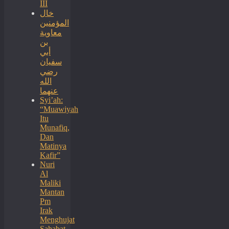
III
خال
المؤمنين
معاوية
بن
أبي
سفيان
رضي
الله
عنهما
Syi’ah:
“Muawiyah
Itu
Munafiq,
Dan
Matinya
Kafir”
Nuri
Al
Maliki
Mantan
Pm
Irak
Menghujat
Sahabat