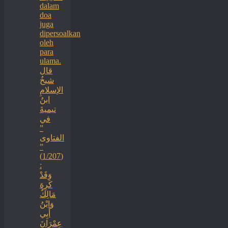
dalam
doa
juga
dipersoalkan
oleh
para
ulama.
قال
شيخُ
الإسلامِ
ابنُ
تيميةَ
في
”
الفتاوى
”
(1/207)
:
وَقَدْ
كَرِهَ
مَالِكٌ
وَابْنُ
أَبِي
عِمْرَانَ