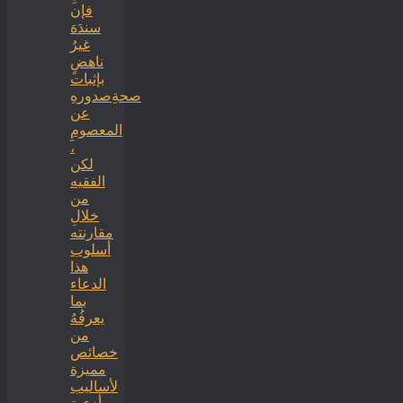
فإن
سندَهَ
غيرُ
ناهضٍ
بإثبات
صحةِصدورهِ
عن
المعصومِ
،
لكن
الفقيه
من
خلالِ
مقارنته
أسلوب
هذا
الدعاء
بما
يعرفُهُ
من
خصائص
مميزة
لأساليب