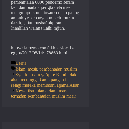
pembantaian 6000 pendemo sefara
keji dan biadab, pengkudeta mesir
mengumpulkan ratusan senjata paling
ampuh yg kebanyakan berlumuran
darah, yaitu mushaf alquran.
Innalillah wainna ilaihi rajiun.
http://islamemo.com/akhbar/locals-
egypt/2013/08/14/178868.html
Categories
Berita
Tags
Islam
,
mesir
,
pembantaian muslim
Syekh husain ya’qub: Kami tidak
akan meninggalkan lapangan ini
selagi mereka memusuhi agama Allah
Kewajiban ulama dan umara
terhadap pembantaian muslim mesir