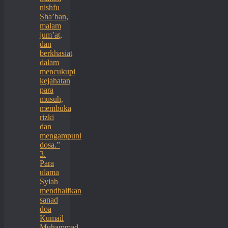
nishfu
Sha’ban,
malam
jum’at,
dan
berkhasiat
dalam
mencukupi
kejahatan
para
musuh,
membuka
rizki
dan
mengampuni
dosa.”
3.
Para
ulama
Syiah
mendhaifkan
sanad
doa
Kumail
Muhammad