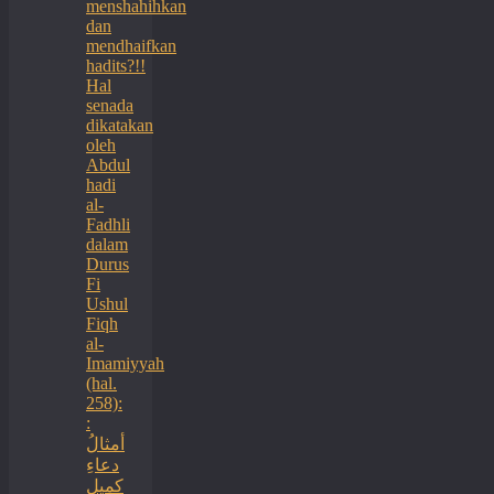
menshahihkan
dan
mendhaifkan
hadits?!!
Hal
senada
dikatakan
oleh
Abdul
hadi
al-
Fadhli
dalam
Durus
Fi
Ushul
Fiqh
al-
Imamiyyah
(hal.
258):
:
أمثالُ
دعاءِ
كميلِ