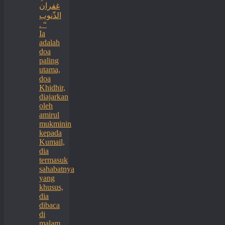
غفران
الذّنوب
. “
Ia
adalah
doa
paling
utama,
doa
Khidhir,
diajarkan
oleh
amirul
mukminin
kepada
Kumail,
dia
termasuk
sahabatnya
yang
khusus,
dia
dibaca
di
malam