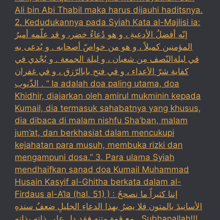
Ali bin Abi Thabil maka harus dijauhi haditsnya.
2. Kedudukannya pada Syiah Kata al-Majlisi ia:
إنّه أفضلُ الأدعيةِ ، و هو دُعاءُ خضر، و قد علّمه أميرُ
المؤمنين كميلاً ، و هو من خواصّ أصحابه . و يُدعى به
في ليلةالنّصف مِن شعبان ، و ليلة الجمعة . و يُجْدي في
كفاية شرّ الأعداء ، و في فتح بابالرّزق ، و في غفران
الذّنوب . “ Ia adalah doa paling utama, doa
Khidhir, diajarkan oleh amirul mukminin kepada
Kumail, dia termasuk sahabatnya yang khusus,
dia dibaca di malam nishfu Sha’ban, malam
jum’at, dan berkhasiat dalam mencukupi
kejahatan para musuh, membuka rizki dan
mengampuni dosa.” 3. Para ulama Syiah
mendhaifkan sanad doa Kumail Muhammad
Husain Kasyif al-Ghitha berkata dalam al-
Firdaus al-A’la (hal. 51) ) : إننا كثيراً ما نصححُ
الأسانيدَ بالمتون فلا يضرُ بهذا الدعاءِ الجليلِ ضعفُ سندهِ
مع قوةِ متنهِ فقد دل على ذاته بذاتهِ . Subhanallah!!!