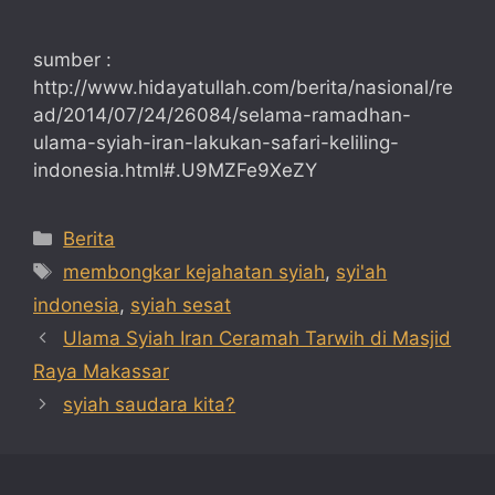
sumber :
http://www.hidayatullah.com/berita/nasional/re
ad/2014/07/24/26084/selama-ramadhan-
ulama-syiah-iran-lakukan-safari-keliling-
indonesia.html#.U9MZFe9XeZY
Categories
Berita
Tags
membongkar kejahatan syiah
,
syi'ah
indonesia
,
syiah sesat
Ulama Syiah Iran Ceramah Tarwih di Masjid
Raya Makassar
syiah saudara kita?