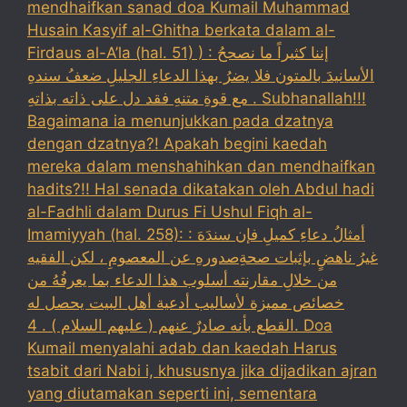
mendhaifkan sanad doa Kumail Muhammad
Husain Kasyif al-Ghitha berkata dalam al-
Firdaus al-A’la (hal. 51) ) : إننا كثيراً ما نصححُ
الأسانيدَ بالمتون فلا يضرُ بهذا الدعاءِ الجليلِ ضعفُ سندهِ
مع قوةِ متنهِ فقد دل على ذاته بذاتهِ . Subhanallah!!!
Bagaimana ia menunjukkan pada dzatnya
dengan dzatnya?! Apakah begini kaedah
mereka dalam menshahihkan dan mendhaifkan
hadits?!! Hal senada dikatakan oleh Abdul hadi
al-Fadhli dalam Durus Fi Ushul Fiqh al-
Imamiyyah (hal. 258): : أمثالُ دعاءِ كميلِ فإن سندَهَ
غيرُ ناهضٍ بإثبات صحةِصدورهِ عن المعصومِ ، لكن الفقيه
من خلالِ مقارنته أسلوب هذا الدعاء بما يعرفُهُ من
خصائص مميزة لأساليب أدعية أهل البيت يحصل له
القطع بأنه صادرٌ عنهم ( عليهم السلام ) . 4. Doa
Kumail menyalahi adab dan kaedah Harus
tsabit dari Nabi i, khususnya jika dijadikan ajran
yang diutamakan seperti ini, sementara