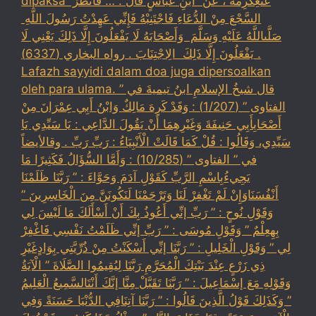
dipaksa ‏عَنْ‏‏عِكْرِمَةَ ‏، ‏عَنْ ‏ ‏ابْنِ عَبَّاسٍ ‏‏قَالَ : … فَانْظُرْ ‏‏
السَّجْعَ ‏‏مِنْ الدُّعَاءِ فَاجْتَنِبْهُ فَإِنِّي عَهِدْتُ رَسُولَ اللَّهِ ‏
‏صَلَّىاللَّهُ عَلَيْهِ وَسَلَّمَ ‏ ‏وَأَصْحَابَهُ لَا يَفْعَلُونَ إِلَّا ذَلِكَ ‏‏يَعْنِي لَا
يَفْعَلُونَ إِلَّا ذَلِكَ ‏ ‏الِاجْتِنَابَ . رواه البخاري (6337) .
Lafazh sayyidi dalam doa juga dipersoalkan
oleh para ulama. قال شيخُ الإسلامِ ابنُ تيميةَ في ”
الفتاوى ” (1/207) : وَقَدْ كَرِهَ مَالِكٌ وَابْنُ أَبِي عِمْرَانَ مِنْ
أَصْحَابِأَبِي حَنِيفَةَ وَغَيْرِهِمَا أَنْ يَقُولَ الدَّاعِي : يَا سَيِّدِي يَا
سَيِّدِي، وَقَالُوا : قُلْ كَمَا قَالَتْ الْأَنْبِيَاءُ : رَبِّ رَبِّ . وقالأيضاً
في ” الفتاوى ” (10/285) : وَأَمَّا السُّؤَالُ فَكَثِيرًا مَا
يَجِيءُبِاسْمِ الرَّبِّ كَقَوْلِ آدَمَ وَحَوَّاءَ : ” رَبَّنَا ظَلَمْنَا
أَنْفُسَنَاوَإِنْ لَمْ تَغْفِرْ لَنَا وَتَرْحَمْنَا لَنَكُونَنَّ مِنَ الْخَاسِرِينَ ”
وَقَوْلِ نُوحٍ : ” رَبِّ إنِّي أَعُوذُ بِكَ أَنْ أَسْأَلَكَ مَا لَيْسَ لِي
بِهِعِلْمٌ ” وَقَوْلِ مُوسَى : ” رَبِّ إنِّي ظَلَمْتُ نَفْسِي فَاغْفِرْ
لِي ” وَقَوْلِ الْخَلِيلِ : ” رَبَّنَا إنِّي أَسْكَنْتُ مِنْ ذُرِّيَّتِي بِوَادٍغَيْرِ
ذِي زَرْعٍ عِنْدَ بَيْتِكَ الْمُحَرَّمِ رَبَّنَا لِيُقِيمُوا الصَّلَاةَ ” الْآيَةُ
وَقَوْلِهِ مَعَ إسْمَاعِيلَ : ” رَبَّنَا تَقَبَّلْ مِنَّا إنَّكَ أَنْتَالسَّمِيعُ الْعَلِيمُ
” وَكَذَلِكَ قَوْلُ الَّذِينَ قَالُوا : ” رَبَّنَا آتِنَافِي الدُّنْيَا حَسَنَةً وَفِي