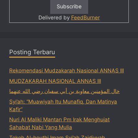
Delivered by
FeedBurner
Posting Terbaru
Rekomendasi Mudzakarah Nasional ANNAS III
MUDZAKARAH NASIONAL ANNAS III
خال المؤمنين معاوية بن أبي سفيان رضي الله عنهما
Syi’ah: “Muawiyah Itu Munafiq, Dan Matinya
Kafir”
Nuri Al Maliki Mantan Pm Irak Menghujat
Sahabat Nabi Yang Mulia
Tokoh Al-houthi Imam Syi’ah Zaidiyyah