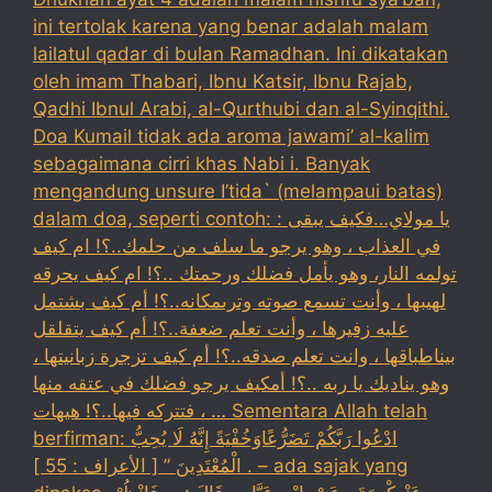
ini tertolak karena yang benar adalah malam
lailatul qadar di bulan Ramadhan. Ini dikatakan
oleh imam Thabari, Ibnu Katsir, Ibnu Rajab,
Qadhi Ibnul Arabi, al-Qurthubi dan al-Syinqithi.
Doa Kumail tidak ada aroma jawami’ al-kalim
sebagaimana cirri khas Nabi i. Banyak
mengandung unsure I’tida` (melampaui batas)
dalam doa, seperti contoh: : يا مولاي…فكيف يبقى
في العذاب ، وهو يرجو ما سلف من حلمك..؟! ام كيف
تولمه النار، وهو يأمل فضلك ورحمتك ..؟! ام كيف يحرقه
لهيبها ، وأنت تسمع صوته وترىمكانه..؟! أم كيف بشتمل
عليه زفيرها ، وأنت تعلم ضعفة..؟! أم كيف يتقلقل
بيناطباقها ، وانت تعلم صدقه..؟! أم كيف تزجرة زبانيتها ،
وهو يناديك يا ربه ..؟! أمكيف يرجو فضلك في عتقه منها
، فتتركه فيها..؟! هيهات … Sementara Allah telah
berfirman: ادْعُوا رَبَّكُمْ تَضَرُّعًاوَخُفْيَةً إِنَّهُ لَا يُحِبُّ
الْمُعْتَدِينَ ” [ الأعراف : 55 ] . – ada sajak yang