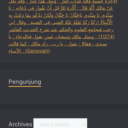
الْآخِرَةِ حَسَنَةً وَقِنَا عَذَابَ النَّارِ ” وَمِثْلُ هَذَا كَثِيرٌ . وَقَدْ نُقِلَ
عَنْ مَالِك أَنَّهُ قَالَ : أَكْرَهُ لِلرَّجُلِ أَنْ يَقُولَ فِي دُعَائِهِ : يَا
سَيِّدِي يَا سَيِّدِي يَاحَنَّانُ يَا حَنَّانُ وَلَكِنْ يَدْعُو بِمَا دَعَتْ بِهِ
الْأَنْبِيَاءُ ؛رَبَّنَا رَبَّنَا نَقَلَهُ عَنْهُ العتبي فِي العتبية . وقال ابن
رجب فيجامع العلوم والحكم عند شرح الحديث العاشر
(1/274) : وسئل مالك وسفيان عمن يقول فيالدعاء : يا
سيدي ، فقالا : يقول : يا رب . زاد مالك : كما قالت
الأنبياء . (Gensyiah)
Pengunjung
Archives
Archives