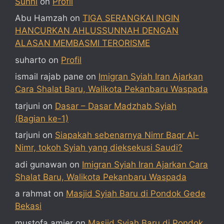
Sunni
on
Profil
Abu Hamzah
on
TIGA SERANGKAI INGIN
HANCURKAN AHLUSSUNNAH DENGAN
ALASAN MEMBASMI TERORISME
suharto
on
Profil
ismail rajab pane
on
Imigran Syiah Iran Ajarkan
Cara Shalat Baru, Walikota Pekanbaru Waspada
tarjuni
on
Dasar – Dasar Madzhab Syiah
(Bagian ke-1)
tarjuni
on
Siapakah sebenarnya Nimr Baqr Al-
Nimr, tokoh Syiah yang dieksekusi Saudi?
adi gunawan
on
Imigran Syiah Iran Ajarkan Cara
Shalat Baru, Walikota Pekanbaru Waspada
a rahmat
on
Masjid Syiah Baru di Pondok Gede
Bekasi
mustofa amier
on
Masjid Syiah Baru di Pondok