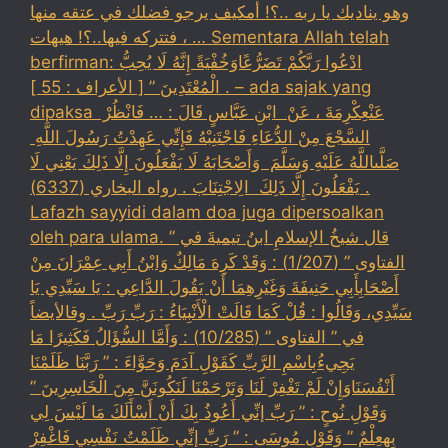
وهو يناديك يا ربه ..؟! أمكيف يرجو فضلك في عتقه منها
، فتتركه فيها..؟! هيهات … Sementara Allah telah
berfirman: ادْعُوا رَبَّكُمْ تَضَرُّعًاوَخُفْيَةً إِنَّهُ لَا يُحِبُّ
الْمُعْتَدِينَ ” [ الأعراف : 55 ] . – ada sajak yang
dipaksa ‏عَنْ‏‏عِكْرِمَةَ ‏، ‏عَنْ ‏ ‏ابْنِ عَبَّاسٍ ‏‏قَالَ : … فَانْظُرْ ‏‏
السَّجْعَ ‏‏مِنْ الدُّعَاءِ فَاجْتَنِبْهُ فَإِنِّي عَهِدْتُ رَسُولَ اللَّهِ ‏
‏صَلَّىاللَّهُ عَلَيْهِ وَسَلَّمَ ‏ ‏وَأَصْحَابَهُ لَا يَفْعَلُونَ إِلَّا ذَلِكَ ‏‏يَعْنِي لَا
يَفْعَلُونَ إِلَّا ذَلِكَ ‏ ‏الِاجْتِنَابَ . رواه البخاري (6337) .
Lafazh sayyidi dalam doa juga dipersoalkan
oleh para ulama. قال شيخُ الإسلامِ ابنُ تيميةَ في ”
الفتاوى ” (1/207) : وَقَدْ كَرِهَ مَالِكٌ وَابْنُ أَبِي عِمْرَانَ مِنْ
أَصْحَابِأَبِي حَنِيفَةَ وَغَيْرِهِمَا أَنْ يَقُولَ الدَّاعِي : يَا سَيِّدِي يَا
سَيِّدِي، وَقَالُوا : قُلْ كَمَا قَالَتْ الْأَنْبِيَاءُ : رَبِّ رَبِّ . وقالأيضاً
في ” الفتاوى ” (10/285) : وَأَمَّا السُّؤَالُ فَكَثِيرًا مَا
يَجِيءُبِاسْمِ الرَّبِّ كَقَوْلِ آدَمَ وَحَوَّاءَ : ” رَبَّنَا ظَلَمْنَا
أَنْفُسَنَاوَإِنْ لَمْ تَغْفِرْ لَنَا وَتَرْحَمْنَا لَنَكُونَنَّ مِنَ الْخَاسِرِينَ ”
وَقَوْلِ نُوحٍ : ” رَبِّ إنِّي أَعُوذُ بِكَ أَنْ أَسْأَلَكَ مَا لَيْسَ لِي
بِهِعِلْمٌ ” وَقَوْلِ مُوسَى : ” رَبِّ إنِّي ظَلَمْتُ نَفْسِي فَاغْفِرْ