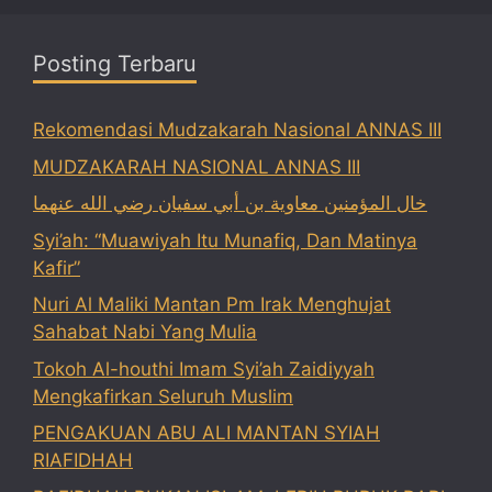
Posting Terbaru
Rekomendasi Mudzakarah Nasional ANNAS III
MUDZAKARAH NASIONAL ANNAS III
خال المؤمنين معاوية بن أبي سفيان رضي الله عنهما
Syi’ah: “Muawiyah Itu Munafiq, Dan Matinya
Kafir”
Nuri Al Maliki Mantan Pm Irak Menghujat
Sahabat Nabi Yang Mulia
Tokoh Al-houthi Imam Syi’ah Zaidiyyah
Mengkafirkan Seluruh Muslim
PENGAKUAN ABU ALI MANTAN SYIAH
RIAFIDHAH