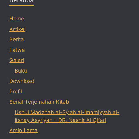
Beranda
Home
Artikel
Berita
Fatwa
Galeri
Buku
Download
Profil
Serial Terjemahan Kitab
Ushul Madzhab al-Syiah al-Imamiyyah al-
Itsnay Asyriyah – DR. Nashir Al Qifari
Arsip Lama