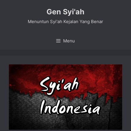
Skip
Gen Syi'ah
to
content
Menuntun Syi'ah Kejalan Yang Benar
Menu