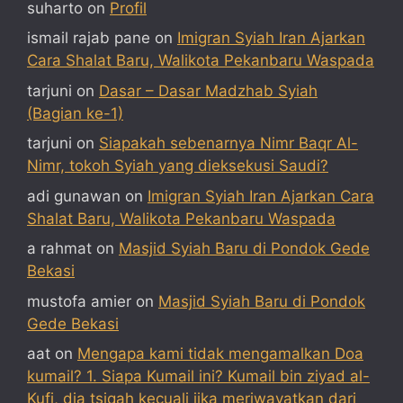
suharto
on
Profil
ismail rajab pane
on
Imigran Syiah Iran Ajarkan
Cara Shalat Baru, Walikota Pekanbaru Waspada
tarjuni
on
Dasar – Dasar Madzhab Syiah
(Bagian ke-1)
tarjuni
on
Siapakah sebenarnya Nimr Baqr Al-
Nimr, tokoh Syiah yang dieksekusi Saudi?
adi gunawan
on
Imigran Syiah Iran Ajarkan Cara
Shalat Baru, Walikota Pekanbaru Waspada
a rahmat
on
Masjid Syiah Baru di Pondok Gede
Bekasi
mustofa amier
on
Masjid Syiah Baru di Pondok
Gede Bekasi
aat
on
Mengapa kami tidak mengamalkan Doa
kumail? 1. Siapa Kumail ini? Kumail bin ziyad al-
Kufi, dia tsiqah kecuali jika meriwayatkan dari