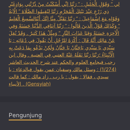
لِي ” وَقَوْلِ الْخَلِيلِ : ” رَبَّنَا إنِّي أَسْكَنْتُ مِنْ ذُرِّيَّتِي بِوَادٍغَيْرِ
ذِي زَرْعٍ عِنْدَ بَيْتِكَ الْمُحَرَّمِ رَبَّنَا لِيُقِيمُوا الصَّلَاةَ ” الْآيَةُ
وَقَوْلِهِ مَعَ إسْمَاعِيلَ : ” رَبَّنَا تَقَبَّلْ مِنَّا إنَّكَ أَنْتَالسَّمِيعُ الْعَلِيمُ
” وَكَذَلِكَ قَوْلُ الَّذِينَ قَالُوا : ” رَبَّنَا آتِنَافِي الدُّنْيَا حَسَنَةً وَفِي
الْآخِرَةِ حَسَنَةً وَقِنَا عَذَابَ النَّارِ ” وَمِثْلُ هَذَا كَثِيرٌ . وَقَدْ نُقِلَ
عَنْ مَالِك أَنَّهُ قَالَ : أَكْرَهُ لِلرَّجُلِ أَنْ يَقُولَ فِي دُعَائِهِ : يَا
سَيِّدِي يَا سَيِّدِي يَاحَنَّانُ يَا حَنَّانُ وَلَكِنْ يَدْعُو بِمَا دَعَتْ بِهِ
الْأَنْبِيَاءُ ؛رَبَّنَا رَبَّنَا نَقَلَهُ عَنْهُ العتبي فِي العتبية . وقال ابن
رجب فيجامع العلوم والحكم عند شرح الحديث العاشر
(1/274) : وسئل مالك وسفيان عمن يقول فيالدعاء : يا
سيدي ، فقالا : يقول : يا رب . زاد مالك : كما قالت
الأنبياء . (Gensyiah)
Pengunjung