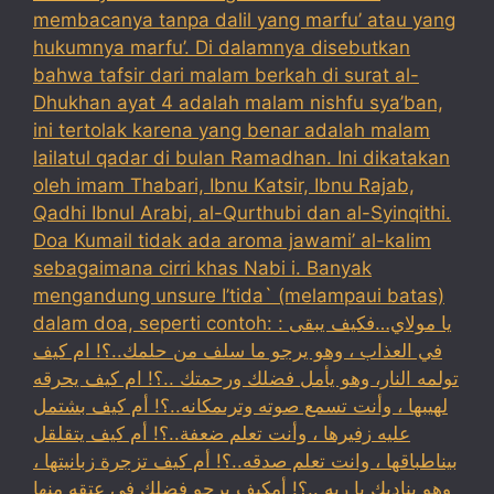
membacanya tanpa dalil yang marfu’ atau yang
hukumnya marfu’. Di dalamnya disebutkan
bahwa tafsir dari malam berkah di surat al-
Dhukhan ayat 4 adalah malam nishfu sya’ban,
ini tertolak karena yang benar adalah malam
lailatul qadar di bulan Ramadhan. Ini dikatakan
oleh imam Thabari, Ibnu Katsir, Ibnu Rajab,
Qadhi Ibnul Arabi, al-Qurthubi dan al-Syinqithi.
Doa Kumail tidak ada aroma jawami’ al-kalim
sebagaimana cirri khas Nabi i. Banyak
mengandung unsure I’tida` (melampaui batas)
dalam doa, seperti contoh: : يا مولاي…فكيف يبقى
في العذاب ، وهو يرجو ما سلف من حلمك..؟! ام كيف
تولمه النار، وهو يأمل فضلك ورحمتك ..؟! ام كيف يحرقه
لهيبها ، وأنت تسمع صوته وترىمكانه..؟! أم كيف بشتمل
عليه زفيرها ، وأنت تعلم ضعفة..؟! أم كيف يتقلقل
بيناطباقها ، وانت تعلم صدقه..؟! أم كيف تزجرة زبانيتها ،
وهو يناديك يا ربه ..؟! أمكيف يرجو فضلك في عتقه منها