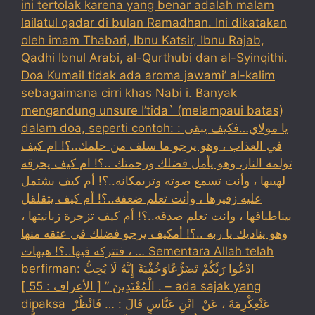
ini tertolak karena yang benar adalah malam
lailatul qadar di bulan Ramadhan. Ini dikatakan
oleh imam Thabari, Ibnu Katsir, Ibnu Rajab,
Qadhi Ibnul Arabi, al-Qurthubi dan al-Syinqithi.
Doa Kumail tidak ada aroma jawami’ al-kalim
sebagaimana cirri khas Nabi i. Banyak
mengandung unsure I’tida` (melampaui batas)
dalam doa, seperti contoh: : يا مولاي…فكيف يبقى
في العذاب ، وهو يرجو ما سلف من حلمك..؟! ام كيف
تولمه النار، وهو يأمل فضلك ورحمتك ..؟! ام كيف يحرقه
لهيبها ، وأنت تسمع صوته وترىمكانه..؟! أم كيف بشتمل
عليه زفيرها ، وأنت تعلم ضعفة..؟! أم كيف يتقلقل
بيناطباقها ، وانت تعلم صدقه..؟! أم كيف تزجرة زبانيتها ،
وهو يناديك يا ربه ..؟! أمكيف يرجو فضلك في عتقه منها
، فتتركه فيها..؟! هيهات … Sementara Allah telah
berfirman: ادْعُوا رَبَّكُمْ تَضَرُّعًاوَخُفْيَةً إِنَّهُ لَا يُحِبُّ
الْمُعْتَدِينَ ” [ الأعراف : 55 ] . – ada sajak yang
dipaksa ‏عَنْ‏‏عِكْرِمَةَ ‏، ‏عَنْ ‏ ‏ابْنِ عَبَّاسٍ ‏‏قَالَ : … فَانْظُرْ ‏‏