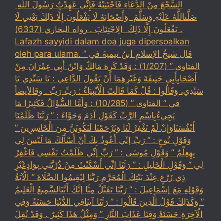
السَّجْعَ ‏‏مِنْ الدُّعَاءِ فَاجْتَنِبْهُ فَإِنِّي عَهِدْتُ رَسُولَ اللَّهِ ‏
‏صَلَّىاللَّهُ عَلَيْهِ وَسَلَّمَ ‏ ‏وَأَصْحَابَهُ لَا يَفْعَلُونَ إِلَّا ذَلِكَ ‏‏يَعْنِي لَا
يَفْعَلُونَ إِلَّا ذَلِكَ ‏ ‏الِاجْتِنَابَ . رواه البخاري (6337) .
Lafazh sayyidi dalam doa juga dipersoalkan
oleh para ulama. قال شيخُ الإسلامِ ابنُ تيميةَ في ”
الفتاوى ” (1/207) : وَقَدْ كَرِهَ مَالِكٌ وَابْنُ أَبِي عِمْرَانَ مِنْ
أَصْحَابِأَبِي حَنِيفَةَ وَغَيْرِهِمَا أَنْ يَقُولَ الدَّاعِي : يَا سَيِّدِي يَا
سَيِّدِي، وَقَالُوا : قُلْ كَمَا قَالَتْ الْأَنْبِيَاءُ : رَبِّ رَبِّ . وقالأيضاً
في ” الفتاوى ” (10/285) : وَأَمَّا السُّؤَالُ فَكَثِيرًا مَا
يَجِيءُبِاسْمِ الرَّبِّ كَقَوْلِ آدَمَ وَحَوَّاءَ : ” رَبَّنَا ظَلَمْنَا
أَنْفُسَنَاوَإِنْ لَمْ تَغْفِرْ لَنَا وَتَرْحَمْنَا لَنَكُونَنَّ مِنَ الْخَاسِرِينَ ”
وَقَوْلِ نُوحٍ : ” رَبِّ إنِّي أَعُوذُ بِكَ أَنْ أَسْأَلَكَ مَا لَيْسَ لِي
بِهِعِلْمٌ ” وَقَوْلِ مُوسَى : ” رَبِّ إنِّي ظَلَمْتُ نَفْسِي فَاغْفِرْ
لِي ” وَقَوْلِ الْخَلِيلِ : ” رَبَّنَا إنِّي أَسْكَنْتُ مِنْ ذُرِّيَّتِي بِوَادٍغَيْرِ
ذِي زَرْعٍ عِنْدَ بَيْتِكَ الْمُحَرَّمِ رَبَّنَا لِيُقِيمُوا الصَّلَاةَ ” الْآيَةُ
وَقَوْلِهِ مَعَ إسْمَاعِيلَ : ” رَبَّنَا تَقَبَّلْ مِنَّا إنَّكَ أَنْتَالسَّمِيعُ الْعَلِيمُ
” وَكَذَلِكَ قَوْلُ الَّذِينَ قَالُوا : ” رَبَّنَا آتِنَافِي الدُّنْيَا حَسَنَةً وَفِي
الْآخِرَةِ حَسَنَةً وَقِنَا عَذَابَ النَّارِ ” وَمِثْلُ هَذَا كَثِيرٌ . وَقَدْ نُقِلَ