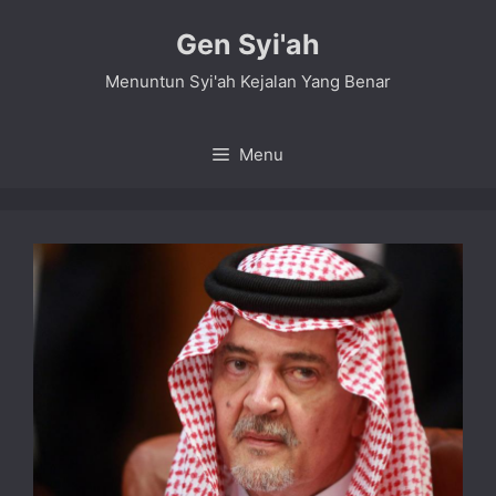
Skip
Gen Syi'ah
to
content
Menuntun Syi'ah Kejalan Yang Benar
Menu