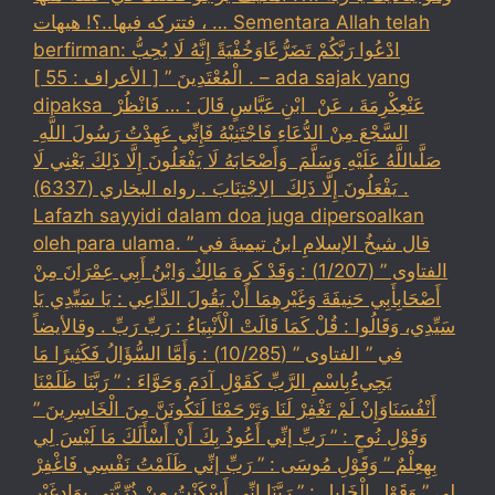
، فتتركه فيها..؟! هيهات … Sementara Allah telah
berfirman: ادْعُوا رَبَّكُمْ تَضَرُّعًاوَخُفْيَةً إِنَّهُ لَا يُحِبُّ
الْمُعْتَدِينَ ” [ الأعراف : 55 ] . – ada sajak yang
dipaksa ‏عَنْ‏‏عِكْرِمَةَ ‏، ‏عَنْ ‏ ‏ابْنِ عَبَّاسٍ ‏‏قَالَ : … فَانْظُرْ ‏‏
السَّجْعَ ‏‏مِنْ الدُّعَاءِ فَاجْتَنِبْهُ فَإِنِّي عَهِدْتُ رَسُولَ اللَّهِ ‏
‏صَلَّىاللَّهُ عَلَيْهِ وَسَلَّمَ ‏ ‏وَأَصْحَابَهُ لَا يَفْعَلُونَ إِلَّا ذَلِكَ ‏‏يَعْنِي لَا
يَفْعَلُونَ إِلَّا ذَلِكَ ‏ ‏الِاجْتِنَابَ . رواه البخاري (6337) .
Lafazh sayyidi dalam doa juga dipersoalkan
oleh para ulama. قال شيخُ الإسلامِ ابنُ تيميةَ في ”
الفتاوى ” (1/207) : وَقَدْ كَرِهَ مَالِكٌ وَابْنُ أَبِي عِمْرَانَ مِنْ
أَصْحَابِأَبِي حَنِيفَةَ وَغَيْرِهِمَا أَنْ يَقُولَ الدَّاعِي : يَا سَيِّدِي يَا
سَيِّدِي، وَقَالُوا : قُلْ كَمَا قَالَتْ الْأَنْبِيَاءُ : رَبِّ رَبِّ . وقالأيضاً
في ” الفتاوى ” (10/285) : وَأَمَّا السُّؤَالُ فَكَثِيرًا مَا
يَجِيءُبِاسْمِ الرَّبِّ كَقَوْلِ آدَمَ وَحَوَّاءَ : ” رَبَّنَا ظَلَمْنَا
أَنْفُسَنَاوَإِنْ لَمْ تَغْفِرْ لَنَا وَتَرْحَمْنَا لَنَكُونَنَّ مِنَ الْخَاسِرِينَ ”
وَقَوْلِ نُوحٍ : ” رَبِّ إنِّي أَعُوذُ بِكَ أَنْ أَسْأَلَكَ مَا لَيْسَ لِي
بِهِعِلْمٌ ” وَقَوْلِ مُوسَى : ” رَبِّ إنِّي ظَلَمْتُ نَفْسِي فَاغْفِرْ
لِي ” وَقَوْلِ الْخَلِيلِ : ” رَبَّنَا إنِّي أَسْكَنْتُ مِنْ ذُرِّيَّتِي بِوَادٍغَيْرِ