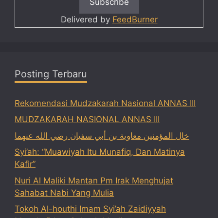
Delivered by
FeedBurner
Posting Terbaru
Rekomendasi Mudzakarah Nasional ANNAS III
MUDZAKARAH NASIONAL ANNAS III
خال المؤمنين معاوية بن أبي سفيان رضي الله عنهما
Syi’ah: “Muawiyah Itu Munafiq, Dan Matinya
Kafir”
Nuri Al Maliki Mantan Pm Irak Menghujat
Sahabat Nabi Yang Mulia
Tokoh Al-houthi Imam Syi’ah Zaidiyyah