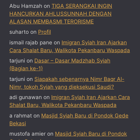
Abu Hamzah
on
TIGA SERANGKAI INGIN
HANCURKAN AHLUSSUNNAH DENGAN
ALASAN MEMBASMI TERORISME
suharto
on
Profil
ismail rajab pane
on
Imigran Syiah Iran Ajarkan
Cara Shalat Baru, Walikota Pekanbaru Waspada
tarjuni
on
Dasar – Dasar Madzhab Syiah
(Bagian ke-1)
tarjuni
on
Siapakah sebenarnya Nimr Baqr Al-
Nimr, tokoh Syiah yang dieksekusi Saudi?
adi gunawan
on
Imigran Syiah Iran Ajarkan Cara
Shalat Baru, Walikota Pekanbaru Waspada
a rahmat
on
Masjid Syiah Baru di Pondok Gede
Bekasi
mustofa amier
on
Masjid Syiah Baru di Pondok