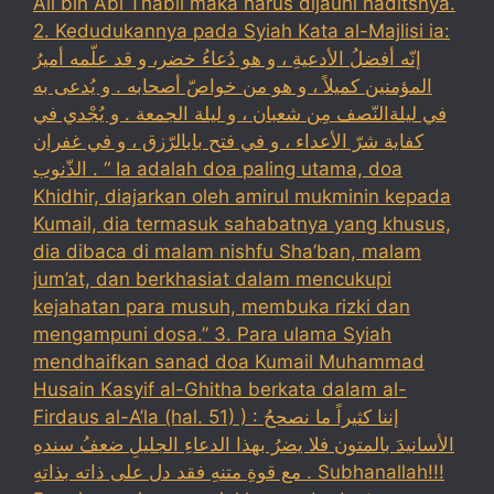
Ali bin Abi Thabil maka harus dijauhi haditsnya.
2. Kedudukannya pada Syiah Kata al-Majlisi ia:
إنّه أفضلُ الأدعيةِ ، و هو دُعاءُ خضر، و قد علّمه أميرُ
المؤمنين كميلاً ، و هو من خواصّ أصحابه . و يُدعى به
في ليلةالنّصف مِن شعبان ، و ليلة الجمعة . و يُجْدي في
كفاية شرّ الأعداء ، و في فتح بابالرّزق ، و في غفران
الذّنوب . “ Ia adalah doa paling utama, doa
Khidhir, diajarkan oleh amirul mukminin kepada
Kumail, dia termasuk sahabatnya yang khusus,
dia dibaca di malam nishfu Sha’ban, malam
jum’at, dan berkhasiat dalam mencukupi
kejahatan para musuh, membuka rizki dan
mengampuni dosa.” 3. Para ulama Syiah
mendhaifkan sanad doa Kumail Muhammad
Husain Kasyif al-Ghitha berkata dalam al-
Firdaus al-A’la (hal. 51) ) : إننا كثيراً ما نصححُ
الأسانيدَ بالمتون فلا يضرُ بهذا الدعاءِ الجليلِ ضعفُ سندهِ
مع قوةِ متنهِ فقد دل على ذاته بذاتهِ . Subhanallah!!!