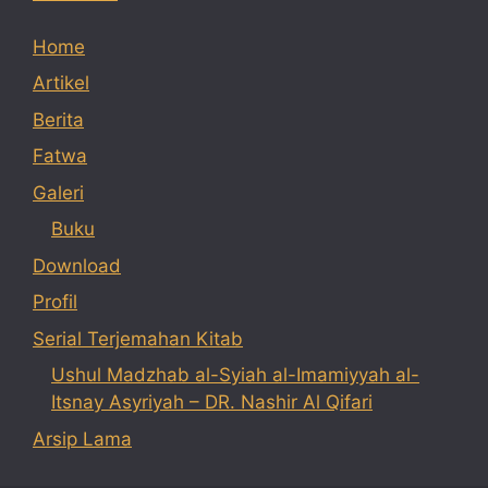
Home
Artikel
Berita
Fatwa
Galeri
Buku
Download
Profil
Serial Terjemahan Kitab
Ushul Madzhab al-Syiah al-Imamiyyah al-
Itsnay Asyriyah – DR. Nashir Al Qifari
Arsip Lama