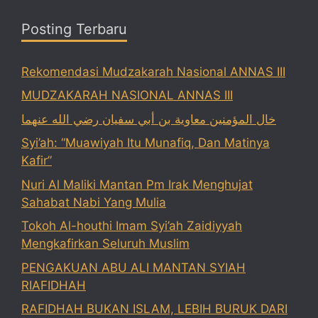
Posting Terbaru
Rekomendasi Mudzakarah Nasional ANNAS III
MUDZAKARAH NASIONAL ANNAS III
خال المؤمنين معاوية بن أبي سفيان رضي الله عنهما
Syi’ah: “Muawiyah Itu Munafiq, Dan Matinya
Kafir”
Nuri Al Maliki Mantan Pm Irak Menghujat
Sahabat Nabi Yang Mulia
Tokoh Al-houthi Imam Syi’ah Zaidiyyah
Mengkafirkan Seluruh Muslim
PENGAKUAN ABU ALI MANTAN SYIAH
RIAFIDHAH
RAFIDHAH BUKAN ISLAM, LEBIH BURUK DARI