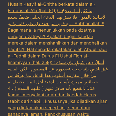
Husain Kasyif al-Ghitha berkata dalam al-
Firdaus al-A’la (hal. 51) ) : إننا كثيراً ما نصححُ
الأسانيدَ بالمتون فلا يضرُ بهذا الدعاءِ الجليلِ ضعفُ سندهِ
مع قوةِ متنهِ فقد دل على ذاته بذاتهِ . Subhanallah!!!
Bagaimana ia menunjukkan pada dzatnya
dengan dzatnya?! Apakah begini kaedah
mereka dalam menshahihkan dan mendhaifkan
hadits?!! Hal senada dikatakan oleh Abdul hadi
al-Fadhli dalam Durus Fi Ushul Fiqh al-
Imamiyyah (hal. 258): : أمثالُ دعاءِ كميلِ فإن سندَهَ
غيرُ ناهضٍ بإثبات صحةِصدورهِ عن المعصومِ ، لكن الفقيه
من خلالِ مقارنته أسلوب هذا الدعاء بما يعرفُهُ من
خصائص مميزة لأساليب أدعية أهل البيت يحصل له
القطع بأنه صادرٌ عنهم ( عليهم السلام ) . 4. Doa
Kumail menyalahi adab dan kaedah Harus
tsabit dari Nabi i, khususnya jika dijadikan ajran
yang diutamakan seperti ini, sementara
sanadnya lemah. Pengkhususan waktu