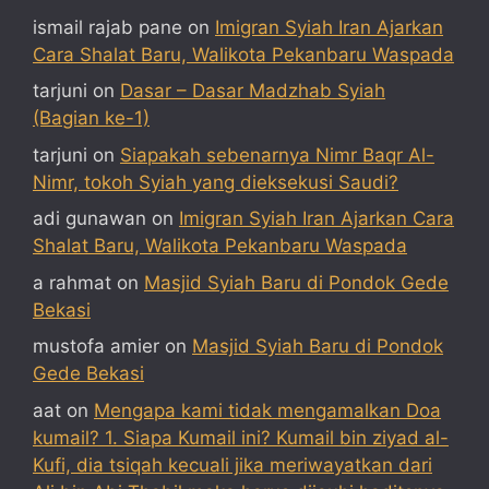
ismail rajab pane
on
Imigran Syiah Iran Ajarkan
Cara Shalat Baru, Walikota Pekanbaru Waspada
tarjuni
on
Dasar – Dasar Madzhab Syiah
(Bagian ke-1)
tarjuni
on
Siapakah sebenarnya Nimr Baqr Al-
Nimr, tokoh Syiah yang dieksekusi Saudi?
adi gunawan
on
Imigran Syiah Iran Ajarkan Cara
Shalat Baru, Walikota Pekanbaru Waspada
a rahmat
on
Masjid Syiah Baru di Pondok Gede
Bekasi
mustofa amier
on
Masjid Syiah Baru di Pondok
Gede Bekasi
aat
on
Mengapa kami tidak mengamalkan Doa
kumail? 1. Siapa Kumail ini? Kumail bin ziyad al-
Kufi, dia tsiqah kecuali jika meriwayatkan dari