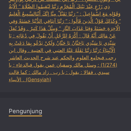
ذِي زَرْعٍ عِنْدَ بَيْتِكَ الْمُحَرَّمِ رَبَّنَا لِيُقِيمُوا الصَّلَاةَ ” الْآيَةُ
وَقَوْلِهِ مَعَ إسْمَاعِيلَ : ” رَبَّنَا تَقَبَّلْ مِنَّا إنَّكَ أَنْتَالسَّمِيعُ الْعَلِيمُ
” وَكَذَلِكَ قَوْلُ الَّذِينَ قَالُوا : ” رَبَّنَا آتِنَافِي الدُّنْيَا حَسَنَةً وَفِي
الْآخِرَةِ حَسَنَةً وَقِنَا عَذَابَ النَّارِ ” وَمِثْلُ هَذَا كَثِيرٌ . وَقَدْ نُقِلَ
عَنْ مَالِك أَنَّهُ قَالَ : أَكْرَهُ لِلرَّجُلِ أَنْ يَقُولَ فِي دُعَائِهِ : يَا
سَيِّدِي يَا سَيِّدِي يَاحَنَّانُ يَا حَنَّانُ وَلَكِنْ يَدْعُو بِمَا دَعَتْ بِهِ
الْأَنْبِيَاءُ ؛رَبَّنَا رَبَّنَا نَقَلَهُ عَنْهُ العتبي فِي العتبية . وقال ابن
رجب فيجامع العلوم والحكم عند شرح الحديث العاشر
(1/274) : وسئل مالك وسفيان عمن يقول فيالدعاء : يا
سيدي ، فقالا : يقول : يا رب . زاد مالك : كما قالت
الأنبياء . (Gensyiah)
Pengunjung