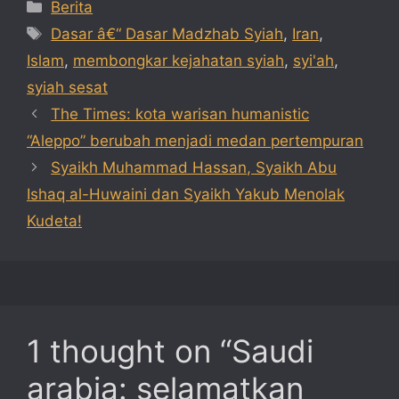
Categories
Berita
Tags
Dasar â€“ Dasar Madzhab Syiah
,
Iran
,
Islam
,
membongkar kejahatan syiah
,
syi'ah
,
syiah sesat
The Times: kota warisan humanistic
“Aleppo” berubah menjadi medan pertempuran
Syaikh Muhammad Hassan, Syaikh Abu
Ishaq al-Huwaini dan Syaikh Yakub Menolak
Kudeta!
1 thought on “Saudi
arabia: selamatkan