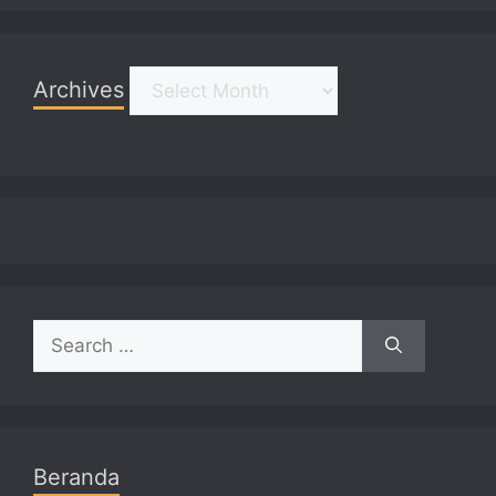
Archives
Archives
Search
for:
Beranda