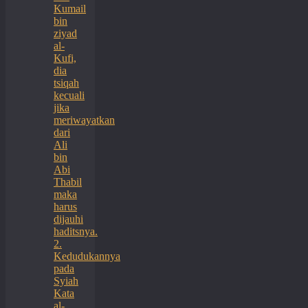
Kumail
bin
ziyad
al-
Kufi,
dia
tsiqah
kecuali
jika
meriwayatkan
dari
Ali
bin
Abi
Thabil
maka
harus
dijauhi
haditsnya.
2.
Kedudukannya
pada
Syiah
Kata
al-