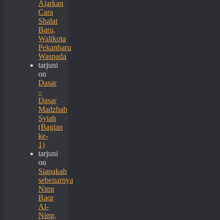
Ajarkan
Cara
Shalat
Baru,
Walikota
Pekanbaru
Waspada
tarjuni
on
Dasar
–
Dasar
Madzhab
Syiah
(Bagian
ke-
1)
tarjuni
on
Siapakah
sebenarnya
Nimr
Baqr
Al-
Nimr,