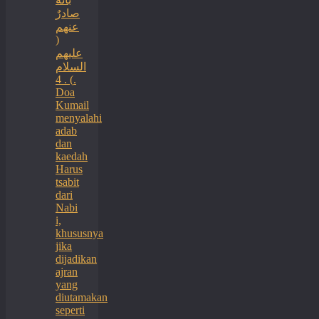
صادرٌ
عنهم
(
عليهم
السلام
) . 4.
Doa
Kumail
menyalahi
adab
dan
kaedah
Harus
tsabit
dari
Nabi
i,
khususnya
jika
dijadikan
ajran
yang
diutamakan
seperti