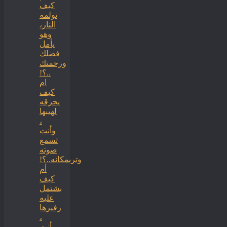
كيف
تولمه
النار،
وهو
يأمل
فضلك
ورحمتك
..؟!
ام
كيف
يحرقه
لهيبها
،
وأنت
تسمع
صوته
وترىمكانه..؟!
أم
كيف
بشتمل
عليه
زفيرها
،
وأنت