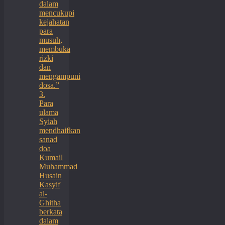
dalam
mencukupi
kejahatan
para
musuh,
membuka
rizki
dan
mengampuni
dosa.”
3.
Para
ulama
Syiah
mendhaifkan
sanad
doa
Kumail
Muhammad
Husain
Kasyif
al-
Ghitha
berkata
dalam