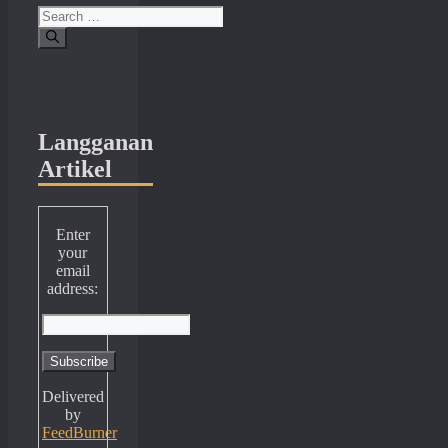
Search
for:
Langganan
Artikel
Enter
your
email
address:
Delivered
by
FeedBurner