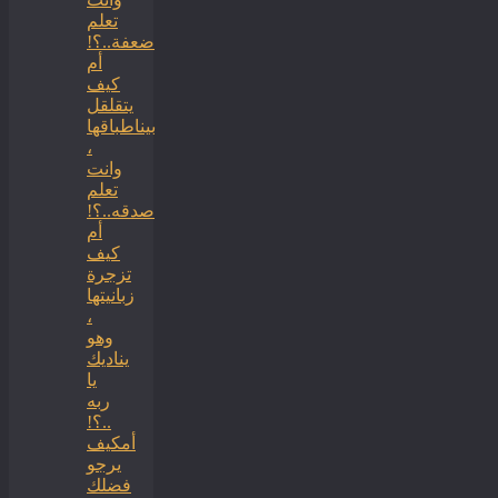
تعلم
ضعفة..؟!
أم
كيف
يتقلقل
بيناطباقها
،
وانت
تعلم
صدقه..؟!
أم
كيف
تزجرة
زبانيتها
،
وهو
يناديك
يا
ربه
..؟!
أمكيف
يرجو
فضلك