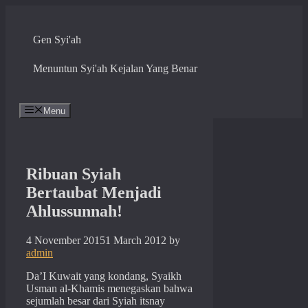
Skip
to
content
Gen Syi'ah
Menuntun Syi'ah Kejalan Yang Benar
Menu
Ribuan Syiah
Bertaubat Menjadi
Ahlussunnah!
4 November 2015
1 March 2012
by
admin
Da’I Kuwait yang kondang, Syaikh
Usman al-Khamis menegaskan bahwa
sejumlah besar dari Syiah itsnay