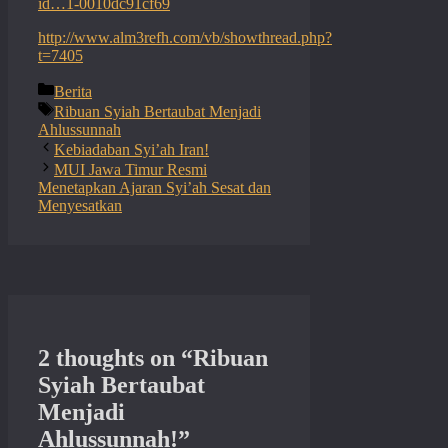
id…1-0010dc91cf69
http://www.alm3refh.com/vb/showthread.php?
t=7405
Categories
Berita
Tags
Ribuan Syiah Bertaubat Menjadi
Ahlussunnah
Kebiadaban Syi’ah Iran!
MUI Jawa Timur Resmi
Menetapkan Ajaran Syi’ah Sesat dan
Menyesatkan
2 thoughts on “Ribuan
Syiah Bertaubat
Menjadi
Ahlussunnah!”