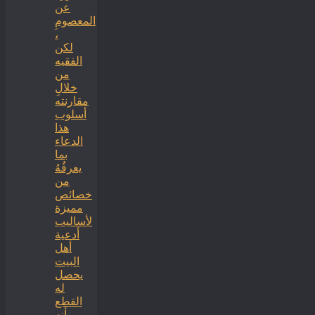
عن
المعصومِ
،
لكن
الفقيه
من
خلالِ
مقارنته
أسلوب
هذا
الدعاء
بما
يعرفُهُ
من
خصائص
مميزة
لأساليب
أدعية
أهل
البيت
يحصل
له
القطع
بأنه