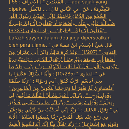
الْمُعْتَدِينَ ” [ الأعراف : 55 ] . – ada sajak yang
dipaksa ‏عَنْ‏‏عِكْرِمَةَ ‏، ‏عَنْ ‏ ‏ابْنِ عَبَّاسٍ ‏‏قَالَ : … فَانْظُرْ ‏‏
السَّجْعَ ‏‏مِنْ الدُّعَاءِ فَاجْتَنِبْهُ فَإِنِّي عَهِدْتُ رَسُولَ اللَّهِ ‏
‏صَلَّىاللَّهُ عَلَيْهِ وَسَلَّمَ ‏ ‏وَأَصْحَابَهُ لَا يَفْعَلُونَ إِلَّا ذَلِكَ ‏‏يَعْنِي لَا
يَفْعَلُونَ إِلَّا ذَلِكَ ‏ ‏الِاجْتِنَابَ . رواه البخاري (6337) .
Lafazh sayyidi dalam doa juga dipersoalkan
oleh para ulama. قال شيخُ الإسلامِ ابنُ تيميةَ في ”
الفتاوى ” (1/207) : وَقَدْ كَرِهَ مَالِكٌ وَابْنُ أَبِي عِمْرَانَ مِنْ
أَصْحَابِأَبِي حَنِيفَةَ وَغَيْرِهِمَا أَنْ يَقُولَ الدَّاعِي : يَا سَيِّدِي يَا
سَيِّدِي، وَقَالُوا : قُلْ كَمَا قَالَتْ الْأَنْبِيَاءُ : رَبِّ رَبِّ . وقالأيضاً
في ” الفتاوى ” (10/285) : وَأَمَّا السُّؤَالُ فَكَثِيرًا مَا
يَجِيءُبِاسْمِ الرَّبِّ كَقَوْلِ آدَمَ وَحَوَّاءَ : ” رَبَّنَا ظَلَمْنَا
أَنْفُسَنَاوَإِنْ لَمْ تَغْفِرْ لَنَا وَتَرْحَمْنَا لَنَكُونَنَّ مِنَ الْخَاسِرِينَ ”
وَقَوْلِ نُوحٍ : ” رَبِّ إنِّي أَعُوذُ بِكَ أَنْ أَسْأَلَكَ مَا لَيْسَ لِي
بِهِعِلْمٌ ” وَقَوْلِ مُوسَى : ” رَبِّ إنِّي ظَلَمْتُ نَفْسِي فَاغْفِرْ
لِي ” وَقَوْلِ الْخَلِيلِ : ” رَبَّنَا إنِّي أَسْكَنْتُ مِنْ ذُرِّيَّتِي بِوَادٍغَيْرِ
ذِي زَرْعٍ عِنْدَ بَيْتِكَ الْمُحَرَّمِ رَبَّنَا لِيُقِيمُوا الصَّلَاةَ ” الْآيَةُ
وَقَوْلِهِ مَعَ إسْمَاعِيلَ : ” رَبَّنَا تَقَبَّلْ مِنَّا إنَّكَ أَنْتَالسَّمِيعُ الْعَلِيمُ