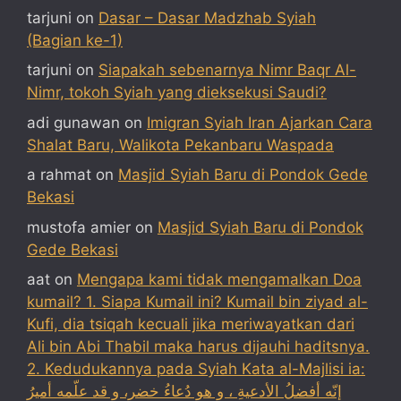
tarjuni
on
Dasar – Dasar Madzhab Syiah
(Bagian ke-1)
tarjuni
on
Siapakah sebenarnya Nimr Baqr Al-
Nimr, tokoh Syiah yang dieksekusi Saudi?
adi gunawan
on
Imigran Syiah Iran Ajarkan Cara
Shalat Baru, Walikota Pekanbaru Waspada
a rahmat
on
Masjid Syiah Baru di Pondok Gede
Bekasi
mustofa amier
on
Masjid Syiah Baru di Pondok
Gede Bekasi
aat
on
Mengapa kami tidak mengamalkan Doa
kumail? 1. Siapa Kumail ini? Kumail bin ziyad al-
Kufi, dia tsiqah kecuali jika meriwayatkan dari
Ali bin Abi Thabil maka harus dijauhi haditsnya.
2. Kedudukannya pada Syiah Kata al-Majlisi ia:
إنّه أفضلُ الأدعيةِ ، و هو دُعاءُ خضر، و قد علّمه أميرُ