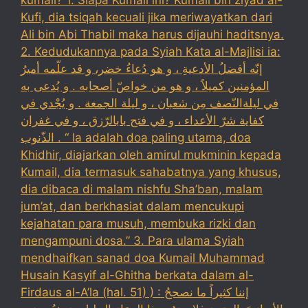
kumail? 1. Siapa Kumail ini? Kumail bin ziyad al-
Kufi, dia tsiqah kecuali jika meriwayatkan dari
Ali bin Abi Thabil maka harus dijauhi haditsnya.
2. Kedudukannya pada Syiah Kata al-Majlisi ia:
إنّه أفضلُ الأدعيةِ ، و هو دُعاءُ خضر، و قد علّمه أميرُ
المؤمنين كميلاً ، و هو من خواصّ أصحابه . و يُدعى به
في ليلةالنّصف مِن شعبان ، و ليلة الجمعة . و يُجْدي في
كفاية شرّ الأعداء ، و في فتح بابالرّزق ، و في غفران
الذّنوب . “ Ia adalah doa paling utama, doa
Khidhir, diajarkan oleh amirul mukminin kepada
Kumail, dia termasuk sahabatnya yang khusus,
dia dibaca di malam nishfu Sha’ban, malam
jum’at, dan berkhasiat dalam mencukupi
kejahatan para musuh, membuka rizki dan
mengampuni dosa.” 3. Para ulama Syiah
mendhaifkan sanad doa Kumail Muhammad
Husain Kasyif al-Ghitha berkata dalam al-
Firdaus al-A’la (hal. 51) ) : إننا كثيراً ما نصححُ