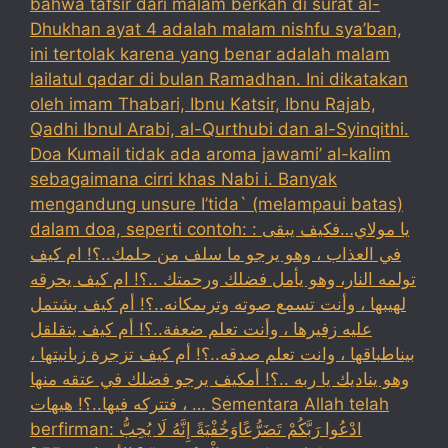
bahwa tafsir dari malam berkah di surat al-
Dhukhan ayat 4 adalah malam nishfu sya’ban,
ini tertolak karena yang benar adalah malam
lailatul qadar di bulan Ramadhan. Ini dikatakan
oleh imam Thabari, Ibnu Katsir, Ibnu Rajab,
Qadhi Ibnul Arabi, al-Qurthubi dan al-Syinqithi.
Doa Kumail tidak ada aroma jawami’ al-kalim
sebagaimana cirri khas Nabi i. Banyak
mengandung unsure I’tida` (melampaui batas)
dalam doa, seperti contoh: : يا مولاي…فكيف يبقى
في العذاب ، وهو يرجو ما سلف من حلمك..؟! ام كيف
تولمه النار، وهو يأمل فضلك ورحمتك ..؟! ام كيف يحرقه
لهيبها ، وأنت تسمع صوته وترىمكانه..؟! أم كيف بشتمل
عليه زفيرها ، وأنت تعلم ضعفة..؟! أم كيف يتقلقل
بيناطباقها ، وانت تعلم صدقه..؟! أم كيف تزجرة زبانيتها ،
وهو يناديك يا ربه ..؟! أمكيف يرجو فضلك في عتقه منها
، فتتركه فيها..؟! هيهات … Sementara Allah telah
berfirman: ادْعُوا رَبَّكُمْ تَضَرُّعًاوَخُفْيَةً إِنَّهُ لَا يُحِبُّ