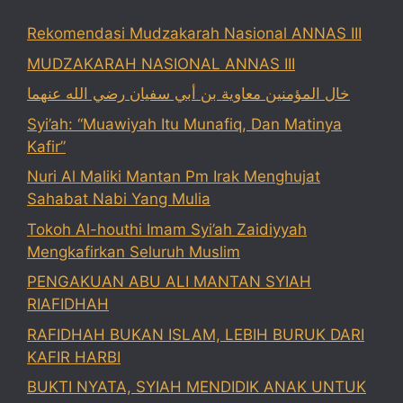
Rekomendasi Mudzakarah Nasional ANNAS III
MUDZAKARAH NASIONAL ANNAS III
خال المؤمنين معاوية بن أبي سفيان رضي الله عنهما
Syi’ah: “Muawiyah Itu Munafiq, Dan Matinya
Kafir”
Nuri Al Maliki Mantan Pm Irak Menghujat
Sahabat Nabi Yang Mulia
Tokoh Al-houthi Imam Syi’ah Zaidiyyah
Mengkafirkan Seluruh Muslim
PENGAKUAN ABU ALI MANTAN SYIAH
RIAFIDHAH
RAFIDHAH BUKAN ISLAM, LEBIH BURUK DARI
KAFIR HARBI
BUKTI NYATA, SYIAH MENDIDIK ANAK UNTUK