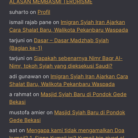
ALASAN MEMBASMI TERORISME
suharto
on
Profil
ismail rajab pane
on
Imigran Syiah Iran Ajarkan
Cara Shalat Baru, Walikota Pekanbaru Waspada
tarjuni
on
Dasar – Dasar Madzhab Syiah
(Bagian ke-1)
tarjuni
on
Siapakah sebenarnya Nimr Baqr Al-
Nimr, tokoh Syiah yang dieksekusi Saudi?
adi gunawan
on
Imigran Syiah Iran Ajarkan Cara
Shalat Baru, Walikota Pekanbaru Waspada
a rahmat
on
Masjid Syiah Baru di Pondok Gede
Bekasi
mustofa amier
on
Masjid Syiah Baru di Pondok
Gede Bekasi
aat
on
Mengapa kami tidak mengamalkan Doa