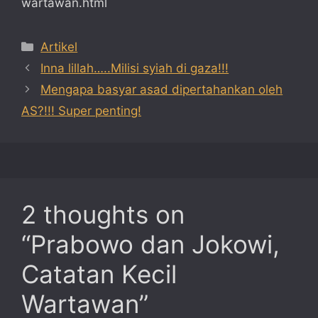
wartawan.html
Categories
Artikel
Inna lillah…..Milisi syiah di gaza!!!
Mengapa basyar asad dipertahankan oleh
AS?!!! Super penting!
2 thoughts on
“Prabowo dan Jokowi,
Catatan Kecil
Wartawan”