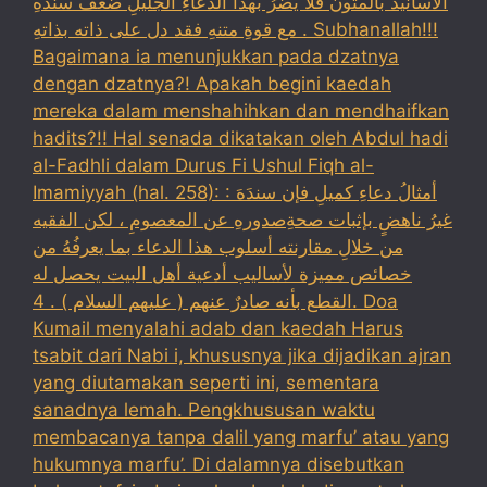
الأسانيدَ بالمتون فلا يضرُ بهذا الدعاءِ الجليلِ ضعفُ سندهِ
مع قوةِ متنهِ فقد دل على ذاته بذاتهِ . Subhanallah!!!
Bagaimana ia menunjukkan pada dzatnya
dengan dzatnya?! Apakah begini kaedah
mereka dalam menshahihkan dan mendhaifkan
hadits?!! Hal senada dikatakan oleh Abdul hadi
al-Fadhli dalam Durus Fi Ushul Fiqh al-
Imamiyyah (hal. 258): : أمثالُ دعاءِ كميلِ فإن سندَهَ
غيرُ ناهضٍ بإثبات صحةِصدورهِ عن المعصومِ ، لكن الفقيه
من خلالِ مقارنته أسلوب هذا الدعاء بما يعرفُهُ من
خصائص مميزة لأساليب أدعية أهل البيت يحصل له
القطع بأنه صادرٌ عنهم ( عليهم السلام ) . 4. Doa
Kumail menyalahi adab dan kaedah Harus
tsabit dari Nabi i, khususnya jika dijadikan ajran
yang diutamakan seperti ini, sementara
sanadnya lemah. Pengkhususan waktu
membacanya tanpa dalil yang marfu’ atau yang
hukumnya marfu’. Di dalamnya disebutkan