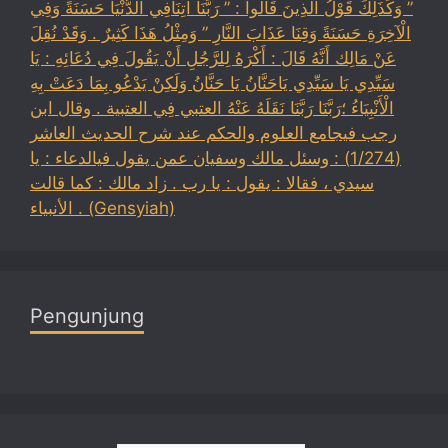
” وَكَذَلِكَ قَوْلُ الَّذِينَ قَالُوا : ” رَبَّنَا آتِنَافِي الدُّنْيَا حَسَنَةً وَفِي
الْآخِرَةِ حَسَنَةً وَقِنَا عَذَابَ النَّارِ ” وَمِثْلُ هَذَا كَثِيرٌ . وَقَدْ نُقِلَ
عَنْ مَالِك أَنَّهُ قَالَ : أَكْرَهُ لِلرَّجُلِ أَنْ يَقُولَ فِي دُعَائِهِ : يَا
سَيِّدِي يَا سَيِّدِي يَاحَنَّانُ يَا حَنَّانُ وَلَكِنْ يَدْعُو بِمَا دَعَتْ بِهِ
الْأَنْبِيَاءُ ؛رَبَّنَا رَبَّنَا نَقَلَهُ عَنْهُ العتبي فِي العتبية . وقال ابن
رجب فيجامع العلوم والحكم عند شرح الحديث العاشر
(1/274) : وسئل مالك وسفيان عمن يقول فيالدعاء : يا
سيدي ، فقالا : يقول : يا رب . زاد مالك : كما قالت
الأنبياء . (Gensyiah)
Pengunjung