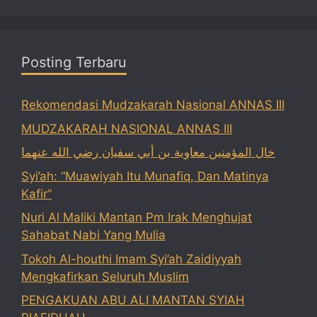
Posting Terbaru
Rekomendasi Mudzakarah Nasional ANNAS III
MUDZAKARAH NASIONAL ANNAS III
خال المؤمنين معاوية بن أبي سفيان رضي الله عنهما
Syi’ah: “Muawiyah Itu Munafiq, Dan Matinya
Kafir”
Nuri Al Maliki Mantan Pm Irak Menghujat
Sahabat Nabi Yang Mulia
Tokoh Al-houthi Imam Syi’ah Zaidiyyah
Mengkafirkan Seluruh Muslim
PENGAKUAN ABU ALI MANTAN SYIAH