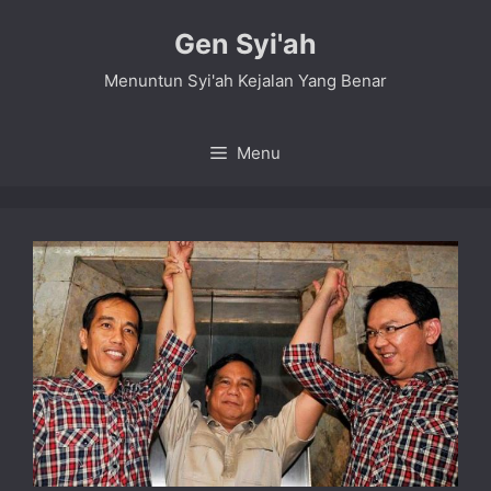
Skip
Gen Syi'ah
to
content
Menuntun Syi'ah Kejalan Yang Benar
Menu