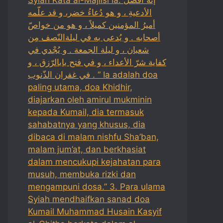
الأدعيةِ ، و هو دُعاءُ خضر، و قد علّمه
أميرُ المؤمنين كميلاً ، و هو من خواصّ
أصحابه . و يُدعى به في ليلةالنّصف مِن
شعبان ، و ليلة الجمعة . و يُجْدي في
كفاية شرّ الأعداء ، و في فتح بابالرّزق ، و
في غفران الذّنوب . “ Ia adalah doa
paling utama, doa Khidhir,
diajarkan oleh amirul mukminin
kepada Kumail, dia termasuk
sahabatnya yang khusus, dia
dibaca di malam nishfu Sha’ban,
malam jum’at, dan berkhasiat
dalam mencukupi kejahatan para
musuh, membuka rizki dan
mengampuni dosa.” 3. Para ulama
Syiah mendhaifkan sanad doa
Kumail Muhammad Husain Kasyif