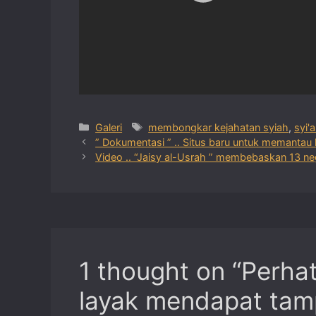
Categories
Tags
Galeri
membongkar kejahatan syiah
,
syi'
” Dokumentasi ” .. Situs baru untuk memantau 
Video .. “Jaisy al-Usrah ” membebaskan 13 neg
1 thought on “Perhat
layak mendapat tam