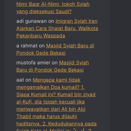
Nimr Baqr Al-Nimr, tokoh Syiah
yang dieksekusi Saudi?
adi gunawan
on
Imigran Syiah Iran
Ajarkan Cara Shalat Baru, Walikota
Pekanbaru Waspada
a rahmat
on
Masjid Syiah Baru di
Pondok Gede Bekasi
mustofa amier
on
Masjid Syiah
Baru di Pondok Gede Bekasi
aat
on
Mengapa kami tidak
mengamalkan Doa kumail? 1.
Siapa Kumail ini? Kumail bin ziyad
al-Kufi, dia tsiqah kecuali jika
meriwayatkan dari Ali bin Abi
Thabil maka harus dijauhi
haditsnya. 2. Kedudukannya pada
Syiah Kata al-Majlisi ia: إنّه أفضلُ