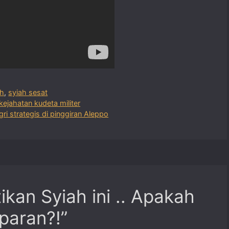
ah
,
syiah sesat
kejahatan kudeta militer
ri strategis di pinggiran Aleppo
ikan Syiah ini .. Apakah
paran?!”