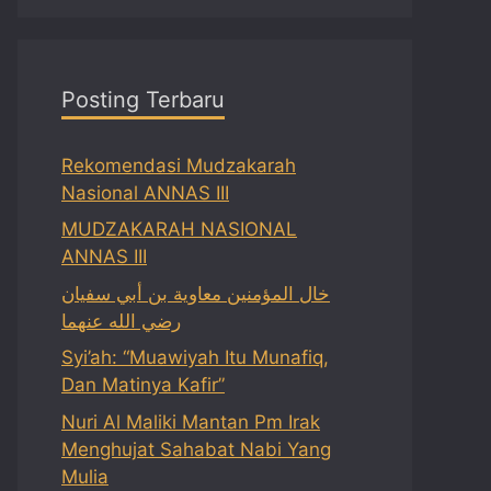
Posting Terbaru
Rekomendasi Mudzakarah
Nasional ANNAS III
MUDZAKARAH NASIONAL
ANNAS III
خال المؤمنين معاوية بن أبي سفيان
رضي الله عنهما
Syi’ah: “Muawiyah Itu Munafiq,
Dan Matinya Kafir”
Nuri Al Maliki Mantan Pm Irak
Menghujat Sahabat Nabi Yang
Mulia