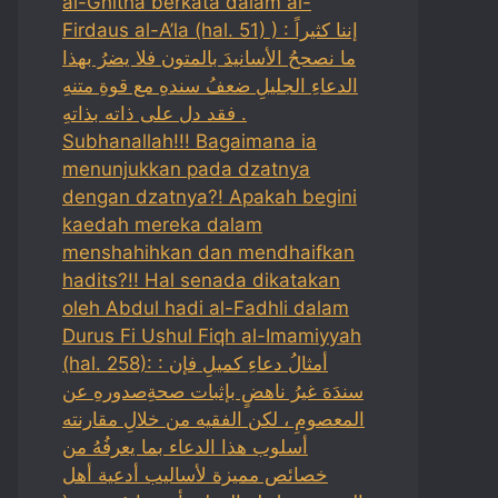
al-Ghitha berkata dalam al-
Firdaus al-A’la (hal. 51) ) : إننا كثيراً
ما نصححُ الأسانيدَ بالمتون فلا يضرُ بهذا
الدعاءِ الجليلِ ضعفُ سندهِ مع قوةِ متنهِ
فقد دل على ذاته بذاتهِ .
Subhanallah!!! Bagaimana ia
menunjukkan pada dzatnya
dengan dzatnya?! Apakah begini
kaedah mereka dalam
menshahihkan dan mendhaifkan
hadits?!! Hal senada dikatakan
oleh Abdul hadi al-Fadhli dalam
Durus Fi Ushul Fiqh al-Imamiyyah
(hal. 258): : أمثالُ دعاءِ كميلِ فإن
سندَهَ غيرُ ناهضٍ بإثبات صحةِصدورهِ عن
المعصومِ ، لكن الفقيه من خلالِ مقارنته
أسلوب هذا الدعاء بما يعرفُهُ من
خصائص مميزة لأساليب أدعية أهل