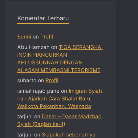
Komentar Terbaru
Sunni
on
Profil
Abu Hamzah
on
TIGA SERANGKAI
INGIN HANCURKAN
AHLUSSUNNAH DENGAN
ALASAN MEMBASMI TERORISME
suharto
on
Profil
ismail rajab pane
on
Imigran Syiah
Iran Ajarkan Cara Shalat Baru,
Walikota Pekanbaru Waspada
tarjuni
on
Dasar – Dasar Madzhab
Syiah (Bagian ke-1)
tarjuni
on
Siapakah sebenarnya