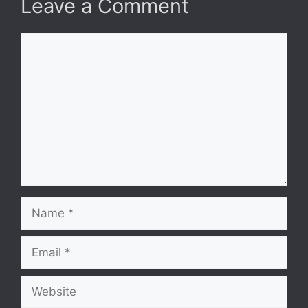
Leave a Comment
Comment
Name
Email
Website