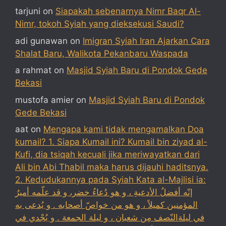
tarjuni
on
Siapakah sebenarnya Nimr Baqr Al-
Nimr, tokoh Syiah yang dieksekusi Saudi?
adi gunawan
on
Imigran Syiah Iran Ajarkan Cara
Shalat Baru, Walikota Pekanbaru Waspada
a rahmat
on
Masjid Syiah Baru di Pondok Gede
Bekasi
mustofa amier
on
Masjid Syiah Baru di Pondok
Gede Bekasi
aat
on
Mengapa kami tidak mengamalkan Doa
kumail? 1. Siapa Kumail ini? Kumail bin ziyad al-
Kufi, dia tsiqah kecuali jika meriwayatkan dari
Ali bin Abi Thabil maka harus dijauhi haditsnya.
2. Kedudukannya pada Syiah Kata al-Majlisi ia:
إنّه أفضلُ الأدعيةِ ، و هو دُعاءُ خضر، و قد علّمه أميرُ
المؤمنين كميلاً ، و هو من خواصّ أصحابه . و يُدعى به
في ليلةالنّصف مِن شعبان ، و ليلة الجمعة . و يُجْدي في