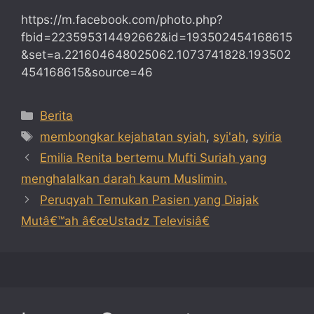
https://m.facebook.com/photo.php?
fbid=223595314492662&id=193502454168615
&set=a.221604648025062.1073741828.193502
454168615&source=46
Categories
Berita
Tags
membongkar kejahatan syiah
,
syi'ah
,
syiria
Emilia Renita bertemu Mufti Suriah yang
menghalalkan darah kaum Muslimin.
Peruqyah Temukan Pasien yang Diajak
Mutâ€™ah â€œUstadz Televisiâ€