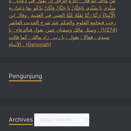
عَنْ مَالِك أَنَّهُ قَالَ : أَكْرَهُ لِلرَّجُلِ أَنْ يَقُولَ فِي دُعَائِهِ : يَا
سَيِّدِي يَا سَيِّدِي يَاحَنَّانُ يَا حَنَّانُ وَلَكِنْ يَدْعُو بِمَا دَعَتْ بِهِ
الْأَنْبِيَاءُ ؛رَبَّنَا رَبَّنَا نَقَلَهُ عَنْهُ العتبي فِي العتبية . وقال ابن
رجب فيجامع العلوم والحكم عند شرح الحديث العاشر
(1/274) : وسئل مالك وسفيان عمن يقول فيالدعاء : يا
سيدي ، فقالا : يقول : يا رب . زاد مالك : كما قالت
الأنبياء . (Gensyiah)
Pengunjung
Archives
Archives