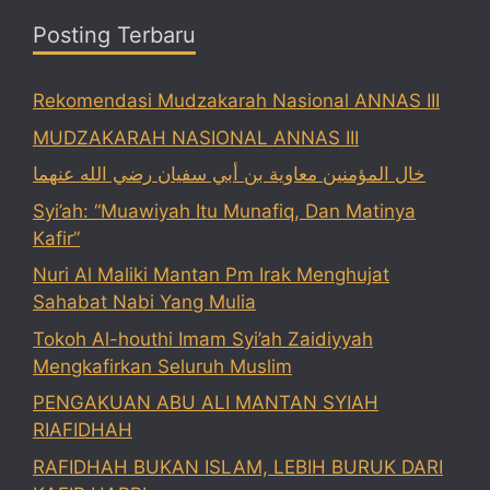
Posting Terbaru
Rekomendasi Mudzakarah Nasional ANNAS III
MUDZAKARAH NASIONAL ANNAS III
خال المؤمنين معاوية بن أبي سفيان رضي الله عنهما
Syi’ah: “Muawiyah Itu Munafiq, Dan Matinya
Kafir”
Nuri Al Maliki Mantan Pm Irak Menghujat
Sahabat Nabi Yang Mulia
Tokoh Al-houthi Imam Syi’ah Zaidiyyah
Mengkafirkan Seluruh Muslim
PENGAKUAN ABU ALI MANTAN SYIAH
RIAFIDHAH
RAFIDHAH BUKAN ISLAM, LEBIH BURUK DARI