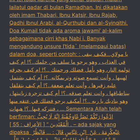
lailatul qadar di bulan Ramadhan. Ini dikatakan
oleh imam Thabari, Ibnu Katsir, Ibnu Rajab,
Qadhi Ibnul Arabi, al-Qurthubi dan al-Syinqithi.
Doa Kumail tidak ada aroma jawami’ al-kalim
sebagaimana cirri khas Nabi i. Banyak
mengandung unsure I’tida` (melampaui batas)
dalam doa, seperti contoh: : يا مولاي…فكيف يبقى
في العذاب ، وهو يرجو ما سلف من حلمك..؟! ام كيف
تولمه النار، وهو يأمل فضلك ورحمتك ..؟! ام كيف يحرقه
لهيبها ، وأنت تسمع صوته وترىمكانه..؟! أم كيف بشتمل
عليه زفيرها ، وأنت تعلم ضعفة..؟! أم كيف يتقلقل
بيناطباقها ، وانت تعلم صدقه..؟! أم كيف تزجرة زبانيتها ،
وهو يناديك يا ربه ..؟! أمكيف يرجو فضلك في عتقه منها
، فتتركه فيها..؟! هيهات … Sementara Allah telah
berfirman: ادْعُوا رَبَّكُمْ تَضَرُّعًاوَخُفْيَةً إِنَّهُ لَا يُحِبُّ
الْمُعْتَدِينَ ” [ الأعراف : 55 ] . – ada sajak yang
dipaksa ‏عَنْ‏‏عِكْرِمَةَ ‏، ‏عَنْ ‏ ‏ابْنِ عَبَّاسٍ ‏‏قَالَ : … فَانْظُرْ ‏‏