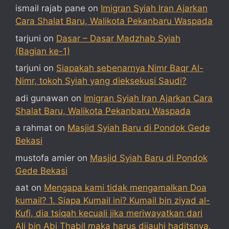
ismail rajab pane
on
Imigran Syiah Iran Ajarkan
Cara Shalat Baru, Walikota Pekanbaru Waspada
tarjuni
on
Dasar – Dasar Madzhab Syiah
(Bagian ke-1)
tarjuni
on
Siapakah sebenarnya Nimr Baqr Al-
Nimr, tokoh Syiah yang dieksekusi Saudi?
adi gunawan
on
Imigran Syiah Iran Ajarkan Cara
Shalat Baru, Walikota Pekanbaru Waspada
a rahmat
on
Masjid Syiah Baru di Pondok Gede
Bekasi
mustofa amier
on
Masjid Syiah Baru di Pondok
Gede Bekasi
aat
on
Mengapa kami tidak mengamalkan Doa
kumail? 1. Siapa Kumail ini? Kumail bin ziyad al-
Kufi, dia tsiqah kecuali jika meriwayatkan dari
Ali bin Abi Thabil maka harus dijauhi haditsnya.