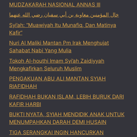
MUDZAKARAH NASIONAL ANNAS III
خال المؤمنين معاوية بن أبي سفيان رضي الله عنهما
Syi’ah: “Muawiyah Itu Munafiq, Dan Matinya
Kafir”
Nuri Al Maliki Mantan Pm Irak Menghujat
Sahabat Nabi Yang Mulia
Tokoh Al-houthi Imam Syi’ah Zaidiyyah
Mengkafirkan Seluruh Muslim
PENGAKUAN ABU ALI MANTAN SYIAH
RIAFIDHAH
RAFIDHAH BUKAN ISLAM, LEBIH BURUK DARI
KAFIR HARBI
BUKTI NYATA, SYIAH MENDIDIK ANAK UNTUK
MENUMPAHKAN DARAH DEMI HUSAIN
TIGA SERANGKAI INGIN HANCURKAN