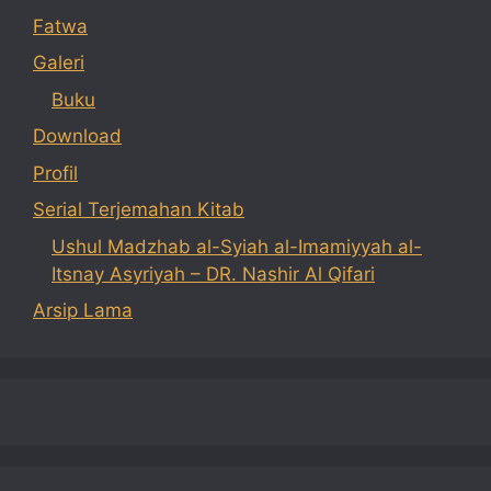
Fatwa
Galeri
Buku
Download
Profil
Serial Terjemahan Kitab
Ushul Madzhab al-Syiah al-Imamiyyah al-
Itsnay Asyriyah – DR. Nashir Al Qifari
Arsip Lama