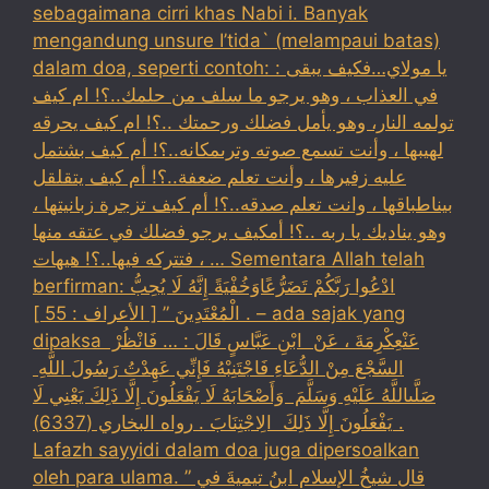
sebagaimana cirri khas Nabi i. Banyak
mengandung unsure I’tida` (melampaui batas)
dalam doa, seperti contoh: : يا مولاي…فكيف يبقى
في العذاب ، وهو يرجو ما سلف من حلمك..؟! ام كيف
تولمه النار، وهو يأمل فضلك ورحمتك ..؟! ام كيف يحرقه
لهيبها ، وأنت تسمع صوته وترىمكانه..؟! أم كيف بشتمل
عليه زفيرها ، وأنت تعلم ضعفة..؟! أم كيف يتقلقل
بيناطباقها ، وانت تعلم صدقه..؟! أم كيف تزجرة زبانيتها ،
وهو يناديك يا ربه ..؟! أمكيف يرجو فضلك في عتقه منها
، فتتركه فيها..؟! هيهات … Sementara Allah telah
berfirman: ادْعُوا رَبَّكُمْ تَضَرُّعًاوَخُفْيَةً إِنَّهُ لَا يُحِبُّ
الْمُعْتَدِينَ ” [ الأعراف : 55 ] . – ada sajak yang
dipaksa ‏عَنْ‏‏عِكْرِمَةَ ‏، ‏عَنْ ‏ ‏ابْنِ عَبَّاسٍ ‏‏قَالَ : … فَانْظُرْ ‏‏
السَّجْعَ ‏‏مِنْ الدُّعَاءِ فَاجْتَنِبْهُ فَإِنِّي عَهِدْتُ رَسُولَ اللَّهِ ‏
‏صَلَّىاللَّهُ عَلَيْهِ وَسَلَّمَ ‏ ‏وَأَصْحَابَهُ لَا يَفْعَلُونَ إِلَّا ذَلِكَ ‏‏يَعْنِي لَا
يَفْعَلُونَ إِلَّا ذَلِكَ ‏ ‏الِاجْتِنَابَ . رواه البخاري (6337) .
Lafazh sayyidi dalam doa juga dipersoalkan
oleh para ulama. قال شيخُ الإسلامِ ابنُ تيميةَ في ”