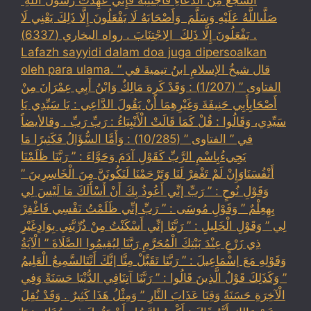
السَّجْعَ ‏‏مِنْ الدُّعَاءِ فَاجْتَنِبْهُ فَإِنِّي عَهِدْتُ رَسُولَ اللَّهِ ‏
‏صَلَّىاللَّهُ عَلَيْهِ وَسَلَّمَ ‏ ‏وَأَصْحَابَهُ لَا يَفْعَلُونَ إِلَّا ذَلِكَ ‏‏يَعْنِي لَا
يَفْعَلُونَ إِلَّا ذَلِكَ ‏ ‏الِاجْتِنَابَ . رواه البخاري (6337) .
Lafazh sayyidi dalam doa juga dipersoalkan
oleh para ulama. قال شيخُ الإسلامِ ابنُ تيميةَ في ”
الفتاوى ” (1/207) : وَقَدْ كَرِهَ مَالِكٌ وَابْنُ أَبِي عِمْرَانَ مِنْ
أَصْحَابِأَبِي حَنِيفَةَ وَغَيْرِهِمَا أَنْ يَقُولَ الدَّاعِي : يَا سَيِّدِي يَا
سَيِّدِي، وَقَالُوا : قُلْ كَمَا قَالَتْ الْأَنْبِيَاءُ : رَبِّ رَبِّ . وقالأيضاً
في ” الفتاوى ” (10/285) : وَأَمَّا السُّؤَالُ فَكَثِيرًا مَا
يَجِيءُبِاسْمِ الرَّبِّ كَقَوْلِ آدَمَ وَحَوَّاءَ : ” رَبَّنَا ظَلَمْنَا
أَنْفُسَنَاوَإِنْ لَمْ تَغْفِرْ لَنَا وَتَرْحَمْنَا لَنَكُونَنَّ مِنَ الْخَاسِرِينَ ”
وَقَوْلِ نُوحٍ : ” رَبِّ إنِّي أَعُوذُ بِكَ أَنْ أَسْأَلَكَ مَا لَيْسَ لِي
بِهِعِلْمٌ ” وَقَوْلِ مُوسَى : ” رَبِّ إنِّي ظَلَمْتُ نَفْسِي فَاغْفِرْ
لِي ” وَقَوْلِ الْخَلِيلِ : ” رَبَّنَا إنِّي أَسْكَنْتُ مِنْ ذُرِّيَّتِي بِوَادٍغَيْرِ
ذِي زَرْعٍ عِنْدَ بَيْتِكَ الْمُحَرَّمِ رَبَّنَا لِيُقِيمُوا الصَّلَاةَ ” الْآيَةُ
وَقَوْلِهِ مَعَ إسْمَاعِيلَ : ” رَبَّنَا تَقَبَّلْ مِنَّا إنَّكَ أَنْتَالسَّمِيعُ الْعَلِيمُ
” وَكَذَلِكَ قَوْلُ الَّذِينَ قَالُوا : ” رَبَّنَا آتِنَافِي الدُّنْيَا حَسَنَةً وَفِي
الْآخِرَةِ حَسَنَةً وَقِنَا عَذَابَ النَّارِ ” وَمِثْلُ هَذَا كَثِيرٌ . وَقَدْ نُقِلَ