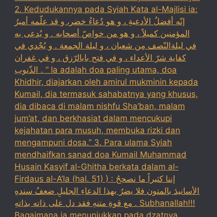
2. Kedudukannya pada Syiah Kata al-Majlisi ia:
إنّه أفضلُ الأدعيةِ ، و هو دُعاءُ خضر، و قد علّمه أميرُ
المؤمنين كميلاً ، و هو من خواصّ أصحابه . و يُدعى به
في ليلةالنّصف مِن شعبان ، و ليلة الجمعة . و يُجْدي في
كفاية شرّ الأعداء ، و في فتح بابالرّزق ، و في غفران
الذّنوب . “ Ia adalah doa paling utama, doa
Khidhir, diajarkan oleh amirul mukminin kepada
Kumail, dia termasuk sahabatnya yang khusus,
dia dibaca di malam nishfu Sha’ban, malam
jum’at, dan berkhasiat dalam mencukupi
kejahatan para musuh, membuka rizki dan
mengampuni dosa.” 3. Para ulama Syiah
mendhaifkan sanad doa Kumail Muhammad
Husain Kasyif al-Ghitha berkata dalam al-
Firdaus al-A’la (hal. 51) ) : إننا كثيراً ما نصححُ
الأسانيدَ بالمتون فلا يضرُ بهذا الدعاءِ الجليلِ ضعفُ سندهِ
مع قوةِ متنهِ فقد دل على ذاته بذاتهِ . Subhanallah!!!
Bagaimana ia menunjukkan pada dzatnya