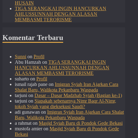
HUSAIN
TIGA SERANGKAI INGIN HANCURKAN
AHLUSSUNNAH DENGAN ALASAN
MEMBASMI TERORISME
Komentar Terbaru
Sunni
on
Profil
Abu Hamzah
on
TIGA SERANGKAI INGIN
HANCURKAN AHLUSSUNNAH DENGAN
ALASAN MEMBASMI TERORISME
suharto
on
Profil
ismail rajab pane
on
Imigran Syiah Iran Ajarkan Cara
Shalat Baru, Walikota Pekanbaru Waspada
tarjuni
on
Dasar – Dasar Madzhab Syiah (Bagian ke-1)
tarjuni
on
Siapakah sebenarnya Nimr Baqr Al-Nimr,
tokoh Syiah yang dieksekusi Saudi?
adi gunawan
on
Imigran Syiah Iran Ajarkan Cara Shalat
Baru, Walikota Pekanbaru Waspada
a rahmat
on
Masjid Syiah Baru di Pondok Gede Bekasi
mustofa amier
on
Masjid Syiah Baru di Pondok Gede
Bekasi