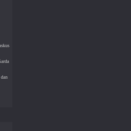
askus
Garda
 dan