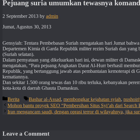
Pejuang suria umumkan tewasnya komandan
2 September 2013
by
admin
Jumat, Agustus 30, 2013
Gensyiah: Tentara Pembebasan Suriah mengatakan hari Jumat bahwa
Departemen Kimia di Garda Republik militer rezim Suriah dan yang
(Suriah selatan).
Dalam pernyataan yang dikeluarkan hari ini, dewan militer di Dama
mengatakan, “Para pejuang Angkatan Darat Al-Hurr berhasil membu
Republik, yang bertanggung jawab atas pembantaian kemoterapi di Gh
kematiannya.
Dan sekitar 1.500 orang tewas dan 10 ribu terluka, kebanyakan per
kota-kota di daerah Ghauta Damaskus.
Categories
Tags
Berita
Bashar al-Assad
,
membongkar kejahatan syiah
,
nushoir
Mohon bantu proyek SEO “Pembersihan Situs Syi’ah dari Search 
Iran mengancam saudi, dengan oprasi terror di wilayahnya, jika sur
Leave a Comment