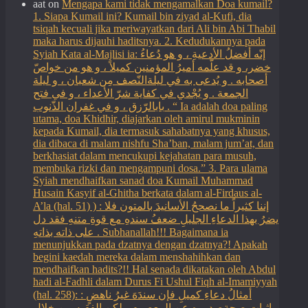
aat
on
Mengapa kami tidak mengamalkan Doa kumail?
1. Siapa Kumail ini? Kumail bin ziyad al-Kufi, dia
tsiqah kecuali jika meriwayatkan dari Ali bin Abi Thabil
maka harus dijauhi haditsnya. 2. Kedudukannya pada
Syiah Kata al-Majlisi ia: إنّه أفضلُ الأدعيةِ ، و هو دُعاءُ
خضر، و قد علّمه أميرُ المؤمنين كميلاً ، و هو من خواصّ
أصحابه . و يُدعى به في ليلةالنّصف مِن شعبان ، و ليلة
الجمعة . و يُجْدي في كفاية شرّ الأعداء ، و في فتح
بابالرّزق ، و في غفران الذّنوب . “ Ia adalah doa paling
utama, doa Khidhir, diajarkan oleh amirul mukminin
kepada Kumail, dia termasuk sahabatnya yang khusus,
dia dibaca di malam nishfu Sha’ban, malam jum’at, dan
berkhasiat dalam mencukupi kejahatan para musuh,
membuka rizki dan mengampuni dosa.” 3. Para ulama
Syiah mendhaifkan sanad doa Kumail Muhammad
Husain Kasyif al-Ghitha berkata dalam al-Firdaus al-
A’la (hal. 51) ) : إننا كثيراً ما نصححُ الأسانيدَ بالمتون فلا
يضرُ بهذا الدعاءِ الجليلِ ضعفُ سندهِ مع قوةِ متنهِ فقد دل
على ذاته بذاتهِ . Subhanallah!!! Bagaimana ia
menunjukkan pada dzatnya dengan dzatnya?! Apakah
begini kaedah mereka dalam menshahihkan dan
mendhaifkan hadits?!! Hal senada dikatakan oleh Abdul
hadi al-Fadhli dalam Durus Fi Ushul Fiqh al-Imamiyyah
(hal. 258): : أمثالُ دعاءِ كميلِ فإن سندَهَ غيرُ ناهضٍ
بإثبات صحةِصدورهِ عن المعصومِ ، لكن الفقيه من خلالِ