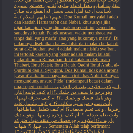
مقارنته أسلوب هذا الدعاء بما يعرفُهُ من خصائص مميزة
لأساليب أدعية أهل البيت يحصل له القطع بأنه صادرٌ
عنهم ( عليهم السلام ) . 4. Doa Kumail menyalahi adab
dan kaedah Harus tsabit dari Nabi i, khususnya jika
dijadikan ajran yang diutamakan seperti ini, sementara
sanadnya lemah. Pengkhususan waktu membacanya
tanpa dalil yang marfu’ atau yang hukumnya marfu’. Di
dalamnya disebutkan bahwa tafsir dari malam berkah di
surat al-Dhukhan ayat 4 adalah malam nishfu sya’ban,
ini tertolak karena yang benar adalah malam lailatul
qadar di bulan Ramadhan. Ini dikatakan oleh imam
Thabari, Ibnu Katsir, Ibnu Rajab, Qadhi Ibnul Arabi, al-
Qurthubi dan al-Syinqithi. Doa Kumail tidak ada aroma
jawami’ al-kalim sebagaimana cirri khas Nabi i. Banyak
mengandung unsure I’tida` (melampaui batas) dalam
doa, seperti contoh: : يا مولاي…فكيف يبقى في العذاب ،
وهو يرجو ما سلف من حلمك..؟! ام كيف تولمه النار،
وهو يأمل فضلك ورحمتك ..؟! ام كيف يحرقه لهيبها ،
وأنت تسمع صوته وترىمكانه..؟! أم كيف بشتمل عليه
زفيرها ، وأنت تعلم ضعفة..؟! أم كيف يتقلقل بيناطباقها ،
وانت تعلم صدقه..؟! أم كيف تزجرة زبانيتها ، وهو يناديك
يا ربه ..؟! أمكيف يرجو فضلك في عتقه منها ، فتتركه
فيها..؟! هيهات … Sementara Allah telah berfirman:
ادْعُوا رَبَّكُمْ تَضَرُّعًاوَخُفْيَةً إِنَّهُ لَا يُحِبُّ الْمُعْتَدِينَ ” [