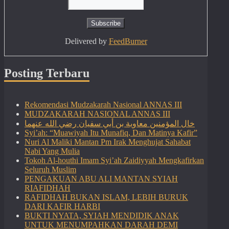
Delivered by
FeedBurner
Posting Terbaru
Rekomendasi Mudzakarah Nasional ANNAS III
MUDZAKARAH NASIONAL ANNAS III
خال المؤمنين معاوية بن أبي سفيان رضي الله عنهما
Syi’ah: “Muawiyah Itu Munafiq, Dan Matinya Kafir”
Nuri Al Maliki Mantan Pm Irak Menghujat Sahabat
Nabi Yang Mulia
Tokoh Al-houthi Imam Syi’ah Zaidiyyah Mengkafirkan
Seluruh Muslim
PENGAKUAN ABU ALI MANTAN SYIAH
RIAFIDHAH
RAFIDHAH BUKAN ISLAM, LEBIH BURUK
DARI KAFIR HARBI
BUKTI NYATA, SYIAH MENDIDIK ANAK
UNTUK MENUMPAHKAN DARAH DEMI