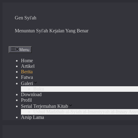
Skip
to
content
Gen Syi'ah
Menuntun Syi'ah Kejalan Yang Benar
Menu
Home
Artikel
Berita
Fatwa
Galeri
Buku
Download
Profil
Serial Terjemahan Kitab
Ushul Madzhab al-Syiah al-Imamiyyah al-Itsnay Asyr
Arsip Lama