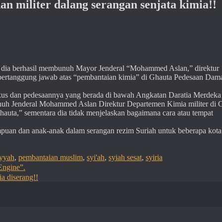
 militer dalang serangan senjata kimia!!
 dia berhasil membunuh Mayor Jenderal “Mohammed Aslan,” direktur
 bertanggung jawab atas “pembantaian kimia” di Ghauta Pedesaan Dam
skus dan pedesaannya yang berada di bawah Angkatan Daratia Merdeka
nuh Jenderal Mohammed Aslan Direktur Departemen Kimia militer di 
auta,” sementara dia tidak menjelaskan bagaimana cara atau tempat
empuan dan anak-anak dalam serangan rezim Suriah untuk beberapa kota
iyyah
,
pembantaian muslim
,
syi'ah
,
syiah sesat
,
syiria
Engine”.
ia diserang!!