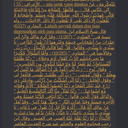
الأعراف : 55 ] . – ada sajak yang dipaksa ‏عَنْ‏‏عِكْرِمَةَ ‏، ‏عَنْ
‏ ‏ابْنِ عَبَّاسٍ ‏‏قَالَ : … فَانْظُرْ ‏‏ السَّجْعَ ‏‏مِنْ الدُّعَاءِ فَاجْتَنِبْهُ
فَإِنِّي عَهِدْتُ رَسُولَ اللَّهِ ‏ ‏صَلَّىاللَّهُ عَلَيْهِ وَسَلَّمَ ‏ ‏وَأَصْحَابَهُ لَا
يَفْعَلُونَ إِلَّا ذَلِكَ ‏‏يَعْنِي لَا يَفْعَلُونَ إِلَّا ذَلِكَ ‏ ‏الِاجْتِنَابَ . رواه
البخاري (6337) . Lafazh sayyidi dalam doa juga
dipersoalkan oleh para ulama. قال شيخُ الإسلامِ ابنُ
تيميةَ في ” الفتاوى ” (1/207) : وَقَدْ كَرِهَ مَالِكٌ وَابْنُ أَبِي
عِمْرَانَ مِنْ أَصْحَابِأَبِي حَنِيفَةَ وَغَيْرِهِمَا أَنْ يَقُولَ الدَّاعِي : يَا
سَيِّدِي يَا سَيِّدِي، وَقَالُوا : قُلْ كَمَا قَالَتْ الْأَنْبِيَاءُ : رَبِّ رَبِّ .
وقالأيضاً في ” الفتاوى ” (10/285) : وَأَمَّا السُّؤَالُ فَكَثِيرًا
مَا يَجِيءُبِاسْمِ الرَّبِّ كَقَوْلِ آدَمَ وَحَوَّاءَ : ” رَبَّنَا ظَلَمْنَا
أَنْفُسَنَاوَإِنْ لَمْ تَغْفِرْ لَنَا وَتَرْحَمْنَا لَنَكُونَنَّ مِنَ الْخَاسِرِينَ ”
وَقَوْلِ نُوحٍ : ” رَبِّ إنِّي أَعُوذُ بِكَ أَنْ أَسْأَلَكَ مَا لَيْسَ لِي
بِهِعِلْمٌ ” وَقَوْلِ مُوسَى : ” رَبِّ إنِّي ظَلَمْتُ نَفْسِي فَاغْفِرْ لِي
” وَقَوْلِ الْخَلِيلِ : ” رَبَّنَا إنِّي أَسْكَنْتُ مِنْ ذُرِّيَّتِي بِوَادٍغَيْرِ ذِي
زَرْعٍ عِنْدَ بَيْتِكَ الْمُحَرَّمِ رَبَّنَا لِيُقِيمُوا الصَّلَاةَ ” الْآيَةُ وَقَوْلِهِ
مَعَ إسْمَاعِيلَ : ” رَبَّنَا تَقَبَّلْ مِنَّا إنَّكَ أَنْتَالسَّمِيعُ الْعَلِيمُ ”
وَكَذَلِكَ قَوْلُ الَّذِينَ قَالُوا : ” رَبَّنَا آتِنَافِي الدُّنْيَا حَسَنَةً وَفِي
الْآخِرَةِ حَسَنَةً وَقِنَا عَذَابَ النَّارِ ” وَمِثْلُ هَذَا كَثِيرٌ . وَقَدْ نُقِلَ
عَنْ مَالِك أَنَّهُ قَالَ : أَكْرَهُ لِلرَّجُلِ أَنْ يَقُولَ فِي دُعَائِهِ : يَا
سَيِّدِي يَا سَيِّدِي يَاحَنَّانُ يَا حَنَّانُ وَلَكِنْ يَدْعُو بِمَا دَعَتْ بِهِ
الْأَنْبِيَاءُ ؛رَبَّنَا رَبَّنَا نَقَلَهُ عَنْهُ العتبي فِي العتبية . وقال ابن
رجب فيجامع العلوم والحكم عند شرح الحديث العاشر