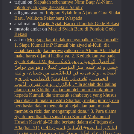
tarjuni
on
Siapakah sebenarnya Nimr Baqr Al-Nimr,
tokoh Syiah yang dieksekusi Saudi?
adi gunawan
on
Imigran Syiah Iran Ajarkan Cara Shalat
Baru, Walikota Pekanbaru Waspada
a rahmat
on
Masjid Syiah Baru di Pondok Gede Bekasi
mustofa amier
on
Masjid Syiah Baru di Pondok Gede
Bekasi
aat
on
Mengapa kami tidak mengamalkan Doa kumail?
1. Siapa Kumail ini? Kumail bin ziyad al-Kufi, dia
tsiqah kecuali jika meriwayatkan dari Ali bin Abi Thabil
maka harus dijauhi haditsnya. 2. Kedudukannya pada
Syiah Kata al-Majlisi ia: إنّه أفضلُ الأدعيةِ ، و هو دُعاءُ
خضر، و قد علّمه أميرُ المؤمنين كميلاً ، و هو من خواصّ
أصحابه . و يُدعى به في ليلةالنّصف مِن شعبان ، و ليلة
الجمعة . و يُجْدي في كفاية شرّ الأعداء ، و في فتح
بابالرّزق ، و في غفران الذّنوب . “ Ia adalah doa paling
utama, doa Khidhir, diajarkan oleh amirul mukminin
kepada Kumail, dia termasuk sahabatnya yang khusus,
dia dibaca di malam nishfu Sha’ban, malam jum’at, dan
berkhasiat dalam mencukupi kejahatan para musuh,
membuka rizki dan mengampuni dosa.” 3. Para ulama
Syiah mendhaifkan sanad doa Kumail Muhammad
Husain Kasyif al-Ghitha berkata dalam al-Firdaus al-
A’la (hal. 51) ) : إننا كثيراً ما نصححُ الأسانيدَ بالمتون فلا
يضرُ بهذا الدعاءِ الجليلِ ضعفُ سندهِ مع قوةِ متنهِ فقد دل