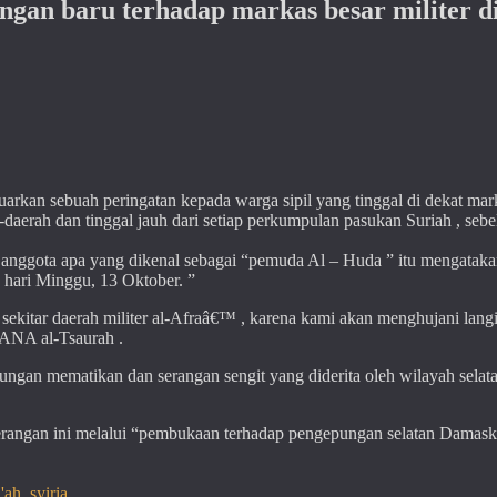
gan baru terhadap markas besar militer d
arkan sebuah peringatan kepada warga sipil yang tinggal di dekat mar
erah dan tinggal jauh dari setiap perkumpulan pasukan Suriah , seb
u anggota apa yang dikenal sebagai “pemuda Al – Huda ” itu mengataka
 hari Minggu, 13 Oktober. ”
kitar daerah militer al-Afraâ€™ , karena kami akan menghujani langi
SANA al-Tsaurah .
ungan mematikan dan serangan sengit yang diderita oleh wilayah selat
erangan ini melalui “pembukaan terhadap pengepungan selatan Damask
i'ah
,
syiria