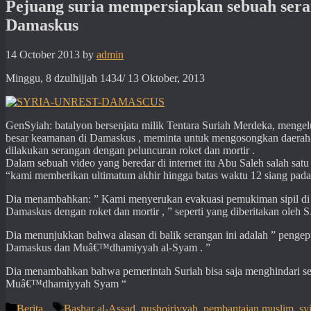
Pejuang suria mempersiapkan sebuah seran
Damaskus
14 October 2013
by
admin
Minggu, 8 dzulhijjah 1434/ 13 Oktober, 2013
GenSyiah: batalyon bersenjata milik Tentara Suriah Merdeka, mengelu
besar keamanan di Damaskus , meminta untuk mengosongkan daerah-da
dilakukan serangan dengan peluncuran roket dan mortir .
Dalam sebuah video yang beredar di internet itu Abu Saleh salah sat
“kami memberikan ultimatum akhir hingga batas waktu 12 siang pada
Dia menambahkan: ” Kami menyerukan evakuasi pemukiman sipil di se
Damaskus dengan roket dan mortir , ” seperti yang diberitakan oleh 
Dia menunjukkan bahwa alasan di balik serangan ini adalah ” pengep
Damaskus dan Muâ€™dhamiyyah al-Syam . ”
Dia menambahkan bahwa pemerintah Suriah bisa saja menghindari s
Muâ€™dhamiyyah Syam “
Categories
Tags
Berita
Bashar al-Assad
,
nushoiriyyah
,
pembantaian muslim
,
sy