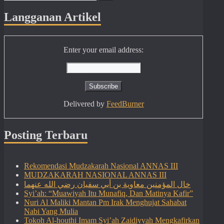
for:
Langganan Artikel
Enter your email address:
Delivered by
FeedBurner
Posting Terbaru
Rekomendasi Mudzakarah Nasional ANNAS III
MUDZAKARAH NASIONAL ANNAS III
خال المؤمنين معاوية بن أبي سفيان رضي الله عنهما
Syi’ah: “Muawiyah Itu Munafiq, Dan Matinya Kafir”
Nuri Al Maliki Mantan Pm Irak Menghujat Sahabat
Nabi Yang Mulia
Tokoh Al-houthi Imam Syi’ah Zaidiyyah Mengkafirkan