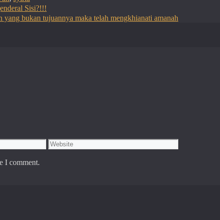
nderal Sisi?!!!
uan yang bukan tujuannya maka telah mengkhianati amanah
Website
me I comment.