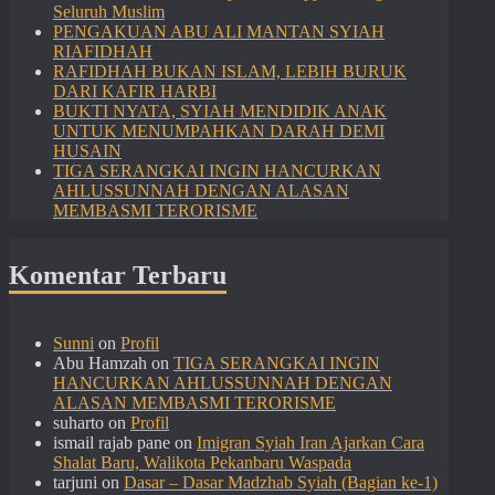
Seluruh Muslim
PENGAKUAN ABU ALI MANTAN SYIAH
RIAFIDHAH
RAFIDHAH BUKAN ISLAM, LEBIH BURUK
DARI KAFIR HARBI
BUKTI NYATA, SYIAH MENDIDIK ANAK
UNTUK MENUMPAHKAN DARAH DEMI
HUSAIN
TIGA SERANGKAI INGIN HANCURKAN
AHLUSSUNNAH DENGAN ALASAN
MEMBASMI TERORISME
Komentar Terbaru
Sunni
on
Profil
Abu Hamzah
on
TIGA SERANGKAI INGIN
HANCURKAN AHLUSSUNNAH DENGAN
ALASAN MEMBASMI TERORISME
suharto
on
Profil
ismail rajab pane
on
Imigran Syiah Iran Ajarkan Cara
Shalat Baru, Walikota Pekanbaru Waspada
tarjuni
on
Dasar – Dasar Madzhab Syiah (Bagian ke-1)