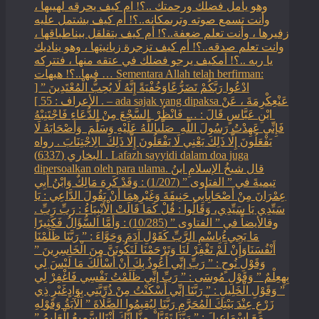
وهو يأمل فضلك ورحمتك ..؟! ام كيف يحرقه لهيبها ،
وأنت تسمع صوته وترىمكانه..؟! أم كيف بشتمل عليه
زفيرها ، وأنت تعلم ضعفة..؟! أم كيف يتقلقل بيناطباقها ،
وانت تعلم صدقه..؟! أم كيف تزجرة زبانيتها ، وهو يناديك
يا ربه ..؟! أمكيف يرجو فضلك في عتقه منها ، فتتركه
فيها..؟! هيهات … Sementara Allah telah berfirman:
ادْعُوا رَبَّكُمْ تَضَرُّعًاوَخُفْيَةً إِنَّهُ لَا يُحِبُّ الْمُعْتَدِينَ ” [
الأعراف : 55 ] . – ada sajak yang dipaksa ‏عَنْ‏‏عِكْرِمَةَ ‏، ‏عَنْ
‏ ‏ابْنِ عَبَّاسٍ ‏‏قَالَ : … فَانْظُرْ ‏‏ السَّجْعَ ‏‏مِنْ الدُّعَاءِ فَاجْتَنِبْهُ
فَإِنِّي عَهِدْتُ رَسُولَ اللَّهِ ‏ ‏صَلَّىاللَّهُ عَلَيْهِ وَسَلَّمَ ‏ ‏وَأَصْحَابَهُ لَا
يَفْعَلُونَ إِلَّا ذَلِكَ ‏‏يَعْنِي لَا يَفْعَلُونَ إِلَّا ذَلِكَ ‏ ‏الِاجْتِنَابَ . رواه
البخاري (6337) . Lafazh sayyidi dalam doa juga
dipersoalkan oleh para ulama. قال شيخُ الإسلامِ ابنُ
تيميةَ في ” الفتاوى ” (1/207) : وَقَدْ كَرِهَ مَالِكٌ وَابْنُ أَبِي
عِمْرَانَ مِنْ أَصْحَابِأَبِي حَنِيفَةَ وَغَيْرِهِمَا أَنْ يَقُولَ الدَّاعِي : يَا
سَيِّدِي يَا سَيِّدِي، وَقَالُوا : قُلْ كَمَا قَالَتْ الْأَنْبِيَاءُ : رَبِّ رَبِّ .
وقالأيضاً في ” الفتاوى ” (10/285) : وَأَمَّا السُّؤَالُ فَكَثِيرًا
مَا يَجِيءُبِاسْمِ الرَّبِّ كَقَوْلِ آدَمَ وَحَوَّاءَ : ” رَبَّنَا ظَلَمْنَا
أَنْفُسَنَاوَإِنْ لَمْ تَغْفِرْ لَنَا وَتَرْحَمْنَا لَنَكُونَنَّ مِنَ الْخَاسِرِينَ ”
وَقَوْلِ نُوحٍ : ” رَبِّ إنِّي أَعُوذُ بِكَ أَنْ أَسْأَلَكَ مَا لَيْسَ لِي
بِهِعِلْمٌ ” وَقَوْلِ مُوسَى : ” رَبِّ إنِّي ظَلَمْتُ نَفْسِي فَاغْفِرْ لِي
” وَقَوْلِ الْخَلِيلِ : ” رَبَّنَا إنِّي أَسْكَنْتُ مِنْ ذُرِّيَّتِي بِوَادٍغَيْرِ ذِي
زَرْعٍ عِنْدَ بَيْتِكَ الْمُحَرَّمِ رَبَّنَا لِيُقِيمُوا الصَّلَاةَ ” الْآيَةُ وَقَوْلِهِ
مَعَ إسْمَاعِيلَ : ” رَبَّنَا تَقَبَّلْ مِنَّا إنَّكَ أَنْتَالسَّمِيعُ الْعَلِيمُ ”