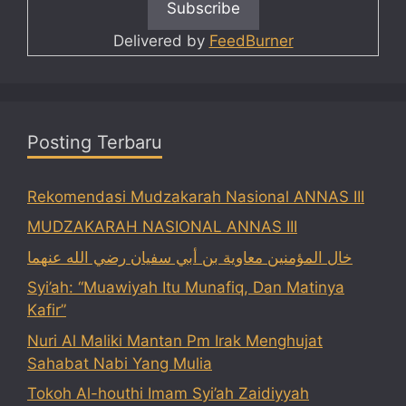
Delivered by
FeedBurner
Posting Terbaru
Rekomendasi Mudzakarah Nasional ANNAS III
MUDZAKARAH NASIONAL ANNAS III
خال المؤمنين معاوية بن أبي سفيان رضي الله عنهما
Syi’ah: “Muawiyah Itu Munafiq, Dan Matinya
Kafir”
Nuri Al Maliki Mantan Pm Irak Menghujat
Sahabat Nabi Yang Mulia
Tokoh Al-houthi Imam Syi’ah Zaidiyyah