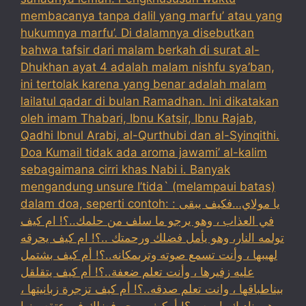
membacanya tanpa dalil yang marfu’ atau yang
hukumnya marfu’. Di dalamnya disebutkan
bahwa tafsir dari malam berkah di surat al-
Dhukhan ayat 4 adalah malam nishfu sya’ban,
ini tertolak karena yang benar adalah malam
lailatul qadar di bulan Ramadhan. Ini dikatakan
oleh imam Thabari, Ibnu Katsir, Ibnu Rajab,
Qadhi Ibnul Arabi, al-Qurthubi dan al-Syinqithi.
Doa Kumail tidak ada aroma jawami’ al-kalim
sebagaimana cirri khas Nabi i. Banyak
mengandung unsure I’tida` (melampaui batas)
dalam doa, seperti contoh: : يا مولاي…فكيف يبقى
في العذاب ، وهو يرجو ما سلف من حلمك..؟! ام كيف
تولمه النار، وهو يأمل فضلك ورحمتك ..؟! ام كيف يحرقه
لهيبها ، وأنت تسمع صوته وترىمكانه..؟! أم كيف بشتمل
عليه زفيرها ، وأنت تعلم ضعفة..؟! أم كيف يتقلقل
بيناطباقها ، وانت تعلم صدقه..؟! أم كيف تزجرة زبانيتها ،
وهو يناديك يا ربه ..؟! أمكيف يرجو فضلك في عتقه منها