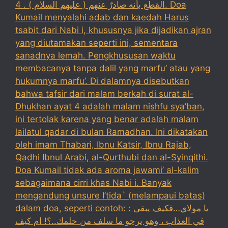
القطع بأنه صادرٌ عنهم ( عليهم السلام ) . 4. Doa
Kumail menyalahi adab dan kaedah Harus
tsabit dari Nabi i, khususnya jika dijadikan ajran
yang diutamakan seperti ini, sementara
sanadnya lemah. Pengkhususan waktu
membacanya tanpa dalil yang marfu’ atau yang
hukumnya marfu’. Di dalamnya disebutkan
bahwa tafsir dari malam berkah di surat al-
Dhukhan ayat 4 adalah malam nishfu sya’ban,
ini tertolak karena yang benar adalah malam
lailatul qadar di bulan Ramadhan. Ini dikatakan
oleh imam Thabari, Ibnu Katsir, Ibnu Rajab,
Qadhi Ibnul Arabi, al-Qurthubi dan al-Syinqithi.
Doa Kumail tidak ada aroma jawami’ al-kalim
sebagaimana cirri khas Nabi i. Banyak
mengandung unsure I’tida` (melampaui batas)
dalam doa, seperti contoh: : يا مولاي…فكيف يبقى
في العذاب ، وهو يرجو ما سلف من حلمك..؟! ام كيف