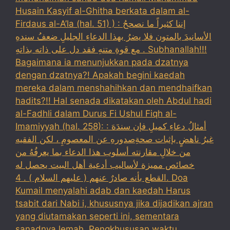
Husain Kasyif al-Ghitha berkata dalam al-
Firdaus al-A’la (hal. 51) ) : إننا كثيراً ما نصححُ
الأسانيدَ بالمتون فلا يضرُ بهذا الدعاءِ الجليلِ ضعفُ سندهِ
مع قوةِ متنهِ فقد دل على ذاته بذاتهِ . Subhanallah!!!
Bagaimana ia menunjukkan pada dzatnya
dengan dzatnya?! Apakah begini kaedah
mereka dalam menshahihkan dan mendhaifkan
hadits?!! Hal senada dikatakan oleh Abdul hadi
al-Fadhli dalam Durus Fi Ushul Fiqh al-
Imamiyyah (hal. 258): : أمثالُ دعاءِ كميلِ فإن سندَهَ
غيرُ ناهضٍ بإثبات صحةِصدورهِ عن المعصومِ ، لكن الفقيه
من خلالِ مقارنته أسلوب هذا الدعاء بما يعرفُهُ من
خصائص مميزة لأساليب أدعية أهل البيت يحصل له
القطع بأنه صادرٌ عنهم ( عليهم السلام ) . 4. Doa
Kumail menyalahi adab dan kaedah Harus
tsabit dari Nabi i, khususnya jika dijadikan ajran
yang diutamakan seperti ini, sementara
sanadnya lemah. Pengkhususan waktu