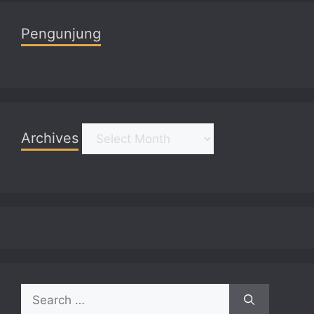
Pengunjung
Archives
Archives
Search
for: