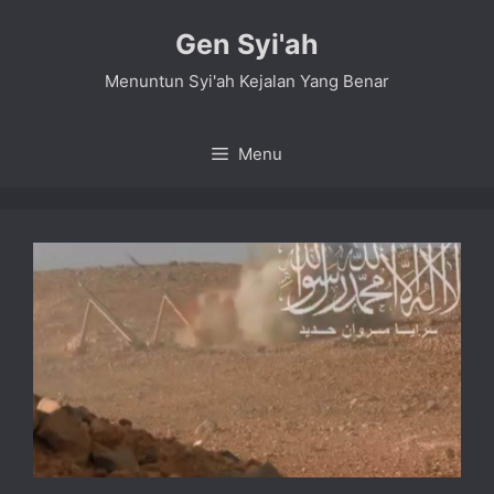
Skip
Gen Syi'ah
to
content
Menuntun Syi'ah Kejalan Yang Benar
Menu