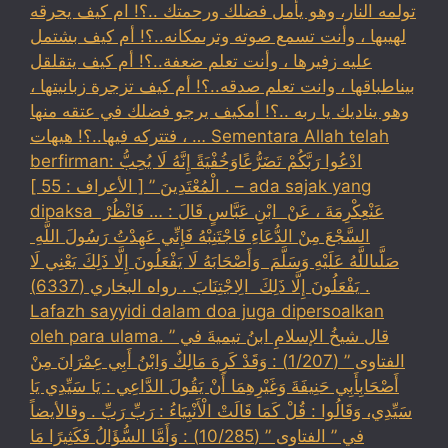
تولمه النار، وهو يأمل فضلك ورحمتك ..؟! ام كيف يحرقه
لهيبها ، وأنت تسمع صوته وترىمكانه..؟! أم كيف بشتمل
عليه زفيرها ، وأنت تعلم ضعفة..؟! أم كيف يتقلقل
بيناطباقها ، وانت تعلم صدقه..؟! أم كيف تزجرة زبانيتها ،
وهو يناديك يا ربه ..؟! أمكيف يرجو فضلك في عتقه منها
، فتتركه فيها..؟! هيهات … Sementara Allah telah
berfirman: ادْعُوا رَبَّكُمْ تَضَرُّعًاوَخُفْيَةً إِنَّهُ لَا يُحِبُّ
الْمُعْتَدِينَ ” [ الأعراف : 55 ] . – ada sajak yang
dipaksa ‏عَنْ‏‏عِكْرِمَةَ ‏، ‏عَنْ ‏ ‏ابْنِ عَبَّاسٍ ‏‏قَالَ : … فَانْظُرْ ‏‏
السَّجْعَ ‏‏مِنْ الدُّعَاءِ فَاجْتَنِبْهُ فَإِنِّي عَهِدْتُ رَسُولَ اللَّهِ ‏
‏صَلَّىاللَّهُ عَلَيْهِ وَسَلَّمَ ‏ ‏وَأَصْحَابَهُ لَا يَفْعَلُونَ إِلَّا ذَلِكَ ‏‏يَعْنِي لَا
يَفْعَلُونَ إِلَّا ذَلِكَ ‏ ‏الِاجْتِنَابَ . رواه البخاري (6337) .
Lafazh sayyidi dalam doa juga dipersoalkan
oleh para ulama. قال شيخُ الإسلامِ ابنُ تيميةَ في ”
الفتاوى ” (1/207) : وَقَدْ كَرِهَ مَالِكٌ وَابْنُ أَبِي عِمْرَانَ مِنْ
أَصْحَابِأَبِي حَنِيفَةَ وَغَيْرِهِمَا أَنْ يَقُولَ الدَّاعِي : يَا سَيِّدِي يَا
سَيِّدِي، وَقَالُوا : قُلْ كَمَا قَالَتْ الْأَنْبِيَاءُ : رَبِّ رَبِّ . وقالأيضاً
في ” الفتاوى ” (10/285) : وَأَمَّا السُّؤَالُ فَكَثِيرًا مَا