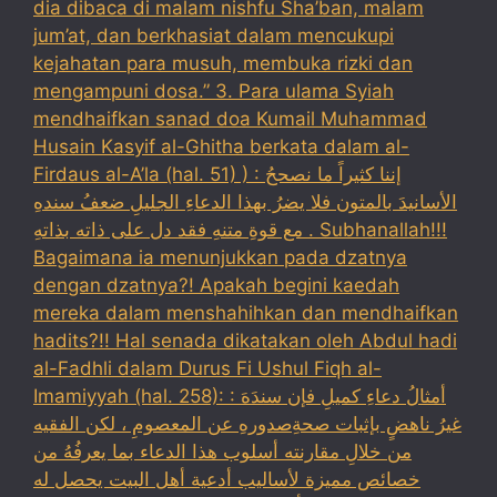
dia dibaca di malam nishfu Sha’ban, malam
jum’at, dan berkhasiat dalam mencukupi
kejahatan para musuh, membuka rizki dan
mengampuni dosa.” 3. Para ulama Syiah
mendhaifkan sanad doa Kumail Muhammad
Husain Kasyif al-Ghitha berkata dalam al-
Firdaus al-A’la (hal. 51) ) : إننا كثيراً ما نصححُ
الأسانيدَ بالمتون فلا يضرُ بهذا الدعاءِ الجليلِ ضعفُ سندهِ
مع قوةِ متنهِ فقد دل على ذاته بذاتهِ . Subhanallah!!!
Bagaimana ia menunjukkan pada dzatnya
dengan dzatnya?! Apakah begini kaedah
mereka dalam menshahihkan dan mendhaifkan
hadits?!! Hal senada dikatakan oleh Abdul hadi
al-Fadhli dalam Durus Fi Ushul Fiqh al-
Imamiyyah (hal. 258): : أمثالُ دعاءِ كميلِ فإن سندَهَ
غيرُ ناهضٍ بإثبات صحةِصدورهِ عن المعصومِ ، لكن الفقيه
من خلالِ مقارنته أسلوب هذا الدعاء بما يعرفُهُ من
خصائص مميزة لأساليب أدعية أهل البيت يحصل له