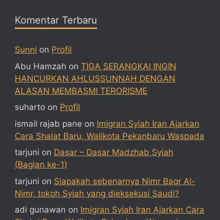
Komentar Terbaru
Sunni
on
Profil
Abu Hamzah
on
TIGA SERANGKAI INGIN
HANCURKAN AHLUSSUNNAH DENGAN
ALASAN MEMBASMI TERORISME
suharto
on
Profil
ismail rajab pane
on
Imigran Syiah Iran Ajarkan
Cara Shalat Baru, Walikota Pekanbaru Waspada
tarjuni
on
Dasar – Dasar Madzhab Syiah
(Bagian ke-1)
tarjuni
on
Siapakah sebenarnya Nimr Baqr Al-
Nimr, tokoh Syiah yang dieksekusi Saudi?
adi gunawan
on
Imigran Syiah Iran Ajarkan Cara