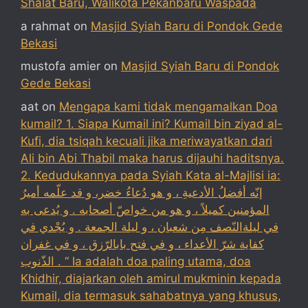
Shalat Baru, Walikota Pekanbaru Waspada
a rahmat
on
Masjid Syiah Baru di Pondok Gede
Bekasi
mustofa amier
on
Masjid Syiah Baru di Pondok
Gede Bekasi
aat
on
Mengapa kami tidak mengamalkan Doa
kumail? 1. Siapa Kumail ini? Kumail bin ziyad al-
Kufi, dia tsiqah kecuali jika meriwayatkan dari
Ali bin Abi Thabil maka harus dijauhi haditsnya.
2. Kedudukannya pada Syiah Kata al-Majlisi ia:
إنّه أفضلُ الأدعيةِ ، و هو دُعاءُ خضر، و قد علّمه أميرُ
المؤمنين كميلاً ، و هو من خواصّ أصحابه . و يُدعى به
في ليلةالنّصف مِن شعبان ، و ليلة الجمعة . و يُجْدي في
كفاية شرّ الأعداء ، و في فتح بابالرّزق ، و في غفران
الذّنوب . “ Ia adalah doa paling utama, doa
Khidhir, diajarkan oleh amirul mukminin kepada
Kumail, dia termasuk sahabatnya yang khusus,