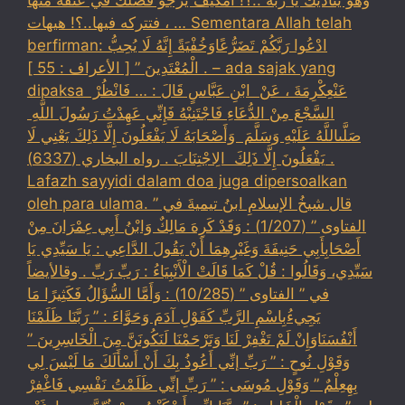
، فتتركه فيها..؟! هيهات … Sementara Allah telah
berfirman: ادْعُوا رَبَّكُمْ تَضَرُّعًاوَخُفْيَةً إِنَّهُ لَا يُحِبُّ
الْمُعْتَدِينَ ” [ الأعراف : 55 ] . – ada sajak yang
dipaksa ‏عَنْ‏‏عِكْرِمَةَ ‏، ‏عَنْ ‏ ‏ابْنِ عَبَّاسٍ ‏‏قَالَ : … فَانْظُرْ ‏‏
السَّجْعَ ‏‏مِنْ الدُّعَاءِ فَاجْتَنِبْهُ فَإِنِّي عَهِدْتُ رَسُولَ اللَّهِ ‏
‏صَلَّىاللَّهُ عَلَيْهِ وَسَلَّمَ ‏ ‏وَأَصْحَابَهُ لَا يَفْعَلُونَ إِلَّا ذَلِكَ ‏‏يَعْنِي لَا
يَفْعَلُونَ إِلَّا ذَلِكَ ‏ ‏الِاجْتِنَابَ . رواه البخاري (6337) .
Lafazh sayyidi dalam doa juga dipersoalkan
oleh para ulama. قال شيخُ الإسلامِ ابنُ تيميةَ في ”
الفتاوى ” (1/207) : وَقَدْ كَرِهَ مَالِكٌ وَابْنُ أَبِي عِمْرَانَ مِنْ
أَصْحَابِأَبِي حَنِيفَةَ وَغَيْرِهِمَا أَنْ يَقُولَ الدَّاعِي : يَا سَيِّدِي يَا
سَيِّدِي، وَقَالُوا : قُلْ كَمَا قَالَتْ الْأَنْبِيَاءُ : رَبِّ رَبِّ . وقالأيضاً
في ” الفتاوى ” (10/285) : وَأَمَّا السُّؤَالُ فَكَثِيرًا مَا
يَجِيءُبِاسْمِ الرَّبِّ كَقَوْلِ آدَمَ وَحَوَّاءَ : ” رَبَّنَا ظَلَمْنَا
أَنْفُسَنَاوَإِنْ لَمْ تَغْفِرْ لَنَا وَتَرْحَمْنَا لَنَكُونَنَّ مِنَ الْخَاسِرِينَ ”
وَقَوْلِ نُوحٍ : ” رَبِّ إنِّي أَعُوذُ بِكَ أَنْ أَسْأَلَكَ مَا لَيْسَ لِي
بِهِعِلْمٌ ” وَقَوْلِ مُوسَى : ” رَبِّ إنِّي ظَلَمْتُ نَفْسِي فَاغْفِرْ