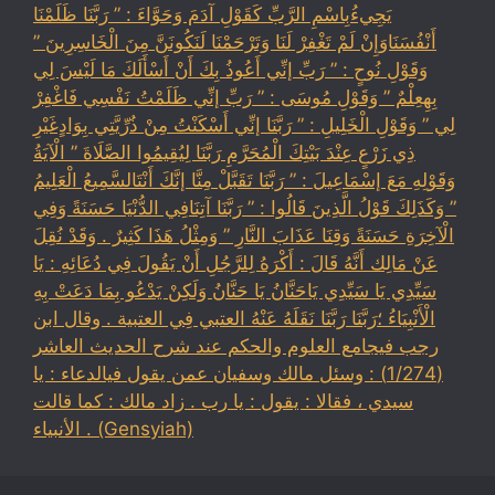
يَجِيءُبِاسْمِ الرَّبِّ كَقَوْلِ آدَمَ وَحَوَّاءَ : ” رَبَّنَا ظَلَمْنَا
أَنْفُسَنَاوَإِنْ لَمْ تَغْفِرْ لَنَا وَتَرْحَمْنَا لَنَكُونَنَّ مِنَ الْخَاسِرِينَ ”
وَقَوْلِ نُوحٍ : ” رَبِّ إنِّي أَعُوذُ بِكَ أَنْ أَسْأَلَكَ مَا لَيْسَ لِي
بِهِعِلْمٌ ” وَقَوْلِ مُوسَى : ” رَبِّ إنِّي ظَلَمْتُ نَفْسِي فَاغْفِرْ
لِي ” وَقَوْلِ الْخَلِيلِ : ” رَبَّنَا إنِّي أَسْكَنْتُ مِنْ ذُرِّيَّتِي بِوَادٍغَيْرِ
ذِي زَرْعٍ عِنْدَ بَيْتِكَ الْمُحَرَّمِ رَبَّنَا لِيُقِيمُوا الصَّلَاةَ ” الْآيَةُ
وَقَوْلِهِ مَعَ إسْمَاعِيلَ : ” رَبَّنَا تَقَبَّلْ مِنَّا إنَّكَ أَنْتَالسَّمِيعُ الْعَلِيمُ
” وَكَذَلِكَ قَوْلُ الَّذِينَ قَالُوا : ” رَبَّنَا آتِنَافِي الدُّنْيَا حَسَنَةً وَفِي
الْآخِرَةِ حَسَنَةً وَقِنَا عَذَابَ النَّارِ ” وَمِثْلُ هَذَا كَثِيرٌ . وَقَدْ نُقِلَ
عَنْ مَالِك أَنَّهُ قَالَ : أَكْرَهُ لِلرَّجُلِ أَنْ يَقُولَ فِي دُعَائِهِ : يَا
سَيِّدِي يَا سَيِّدِي يَاحَنَّانُ يَا حَنَّانُ وَلَكِنْ يَدْعُو بِمَا دَعَتْ بِهِ
الْأَنْبِيَاءُ ؛رَبَّنَا رَبَّنَا نَقَلَهُ عَنْهُ العتبي فِي العتبية . وقال ابن
رجب فيجامع العلوم والحكم عند شرح الحديث العاشر
(1/274) : وسئل مالك وسفيان عمن يقول فيالدعاء : يا
سيدي ، فقالا : يقول : يا رب . زاد مالك : كما قالت
الأنبياء . (Gensyiah)