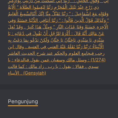
لِي ” وَقَوْلِ الْخَلِيلِ : ” رَبَّنَا إنِّي أَسْكَنْتُ مِنْ ذُرِّيَّتِي بِوَادٍغَيْرِ
ذِي زَرْعٍ عِنْدَ بَيْتِكَ الْمُحَرَّمِ رَبَّنَا لِيُقِيمُوا الصَّلَاةَ ” الْآيَةُ
وَقَوْلِهِ مَعَ إسْمَاعِيلَ : ” رَبَّنَا تَقَبَّلْ مِنَّا إنَّكَ أَنْتَالسَّمِيعُ الْعَلِيمُ
” وَكَذَلِكَ قَوْلُ الَّذِينَ قَالُوا : ” رَبَّنَا آتِنَافِي الدُّنْيَا حَسَنَةً وَفِي
الْآخِرَةِ حَسَنَةً وَقِنَا عَذَابَ النَّارِ ” وَمِثْلُ هَذَا كَثِيرٌ . وَقَدْ نُقِلَ
عَنْ مَالِك أَنَّهُ قَالَ : أَكْرَهُ لِلرَّجُلِ أَنْ يَقُولَ فِي دُعَائِهِ : يَا
سَيِّدِي يَا سَيِّدِي يَاحَنَّانُ يَا حَنَّانُ وَلَكِنْ يَدْعُو بِمَا دَعَتْ بِهِ
الْأَنْبِيَاءُ ؛رَبَّنَا رَبَّنَا نَقَلَهُ عَنْهُ العتبي فِي العتبية . وقال ابن
رجب فيجامع العلوم والحكم عند شرح الحديث العاشر
(1/274) : وسئل مالك وسفيان عمن يقول فيالدعاء : يا
سيدي ، فقالا : يقول : يا رب . زاد مالك : كما قالت
الأنبياء . (Gensyiah)
Pengunjung