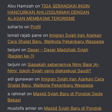
Abu Hamzah
on
TIGA SERANGKAI INGIN
HANCURKAN AHLUSSUNNAH DENGAN
ALASAN MEMBASMI TERORISME
suharto
on
Profil
ismail rajab pane
on
Imigran Syiah Iran Ajarkan
Cara Shalat Baru, Walikota Pekanbaru Waspada
tarjuni
on
Dasar – Dasar Madzhab Syiah
(Bagian ke-1)
tarjuni
on
Siapakah sebenarnya Nimr Baqr Al-
Nimr, tokoh Syiah yang dieksekusi Saudi?
adi gunawan
on
Imigran Syiah Iran Ajarkan Cara
Shalat Baru, Walikota Pekanbaru Waspada
a rahmat
on
Masjid Syiah Baru di Pondok Gede
Bekasi
mustofa amier
on
Masjid Syiah Baru di Pondok