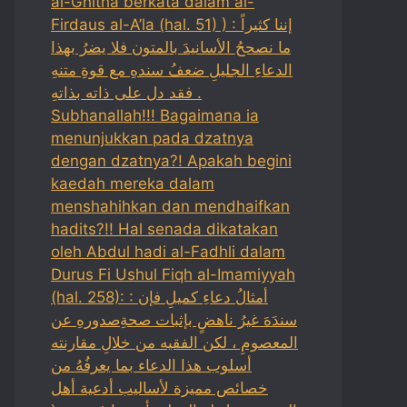
al-Ghitha berkata dalam al-
Firdaus al-A’la (hal. 51) ) : إننا كثيراً
ما نصححُ الأسانيدَ بالمتون فلا يضرُ بهذا
الدعاءِ الجليلِ ضعفُ سندهِ مع قوةِ متنهِ
فقد دل على ذاته بذاتهِ .
Subhanallah!!! Bagaimana ia
menunjukkan pada dzatnya
dengan dzatnya?! Apakah begini
kaedah mereka dalam
menshahihkan dan mendhaifkan
hadits?!! Hal senada dikatakan
oleh Abdul hadi al-Fadhli dalam
Durus Fi Ushul Fiqh al-Imamiyyah
(hal. 258): : أمثالُ دعاءِ كميلِ فإن
سندَهَ غيرُ ناهضٍ بإثبات صحةِصدورهِ عن
المعصومِ ، لكن الفقيه من خلالِ مقارنته
أسلوب هذا الدعاء بما يعرفُهُ من
خصائص مميزة لأساليب أدعية أهل