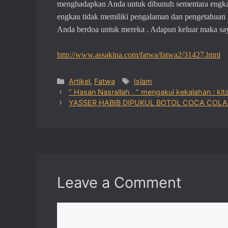
menghadapkan Anda untuk
dibunuh sementara engkau
engkau
tidak memiliki pengalaman dan pengetahuan
Anda berdoa
untuk mereka
.
Adapun
keluar
maka sa
http://www.assakina.com/fatwa/fatwa2/31427.html
Categories
Tags
Artikel
,
Fatwa
Islam
” Hasan Nasrallah , ” mengakui kekalahan : kita
YASSER HABIB DIPUKUL BOTOL COCA COLA
Leave a Comment
Comment