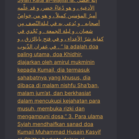
الأدعيةِ ، و هو دُعاءُ خضر، و قد علّمه
أميرُ المؤمنين كميلاً ، و هو من خواصّ
أصحابه . و يُدعى به في ليلةالنّصف مِن
شعبان ، و ليلة الجمعة . و يُجْدي في
كفاية شرّ الأعداء ، و في فتح بابالرّزق ، و
في غفران الذّنوب . “ Ia adalah doa
paling utama, doa Khidhir,
diajarkan oleh amirul mukminin
kepada Kumail, dia termasuk
sahabatnya yang khusus, dia
dibaca di malam nishfu Sha’ban,
malam jum’at, dan berkhasiat
dalam mencukupi kejahatan para
musuh, membuka rizki dan
mengampuni dosa.” 3. Para ulama
Syiah mendhaifkan sanad doa
Kumail Muhammad Husain Kasyif