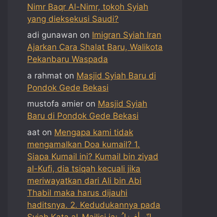
Nimr Baqr Al-Nimr, tokoh Syiah
yang dieksekusi Saudi?
adi gunawan
on
Imigran Syiah Iran
Ajarkan Cara Shalat Baru, Walikota
Pekanbaru Waspada
a rahmat
on
Masjid Syiah Baru di
Pondok Gede Bekasi
mustofa amier
on
Masjid Syiah
Baru di Pondok Gede Bekasi
aat
on
Mengapa kami tidak
mengamalkan Doa kumail? 1.
Siapa Kumail ini? Kumail bin ziyad
al-Kufi, dia tsiqah kecuali jika
meriwayatkan dari Ali bin Abi
Thabil maka harus dijauhi
haditsnya. 2. Kedudukannya pada
Syiah Kata al-Majlisi ia: إنّه أفضلُ