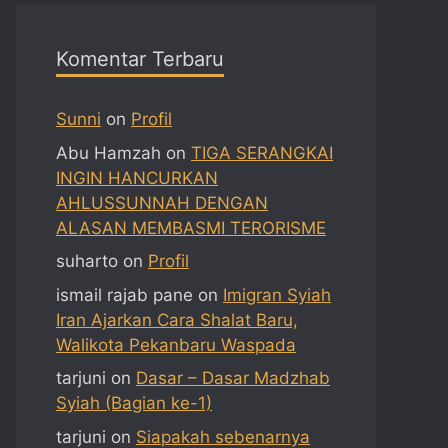
Komentar Terbaru
Sunni
on
Profil
Abu Hamzah
on
TIGA SERANGKAI
INGIN HANCURKAN
AHLUSSUNNAH DENGAN
ALASAN MEMBASMI TERORISME
suharto
on
Profil
ismail rajab pane
on
Imigran Syiah
Iran Ajarkan Cara Shalat Baru,
Walikota Pekanbaru Waspada
tarjuni
on
Dasar – Dasar Madzhab
Syiah (Bagian ke-1)
tarjuni
on
Siapakah sebenarnya