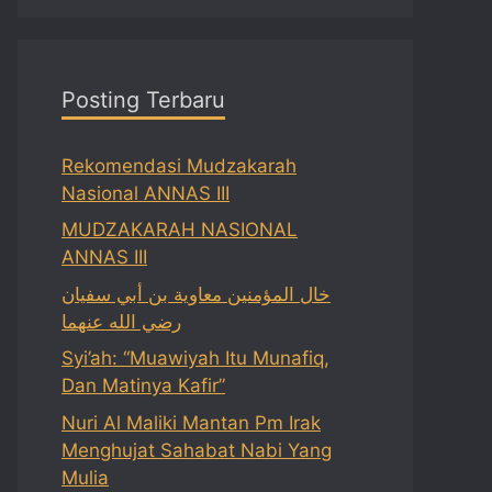
Posting Terbaru
Rekomendasi Mudzakarah
Nasional ANNAS III
MUDZAKARAH NASIONAL
ANNAS III
خال المؤمنين معاوية بن أبي سفيان
رضي الله عنهما
Syi’ah: “Muawiyah Itu Munafiq,
Dan Matinya Kafir”
Nuri Al Maliki Mantan Pm Irak
Menghujat Sahabat Nabi Yang
Mulia