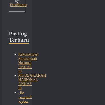
by
FeedBurner
Posting
Terbaru
Rekomendasi
Mudzakarah
Nasional
ANNAS
III
MUDZAKARAH
NASIONAL
ANNAS
III
خال
المؤمنين
معاوية