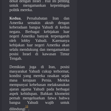
dekat dengan Israel
. Hal ini penting
untuk mengamankan kepentingan
politik mereka.
Kedua
, Persahabatan Iran dan
Amerika semakin akrab dengan
keberadaan bangsa Yahudi di kedua
negara. Berbagai kebijakan luar
negeri Amerika banyak terpengaruh
oleh lobby Yahudi. Karenanya
kebijakan luar negeri Amerika akan
selalu mendukung dan mengamankan
posisi Israel di kawasan Timur
Tengah.
Demikian juga di Iran, posisi
masyarakat Yahudi cukup terhormat,
kondisi yang mereka rasakan sejak
masa kerajaan Persia. Mereka
mempunyai kebebasan melaksanakan
ajaran agama Yahudi pada berbagai
aspek kehidupan. Bahkan khomeini
pernah mengeluarkan fatwa bahwa
bangsa Yahudi wajib untuk
10
dilindungi
.