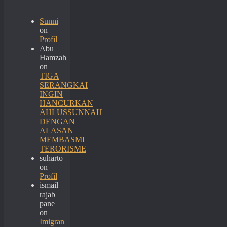
Sunni
on
Profil
Abu
Hamzah
on
TIGA
SERANGKAI
INGIN
HANCURKAN
AHLUSSUNNAH
DENGAN
ALASAN
MEMBASMI
TERORISME
suharto
on
Profil
ismail
rajab
pane
on
Imigran