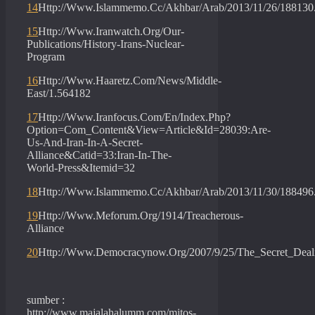
14
Http://Www.Islammemo.Cc/Akhbar/Arab/2013/11/26/188130
15
Http://Www.Iranwatch.Org/Our-
Publications/History-Irans-Nuclear-
Program
16
Http://Www.Haaretz.Com/News/Middle-
East/1.564182
17
Http://Www.Iranfocus.Com/En/Index.Php?
Option=Com_Content&View=Article&Id=28039:Are-
Us-And-Iran-In-A-Secret-
Alliance&Catid=33:Iran-In-The-
World-Press&Itemid=32
18
Http://Www.Islammemo.Cc/Akhbar/Arab/2013/11/30/188496
19
Http://Www.Meforum.Org/1914/Treacherous-
Alliance
20
Http://Www.Democracynow.Org/2007/9/25/The_Secret_Deali
sumber :
http://www.majalahalumm.com/mitos-