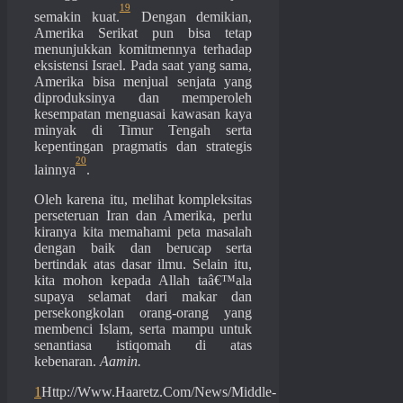
19
semakin kuat.
Dengan demikian,
Amerika Serikat pun bisa tetap
menunjukkan komitmennya terhadap
eksistensi Israel. Pada saat yang sama,
Amerika bisa menjual senjata yang
diproduksinya dan memperoleh
kesempatan menguasai kawasan kaya
minyak di Timur Tengah serta
kepentingan pragmatis dan strategis
20
lainnya
.
Oleh karena itu, melihat kompleksitas
perseteruan Iran dan Amerika, perlu
kiranya kita memahami peta masalah
dengan baik dan berucap serta
bertindak atas dasar ilmu. Selain itu,
kita mohon kepada Allah taâ€™ala
supaya selamat dari makar dan
persekongkolan orang-orang yang
membenci Islam, serta mampu untuk
senantiasa istiqomah di atas
kebenaran.
Aamin.
1
Http://Www.Haaretz.Com/News/Middle-