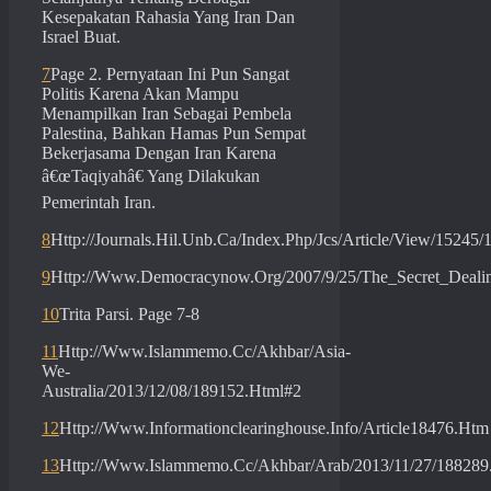
Kesepakatan Rahasia Yang Iran Dan
Israel Buat.
7
Page 2. Pernyataan Ini Pun Sangat
Politis Karena Akan Mampu
Menampilkan Iran Sebagai Pembela
Palestina, Bahkan Hamas Pun Sempat
Bekerjasama Dengan Iran Karena
â€œTaqiyahâ€ Yang Dilakukan
Pemerintah Iran.
8
Http://Journals.Hil.Unb.Ca/Index.Php/Jcs/Article/View/15245/
9
Http://Www.Democracynow.Org/2007/9/25/The_Secret_Dealin
10
Trita Parsi. Page 7-8
11
Http://Www.Islammemo.Cc/Akhbar/Asia-
We-
Australia/2013/12/08/189152.Html#2
12
Http://Www.Informationclearinghouse.Info/Article18476.Htm
13
Http://Www.Islammemo.Cc/Akhbar/Arab/2013/11/27/188289