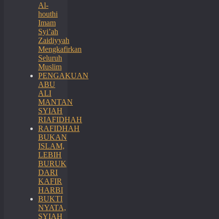
Al-
houthi
Imam
Syi’ah
Zaidiyyah
Mengkafirkan
Seluruh
Muslim
PENGAKUAN
ABU
ALI
MANTAN
SYIAH
RIAFIDHAH
RAFIDHAH
BUKAN
ISLAM,
LEBIH
BURUK
DARI
KAFIR
HARBI
BUKTI
NYATA,
SYIAH