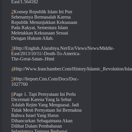
East/1.564182
2
Konsep Republik Islam Ini Pun
Sebenarnya Bermasalah Karena
Republik Menunjukkan Kekuasaan
Pada Rakyat, Sementara Islam
Meletakkan Kekuasaan Sesuai
Dengan Hukum Allah.
3
Http://English.Alarabiya.Net/En/Views/News/Middle-
East/2013/10/11/-Death-To-America-
The-Great-Satan-.Html
4
Http://Www.Iranchamber.Com/History/Islamic_Revolution/Isl
5
Http://Ireport.Cnn.Com/Docs/Doc-
1027760
6
Page 1. Tapi Pernyataan Ini Perlu
Dicermati Karena Yang Ia Sebut
Adalah Rejim Yang Menguasai. Jadi
Tidak Mesti Pernyataan Ini Bermakna
Bahwa Israel Yang Harus
Dihancurkan Sebagaimana Akan
Dilihat Dalam Pembahasan
Selanjutnya Tentang Berbagai