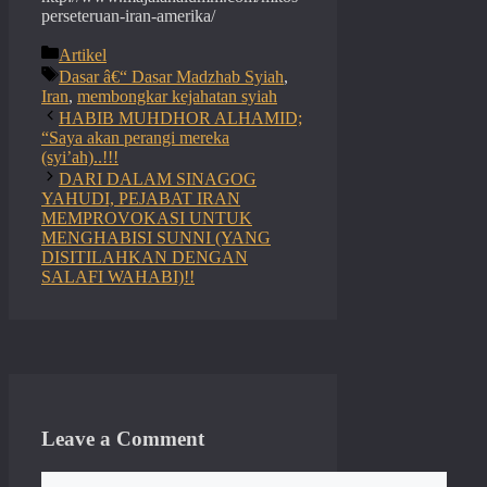
perseteruan-iran-amerika/
Categories
Artikel
Tags
Dasar â€“ Dasar Madzhab Syiah
,
Iran
,
membongkar kejahatan syiah
HABIB MUHDHOR ALHAMID;
“Saya akan perangi mereka
(syi’ah)..!!!
DARI DALAM SINAGOG
YAHUDI, PEJABAT IRAN
MEMPROVOKASI UNTUK
MENGHABISI SUNNI (YANG
DISITILAHKAN DENGAN
SALAFI WAHABI)!!
Leave a Comment
Comment