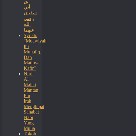
بن
أبي
سفيان
رضي
الله
عنهما
Syi’ah:
“Muawiyah
Itu
Munafiq,
Dan
Matinya
Kafir”
Nuri
Al
Maliki
Mantan
Pm
Irak
Menghujat
Sahabat
Nabi
Yang
Mulia
Tokoh