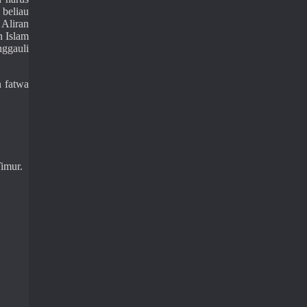
beliau
Aliran
n Islam
nggauli
n fatwa
Timur.