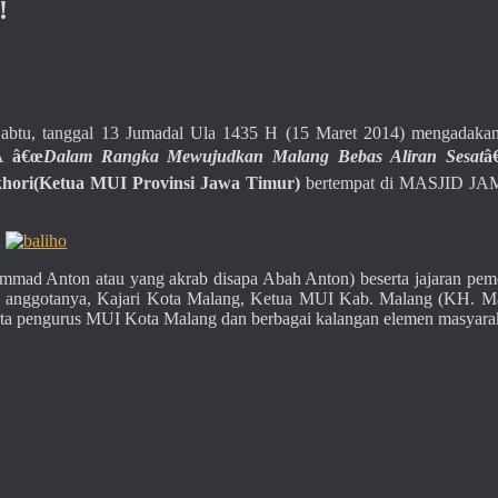
!
btu, tanggal 13 Jumadal Ula 1435 H (15 Maret 2014) mengadakan
IA
â€œ
Dalam Rangka Mewujudkan Malang Bebas Aliran Sesat
â€
hori
(Ketua MUI Provinsi Jawa Timur)
bertempat di MASJID J
Â
hammad Anton atau yang akrab disapa Abah Anton) beserta jajaran pem
ta anggotanya, Kajari Kota Malang, Ketua MUI Kab. Malang (KH. 
ta pengurus MUI Kota Malang dan berbagai kalangan elemen masyara