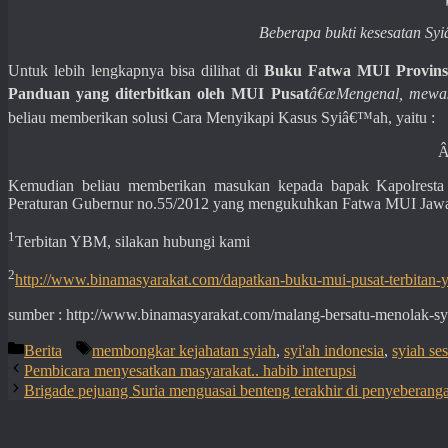
Beberapa bukti kesesatan S
Untuk lebih lengkapnya bisa dilihat di
Buku Fatwa MUI Provins
Panduan yang diterbitkan oleh MUI Pusat
â€œMengenal, mewas
beliau memberikan solusi Cara Menyikapi Kasus Syiâ€™ah, yaitu :
Kemudian beliau memberikan masukan kepada bapak Kapolresta Ma
Peraturan Gubernur no.55/2012 yang mengukuhkan Fatwa MUI Jawa
1
Terbitan YBM, silakan hubungi kami
2
http://www.binamasyarakat.com/dapatkan-buku-mui-pusat-terbitan-
sumber : http://www.binamasyarakat.com/malang-bersatu-menolak-sy
Categories
Tags
Berita
membongkar kejahatan syiah
,
syi'ah indonesia
,
syiah ses
Pembicara menyesatkan masyarakat.. habib interupsi
Brigade pejuang Suria menguasai benteng terakhir di penyeberang