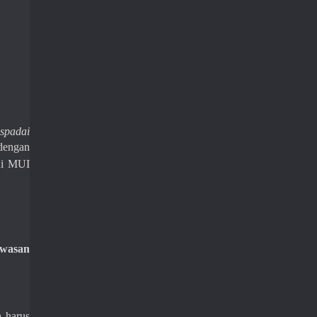
spadai
 dengan
ui MUI
awasan
 harus