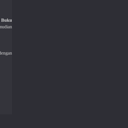
i
Buku
emudian
dengan