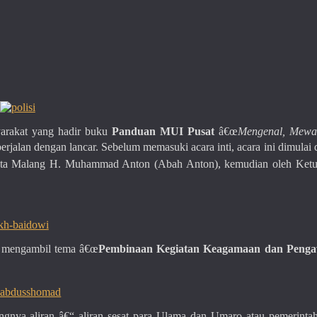
yarakat yang hadir buku
Panduan MUI Pusat
â€œ
Mengenal, Mewa
berjalan dengan lancar. Sebelum memasuki acara inti, acara ini dimulai
Kota Malang H. Muhammad Anton (Abah Anton), kemudian oleh Ket
u mengambil tema â€œ
Pembinaan Kegiatan Keagamaan dan Peng
nya aliran â€“ aliran sesat para Ulama dan Umaro atau pemerintah