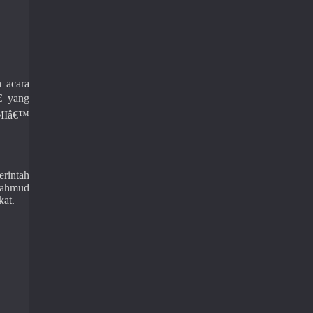
 acara

yang
AMIâ€™
erintah
Mahmud
kat.