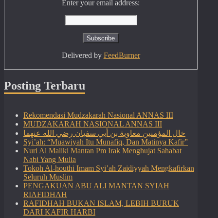
Enter your email address:
Delivered by
FeedBurner
Posting Terbaru
Rekomendasi Mudzakarah Nasional ANNAS III
MUDZAKARAH NASIONAL ANNAS III
خال المؤمنين معاوية بن أبي سفيان رضي الله عنهما
Syi’ah: “Muawiyah Itu Munafiq, Dan Matinya Kafir”
Nuri Al Maliki Mantan Pm Irak Menghujat Sahabat
Nabi Yang Mulia
Tokoh Al-houthi Imam Syi’ah Zaidiyyah Mengkafirkan
Seluruh Muslim
PENGAKUAN ABU ALI MANTAN SYIAH
RIAFIDHAH
RAFIDHAH BUKAN ISLAM, LEBIH BURUK
DARI KAFIR HARBI