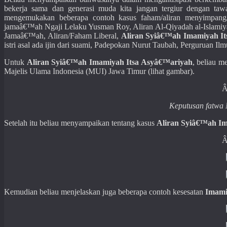
bekerja sama dan generasi muda kita jangan tergiur dengan tawar
mengemukakan beberapa contoh kasus faham/aliran menyimpang/s
jamaâ€™ah Ngaji Lelaku Yusman Roy, Aliran Al-Qiyadah al-Islamiyah
Jamaâ€™ah, Aliran/Faham Liberal,
Aliran Syiâ€™ah Imamiyah I
istri asal ada ijin dari suami, Padepokan Nurut Taubah, Perguruan Ilm
Untuk
Aliran Syiâ€™ah Imamiyah Itsa Asyâ€™ariyah
, beliau m
Majelis Ulama Indonesia (MUI) Jawa Timur (lihat gambar).
Keputusan fatwa 
Setelah itu beliau menyampaikan tentang kasus
Aliran Syiâ€™ah I
Kemudian beliau menjelaskan juga beberapa contoh kesesatan
Imami