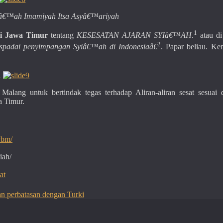
yiâ€™ah Imamiyah Itsa Asyâ€™ariyah
1
i Jawa Timur
tentang
KESESATAN AJARAN SYIâ€™AH
.
atau d
2
padai penyimpangan Syiâ€™ah di Indonesiaâ€
. Papar beliau. K
Â
lang untuk bertindak tegas terhadap Aliran-aliran sesat sesuai 
 Timur.
ybm/
iah/
at
an perbatasan dengan Turki