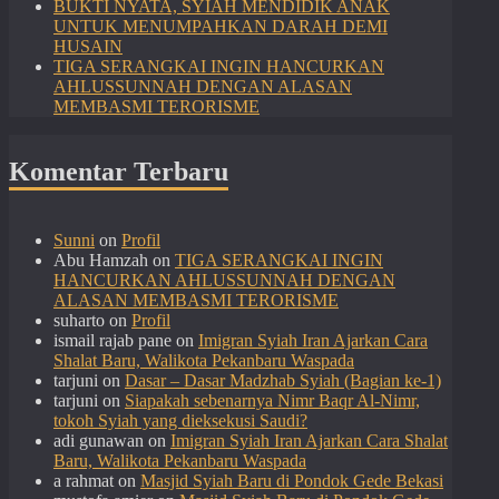
BUKTI NYATA, SYIAH MENDIDIK ANAK
UNTUK MENUMPAHKAN DARAH DEMI
HUSAIN
TIGA SERANGKAI INGIN HANCURKAN
AHLUSSUNNAH DENGAN ALASAN
MEMBASMI TERORISME
Komentar Terbaru
Sunni
on
Profil
Abu Hamzah
on
TIGA SERANGKAI INGIN
HANCURKAN AHLUSSUNNAH DENGAN
ALASAN MEMBASMI TERORISME
suharto
on
Profil
ismail rajab pane
on
Imigran Syiah Iran Ajarkan Cara
Shalat Baru, Walikota Pekanbaru Waspada
tarjuni
on
Dasar – Dasar Madzhab Syiah (Bagian ke-1)
tarjuni
on
Siapakah sebenarnya Nimr Baqr Al-Nimr,
tokoh Syiah yang dieksekusi Saudi?
adi gunawan
on
Imigran Syiah Iran Ajarkan Cara Shalat
Baru, Walikota Pekanbaru Waspada
a rahmat
on
Masjid Syiah Baru di Pondok Gede Bekasi