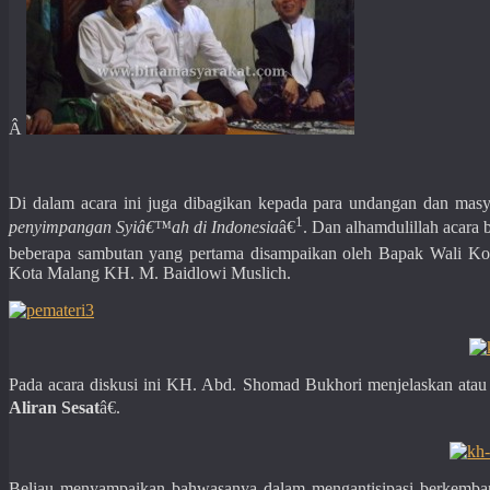
Â
Di dalam acara ini juga dibagikan kepada para undangan dan mas
1
penyimpangan Syiâ€™ah di Indonesia
â€
. Dan alhamdulillah acara 
beberapa sambutan yang pertama disampaikan oleh Bapak Wali 
Kota Malang KH. M. Baidlowi Muslich.
Pada acara diskusi ini KH. Abd. Shomad Bukhori menjelaskan ata
Aliran Sesat
â€.
Beliau menyampaikan bahwasanya dalam mengantisipasi berkembang