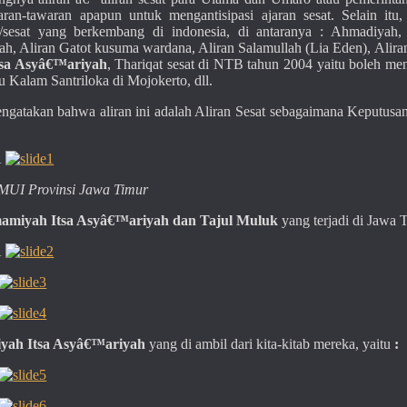
an-tawaran apapun untuk mengantisipasi ajaran sesat. Selain itu, 
esat yang berkembang di indonesia, di antaranya : Ahmadiyah, 
, Aliran Gatot kusuma wardana, Aliran Salamullah (Lia Eden), Alira
tsa Asyâ€™ariyah
, Thariqat sesat di NTB tahun 2004 yaitu boleh me
u Kalam Santriloka di Mojokerto, dll.
engatakan bahwa aliran ini adalah Aliran Sesat sebagaimana Keputusa
Â
MUI Provinsi Jawa Timur
mamiyah Itsa Asyâ€™ariyah dan Tajul Muluk
yang terjadi di Jawa 
Â
yah Itsa Asyâ€™ariyah
yang di ambil dari kita-kitab mereka, yaitu
: