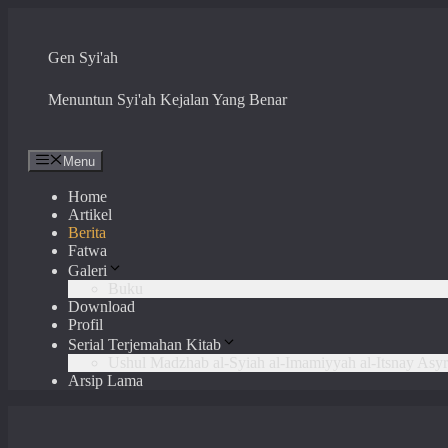
Skip
to
content
Gen Syi'ah
Menuntun Syi'ah Kejalan Yang Benar
Menu
Home
Artikel
Berita
Fatwa
Galeri
Buku
Download
Profil
Serial Terjemahan Kitab
Ushul Madzhab al-Syiah al-Imamiyyah al-Itsnay Asyr
Arsip Lama