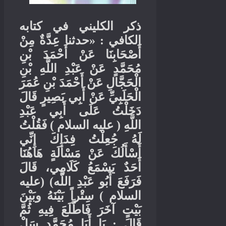
ذكر الكليني في كتابه
حدثنا عِدَّةٌ مِنْ
: «
الكافي
أَصْحَابِنَا عَنْ أَحْمَدَ بْنِ
مُحَمَّدٍ عَنْ عَبْدِ اللَّهِ بْنِ
الْحَجَّالِ عَنْ أَحْمَدَ بْنِ عُمَرَ
الْحَلَبِيِّ عَنْ أَبِي بَصِيرٍ قَالَ
دَخَلْتُ عَلَى أَبِي عَبْدِ
فَقُلْتُ
)
عليه السلام
(
اللَّهِ
لَهُ جُعِلْتُ فِدَاكَ إِنِّي
أَسْأَلُكَ عَنْ مَسْأَلَةٍ هَاهُنَا
أَحَدٌ يَسْمَعُ كَلَامِي، قَالَ
عليه
) (
فَرَفَعَ أَبُو عَبْدِ اللَّه
سِتْراً بَيْنَهُ وبَيْنَ
)
السلام
بَيْتٍ آخَرَ فَاطَّلَعَ فِيهِ ثُمَّ
يَا أَبَا مُحَمَّدٍ سَلْ
:
قَالَ