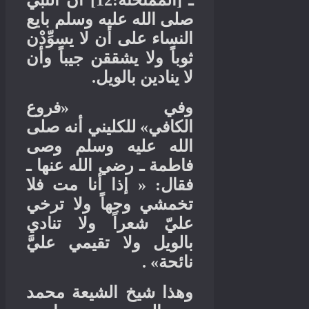
أن النبي
:12]
الممتحنة
[
ـ
صلى الله عليه وسلم بايع
النساء على أن لا يسوِّدْن
ثوباً ولا يشققن جيباً وأن
.
لا ينادين بالويل
فروع
«
وفي
للكليني أنه صلى
»
الكافي
الله عليه وسلم وصى
فاطمة ـ رضي الله عنها ـ
إذا أنا مت فلا
: «
فقال
تخمشي وجهاً ولا ترخي
عليّ شعراً ولا تنادي
بالويل ولا تقيمي عليَّ
» .
نائحة
وهذا شيخ الشيعة محمد