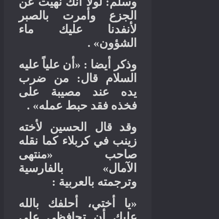
لولا أنك نهيت عن
:
وسلم
الجزع وأمرت بالصبر
لأنفدنا عليك ماء
» .
الشؤون
أن علياً عليه
: «
وذكر أيضا
من ضرب
:
السلام قال
يده عند مصيبة على
» .
فخذه فقد حبط عمله
وقد قال الحسين لأخته
زينب في كربلاء كما نقله
منتهى
«
صاحب
بالفارسية
»
الآمال
:
وترجمته بالعربية
يا أختي، أحلفك بالله
«
عليك أن تحافظي على