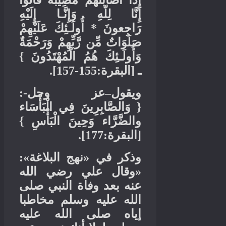
إِذَا أَصَابَتْهُم مُّصِيبَةٌ قَالُواْ
إِنَّا لِلّهِ وَإِنَّـا إِلَيْهِ
أُولَـئِكَ عَلَيْهِمْ
*
رَاجِعونَ
صَلَوَاتٌ مِّن رَّبِّهِمْ وَرَحْمَةٌ
}
وَأُولَـئِكَ هُمُ الْمُهْتَدُونَ
:155-157].
البقرة
[
ـ
-:
عز وجل
–
ويقول
وَالصَّابِرِينَ فِي الْبَأْسَاء
{
}
والضَّرَّاء وَحِينَ الْبَأْسِ
:177].
البقرة
[
»:
نهج البلاغة
«
وذكر في
وقال علي رضي الله
«
عنه بعد وفاة النبي صلى
الله عليه وسلم مخاطبا
إياه صلى الله عليه