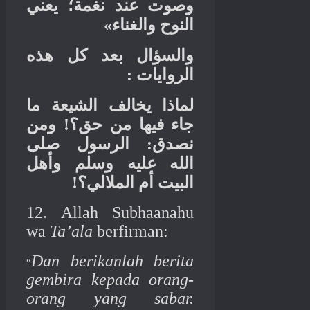
وصوت عند نغمة؛ يعني
»
النوح والغناء
والسؤال بعد كل هذه
:
الروايات
لماذا يخالف الشيعة ما
ومن
!
جاء فيها من حق؟
الرسول صلى
:
نصدق
الله عليه وسلم وأهل
!
البيت أم الملالي؟
12. Allah Subhaanahu
wa
Ta’ala
berfirman:
Dan berikanlah berita
“
gembira kepada orang-
orang yang sabar.