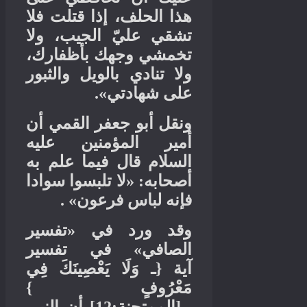
هذا الحلف، إذا قتلت فلا
تشقي عليّ الجيب، ولا
تخمشي وجهك بأظفارك،
ولا تنادي بالويل والثبور
».
على شهادتي
ونقل أبو جعفر القمي أن
أمير المؤمنين عليه
السلام قال فيما علم به
لا تلبسوا سوادا
: «
أصحابه
» .
فإنه لباس فرعون
تفسير
«
وقد ورد في
في تفسير
»
الصافي
ـ وَلَا يَعْصِينَكَ فِي
{
آية
}
مَعْرُوفٍ