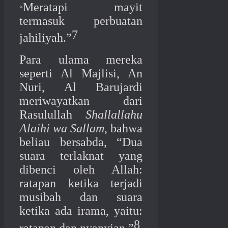
Meratapi mayit
“
termasuk perbuatan
7
jahiliyah.”
Para ulama mereka
seperti Al Majlisi, An
Nuri, Al Barujardi
meriwayatkan dari
Rasulullah
Shallallahu
Alaihi wa Sallam
, bahwa
beliau bersabda, “Dua
suara terlaknat yang
dibenci oleh Allah:
ratapan ketika terjadi
musibah dan suara
ketika ada irama, yaitu:
8
ratapan dan nyanyian.”