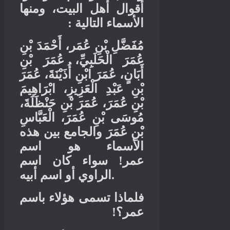
أقوال أهل البيت، ومنها
:
الأسماء التالية
مُفَضَّلِ بْنِ عُمَر، أَحْمَدَ بْنِ
عُمَرَ الْحَلَبِيِّ، عُمَرَ بْنِ
أَبَانٍ، عُمَرَ ابْنِ أُذَيْنَةَ، عُمَرَ
بْنِ عَبْدِ الْعَزِيزِ، ابْرَاهِيمَ
بْنِ عُمَرَ، عُمَرَ بْنِ حَنْظَلَةَ،
مُوسَى بْنِ عُمَرَ، الْعَبَّاسِ
بْنِ عُمَرَ والجامع بين هذه
الأسماء هو اسم
سواء كان اسم
!
عمر
الراوي أو اسم أبيه
.
فلماذا تسمى هؤلاء باسم
!
عمر؟