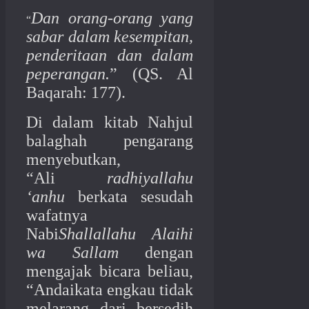
Dan orang-orang yang
“
sabar dalam kesempitan,
penderitaan dan dalam
peperangan.
” (QS. Al
Baqarah: 177).
Di dalam kitab Nahjul
balaghah pengarang
menyebutkan,
“Ali
radhiyallahu
‘anhu
berkata sesudah
wafatnya
Nabi
Shallallahu Alaihi
wa Sallam
dengan
mengajak bicara beliau,
“Andaikata engkau tidak
melarang dari bersedih