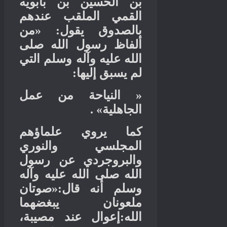
بن الحسين بن بابويه
القمي الملقب عندهم
من
: «
بالصدوق يقول
ألفاظ رسول الله صلى
الله عليه وآله وسلم التي
:
لم يسبق إليها
النياحة من عمل
«
» .
الجاهلية
كما يروي علماؤهم
المجلسي والنوري
والبروجردي عن رسول
الله صلى الله عليه وآله
صوتان
:«
وسلم أنه قال
ملعونان يبغضهما
إعوال عند مصيبة،
:
الله