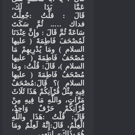
عَمَّا بَدَا لَكَ،
جُعِلْتُ
:
قلْتُ
:
قَالَ
ثُمَّ سَكَتَ
..
فداك …
وإِنَّ عِنْدَنَا
:
سَاعَةً ثُمَّ قَالَ
عليها
(
لَمُصْحَفَ فَاطِمَةَ
ومَا يُدْرِيهِمْ مَا
)
السلام
عليها
(
مُصْحَفُ فَاطِمَةَ
ومَا
:
قُلْتُ
:
، قَالَ
)
السلام
عليها
(
مُصْحَفُ فَاطِمَةَ
مُصْحَفٌ
:
؟ قَالَ
)
السلام
فِيهِ مِثْلُ قُرْآنِكُمْ هَذَا ثَلَاثَ
مَرَّاتٍ، واللَّهِ مَا فِيهِ مِنْ
قُرْآنِكُمْ حَرْفٌ وَاحِدٌ،
هَذَا واللَّهِ
:
قُلْتُ
:
قَالَ
إِنَّهُ لَعِلْمٌ ومَا
:
الْعِلْمُ، قَالَ
.
انتهى
».
هُوَ بِذَاكَ