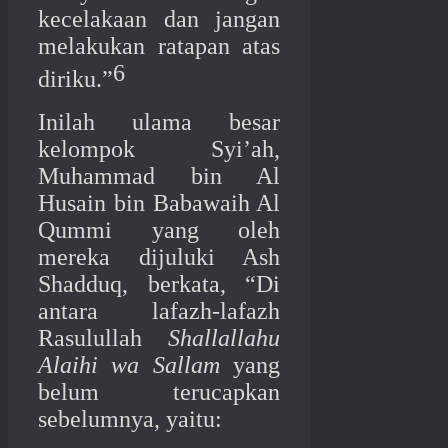
kecelakaan dan jangan
melakukan ratapan atas
6
diriku.”
Inilah ulama besar
kelompok Syi’ah,
Muhammad bin Al
Husain bin Babawaih Al
Qummi yang oleh
mereka dijuluki Ash
Shadduq, berkata, “Di
antara lafazh-lafazh
Rasulullah
Shallallahu
Alaihi wa Sallam
yang
belum terucapkan
sebelumnya, yaitu: