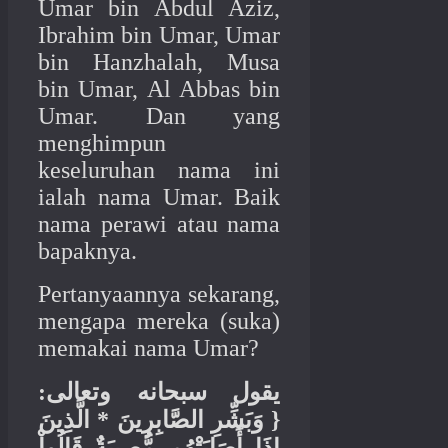
Umar bin Abdul Aziz,
Ibrahim bin Umar, Umar
bin Hanzhalah, Musa
bin Umar, Al Abbas bin
Umar. Dan yang
menghimpun
keseluruhan nama ini
ialah nama Umar. Baik
nama perawi atau nama
bapaknya.
Pertanyaannya sekarang,
mengapa mereka (suka)
memakai nama Umar?
:
يقول سبحانه وتعالى
الَّذِينَ
*
وَبَشِّرِ الصَّابِرِينَ
{