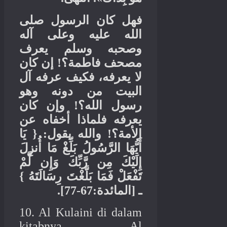
فهل كان الرسول صلى
الله عليه وعلى آله
وصحبه وسلم يعرف
إن كان
!
مصحف فاطمة؟
لا يعرفه، فكيف عرفه آل
البيت من دونه وهو
وإن كان
!
رسول الله؟
يعرفه فلماذا أخفاه عن
يَا
: {
والله يقول
!
الأمة؟
أَيُّهَا الرَّسُولُ بَلِّغْ مَا أُنزِلَ
إِلَيْكَ مِن رَّبِّكَ وَإِن لَّمْ
}
تَفْعَلْ فَمَا بَلَّغْتَ رِسَالَتَهُ
:67-77].
المائدة
[
ـ
10. Al Kulaini di dalam
kitabnya Al