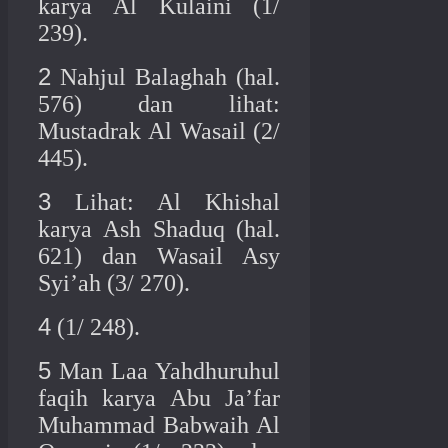
karya Al Kulaini (1/
239).
2
Nahjul Balaghah (hal.
576) dan lihat:
Mustadrak Al Wasail (2/
445).
3
Lihat: Al Khishal
karya Ash Shaduq (hal.
621) dan Wasail Asy
Syi’ah (3/ 270).
4
(1/ 248).
5
Man Laa Yahdhuruhul
faqih karya Abu Ja’far
Muhammad Babwaih Al