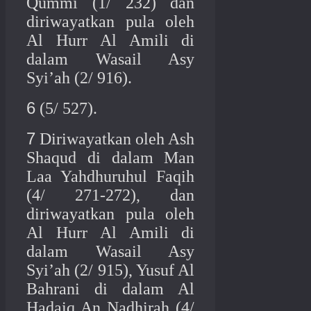
Qummi (1/ 232) dan
diriwayatkan pula oleh
Al Hurr Al Amili di
dalam Wasail Asy
Syi’ah (2/ 916).
6
(5/ 527).
7
Diriwayatkan oleh Ash
Shaqud di dalam Man
Laa Yahdhuruhul Faqih
(4/ 271-272), dan
diriwayatkan pula oleh
Al Hurr Al Amili di
dalam Wasail Asy
Syi’ah (2/ 915), Yusuf Al
Bahrani di dalam Al
Hadaiq An Nadhirah (4/