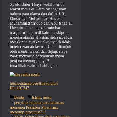
Syaikh Jabir Thayi’ wakil mentri
wakaf mesir di Kairo menegaskan
bahwa para ulama dan da’i salafi ,
khususnya Muhammad Hassan,
Muhammad Ya’qub dan Abu Ishaq al-
Huwaini dilarang naik mimbar di
masjid manapun di kairo meskipun
mereka alumni al-azhar. jadi siapapun
meeskipun syaikhu al-syuyukh tidak
boleh ceramah kecuali kalau ditunjuk
oleh mentri wakaf dan digaji. siapa
yang memaksa berkhutbah maka
penjara menunggunya!!
inna lillah wainna ilahi rajiun.
http://elshaab.org/thread.php?
ID=107347
Categories
Tags
Berita
Islam
,
mesir
penyidik kepada para tahanan:
mengapa Presiden Morsi mau
menutup prostitusi?!!!