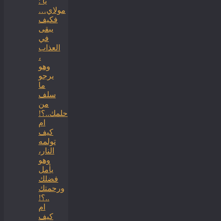
: يا
مولاي…
فكيف
يبقى
في
العذاب
،
وهو
يرجو
ما
سلف
من
حلمك..؟!
ام
كيف
تولمه
النار،
وهو
يأمل
فضلك
ورحمتك
..؟!
ام
كيف