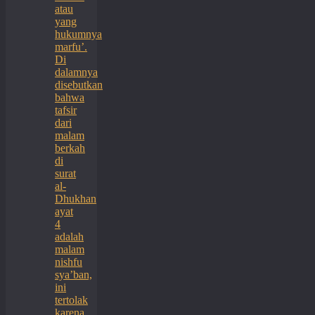
atau
yang
hukumnya
marfu’.
Di
dalamnya
disebutkan
bahwa
tafsir
dari
malam
berkah
di
surat
al-
Dhukhan
ayat
4
adalah
malam
nishfu
sya’ban,
ini
tertolak
karena