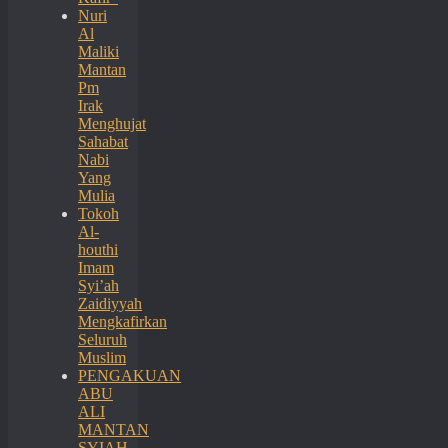
Nuri
Al
Maliki
Mantan
Pm
Irak
Menghujat
Sahabat
Nabi
Yang
Mulia
Tokoh
Al-
houthi
Imam
Syi’ah
Zaidiyyah
Mengkafirkan
Seluruh
Muslim
PENGAKUAN
ABU
ALI
MANTAN
SYIAH