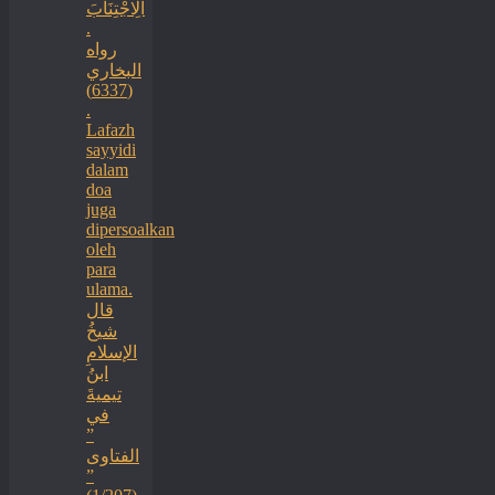
‏الِاجْتِنَابَ
.
رواه
البخاري
(6337)
.
Lafazh
sayyidi
dalam
doa
juga
dipersoalkan
oleh
para
ulama.
قال
شيخُ
الإسلامِ
ابنُ
تيميةَ
في
”
الفتاوى
”