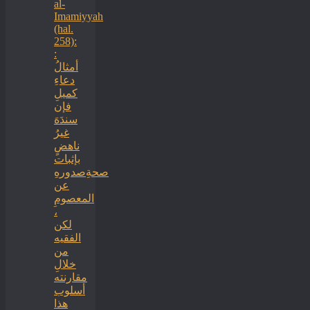
al-
Imamiyyah
(hal.
258):
:
أمثالُ
دعاءِ
كميلِ
فإن
سندَهَ
غيرُ
ناهضٍ
بإثبات
صحةِصدورهِ
عن
المعصومِ
،
لكن
الفقيه
من
خلالِ
مقارنته
أسلوب
هذا