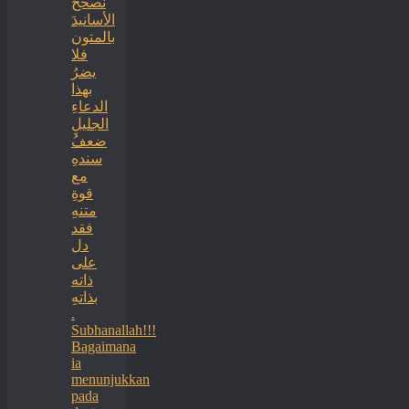
نصححُ
الأسانيدَ
بالمتون
فلا
يضرُ
بهذا
الدعاءِ
الجليلِ
ضعفُ
سندهِ
مع
قوةِ
متنهِ
فقد
دل
على
ذاته
بذاتهِ
.
Subhanallah!!!
Bagaimana
ia
menunjukkan
pada