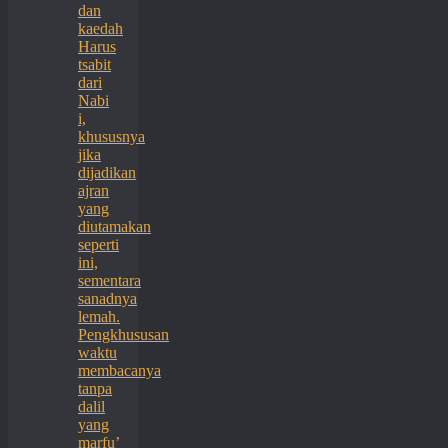
dan
kaedah
Harus
tsabit
dari
Nabi
i,
khususnya
jika
dijadikan
ajran
yang
diutamakan
seperti
ini,
sementara
sanadnya
lemah.
Pengkhususan
waktu
membacanya
tanpa
dalil
yang
marfu’