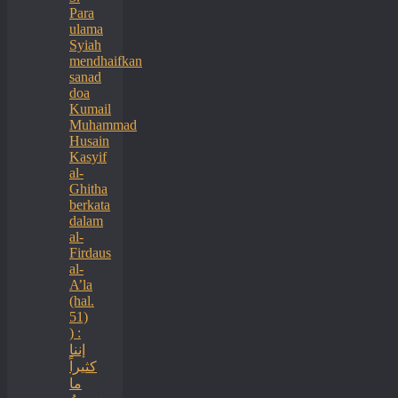
Para
ulama
Syiah
mendhaifkan
sanad
doa
Kumail
Muhammad
Husain
Kasyif
al-
Ghitha
berkata
dalam
al-
Firdaus
al-
A’la
(hal.
51)
) :
إننا
كثيراً
ما