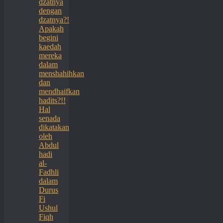
dzatnya
dengan
dzatnya?!
Apakah
begini
kaedah
mereka
dalam
menshahihkan
dan
mendhaifkan
hadits?!!
Hal
senada
dikatakan
oleh
Abdul
hadi
al-
Fadhli
dalam
Durus
Fi
Ushul
Fiqh