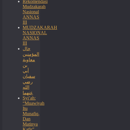
Rekomendasi
Mudzakarah
Nasional
ANNAS
III
MUDZAKARAH
NASIONAL
ANNAS
III
خال
المؤمنين
معاوية
بن
أبي
سفيان
رضي
الله
عنهما
Syi’ah:
“Muawiyah
Itu
Munafiq,
Dan
Matinya
Kafir”