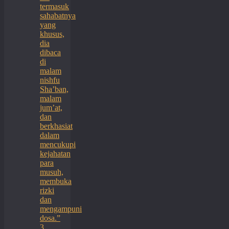
termasuk
sahabatnya
yang
khusus,
dia
dibaca
di
malam
nishfu
Sha’ban,
malam
jum’at,
dan
berkhasiat
dalam
mencukupi
kejahatan
para
musuh,
membuka
rizki
dan
mengampuni
dosa.”
3.