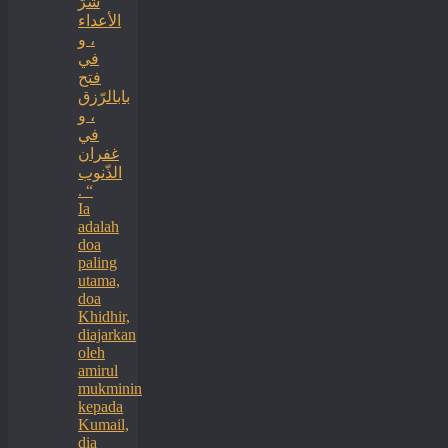
شرّ
الأعداء
، و
في
فتح
بابالرّزق
، و
في
غفران
الذّنوب
. “
Ia
adalah
doa
paling
utama,
doa
Khidhir,
diajarkan
oleh
amirul
mukminin
kepada
Kumail,
dia