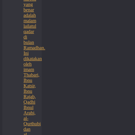
yang
benar
adalah
malam
lailatul
qadar
di
bulan
Ramadhan.
Ini
dikatakan
oleh
imam
Thabari,
Ibnu
Katsir,
Ibnu
Rajab,
Qadhi
Ibnul
Arabi,
al-
Qurthubi
dan
al-