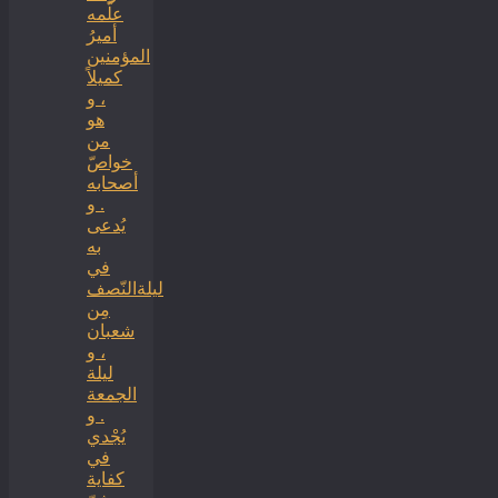
علّمه
أميرُ
المؤمنين
كميلاً
، و
هو
من
خواصّ
أصحابه
. و
يُدعى
به
في
ليلةالنّصف
مِن
شعبان
، و
ليلة
الجمعة
. و
يُجْدي
في
كفاية