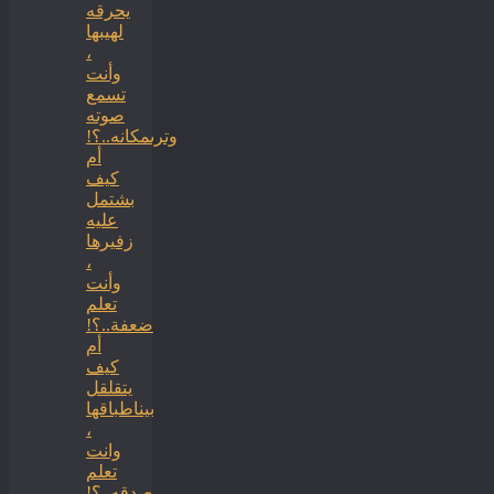
يحرقه
لهيبها
،
وأنت
تسمع
صوته
وترىمكانه..؟!
أم
كيف
بشتمل
عليه
زفيرها
،
وأنت
تعلم
ضعفة..؟!
أم
كيف
يتقلقل
بيناطباقها
،
وانت
تعلم
صدقه..؟!