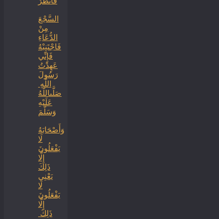
فَانْظُرْ
السَّجْعَ
‏‏مِنْ
الدُّعَاءِ
فَاجْتَنِبْهُ
فَإِنِّي
عَهِدْتُ
رَسُولَ
اللَّهِ ‏
‏صَلَّىاللَّهُ
عَلَيْهِ
وَسَلَّمَ
‏وَأَصْحَابَهُ
لَا
يَفْعَلُونَ
إِلَّا
ذَلِكَ
‏‏يَعْنِي
لَا
يَفْعَلُونَ
إِلَّا
ذَلِكَ ‏