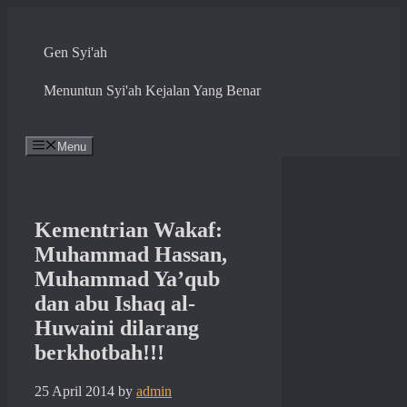
Skip
to
content
Gen Syi'ah
Menuntun Syi'ah Kejalan Yang Benar
Menu
Kementrian Wakaf:
Muhammad Hassan,
Muhammad Ya’qub
dan abu Ishaq al-
Huwaini dilarang
berkhotbah!!!
25 April 2014
by
admin