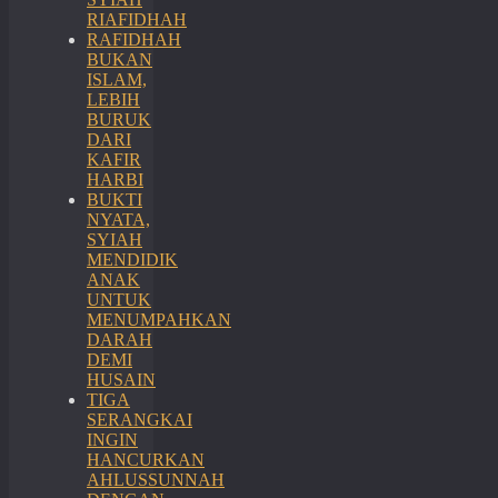
RIAFIDHAH
RAFIDHAH
BUKAN
ISLAM,
LEBIH
BURUK
DARI
KAFIR
HARBI
BUKTI
NYATA,
SYIAH
MENDIDIK
ANAK
UNTUK
MENUMPAHKAN
DARAH
DEMI
HUSAIN
TIGA
SERANGKAI
INGIN
HANCURKAN
AHLUSSUNNAH