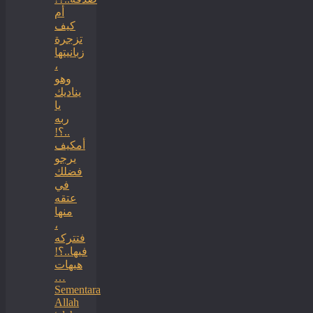
أم
كيف
تزجرة
زبانيتها
،
وهو
يناديك
يا
ربه
..؟!
أمكيف
يرجو
فضلك
في
عتقه
منها
،
فتتركه
فيها..؟!
هيهات
…
Sementara
Allah