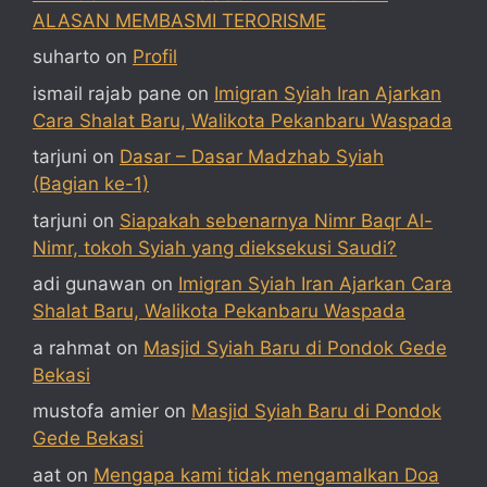
ALASAN MEMBASMI TERORISME
suharto
on
Profil
ismail rajab pane
on
Imigran Syiah Iran Ajarkan
Cara Shalat Baru, Walikota Pekanbaru Waspada
tarjuni
on
Dasar – Dasar Madzhab Syiah
(Bagian ke-1)
tarjuni
on
Siapakah sebenarnya Nimr Baqr Al-
Nimr, tokoh Syiah yang dieksekusi Saudi?
adi gunawan
on
Imigran Syiah Iran Ajarkan Cara
Shalat Baru, Walikota Pekanbaru Waspada
a rahmat
on
Masjid Syiah Baru di Pondok Gede
Bekasi
mustofa amier
on
Masjid Syiah Baru di Pondok
Gede Bekasi
aat
on
Mengapa kami tidak mengamalkan Doa