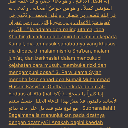
إنّه أفضلُ الأدعيةِ ، و هو دُعاءُ خضر، و قد علّمه أميرُ
المؤمنين كميلاً ، و هو من خواصّ أصحابه . و يُدعى به
في ليلةالنّصف مِن شعبان ، و ليلة الجمعة . و يُجْدي في
كفاية شرّ الأعداء ، و في فتح بابالرّزق ، و في غفران
الذّنوب . “ Ia adalah doa paling utama, doa
Khidhir, diajarkan oleh amirul mukminin kepada
Kumail, dia termasuk sahabatnya yang khusus,
dia dibaca di malam nishfu Sha’ban, malam
jum’at, dan berkhasiat dalam mencukupi
kejahatan para musuh, membuka rizki dan
mengampuni dosa.” 3. Para ulama Syiah
mendhaifkan sanad doa Kumail Muhammad
Husain Kasyif al-Ghitha berkata dalam al-
Firdaus al-A’la (hal. 51) ) : إننا كثيراً ما نصححُ
الأسانيدَ بالمتون فلا يضرُ بهذا الدعاءِ الجليلِ ضعفُ سندهِ
مع قوةِ متنهِ فقد دل على ذاته بذاتهِ . Subhanallah!!!
Bagaimana ia menunjukkan pada dzatnya
dengan dzatnya?! Apakah begini kaedah