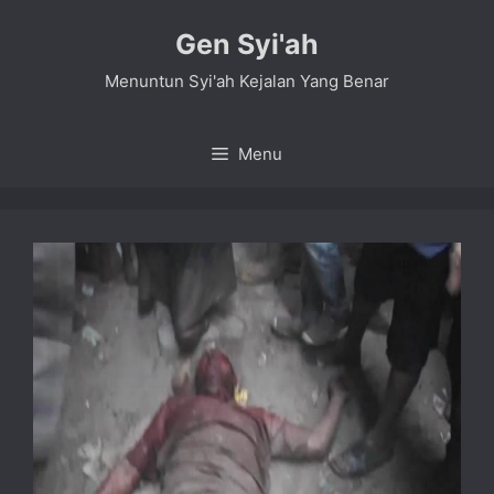
Skip
Gen Syi'ah
to
content
Menuntun Syi'ah Kejalan Yang Benar
Menu