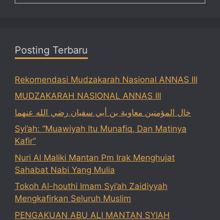
Posting Terbaru
Rekomendasi Mudzakarah Nasional ANNAS III
MUDZAKARAH NASIONAL ANNAS III
خال المؤمنين معاوية بن أبي سفيان رضي الله عنهما
Syi’ah: “Muawiyah Itu Munafiq, Dan Matinya
Kafir”
Nuri Al Maliki Mantan Pm Irak Menghujat
Sahabat Nabi Yang Mulia
Tokoh Al-houthi Imam Syi’ah Zaidiyyah
Mengkafirkan Seluruh Muslim
PENGAKUAN ABU ALI MANTAN SYIAH