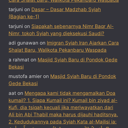
tarjuni
on
Dasar – Dasar Madzhab Syiah
(Bagian ke-1)
tarjuni
on
Siapakah sebenarnya Nimr Baqr Al-
Nimr, tokoh Syiah yang dieksekusi Saudi?
adi gunawan
on
Imigran Syiah Iran Ajarkan Cara
Shalat Baru, Walikota Pekanbaru Waspada
a rahmat
on
Masjid Syiah Baru di Pondok Gede
Bekasi
mustofa amier
on
Masjid Syiah Baru di Pondok
Gede Bekasi
aat
on
Mengapa kami tidak mengamalkan Doa
kumail? 1. Siapa Kumail ini? Kumail bin ziyad al-
Kufi, dia tsiqah kecuali jika meriwayatkan dari
Ali bin Abi Thabil maka harus dijauhi haditsnya.
2. Kedudukannya pada Syiah Kata al-Majlisi ia: