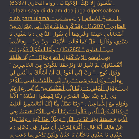
يَفْعَلُونَ إِلَّا ذَلِكَ ‏ ‏الِاجْتِنَابَ . رواه البخاري (6337) .
Lafazh sayyidi dalam doa juga dipersoalkan
oleh para ulama. قال شيخُ الإسلامِ ابنُ تيميةَ في ”
الفتاوى ” (1/207) : وَقَدْ كَرِهَ مَالِكٌ وَابْنُ أَبِي عِمْرَانَ مِنْ
أَصْحَابِأَبِي حَنِيفَةَ وَغَيْرِهِمَا أَنْ يَقُولَ الدَّاعِي : يَا سَيِّدِي يَا
سَيِّدِي، وَقَالُوا : قُلْ كَمَا قَالَتْ الْأَنْبِيَاءُ : رَبِّ رَبِّ . وقالأيضاً
في ” الفتاوى ” (10/285) : وَأَمَّا السُّؤَالُ فَكَثِيرًا مَا
يَجِيءُبِاسْمِ الرَّبِّ كَقَوْلِ آدَمَ وَحَوَّاءَ : ” رَبَّنَا ظَلَمْنَا
أَنْفُسَنَاوَإِنْ لَمْ تَغْفِرْ لَنَا وَتَرْحَمْنَا لَنَكُونَنَّ مِنَ الْخَاسِرِينَ ”
وَقَوْلِ نُوحٍ : ” رَبِّ إنِّي أَعُوذُ بِكَ أَنْ أَسْأَلَكَ مَا لَيْسَ لِي
بِهِعِلْمٌ ” وَقَوْلِ مُوسَى : ” رَبِّ إنِّي ظَلَمْتُ نَفْسِي فَاغْفِرْ
لِي ” وَقَوْلِ الْخَلِيلِ : ” رَبَّنَا إنِّي أَسْكَنْتُ مِنْ ذُرِّيَّتِي بِوَادٍغَيْرِ
ذِي زَرْعٍ عِنْدَ بَيْتِكَ الْمُحَرَّمِ رَبَّنَا لِيُقِيمُوا الصَّلَاةَ ” الْآيَةُ
وَقَوْلِهِ مَعَ إسْمَاعِيلَ : ” رَبَّنَا تَقَبَّلْ مِنَّا إنَّكَ أَنْتَالسَّمِيعُ الْعَلِيمُ
” وَكَذَلِكَ قَوْلُ الَّذِينَ قَالُوا : ” رَبَّنَا آتِنَافِي الدُّنْيَا حَسَنَةً وَفِي
الْآخِرَةِ حَسَنَةً وَقِنَا عَذَابَ النَّارِ ” وَمِثْلُ هَذَا كَثِيرٌ . وَقَدْ نُقِلَ
عَنْ مَالِك أَنَّهُ قَالَ : أَكْرَهُ لِلرَّجُلِ أَنْ يَقُولَ فِي دُعَائِهِ : يَا
سَيِّدِي يَا سَيِّدِي يَاحَنَّانُ يَا حَنَّانُ وَلَكِنْ يَدْعُو بِمَا دَعَتْ بِهِ