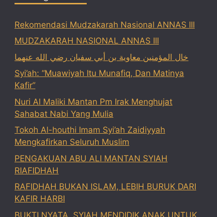
Rekomendasi Mudzakarah Nasional ANNAS III
MUDZAKARAH NASIONAL ANNAS III
خال المؤمنين معاوية بن أبي سفيان رضي الله عنهما
Syi’ah: “Muawiyah Itu Munafiq, Dan Matinya
Kafir”
Nuri Al Maliki Mantan Pm Irak Menghujat
Sahabat Nabi Yang Mulia
Tokoh Al-houthi Imam Syi’ah Zaidiyyah
Mengkafirkan Seluruh Muslim
PENGAKUAN ABU ALI MANTAN SYIAH
RIAFIDHAH
RAFIDHAH BUKAN ISLAM, LEBIH BURUK DARI
KAFIR HARBI
BUKTI NYATA, SYIAH MENDIDIK ANAK UNTUK