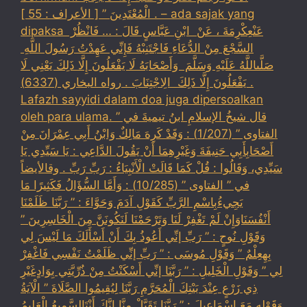
الْمُعْتَدِينَ ” [ الأعراف : 55 ] . – ada sajak yang
dipaksa ‏عَنْ‏‏عِكْرِمَةَ ‏، ‏عَنْ ‏ ‏ابْنِ عَبَّاسٍ ‏‏قَالَ : … فَانْظُرْ ‏‏
السَّجْعَ ‏‏مِنْ الدُّعَاءِ فَاجْتَنِبْهُ فَإِنِّي عَهِدْتُ رَسُولَ اللَّهِ ‏
‏صَلَّىاللَّهُ عَلَيْهِ وَسَلَّمَ ‏ ‏وَأَصْحَابَهُ لَا يَفْعَلُونَ إِلَّا ذَلِكَ ‏‏يَعْنِي لَا
يَفْعَلُونَ إِلَّا ذَلِكَ ‏ ‏الِاجْتِنَابَ . رواه البخاري (6337) .
Lafazh sayyidi dalam doa juga dipersoalkan
oleh para ulama. قال شيخُ الإسلامِ ابنُ تيميةَ في ”
الفتاوى ” (1/207) : وَقَدْ كَرِهَ مَالِكٌ وَابْنُ أَبِي عِمْرَانَ مِنْ
أَصْحَابِأَبِي حَنِيفَةَ وَغَيْرِهِمَا أَنْ يَقُولَ الدَّاعِي : يَا سَيِّدِي يَا
سَيِّدِي، وَقَالُوا : قُلْ كَمَا قَالَتْ الْأَنْبِيَاءُ : رَبِّ رَبِّ . وقالأيضاً
في ” الفتاوى ” (10/285) : وَأَمَّا السُّؤَالُ فَكَثِيرًا مَا
يَجِيءُبِاسْمِ الرَّبِّ كَقَوْلِ آدَمَ وَحَوَّاءَ : ” رَبَّنَا ظَلَمْنَا
أَنْفُسَنَاوَإِنْ لَمْ تَغْفِرْ لَنَا وَتَرْحَمْنَا لَنَكُونَنَّ مِنَ الْخَاسِرِينَ ”
وَقَوْلِ نُوحٍ : ” رَبِّ إنِّي أَعُوذُ بِكَ أَنْ أَسْأَلَكَ مَا لَيْسَ لِي
بِهِعِلْمٌ ” وَقَوْلِ مُوسَى : ” رَبِّ إنِّي ظَلَمْتُ نَفْسِي فَاغْفِرْ
لِي ” وَقَوْلِ الْخَلِيلِ : ” رَبَّنَا إنِّي أَسْكَنْتُ مِنْ ذُرِّيَّتِي بِوَادٍغَيْرِ
ذِي زَرْعٍ عِنْدَ بَيْتِكَ الْمُحَرَّمِ رَبَّنَا لِيُقِيمُوا الصَّلَاةَ ” الْآيَةُ
وَقَوْلِهِ مَعَ إسْمَاعِيلَ : ” رَبَّنَا تَقَبَّلْ مِنَّا إنَّكَ أَنْتَالسَّمِيعُ الْعَلِيمُ