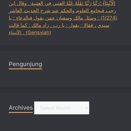
الْأَنْبِيَاءُ ؛رَبَّنَا رَبَّنَا نَقَلَهُ عَنْهُ العتبي فِي العتبية . وقال ابن
رجب فيجامع العلوم والحكم عند شرح الحديث العاشر
(1/274) : وسئل مالك وسفيان عمن يقول فيالدعاء : يا
سيدي ، فقالا : يقول : يا رب . زاد مالك : كما قالت
الأنبياء . (Gensyiah)
Pengunjung
Archives
Archives