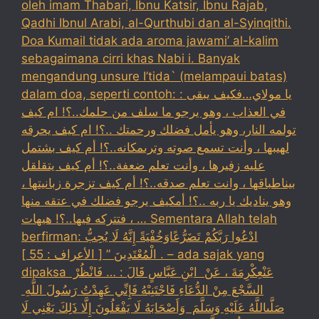
oleh imam Thabari, Ibnu Katsir, Ibnu Rajab,
Qadhi Ibnul Arabi, al-Qurthubi dan al-Syinqithi.
Doa Kumail tidak ada aroma jawami’ al-kalim
sebagaimana cirri khas Nabi i. Banyak
mengandung unsure I’tida` (melampaui batas)
dalam doa, seperti contoh: : يا مولاي…فكيف يبقى
في العذاب ، وهو يرجو ما سلف من حلمك..؟! ام كيف
تولمه النار، وهو يأمل فضلك ورحمتك ..؟! ام كيف يحرقه
لهيبها ، وأنت تسمع صوته وترىمكانه..؟! أم كيف بشتمل
عليه زفيرها ، وأنت تعلم ضعفة..؟! أم كيف يتقلقل
بيناطباقها ، وانت تعلم صدقه..؟! أم كيف تزجرة زبانيتها ،
وهو يناديك يا ربه ..؟! أمكيف يرجو فضلك في عتقه منها
، فتتركه فيها..؟! هيهات … Sementara Allah telah
berfirman: ادْعُوا رَبَّكُمْ تَضَرُّعًاوَخُفْيَةً إِنَّهُ لَا يُحِبُّ
الْمُعْتَدِينَ ” [ الأعراف : 55 ] . – ada sajak yang
dipaksa ‏عَنْ‏‏عِكْرِمَةَ ‏، ‏عَنْ ‏ ‏ابْنِ عَبَّاسٍ ‏‏قَالَ : … فَانْظُرْ ‏‏
السَّجْعَ ‏‏مِنْ الدُّعَاءِ فَاجْتَنِبْهُ فَإِنِّي عَهِدْتُ رَسُولَ اللَّهِ ‏
‏صَلَّىاللَّهُ عَلَيْهِ وَسَلَّمَ ‏ ‏وَأَصْحَابَهُ لَا يَفْعَلُونَ إِلَّا ذَلِكَ ‏‏يَعْنِي لَا