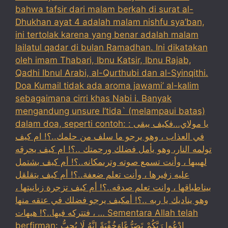
bahwa tafsir dari malam berkah di surat al-
Dhukhan ayat 4 adalah malam nishfu sya’ban,
ini tertolak karena yang benar adalah malam
lailatul qadar di bulan Ramadhan. Ini dikatakan
oleh imam Thabari, Ibnu Katsir, Ibnu Rajab,
Qadhi Ibnul Arabi, al-Qurthubi dan al-Syinqithi.
Doa Kumail tidak ada aroma jawami’ al-kalim
sebagaimana cirri khas Nabi i. Banyak
mengandung unsure I’tida` (melampaui batas)
dalam doa, seperti contoh: : يا مولاي…فكيف يبقى
في العذاب ، وهو يرجو ما سلف من حلمك..؟! ام كيف
تولمه النار، وهو يأمل فضلك ورحمتك ..؟! ام كيف يحرقه
لهيبها ، وأنت تسمع صوته وترىمكانه..؟! أم كيف بشتمل
عليه زفيرها ، وأنت تعلم ضعفة..؟! أم كيف يتقلقل
بيناطباقها ، وانت تعلم صدقه..؟! أم كيف تزجرة زبانيتها ،
وهو يناديك يا ربه ..؟! أمكيف يرجو فضلك في عتقه منها
، فتتركه فيها..؟! هيهات … Sementara Allah telah
berfirman: ادْعُوا رَبَّكُمْ تَضَرُّعًاوَخُفْيَةً إِنَّهُ لَا يُحِبُّ