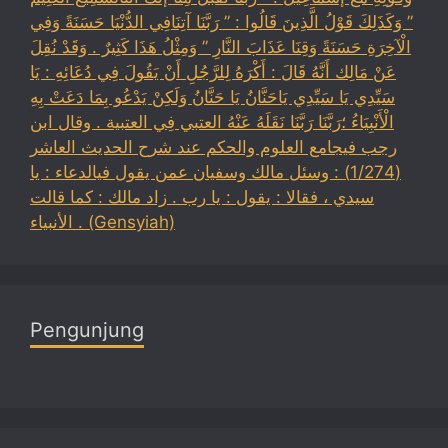
” وَكَذَلِكَ قَوْلُ الَّذِينَ قَالُوا : ” رَبَّنَا آتِنَافِي الدُّنْيَا حَسَنَةً وَفِي
الْآخِرَةِ حَسَنَةً وَقِنَا عَذَابَ النَّارِ ” وَمِثْلُ هَذَا كَثِيرٌ . وَقَدْ نُقِلَ
عَنْ مَالِك أَنَّهُ قَالَ : أَكْرَهُ لِلرَّجُلِ أَنْ يَقُولَ فِي دُعَائِهِ : يَا
سَيِّدِي يَا سَيِّدِي يَاحَنَّانُ يَا حَنَّانُ وَلَكِنْ يَدْعُو بِمَا دَعَتْ بِهِ
الْأَنْبِيَاءُ ؛رَبَّنَا رَبَّنَا نَقَلَهُ عَنْهُ العتبي فِي العتبية . وقال ابن
رجب فيجامع العلوم والحكم عند شرح الحديث العاشر
(1/274) : وسئل مالك وسفيان عمن يقول فيالدعاء : يا
سيدي ، فقالا : يقول : يا رب . زاد مالك : كما قالت
الأنبياء . (Gensyiah)
Pengunjung