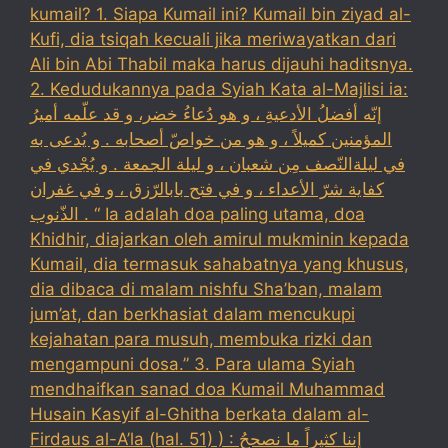
kumail? 1. Siapa Kumail ini? Kumail bin ziyad al-
Kufi, dia tsiqah kecuali jika meriwayatkan dari
Ali bin Abi Thabil maka harus dijauhi haditsnya.
2. Kedudukannya pada Syiah Kata al-Majlisi ia:
إنّه أفضلُ الأدعيةِ ، و هو دُعاءُ خضر، و قد علّمه أميرُ
المؤمنين كميلاً ، و هو من خواصّ أصحابه . و يُدعى به
في ليلةالنّصف مِن شعبان ، و ليلة الجمعة . و يُجْدي في
كفاية شرّ الأعداء ، و في فتح بابالرّزق ، و في غفران
الذّنوب . “ Ia adalah doa paling utama, doa
Khidhir, diajarkan oleh amirul mukminin kepada
Kumail, dia termasuk sahabatnya yang khusus,
dia dibaca di malam nishfu Sha’ban, malam
jum’at, dan berkhasiat dalam mencukupi
kejahatan para musuh, membuka rizki dan
mengampuni dosa.” 3. Para ulama Syiah
mendhaifkan sanad doa Kumail Muhammad
Husain Kasyif al-Ghitha berkata dalam al-
Firdaus al-A’la (hal. 51) ) : إننا كثيراً ما نصححُ