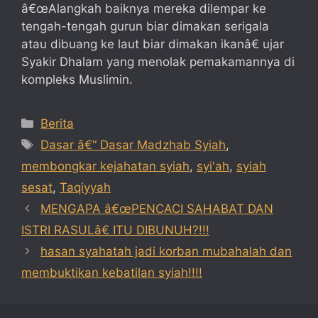
â€œAlangkah baiknya mereka dilempar ke
tengah-tengah gurun biar dimakan serigala
atau dibuang ke laut biar dimakan ikanâ€ ujar
Syakir Dhalam yang menolak pemakamannya di
kompleks Muslimin.
Categories
Berita
Tags
Dasar â€“ Dasar Madzhab Syiah
,
membongkar kejahatan syiah
,
syi'ah
,
syiah
sesat
,
Taqiyyah
MENGAPA â€œPENCACI SAHABAT DAN
ISTRI RASULâ€ ITU DIBUNUH?!!!
hasan syahatah jadi korban mubahalah dan
membuktikan kebatilan syiah!!!!