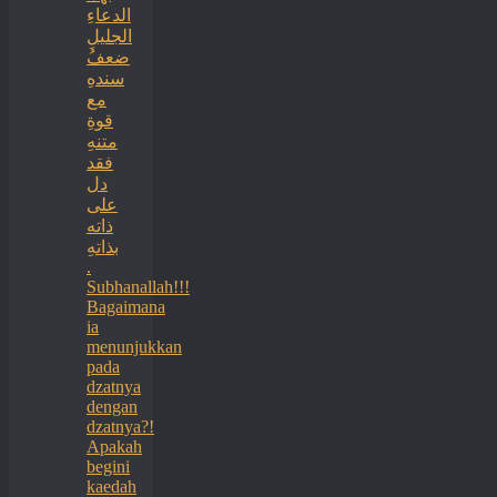
الدعاءِ
الجليلِ
ضعفُ
سندهِ
مع
قوةِ
متنهِ
فقد
دل
على
ذاته
بذاتهِ
.
Subhanallah!!!
Bagaimana
ia
menunjukkan
pada
dzatnya
dengan
dzatnya?!
Apakah
begini
kaedah