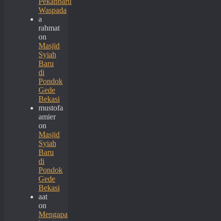
Pekanbaru
Waspada
a
rahmat
on
Masjid
Syiah
Baru
di
Pondok
Gede
Bekasi
mustofa
amier
on
Masjid
Syiah
Baru
di
Pondok
Gede
Bekasi
aat
on
Mengapa