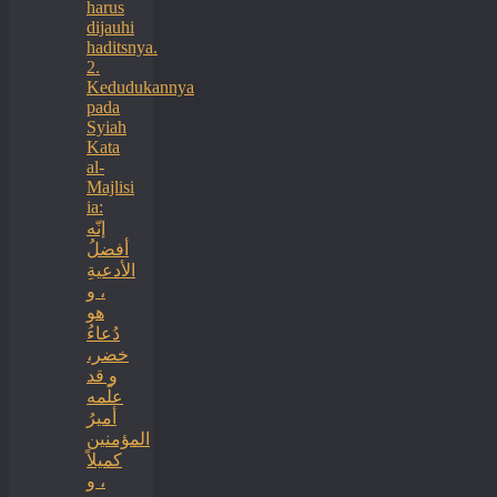
harus
dijauhi
haditsnya.
2.
Kedudukannya
pada
Syiah
Kata
al-
Majlisi
ia:
إنّه
أفضلُ
الأدعيةِ
، و
هو
دُعاءُ
خضر،
و قد
علّمه
أميرُ
المؤمنين
كميلاً
، و