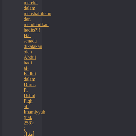
mereka
dalam
menshahihkan
dan
mendhaifkan
hadits?!!
Hal
senada
dikatakan
oleh
Abdul
hadi
al-
Fadhli
dalam
Durus
Fi
Ushul
Fiqh
al-
Imamiyyah
(hal.
258):
:
أمثالُ