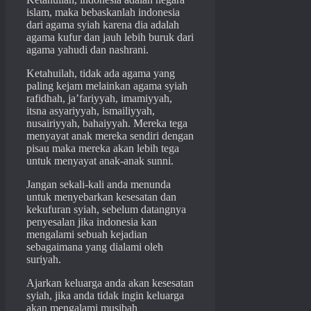
islam, maka bebaskanlah indonesia
dari agama
syiah
karena dia adalah
agama kufur dan jauh lebih buruk dari
agama yahudi dan nashrani.
Ketahuilah, tidak ada agama yang
paling kejam melainkan agama
syiah
rafidhah, ja’fariyyah, imamiyyah,
itsna asyariyyah, ismailiyyah,
nusairiyyah, bahaiyyah. Mereka tega
menyayat anak mereka sendiri dengan
pisau maka mereka akan lebih tega
untuk menyayat anak-anak sunni.
Jangan sekali-kali anda menunda
untuk menyebarkan kesesatan dan
kekufuran
syiah
, sebelum datangnya
penyesalan
jika
indonesia kan
mengalami sebuah kejadian
sebagaimana yang dialami oleh
suriyah.
Ajarkan keluarga anda akan kesesatan
syiah
,
jika
anda tidak ingin keluarga
akan mengalami musibah