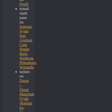
Profil
ismail
rajab
pane
on
Imigran
Syiah
Iran
Ajarkan
Cara
Shalat
Baru,
Walikota
Pekanbaru
Waspada
tarjuni
on
Dasar
–
Dasar
Madzhab
Syiah
(Bagian
ke-