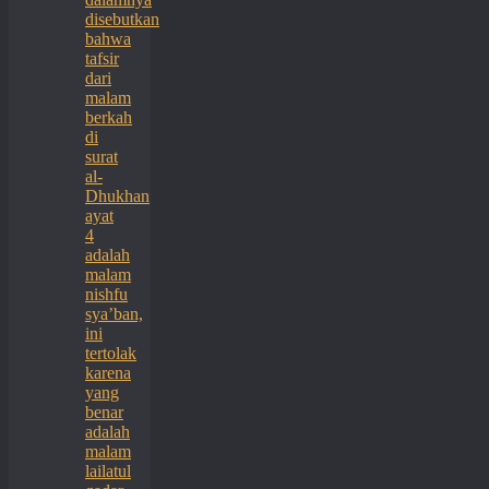
disebutkan
bahwa
tafsir
dari
malam
berkah
di
surat
al-
Dhukhan
ayat
4
adalah
malam
nishfu
sya’ban,
ini
tertolak
karena
yang
benar
adalah
malam
lailatul