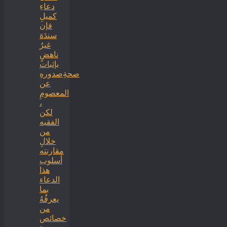
دعاءِ
كميلِ
فإن
سندَهَ
غيرُ
ناهضٍ
بإثبات
صحةِصدورهِ
عن
المعصومِ
،
لكن
الفقيه
من
خلالِ
مقارنته
أسلوب
هذا
الدعاء
بما
يعرفُهُ
من
خصائص