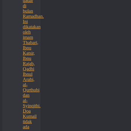
qadar
di
bulan
Ramadhan.
Ini
dikatakan
oleh
imam
Thabari,
Ibnu
Katsir,
Ibnu
Rajab,
Qadhi
Ibnul
Arabi,
al-
Qurthubi
dan
al-
Syinqithi.
Doa
Kumail
tidak
ada