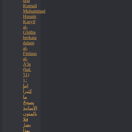
doa
Kumail
Muhammad
Husain
Kasyif
al-
Ghitha
berkata
dalam
al-
Firdaus
al-
A’la
(hal.
51)
) :
إننا
كثيراً
ما
نصححُ
الأسانيدَ
بالمتون
فلا
يضرُ
بهذا