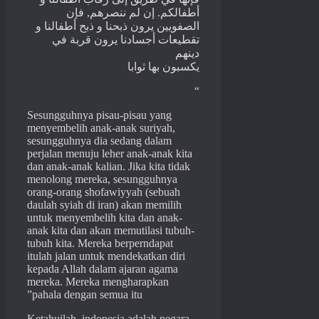
أطفالكم. إن لم ننصرهم, فإن
الصفويين يرون ذبحنا و ذبح أطفالنا و
تقطيعات أجسادنا يرون قربة في
دينهم
يكسبون بها ثوابا
“
Sesungguhnya pisau-pisau yang
menyembelih anak-anak suriyah,
sesungguhnya dia sedang dalam
perjalan menuju leher anak-anak kita
dan anak-anak kalian.
Jika
kita tidak
menolong mereka, sesungguhnya
orang-orang shofawiyyah (sebuah
daulah
syiah
di iran) akan memilih
untuk menyembelih kita dan anak-
anak kita dan akan memutilasi tubuh-
tubuh kita. Mereka berperndapat
itulah jalan untuk mendekatkan diri
kepada Allah dalam ajaran agama
mereka. Mereka mengharapkan
pahala dengan semua itu”
Ketahuilah, indonesia adalah negara