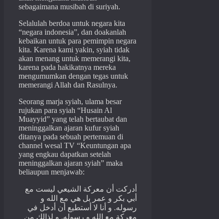
sebagaimana musibah di suriyah.
Selalulah berdoa untuk negara kita
“negara indonesia”, dan doakanlah
kebaikan untuk para pemimpin negara
kita. Karena kami yakin,
syiah
tidak
akan menang untuk memerangi kita,
karena pada hakikatnya mereka
mengumumkan dengan tegas untuk
memerangi Allah dan Rasulnya.
Seorang marja
syiah
, ulama besar
rujukan para
syiah
“Husain Al
Muayyid” yang telah bertaubat dan
meninggalkan ajaran kufur
syiah
ditanya pada sebuah pertemuan di
channel wesal TV “Keuntungan apa
yang engkau dapatkan setelah
meninggalkan ajaran
syiah
” maka
beliaupun menjawab:
أدركت أن معركة الشيعي ليست مع
أبي بكر و عمر بل هي مع الله و
رسوله. و أنا لا أستطيع أن أدخل في
معركة مع الله و رسوله. و لذالك من