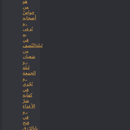
هو
من
خواصّ
أصحابه
. و
يُدعى
به
في
ليلةالنّصف
مِن
شعبان
، و
ليلة
الجمعة
. و
يُجْدي
في
كفاية
شرّ
الأعداء
، و
في
فتح
بابالرّزق