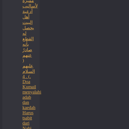
مميزة
لأساليب
أدعية
أهل
البيت
يحصل
له
القطع
بأنه
صادرٌ
عنهم
(
عليهم
السلام
) . 4.
Doa
Kumail
menyalahi
adab
dan
kaedah
Harus
tsabit
dari
Nabi