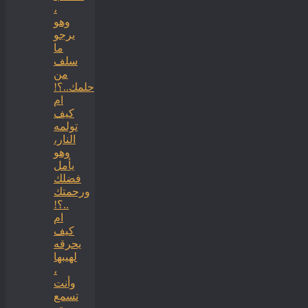
،
وهو
يرجو
ما
سلف
من
حلمك..؟!
ام
كيف
تولمه
النار،
وهو
يأمل
فضلك
ورحمتك
..؟!
ام
كيف
يحرقه
لهيبها
،
وأنت
تسمع