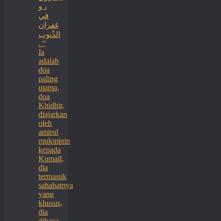
، و
في
غفران
الذّنوب
. “
Ia
adalah
doa
paling
utama,
doa
Khidhir,
diajarkan
oleh
amirul
mukminin
kepada
Kumail,
dia
termasuk
sahabatnya
yang
khusus,
dia
dibaca