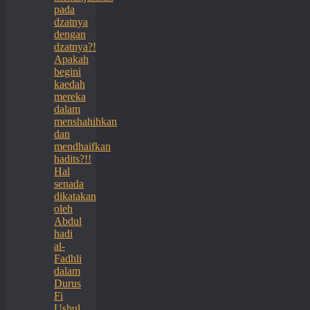
pada
dzatnya
dengan
dzatnya?!
Apakah
begini
kaedah
mereka
dalam
menshahihkan
dan
mendhaifkan
hadits?!!
Hal
senada
dikatakan
oleh
Abdul
hadi
al-
Fadhli
dalam
Durus
Fi
Ushul