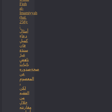
Fiqh
al-
Imamiyyah
(hal.
258):
:
أمثالُ
دعاءِ
كميلِ
فإن
سندَهَ
غيرُ
ناهضٍ
بإثبات
صحةِصدورهِ
عن
المعصومِ
،
لكن
الفقيه
من
خلالِ
مقارنته
أسلوب