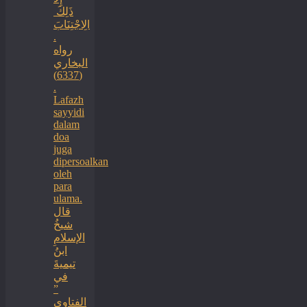
ذَلِكَ ‏
‏الِاجْتِنَابَ
.
رواه
البخاري
(6337)
.
Lafazh
sayyidi
dalam
doa
juga
dipersoalkan
oleh
para
ulama.
قال
شيخُ
الإسلامِ
ابنُ
تيميةَ
في
”
الفتاوى