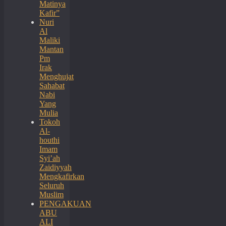
Matinya
Kafir”
Nuri
Al
Maliki
Mantan
Pm
Irak
Menghujat
Sahabat
Nabi
Yang
Mulia
Tokoh
Al-
houthi
Imam
Syi’ah
Zaidiyyah
Mengkafirkan
Seluruh
Muslim
PENGAKUAN
ABU
ALI