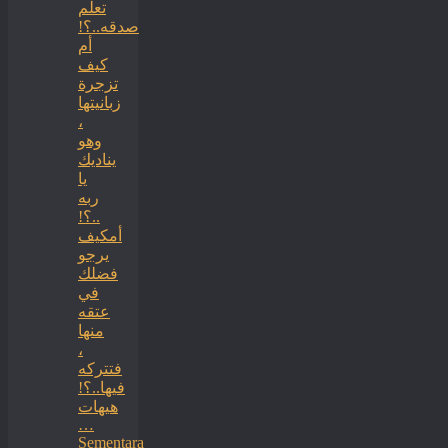
تعلم
صدقه..؟!
أم
كيف
تزجرة
زبانيتها
،
وهو
يناديك
يا
ربه
..؟!
أمكيف
يرجو
فضلك
في
عتقه
منها
،
فتتركه
فيها..؟!
هيهات
…
Sementara