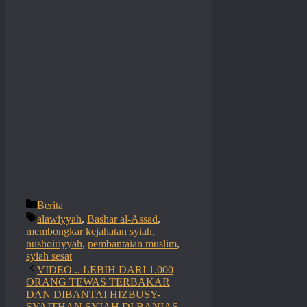
Categories
Berita
Tags
alawiyyah
,
Bashar al-Assad
,
membongkar kejahatan syiah
,
nushoiriyyah
,
pembantaian muslim
,
syiah sesat
VIDEO .. LEBIH DARI 1.000
ORANG TEWAS TERBAKAR
DAN DIBANTAI HIZBUSY-
SYAITHAN SYIAH DI BANIAS