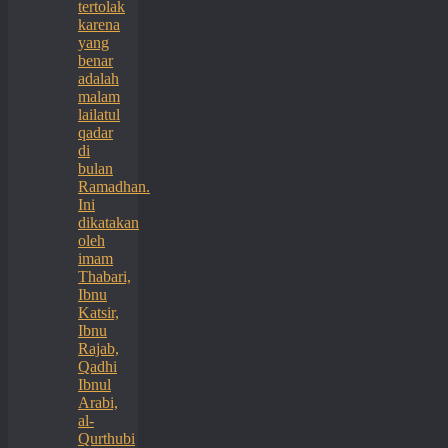
tertolak
karena
yang
benar
adalah
malam
lailatul
qadar
di
bulan
Ramadhan.
Ini
dikatakan
oleh
imam
Thabari,
Ibnu
Katsir,
Ibnu
Rajab,
Qadhi
Ibnul
Arabi,
al-
Qurthubi