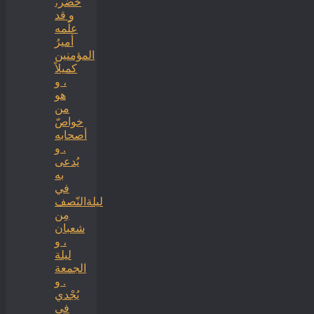
خضر،
و قد
علّمه
أميرُ
المؤمنين
كميلاً
، و
هو
من
خواصّ
أصحابه
. و
يُدعى
به
في
ليلةالنّصف
مِن
شعبان
، و
ليلة
الجمعة
. و
يُجْدي
في