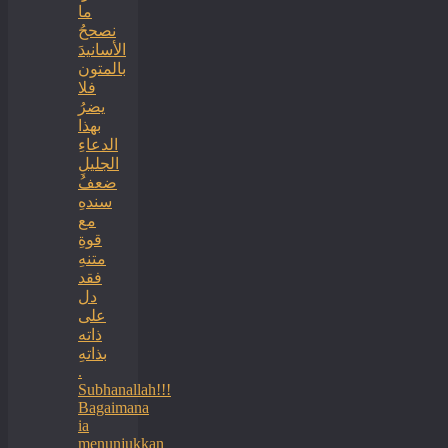
ما
نصححُ
الأسانيدَ
بالمتون
فلا
يضرُ
بهذا
الدعاءِ
الجليلِ
ضعفُ
سندهِ
مع
قوةِ
متنهِ
فقد
دل
على
ذاته
بذاتهِ
.
Subhanallah!!!
Bagaimana
ia
menunjukkan