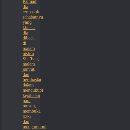
Kumail,
dia
termasuk
sahabatnya
yang
khusus,
dia
dibaca
di
malam
nishfu
Sha’ban,
malam
jum’at,
dan
berkhasiat
dalam
mencukupi
kejahatan
para
musuh,
membuka
rizki
dan
mengampuni