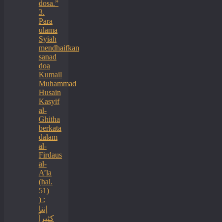
dosa.”
3.
Para
ulama
Syiah
mendhaifkan
sanad
doa
Kumail
Muhammad
Husain
Kasyif
al-
Ghitha
berkata
dalam
al-
Firdaus
al-
A’la
(hal.
51)
) :
إننا
كثيراً