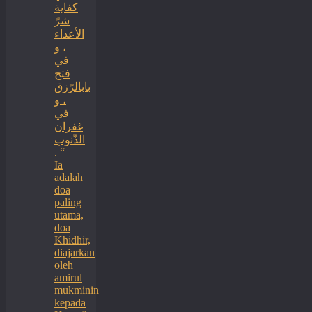
كفاية
شرّ
الأعداء
، و
في
فتح
بابالرّزق
، و
في
غفران
الذّنوب
. “
Ia
adalah
doa
paling
utama,
doa
Khidhir,
diajarkan
oleh
amirul
mukminin
kepada