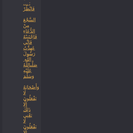
: …
فَانْظُرْ
السَّجْعَ
‏‏مِنْ
الدُّعَاءِ
فَاجْتَنِبْهُ
فَإِنِّي
عَهِدْتُ
رَسُولَ
اللَّهِ ‏
‏صَلَّىاللَّهُ
عَلَيْهِ
وَسَلَّمَ
‏وَأَصْحَابَهُ
لَا
يَفْعَلُونَ
إِلَّا
ذَلِكَ
‏‏يَعْنِي
لَا
يَفْعَلُونَ
إِلَّا