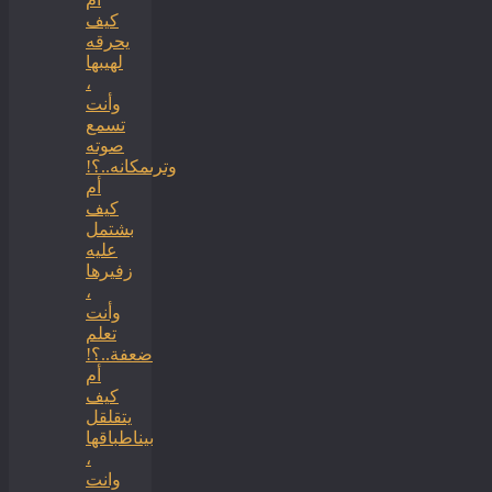
كيف
يحرقه
لهيبها
،
وأنت
تسمع
صوته
وترىمكانه..؟!
أم
كيف
بشتمل
عليه
زفيرها
،
وأنت
تعلم
ضعفة..؟!
أم
كيف
يتقلقل
بيناطباقها
،
وانت