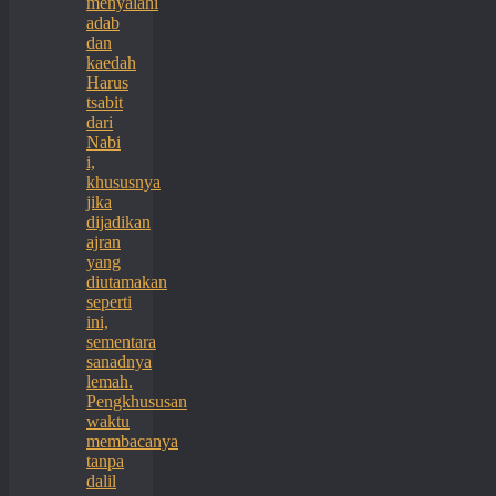
menyalahi
adab
dan
kaedah
Harus
tsabit
dari
Nabi
i,
khususnya
jika
dijadikan
ajran
yang
diutamakan
seperti
ini,
sementara
sanadnya
lemah.
Pengkhususan
waktu
membacanya
tanpa
dalil