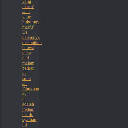
yang
marfu’
atau
yang
hukumnya
marfu’.
Di
dalamnya
disebutkan
bahwa
tafsir
dari
malam
berkah
di
surat
al-
Dhukhan
ayat
4
adalah
malam
nishfu
sya’ban,
ini