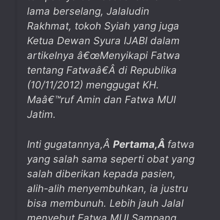
lama berselang, Jalaludin
Rakhmat, tokoh Syiah yang juga
Ketua Dewan Syura IJABI dalam
artikelnya â€œ
Menyikapi Fatwa
tentang Fatwaâ€
Â
di Republika
(10/11/2012) menggugat KH.
Maâ€™ruf Amin dan Fatwa MUI
Jatim.
Inti gugatannya,Â
Pertama,
Â
fatwa
yang salah sama seperti obat yang
salah diberikan kepada pasien,
alih-alih menyembuhkan, ia justru
bisa membunuh. Lebih jauh Jalal
menyebut Fatwa MUI Sampang