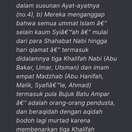
dalam susunan Ayat-ayatnya
(no.4), b) Mereka menganggap
bahwa semua ummat Islam â€“
selain kaum Syiâ€™ah â€“ mulai
dari para Shahabat Nabi hingga
hari qiamat â€“ termasuk
didalamnya tiga Khalifah Nabi (Abu
Bakar, Umar, Utsman) dan imam
empat Madzhab (Abu Hanifah,
Malik, Syafiâ€™ie, Ahmad)
termasuk pula Bujuk Batu Ampar
â€“ adalah orang-orang pendusta,
dan beraqidah dengan aqidah
bodoh lagi murtad karena
membenarkan tiga Khalifah