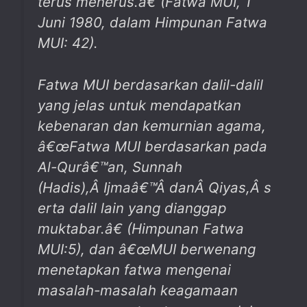
terus menerus.â€ (Fatwa MUI, 1
Juni 1980, dalam Himpunan Fatwa
MUI: 42).
Fatwa MUI berdasarkan dalil-dalil
yang jelas untuk mendapatkan
kebenaran dan kemurnian agama,
â€œFatwa MUI berdasarkan pada
Al-Qurâ€™an, Sunnah
(Hadis),Â
Ijmaâ€™
Â
danÂ
Qiyas,
Â
s
erta dalil lain yang dianggap
muktabar.â€ (Himpunan Fatwa
MUI:5), dan â€œMUI berwenang
menetapkan fatwa mengenai
masalah-masalah keagamaan