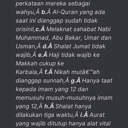
perkataan mereka sebagai
wahyu,Â
b.
Â Al-Quran yang ada
saat ini dianggap sudah tidak
orisinil,
c.
Â
Melaknat sahabat Nabi
Muhammad, Abu Bakar, Umar dan
Usman,Â
d.
Â
Shalat Jumat tidak
wajib,Â
e.
Â
Haji tidak wajib ke
Makkah cukup ke
Karbala,Â
f.
Â
Nikah mutâ€™ah
dianggap sunnah,Â
g.
Â
Hanya taat
kepada imam yang 12 dan
memusuhi musuh-musuhnya imam
yang 12,Â
h.
Â
Shalat hanya
dilakukan tiga waktu,Â
i.
Â
Aurat
yang wajib ditutup hanya alat vital