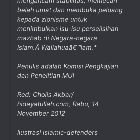
mengancam stabilitas, memecah
belah umat dan membuka peluang
kepada zionisme untuk
menimbulkan isu-isu perselisihan
mazhab di Negara-negara
Islam.Â
Wallahuaâ€™lam
.*
Penulis adalah Komisi Pengkajian
dan Penelitian MUI
Red: Cholis Akbar/
hidayatullah.com, Rabu, 14
November 2012
Ilustrasi islamic-defenders