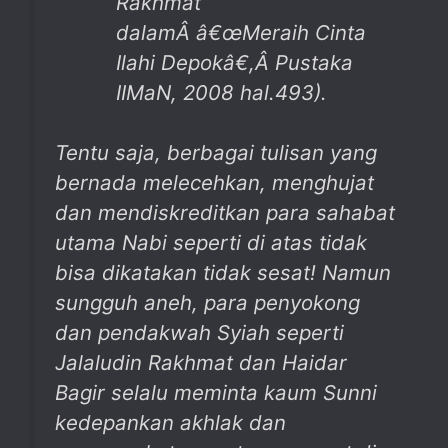
Rakhmat
dalamÂ
â€œMeraih Cinta
Ilahi Depokâ€,
Â
Pustaka
IIMaN, 2008 hal.493).
Tentu saja, berbagai tulisan yang
bernada melecehkan, menghujat
dan mendiskreditkan para sahabat
utama Nabi seperti di atas tidak
bisa dikatakan tidak sesat! Namun
sungguh aneh, para penyokong
dan pendakwah Syiah seperti
Jalaludin Rakhmat dan Haidar
Bagir selalu meminta kaum Sunni
kedepankan akhlak dan