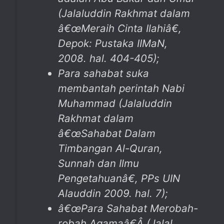
(Jalaluddin Rakhmat dalam
â€œ
Meraih Cinta Ilahi
â€,
Depok: Pustaka IIMaN,
2008. hal. 404-405);
Para sahabat suka
membantah perintah Nabi
Muhammad (Jalaluddin
Rakhmat dalam
â€œ
Sahabat Dalam
Timbangan Al-Quran,
Sunnah dan Ilmu
Pengetahuan
â€, PPs UIN
Alauddin 2009. hal. 7);
â€œPara Sahabat Merobah-
robah Agamaâ€
Â
(Jalal