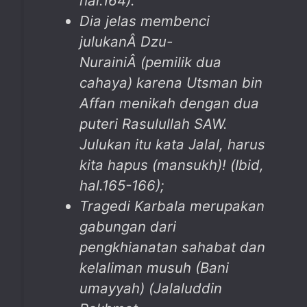
hal.164).
Dia jelas membenci
julukanÂ
Dzu-
Nuraini
Â
(pemilik dua
cahaya) karena Utsman bin
Affan menikah dengan dua
puteri Rasulullah SAW.
Julukan itu kata Jalal, harus
kita hapus (mansukh)! (Ibid,
hal.165-166);
Tragedi Karbala merupakan
gabungan dari
pengkhianatan sahabat dan
kelaliman musuh (Bani
umayyah) (Jalaluddin