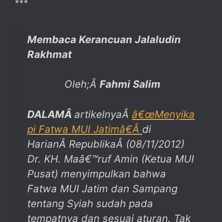
***
Membaca Kerancuan Jalaludin
Rakhmat
Oleh;Â
Fahmi Salim
DALAM
Â
artikelnyaÂ
â€œMenyika
pi Fatwa MUI Jatimâ€
Â
di
HarianÂ
Republika
Â
(08/11/2012)
Dr. KH. Maâ€™ruf Amin (Ketua MUI
Pusat) menyimpulkan bahwa
Fatwa MUI Jatim dan Sampang
tentang Syiah sudah pada
tempatnya dan sesuai aturan. Tak