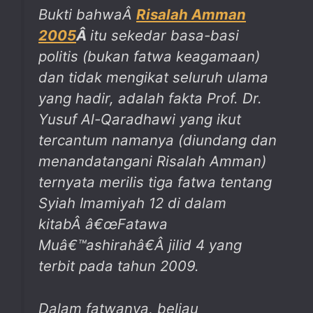
Bukti bahwaÂ
Risalah Amman
2005
Â
itu sekedar basa-basi
politis (bukan fatwa keagamaan)
dan tidak mengikat seluruh ulama
yang hadir, adalah fakta Prof. Dr.
Yusuf Al-Qaradhawi yang ikut
tercantum namanya (diundang dan
menandatangani Risalah Amman)
ternyata merilis tiga fatwa tentang
Syiah Imamiyah 12 di dalam
kitabÂ
â€œFatawa
Muâ€™ashirahâ€
Â
jilid 4 yang
terbit pada tahun 2009.
Dalam fatwanya, beliau