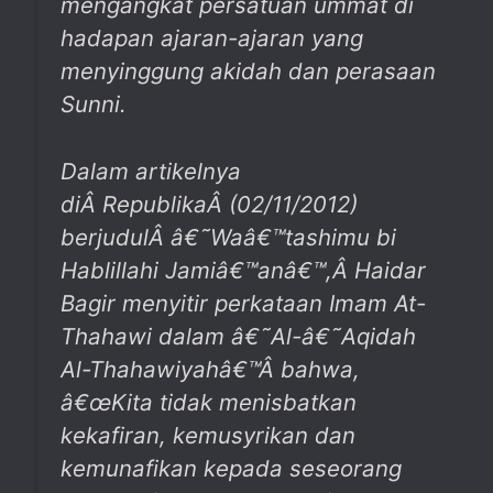
mengangkat persatuan ummat di
hadapan ajaran-ajaran yang
menyinggung akidah dan perasaan
Sunni.
Dalam artikelnya
diÂ
Republika
Â
(02/11/2012)
berjudulÂ
â€˜Waâ€™tashimu bi
Hablillahi Jamiâ€™anâ€™,
Â
Haidar
Bagir menyitir perkataan Imam At-
Thahawi dalam â€˜
Al-â€˜Aqidah
Al-Thahawiyahâ€™
Â
bahwa,
â€œKita tidak menisbatkan
kekafiran, kemusyrikan dan
kemunafikan kepada seseorang