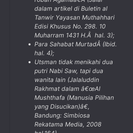
dalam artikel di Buletin al
Tanwir Yayasan Muthahhari
Edisi Khusus No. 298. 10
Muharram 1431 H.Â hal. 3);
Para Sahabat Murtad
Â (Ibid.
hal. 4);
Utsman tidak menikahi dua
putri Nabi Saw, tapi dua
wanita lain (Jalaluddin
Rakhmat dalam â€œ
Al
Mushthafa (Manusia Pilihan
yang Disucikan)â€
,
Bandung: Simbiosa
Rekatama Media, 2008