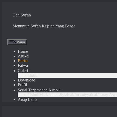
Skip
to
content
Gen Syi'ah
Menuntun Syi'ah Kejalan Yang Benar
Menu
Home
Artikel
Berita
Fatwa
Galeri
Buku
Download
Profil
Serial Terjemahan Kitab
Ushul Madzhab al-Syiah al-Imamiyyah al-Itsnay Asyr
Arsip Lama