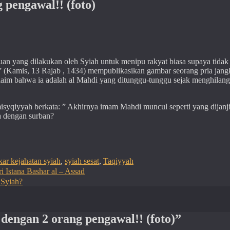
pengawal!! (foto)
an yang dilakukan oleh Syiah untuk menipu rakyat biasa supaya tidak
is ” (Kamis, 13 Rajab , 1434) mempublikasikan gambar seorang pria jan
im bahwa ia adalah al Mahdi yang ditunggu-tunggu sejak menghilang
isyqiyyah berkata: ” Akhirnya imam Mahdi muncul seperti yang dijanj
a dengan surban?
r kejahatan syiah
,
syiah sesat
,
Taqiyyah
i Istana Bashar al – Assad
 Syiah?
dengan 2 orang pengawal!! (foto)”