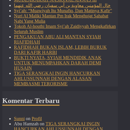
خال المؤمنين معاوية بن أبي سفيان رضي الله عنهما
Syi’ah: “Muawiyah Itu Munafiq, Dan Matinya Kafir”
Nuri Al Maliki Mantan Pm Irak Menghujat Sahabat
Nabi Yang Mulia
Tokoh Al-houthi Imam Syi’ah Zaidiyyah Mengkafirkan
Seluruh Muslim
PENGAKUAN ABU ALI MANTAN SYIAH
RIAFIDHAH
RAFIDHAH BUKAN ISLAM, LEBIH BURUK
DARI KAFIR HARBI
BUKTI NYATA, SYIAH MENDIDIK ANAK
UNTUK MENUMPAHKAN DARAH DEMI
HUSAIN
TIGA SERANGKAI INGIN HANCURKAN
AHLUSSUNNAH DENGAN ALASAN
MEMBASMI TERORISME
Komentar Terbaru
Sunni
on
Profil
Abu Hamzah
on
TIGA SERANGKAI INGIN
HANCURKAN AHLUSSUNNAH DENGAN