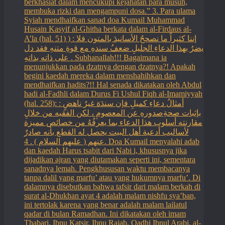
berkhasiat dalam mencukupi kejahatan para musuh,
membuka rizki dan mengampuni dosa.” 3. Para ulama
Syiah mendhaifkan sanad doa Kumail Muhammad
Husain Kasyif al-Ghitha berkata dalam al-Firdaus al-
A’la (hal. 51) ) : إننا كثيراً ما نصححُ الأسانيدَ بالمتون فلا
يضرُ بهذا الدعاءِ الجليلِ ضعفُ سندهِ مع قوةِ متنهِ فقد دل
على ذاته بذاتهِ . Subhanallah!!! Bagaimana ia
menunjukkan pada dzatnya dengan dzatnya?! Apakah
begini kaedah mereka dalam menshahihkan dan
mendhaifkan hadits?!! Hal senada dikatakan oleh Abdul
hadi al-Fadhli dalam Durus Fi Ushul Fiqh al-Imamiyyah
(hal. 258): : أمثالُ دعاءِ كميلِ فإن سندَهَ غيرُ ناهضٍ
بإثبات صحةِصدورهِ عن المعصومِ ، لكن الفقيه من خلالِ
مقارنته أسلوب هذا الدعاء بما يعرفُهُ من خصائص مميزة
لأساليب أدعية أهل البيت يحصل له القطع بأنه صادرٌ
عنهم ( عليهم السلام ) . 4. Doa Kumail menyalahi adab
dan kaedah Harus tsabit dari Nabi i, khususnya jika
dijadikan ajran yang diutamakan seperti ini, sementara
sanadnya lemah. Pengkhususan waktu membacanya
tanpa dalil yang marfu’ atau yang hukumnya marfu’. Di
dalamnya disebutkan bahwa tafsir dari malam berkah di
surat al-Dhukhan ayat 4 adalah malam nishfu sya’ban,
ini tertolak karena yang benar adalah malam lailatul
qadar di bulan Ramadhan. Ini dikatakan oleh imam
Thabari, Ibnu Katsir, Ibnu Rajab, Qadhi Ibnul Arabi, al-