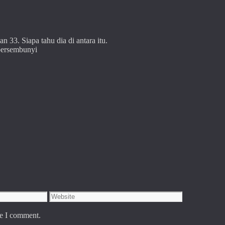
n 33. Siapa tahu dia di antara itu.
bersembunyi
Website
me I comment.