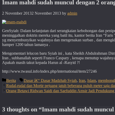
Imam mahdi sudah muncul dengan 2 orang 
2 November 2013
2 November 2013
by
admin
GenSyiah: Dalam kelanjutan dari serangkaian kebohongan dan penipu
meninggalkan doktrin mereka yang batil itu, kantor berita Iran “Far
yg menyembunyikan wajahnya dan mengenakan surban , dan mengkla
hamper 1200 tahun lamanya .
Mengomentari lelucon baru Syiah ini , kata Sheikh Abdulrahman Dim
Iran , subhanallah seperti Franco Caspary , kenapa menutup wajahny
Apakah masih takut kepada Harun al -Rasyid ?!
http://www.twasul.info/index.php/international/item/27246
Categories
Tags
Berita
Dasar â€“ Dasar Madzhab Syiah
,
Iran
,
Islam
,
membongka
Rudal-rudal dan Mortir pejuang jatuh beberapa puluh meter saja dar
Orang Betawi Ridwan Saidi dan Saefuddin Amsir Jadi Pendukung
3 thoughts on “Imam mahdi sudah muncul 