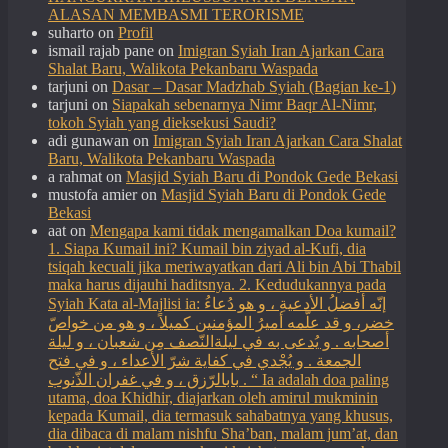
ALASAN MEMBASMI TERORISME
suharto
on
Profil
ismail rajab pane
on
Imigran Syiah Iran Ajarkan Cara
Shalat Baru, Walikota Pekanbaru Waspada
tarjuni
on
Dasar – Dasar Madzhab Syiah (Bagian ke-1)
tarjuni
on
Siapakah sebenarnya Nimr Baqr Al-Nimr,
tokoh Syiah yang dieksekusi Saudi?
adi gunawan
on
Imigran Syiah Iran Ajarkan Cara Shalat
Baru, Walikota Pekanbaru Waspada
a rahmat
on
Masjid Syiah Baru di Pondok Gede Bekasi
mustofa amier
on
Masjid Syiah Baru di Pondok Gede
Bekasi
aat
on
Mengapa kami tidak mengamalkan Doa kumail?
1. Siapa Kumail ini? Kumail bin ziyad al-Kufi, dia
tsiqah kecuali jika meriwayatkan dari Ali bin Abi Thabil
maka harus dijauhi haditsnya. 2. Kedudukannya pada
Syiah Kata al-Majlisi ia: إنّه أفضلُ الأدعيةِ ، و هو دُعاءُ
خضر، و قد علّمه أميرُ المؤمنين كميلاً ، و هو من خواصّ
أصحابه . و يُدعى به في ليلةالنّصف مِن شعبان ، و ليلة
الجمعة . و يُجْدي في كفاية شرّ الأعداء ، و في فتح
بابالرّزق ، و في غفران الذّنوب . “ Ia adalah doa paling
utama, doa Khidhir, diajarkan oleh amirul mukminin
kepada Kumail, dia termasuk sahabatnya yang khusus,
dia dibaca di malam nishfu Sha’ban, malam jum’at, dan