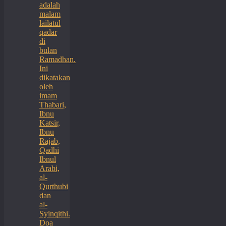
adalah
malam
lailatul
qadar
di
bulan
Ramadhan.
Ini
dikatakan
oleh
imam
Thabari,
Ibnu
Katsir,
Ibnu
Rajab,
Qadhi
Ibnul
Arabi,
al-
Qurthubi
dan
al-
Syinqithi.
Doa