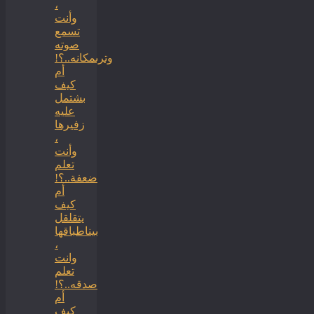
،
وأنت
تسمع
صوته
وترىمكانه..؟!
أم
كيف
بشتمل
عليه
زفيرها
،
وأنت
تعلم
ضعفة..؟!
أم
كيف
يتقلقل
بيناطباقها
،
وانت
تعلم
صدقه..؟!
أم
كيف