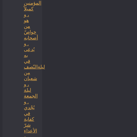
المؤمنين
كميلاً
، و
هو
من
خواصّ
أصحابه
. و
يُدعى
به
في
ليلةالنّصف
مِن
شعبان
، و
ليلة
الجمعة
. و
يُجْدي
في
كفاية
شرّ
الأعداء
، و