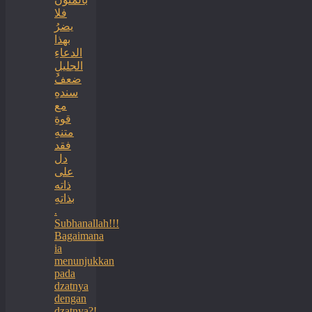
فلا
يضرُ
بهذا
الدعاءِ
الجليلِ
ضعفُ
سندهِ
مع
قوةِ
متنهِ
فقد
دل
على
ذاته
بذاتهِ
.
Subhanallah!!!
Bagaimana
ia
menunjukkan
pada
dzatnya
dengan
dzatnya?!