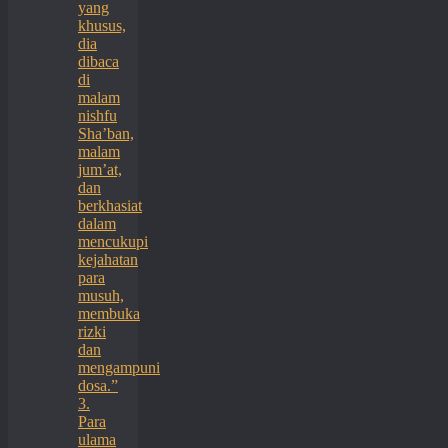
yang
khusus,
dia
dibaca
di
malam
nishfu
Sha’ban,
malam
jum’at,
dan
berkhasiat
dalam
mencukupi
kejahatan
para
musuh,
membuka
rizki
dan
mengampuni
dosa.”
3.
Para
ulama