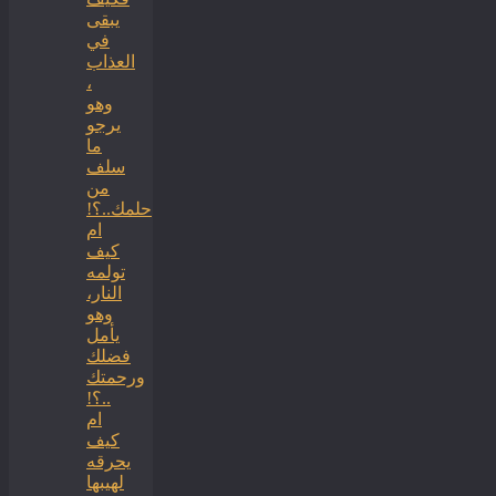
يبقى
في
العذاب
،
وهو
يرجو
ما
سلف
من
حلمك..؟!
ام
كيف
تولمه
النار،
وهو
يأمل
فضلك
ورحمتك
..؟!
ام
كيف
يحرقه
لهيبها