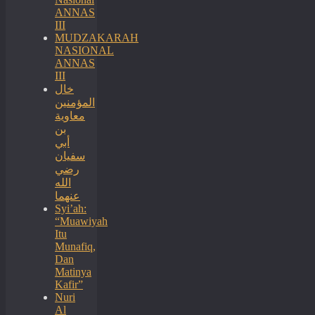
ANNAS
III
MUDZAKARAH
NASIONAL
ANNAS
III
خال
المؤمنين
معاوية
بن
أبي
سفيان
رضي
الله
عنهما
Syi’ah:
“Muawiyah
Itu
Munafiq,
Dan
Matinya
Kafir”
Nuri
Al