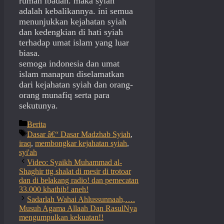
rumah ibadah. maka syiah
adalah kebalikannya. ini semua
menunjukkan kejahatan syiah
dan kedengkian di hati syiah
terhadap umat islam yang luar
biasa.
semoga indonesia dan umat
islam manapun diselamatkan
dari kejahatan syiah dan orang-
orang munafiq serta para
sekutunya.
Categories
Berita
Tags
Dasar â€“ Dasar Madzhab Syiah
,
iraq
,
membongkar kejahatan syiah
,
syi'ah
Video: Syaikh Muhammad al-
Shaghir ttg shalat di mesir di trotoar
dan di belakang radio! dan pemecatan
33.000 khathib! aneh!
Sadarlah Wahai Ahlussunnaah,….
Musuh Agama Allaah Dan RasulNya
mengumpulkan kekuatan!!