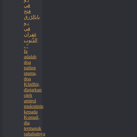
في
فتح
بابالرّزق
، و
في
غفران
الذّنوب
. “
Ia
adalah
doa
paling
utama,
doa
Khidhir,
diajarkan
oleh
amirul
mukminin
kepada
Kumail,
dia
termasuk
sahabatnya