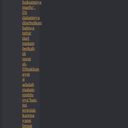
hukumnya
marfu’.
Di
dalamnya
disebutkan
bahwa
tafsir
dari
malam
berkah
di
surat
al-
Dhukhan
ayat
4
adalah
malam
nishfu
sya’ban,
ini
tertolak
karena
yang
benar