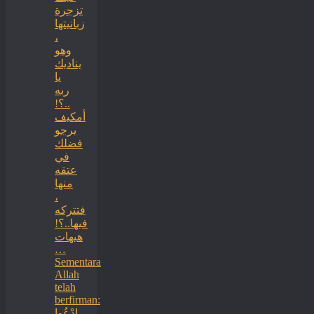
تزجرة
زبانيتها
،
وهو
يناديك
يا
ربه
..؟!
أمكيف
يرجو
فضلك
في
عتقه
منها
،
فتتركه
فيها..؟!
هيهات
…
Sementara
Allah
telah
berfirman:
ادْعُوا