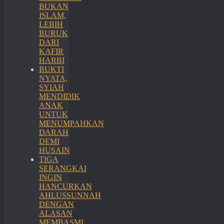
BUKAN
ISLAM,
LEBIH
BURUK
DARI
KAFIR
HARBI
BUKTI
NYATA,
SYIAH
MENDIDIK
ANAK
UNTUK
MENUMPAHKAN
DARAH
DEMI
HUSAIN
TIGA
SERANGKAI
INGIN
HANCURKAN
AHLUSSUNNAH
DENGAN
ALASAN
MEMBASMI