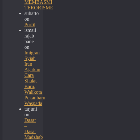
MEMBASMI
TERORISME
suharto
on
Profil
ismail
rajab
pane
on
Imigran
Syiah
Iran
Ajarkan
Cara
Shalat
Baru,
Walikota
Pekanbaru
Waspada
tarjuni
on
Dasar
–
Dasar
Madzhab