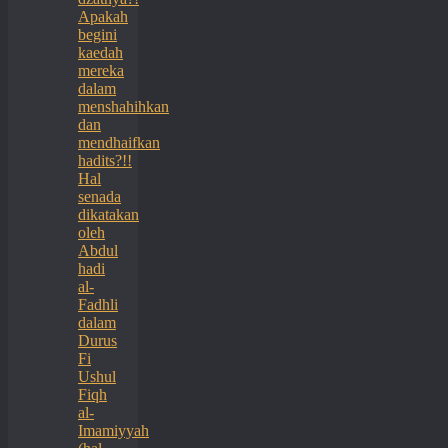
Apakah
begini
kaedah
mereka
dalam
menshahihkan
dan
mendhaifkan
hadits?!!
Hal
senada
dikatakan
oleh
Abdul
hadi
al-
Fadhli
dalam
Durus
Fi
Ushul
Fiqh
al-
Imamiyyah