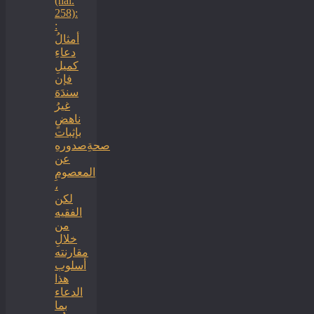
(hal.
258):
:
أمثالُ
دعاءِ
كميلِ
فإن
سندَهَ
غيرُ
ناهضٍ
بإثبات
صحةِصدورهِ
عن
المعصومِ
،
لكن
الفقيه
من
خلالِ
مقارنته
أسلوب
هذا
الدعاء
بما