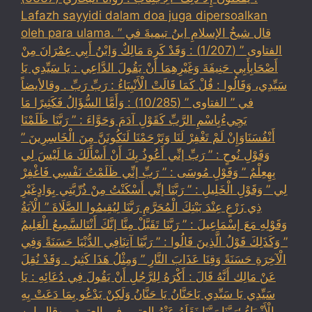
Lafazh sayyidi dalam doa juga dipersoalkan
oleh para ulama. قال شيخُ الإسلامِ ابنُ تيميةَ في ”
الفتاوى ” (1/207) : وَقَدْ كَرِهَ مَالِكٌ وَابْنُ أَبِي عِمْرَانَ مِنْ
أَصْحَابِأَبِي حَنِيفَةَ وَغَيْرِهِمَا أَنْ يَقُولَ الدَّاعِي : يَا سَيِّدِي يَا
سَيِّدِي، وَقَالُوا : قُلْ كَمَا قَالَتْ الْأَنْبِيَاءُ : رَبِّ رَبِّ . وقالأيضاً
في ” الفتاوى ” (10/285) : وَأَمَّا السُّؤَالُ فَكَثِيرًا مَا
يَجِيءُبِاسْمِ الرَّبِّ كَقَوْلِ آدَمَ وَحَوَّاءَ : ” رَبَّنَا ظَلَمْنَا
أَنْفُسَنَاوَإِنْ لَمْ تَغْفِرْ لَنَا وَتَرْحَمْنَا لَنَكُونَنَّ مِنَ الْخَاسِرِينَ ”
وَقَوْلِ نُوحٍ : ” رَبِّ إنِّي أَعُوذُ بِكَ أَنْ أَسْأَلَكَ مَا لَيْسَ لِي
بِهِعِلْمٌ ” وَقَوْلِ مُوسَى : ” رَبِّ إنِّي ظَلَمْتُ نَفْسِي فَاغْفِرْ
لِي ” وَقَوْلِ الْخَلِيلِ : ” رَبَّنَا إنِّي أَسْكَنْتُ مِنْ ذُرِّيَّتِي بِوَادٍغَيْرِ
ذِي زَرْعٍ عِنْدَ بَيْتِكَ الْمُحَرَّمِ رَبَّنَا لِيُقِيمُوا الصَّلَاةَ ” الْآيَةُ
وَقَوْلِهِ مَعَ إسْمَاعِيلَ : ” رَبَّنَا تَقَبَّلْ مِنَّا إنَّكَ أَنْتَالسَّمِيعُ الْعَلِيمُ
” وَكَذَلِكَ قَوْلُ الَّذِينَ قَالُوا : ” رَبَّنَا آتِنَافِي الدُّنْيَا حَسَنَةً وَفِي
الْآخِرَةِ حَسَنَةً وَقِنَا عَذَابَ النَّارِ ” وَمِثْلُ هَذَا كَثِيرٌ . وَقَدْ نُقِلَ
عَنْ مَالِك أَنَّهُ قَالَ : أَكْرَهُ لِلرَّجُلِ أَنْ يَقُولَ فِي دُعَائِهِ : يَا
سَيِّدِي يَا سَيِّدِي يَاحَنَّانُ يَا حَنَّانُ وَلَكِنْ يَدْعُو بِمَا دَعَتْ بِهِ
الْأَنْبِيَاءُ ؛رَبَّنَا رَبَّنَا نَقَلَهُ عَنْهُ العتبي فِي العتبية . وقال ابن