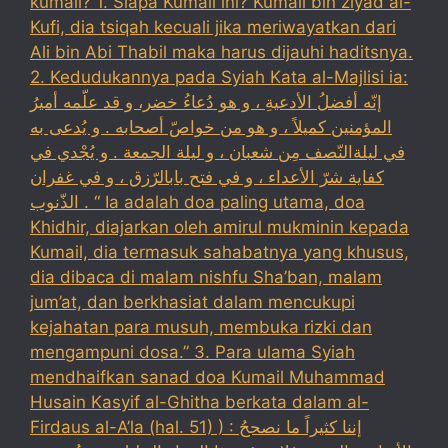
kumail? 1. Siapa Kumail ini? Kumail bin ziyad al-
Kufi, dia tsiqah kecuali jika meriwayatkan dari
Ali bin Abi Thabil maka harus dijauhi haditsnya.
2. Kedudukannya pada Syiah Kata al-Majlisi ia:
إنّه أفضلُ الأدعيةِ ، و هو دُعاءُ خضر، و قد علّمه أميرُ
المؤمنين كميلاً ، و هو من خواصّ أصحابه . و يُدعى به
في ليلةالنّصف مِن شعبان ، و ليلة الجمعة . و يُجْدي في
كفاية شرّ الأعداء ، و في فتح بابالرّزق ، و في غفران
الذّنوب . “ Ia adalah doa paling utama, doa
Khidhir, diajarkan oleh amirul mukminin kepada
Kumail, dia termasuk sahabatnya yang khusus,
dia dibaca di malam nishfu Sha’ban, malam
jum’at, dan berkhasiat dalam mencukupi
kejahatan para musuh, membuka rizki dan
mengampuni dosa.” 3. Para ulama Syiah
mendhaifkan sanad doa Kumail Muhammad
Husain Kasyif al-Ghitha berkata dalam al-
Firdaus al-A’la (hal. 51) ) : إننا كثيراً ما نصححُ