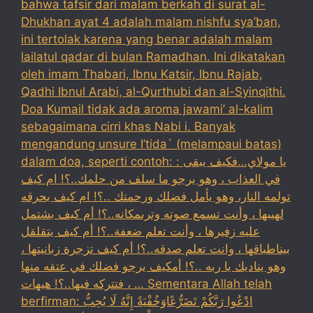
bahwa tafsir dari malam berkah di surat al-
Dhukhan ayat 4 adalah malam nishfu sya’ban,
ini tertolak karena yang benar adalah malam
lailatul qadar di bulan Ramadhan. Ini dikatakan
oleh imam Thabari, Ibnu Katsir, Ibnu Rajab,
Qadhi Ibnul Arabi, al-Qurthubi dan al-Syinqithi.
Doa Kumail tidak ada aroma jawami’ al-kalim
sebagaimana cirri khas Nabi i. Banyak
mengandung unsure I’tida` (melampaui batas)
dalam doa, seperti contoh: : يا مولاي…فكيف يبقى
في العذاب ، وهو يرجو ما سلف من حلمك..؟! ام كيف
تولمه النار، وهو يأمل فضلك ورحمتك ..؟! ام كيف يحرقه
لهيبها ، وأنت تسمع صوته وترىمكانه..؟! أم كيف بشتمل
عليه زفيرها ، وأنت تعلم ضعفة..؟! أم كيف يتقلقل
بيناطباقها ، وانت تعلم صدقه..؟! أم كيف تزجرة زبانيتها ،
وهو يناديك يا ربه ..؟! أمكيف يرجو فضلك في عتقه منها
، فتتركه فيها..؟! هيهات … Sementara Allah telah
berfirman: ادْعُوا رَبَّكُمْ تَضَرُّعًاوَخُفْيَةً إِنَّهُ لَا يُحِبُّ