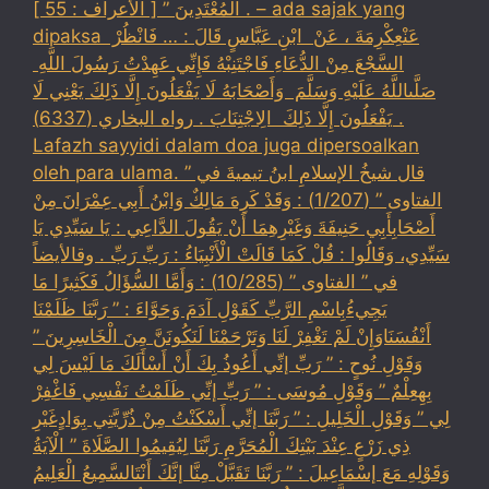
الْمُعْتَدِينَ ” [ الأعراف : 55 ] . – ada sajak yang
dipaksa ‏عَنْ‏‏عِكْرِمَةَ ‏، ‏عَنْ ‏ ‏ابْنِ عَبَّاسٍ ‏‏قَالَ : … فَانْظُرْ ‏‏
السَّجْعَ ‏‏مِنْ الدُّعَاءِ فَاجْتَنِبْهُ فَإِنِّي عَهِدْتُ رَسُولَ اللَّهِ ‏
‏صَلَّىاللَّهُ عَلَيْهِ وَسَلَّمَ ‏ ‏وَأَصْحَابَهُ لَا يَفْعَلُونَ إِلَّا ذَلِكَ ‏‏يَعْنِي لَا
يَفْعَلُونَ إِلَّا ذَلِكَ ‏ ‏الِاجْتِنَابَ . رواه البخاري (6337) .
Lafazh sayyidi dalam doa juga dipersoalkan
oleh para ulama. قال شيخُ الإسلامِ ابنُ تيميةَ في ”
الفتاوى ” (1/207) : وَقَدْ كَرِهَ مَالِكٌ وَابْنُ أَبِي عِمْرَانَ مِنْ
أَصْحَابِأَبِي حَنِيفَةَ وَغَيْرِهِمَا أَنْ يَقُولَ الدَّاعِي : يَا سَيِّدِي يَا
سَيِّدِي، وَقَالُوا : قُلْ كَمَا قَالَتْ الْأَنْبِيَاءُ : رَبِّ رَبِّ . وقالأيضاً
في ” الفتاوى ” (10/285) : وَأَمَّا السُّؤَالُ فَكَثِيرًا مَا
يَجِيءُبِاسْمِ الرَّبِّ كَقَوْلِ آدَمَ وَحَوَّاءَ : ” رَبَّنَا ظَلَمْنَا
أَنْفُسَنَاوَإِنْ لَمْ تَغْفِرْ لَنَا وَتَرْحَمْنَا لَنَكُونَنَّ مِنَ الْخَاسِرِينَ ”
وَقَوْلِ نُوحٍ : ” رَبِّ إنِّي أَعُوذُ بِكَ أَنْ أَسْأَلَكَ مَا لَيْسَ لِي
بِهِعِلْمٌ ” وَقَوْلِ مُوسَى : ” رَبِّ إنِّي ظَلَمْتُ نَفْسِي فَاغْفِرْ
لِي ” وَقَوْلِ الْخَلِيلِ : ” رَبَّنَا إنِّي أَسْكَنْتُ مِنْ ذُرِّيَّتِي بِوَادٍغَيْرِ
ذِي زَرْعٍ عِنْدَ بَيْتِكَ الْمُحَرَّمِ رَبَّنَا لِيُقِيمُوا الصَّلَاةَ ” الْآيَةُ
وَقَوْلِهِ مَعَ إسْمَاعِيلَ : ” رَبَّنَا تَقَبَّلْ مِنَّا إنَّكَ أَنْتَالسَّمِيعُ الْعَلِيمُ