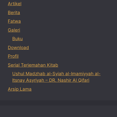
Artikel
Berita
Fatwa
Galeri
Buku
Download
Profil
Serial Terjemahan Kitab
Ushul Madzhab al-Syiah al-Imamiyyah al-
Itsnay Asyriyah – DR. Nashir Al Qifari
Arsip Lama