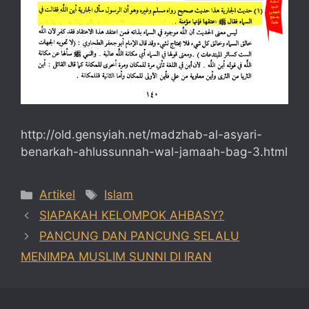
http://old.gensyiah.net/madzhab-al-asyari-
benarkah-ahlussunnah-wal-jamaah-bag-3.html
Categories
Tags
Artikel
Islam
SIAPAKAH KELOMPOK AHBASY?
PANCUNG DAN PANCUNG SELALU
MENIMPA MUSLIM SUNNI DI IRAN