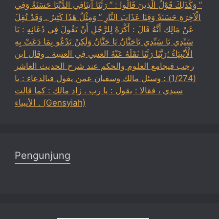
” وَكَذَلِكَ قَوْلُ الَّذِينَ قَالُوا : ” رَبَّنَا آتِنَافِي الدُّنْيَا حَسَنَةً وَفِي
الْآخِرَةِ حَسَنَةً وَقِنَا عَذَابَ النَّارِ ” وَمِثْلُ هَذَا كَثِيرٌ . وَقَدْ نُقِلَ
عَنْ مَالِك أَنَّهُ قَالَ : أَكْرَهُ لِلرَّجُلِ أَنْ يَقُولَ فِي دُعَائِهِ : يَا
سَيِّدِي يَا سَيِّدِي يَاحَنَّانُ يَا حَنَّانُ وَلَكِنْ يَدْعُو بِمَا دَعَتْ بِهِ
الْأَنْبِيَاءُ ؛رَبَّنَا رَبَّنَا نَقَلَهُ عَنْهُ العتبي فِي العتبية . وقال ابن
رجب فيجامع العلوم والحكم عند شرح الحديث العاشر
(1/274) : وسئل مالك وسفيان عمن يقول فيالدعاء : يا
سيدي ، فقالا : يقول : يا رب . زاد مالك : كما قالت
الأنبياء . (Gensyiah)
Pengunjung