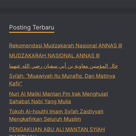
Posting Terbaru
Rekomendasi Mudzakarah Nasional ANNAS III
MUDZAKARAH NASIONAL ANNAS III
خال المؤمنين معاوية بن أبي سفيان رضي الله عنهما
Syi’ah: “Muawiyah Itu Munafiq, Dan Matinya
Kafir”
Nuri Al Maliki Mantan Pm Irak Menghujat
Sahabat Nabi Yang Mulia
Tokoh Al-houthi Imam Syi’ah Zaidiyyah
Mengkafirkan Seluruh Muslim
PENGAKUAN ABU ALI MANTAN SYIAH