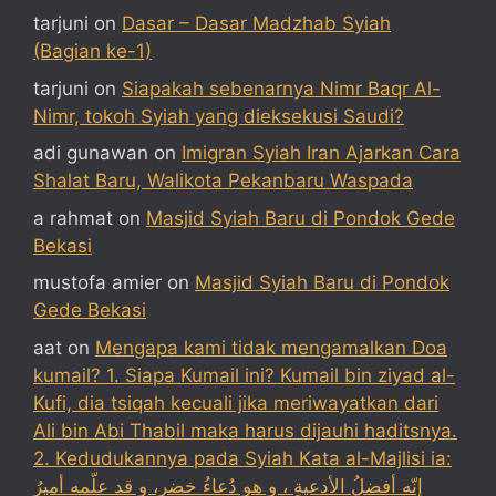
tarjuni
on
Dasar – Dasar Madzhab Syiah
(Bagian ke-1)
tarjuni
on
Siapakah sebenarnya Nimr Baqr Al-
Nimr, tokoh Syiah yang dieksekusi Saudi?
adi gunawan
on
Imigran Syiah Iran Ajarkan Cara
Shalat Baru, Walikota Pekanbaru Waspada
a rahmat
on
Masjid Syiah Baru di Pondok Gede
Bekasi
mustofa amier
on
Masjid Syiah Baru di Pondok
Gede Bekasi
aat
on
Mengapa kami tidak mengamalkan Doa
kumail? 1. Siapa Kumail ini? Kumail bin ziyad al-
Kufi, dia tsiqah kecuali jika meriwayatkan dari
Ali bin Abi Thabil maka harus dijauhi haditsnya.
2. Kedudukannya pada Syiah Kata al-Majlisi ia:
إنّه أفضلُ الأدعيةِ ، و هو دُعاءُ خضر، و قد علّمه أميرُ