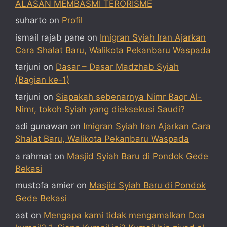
ALASAN MEMBASMI TERORISME
suharto
on
Profil
ismail rajab pane
on
Imigran Syiah Iran Ajarkan
Cara Shalat Baru, Walikota Pekanbaru Waspada
tarjuni
on
Dasar – Dasar Madzhab Syiah
(Bagian ke-1)
tarjuni
on
Siapakah sebenarnya Nimr Baqr Al-
Nimr, tokoh Syiah yang dieksekusi Saudi?
adi gunawan
on
Imigran Syiah Iran Ajarkan Cara
Shalat Baru, Walikota Pekanbaru Waspada
a rahmat
on
Masjid Syiah Baru di Pondok Gede
Bekasi
mustofa amier
on
Masjid Syiah Baru di Pondok
Gede Bekasi
aat
on
Mengapa kami tidak mengamalkan Doa