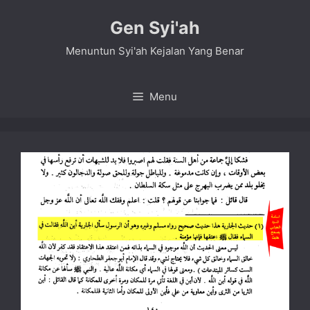
Skip
Gen Syi'ah
to
content
Menuntun Syi'ah Kejalan Yang Benar
Menu