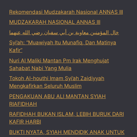
Rekomendasi Mudzakarah Nasional ANNAS III
MUDZAKARAH NASIONAL ANNAS III
خال المؤمنين معاوية بن أبي سفيان رضي الله عنهما
Syi’ah: “Muawiyah Itu Munafiq, Dan Matinya
Kafir”
Nuri Al Maliki Mantan Pm Irak Menghujat
Sahabat Nabi Yang Mulia
Tokoh Al-houthi Imam Syi’ah Zaidiyyah
Mengkafirkan Seluruh Muslim
PENGAKUAN ABU ALI MANTAN SYIAH
RIAFIDHAH
RAFIDHAH BUKAN ISLAM, LEBIH BURUK DARI
KAFIR HARBI
BUKTI NYATA, SYIAH MENDIDIK ANAK UNTUK