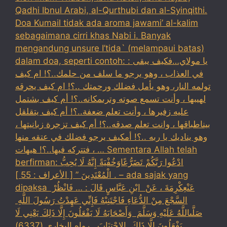
Qadhi Ibnul Arabi, al-Qurthubi dan al-Syinqithi.
Doa Kumail tidak ada aroma jawami’ al-kalim
sebagaimana cirri khas Nabi i. Banyak
mengandung unsure I’tida` (melampaui batas)
dalam doa, seperti contoh: : يا مولاي…فكيف يبقى
في العذاب ، وهو يرجو ما سلف من حلمك..؟! ام كيف
تولمه النار، وهو يأمل فضلك ورحمتك ..؟! ام كيف يحرقه
لهيبها ، وأنت تسمع صوته وترىمكانه..؟! أم كيف بشتمل
عليه زفيرها ، وأنت تعلم ضعفة..؟! أم كيف يتقلقل
بيناطباقها ، وانت تعلم صدقه..؟! أم كيف تزجرة زبانيتها ،
وهو يناديك يا ربه ..؟! أمكيف يرجو فضلك في عتقه منها
، فتتركه فيها..؟! هيهات … Sementara Allah telah
berfirman: ادْعُوا رَبَّكُمْ تَضَرُّعًاوَخُفْيَةً إِنَّهُ لَا يُحِبُّ
الْمُعْتَدِينَ ” [ الأعراف : 55 ] . – ada sajak yang
dipaksa ‏عَنْ‏‏عِكْرِمَةَ ‏، ‏عَنْ ‏ ‏ابْنِ عَبَّاسٍ ‏‏قَالَ : … فَانْظُرْ ‏‏
السَّجْعَ ‏‏مِنْ الدُّعَاءِ فَاجْتَنِبْهُ فَإِنِّي عَهِدْتُ رَسُولَ اللَّهِ ‏
‏صَلَّىاللَّهُ عَلَيْهِ وَسَلَّمَ ‏ ‏وَأَصْحَابَهُ لَا يَفْعَلُونَ إِلَّا ذَلِكَ ‏‏يَعْنِي لَا
يَفْعَلُونَ إِلَّا ذَلِكَ ‏ ‏الِاجْتِنَابَ . رواه البخاري (6337) .