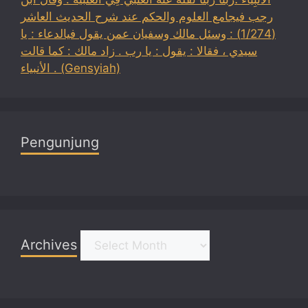
رجب فيجامع العلوم والحكم عند شرح الحديث العاشر
(1/274) : وسئل مالك وسفيان عمن يقول فيالدعاء : يا
سيدي ، فقالا : يقول : يا رب . زاد مالك : كما قالت
الأنبياء . (Gensyiah)
Pengunjung
Archives
Archives