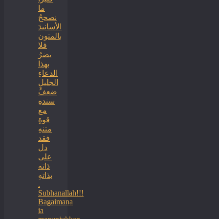
ما
نصححُ
الأسانيدَ
بالمتون
فلا
يضرُ
بهذا
الدعاءِ
الجليلِ
ضعفُ
سندهِ
مع
قوةِ
متنهِ
فقد
دل
على
ذاته
بذاتهِ
.
Subhanallah!!!
Bagaimana
ia