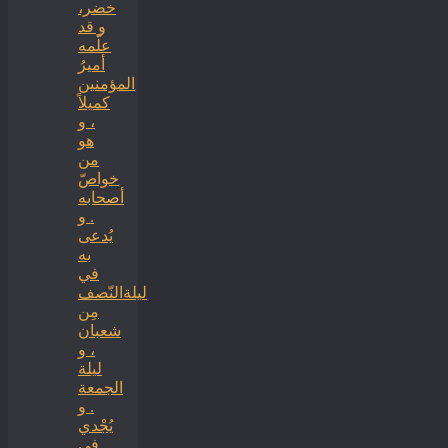
خضر،
و قد
علّمه
أميرُ
المؤمنين
كميلاً
، و
هو
من
خواصّ
أصحابه
. و
يُدعى
به
في
ليلةالنّصف
مِن
شعبان
، و
ليلة
الجمعة
. و
يُجْدي
في