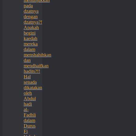
menunjukkan
pada
dzatnya
dengan
dzatnya?!
Apakah
begini
kaedah
mereka
dalam
menshahihkan
dan
mendhaifkan
hadits?!!
Hal
senada
dikatakan
oleh
Abdul
hadi
al-
Fadhli
dalam
Durus
Fi