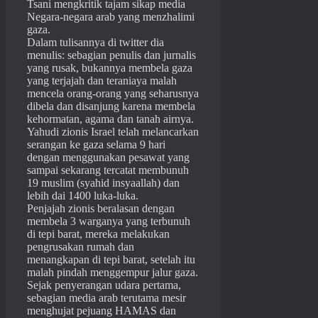
Tsani mengkritik tajam sikap media
Negara-negara arab yang menzhalimi
gaza.
Dalam tulisannya di twitter dia
menulis: sebagian penulis dan jurnalis
yang rusak, bukannya membela gaza
yang terjajah dan teraniaya malah
mencela orang-orang yang seharusnya
dibela dan disanjung karena membela
kehormatan, agama dan tanah airnya.
Yahudi zionis Israel telah melancarkan
serangan ke gaza selama 9 hari
dengan menggunakan pesawat yang
sampai sekarang tercatat membunuh
19 muslim (syahid insyaallah) dan
lebih dai 1400 luka-luka.
Penjajah zionis beralasan dengan
membela 3 warganya yang terbunuh
di tepi barat, mereka melakukan
pengrusakan rumah dan
menangkapan di tepi barat, setelah itu
malah pindah menggempur jalur gaza.
Sejak penyerangan udara pertama,
sebagian media arab terutama mesir
menghujat pejuang HAMAS dan