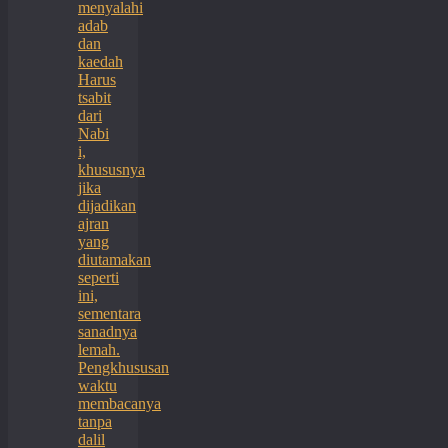
menyalahi
adab
dan
kaedah
Harus
tsabit
dari
Nabi
i,
khususnya
jika
dijadikan
ajran
yang
diutamakan
seperti
ini,
sementara
sanadnya
lemah.
Pengkhususan
waktu
membacanya
tanpa
dalil