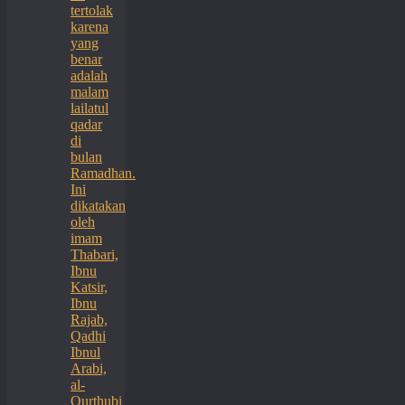
tertolak
karena
yang
benar
adalah
malam
lailatul
qadar
di
bulan
Ramadhan.
Ini
dikatakan
oleh
imam
Thabari,
Ibnu
Katsir,
Ibnu
Rajab,
Qadhi
Ibnul
Arabi,
al-
Qurthubi