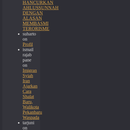
HANCURKAN
AHLUSSUNNAH
DENGAN
ALASAN
MEMBASMI
TERORISME
suharto
on
Profil
ismail
rajab
pane
on
Imigran
Syiah
Iran
Ajarkan
Cara
Shalat
Baru,
Walikota
Pekanbaru
Waspada
tarjuni
on