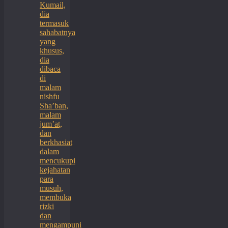
Kumail,
dia
termasuk
sahabatnya
yang
khusus,
dia
dibaca
di
malam
nishfu
Sha’ban,
malam
jum’at,
dan
berkhasiat
dalam
mencukupi
kejahatan
para
musuh,
membuka
rizki
dan
mengampuni