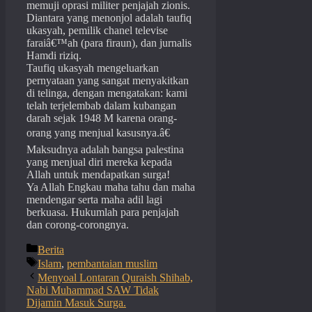
memuji oprasi militer penjajah zionis.
Diantara yang menonjol adalah taufiq
ukasyah, pemilik chanel televise
faraiâ€™ah (para firaun), dan jurnalis
Hamdi riziq.
Taufiq ukasyah mengeluarkan
pernyataan yang sangat menyakitkan
di telinga, dengan mengatakan: kami
telah terjelembab dalam kubangan
darah sejak 1948 M karena orang-
orang yang menjual kasusnya.â€
Maksudnya adalah bangsa palestina
yang menjual diri mereka kepada
Allah untuk mendapatkan surga!
Ya Allah Engkau maha tahu dan maha
mendengar serta maha adil lagi
berkuasa. Hukumlah para penjajah
dan corong-corongnya.
Categories
Berita
Tags
Islam
,
pembantaian muslim
Menyoal Lontaran Quraish Shihab,
Nabi Muhammad SAW Tidak
Dijamin Masuk Surga.