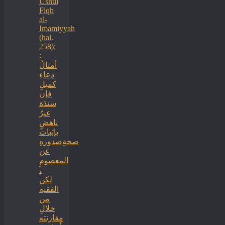
Ushul
Fiqh
al-
Imamiyyah
(hal.
258):
:
أمثالُ
دعاءِ
كميلِ
فإن
سندَهَ
غيرُ
ناهضٍ
بإثبات
صحةِصدورهِ
عن
المعصومِ
،
لكن
الفقيه
من
خلالِ
مقارنته