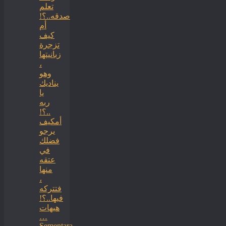
تعلم
صدقه..؟!
أم
كيف
تزجرة
زبانيتها
،
وهو
يناديك
يا
ربه
..؟!
أمكيف
يرجو
فضلك
في
عتقه
منها
،
فتتركه
فيها..؟!
هيهات
…
Sementara