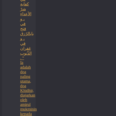
كفاية
شرّ
الأعداء
، و
في
فتح
بابالرّزق
، و
في
غفران
الذّنوب
. “
Ia
adalah
doa
paling
utama,
doa
Khidhir,
diajarkan
oleh
amirul
mukminin
kepada