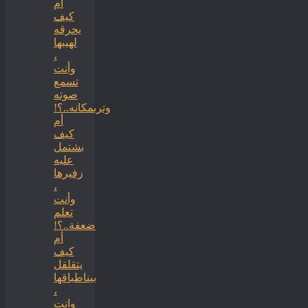
ام
كيف
يحرقه
لهيبها
،
وأنت
تسمع
صوته
وترىمكانه..؟!
أم
كيف
بشتمل
عليه
زفيرها
،
وأنت
تعلم
ضعفة..؟!
أم
كيف
يتقلقل
بيناطباقها
،
وانت