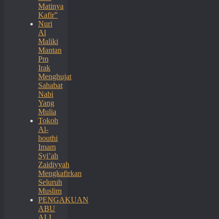
Matinya
Kafir”
Nuri
Al
Maliki
Mantan
Pm
Irak
Menghujat
Sahabat
Nabi
Yang
Mulia
Tokoh
Al-
houthi
Imam
Syi’ah
Zaidiyyah
Mengkafirkan
Seluruh
Muslim
PENGAKUAN
ABU
ALI