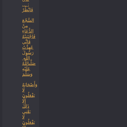
: …
فَانْظُرْ
السَّجْعَ
‏‏مِنْ
الدُّعَاءِ
فَاجْتَنِبْهُ
فَإِنِّي
عَهِدْتُ
رَسُولَ
اللَّهِ ‏
‏صَلَّىاللَّهُ
عَلَيْهِ
وَسَلَّمَ
‏وَأَصْحَابَهُ
لَا
يَفْعَلُونَ
إِلَّا
ذَلِكَ
‏‏يَعْنِي
لَا
يَفْعَلُونَ