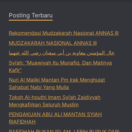
Posting Terbaru
Rekomendasi Mudzakarah Nasional ANNAS III
MUDZAKARAH NASIONAL ANNAS III
خال المؤمنين معاوية بن أبي سفيان رضي الله عنهما
Syi’ah: “Muawiyah Itu Munafiq, Dan Matinya
Kafir”
Nuri Al Maliki Mantan Pm Irak Menghujat
Sahabat Nabi Yang Mulia
Tokoh Al-houthi Imam Syi’ah Zaidiyyah
Mengkafirkan Seluruh Muslim
PENGAKUAN ABU ALI MANTAN SYIAH
RIAFIDHAH
RAFIDHAH BUKAN ISLAM, LEBIH BURUK DARI