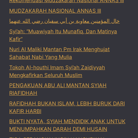
Rekomendasi Mudzakarah Nasional ANNAS III
MUDZAKARAH NASIONAL ANNAS III
خال المؤمنين معاوية بن أبي سفيان رضي الله عنهما
Syi’ah: “Muawiyah Itu Munafiq, Dan Matinya
Kafir”
Nuri Al Maliki Mantan Pm Irak Menghujat
Sahabat Nabi Yang Mulia
Tokoh Al-houthi Imam Syi’ah Zaidiyyah
Mengkafirkan Seluruh Muslim
PENGAKUAN ABU ALI MANTAN SYIAH
RIAFIDHAH
RAFIDHAH BUKAN ISLAM, LEBIH BURUK DARI
KAFIR HARBI
BUKTI NYATA, SYIAH MENDIDIK ANAK UNTUK
MENUMPAHKAN DARAH DEMI HUSAIN