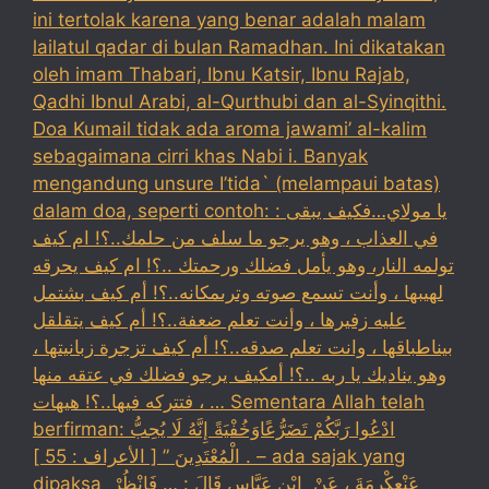
ini tertolak karena yang benar adalah malam
lailatul qadar di bulan Ramadhan. Ini dikatakan
oleh imam Thabari, Ibnu Katsir, Ibnu Rajab,
Qadhi Ibnul Arabi, al-Qurthubi dan al-Syinqithi.
Doa Kumail tidak ada aroma jawami’ al-kalim
sebagaimana cirri khas Nabi i. Banyak
mengandung unsure I’tida` (melampaui batas)
dalam doa, seperti contoh: : يا مولاي…فكيف يبقى
في العذاب ، وهو يرجو ما سلف من حلمك..؟! ام كيف
تولمه النار، وهو يأمل فضلك ورحمتك ..؟! ام كيف يحرقه
لهيبها ، وأنت تسمع صوته وترىمكانه..؟! أم كيف بشتمل
عليه زفيرها ، وأنت تعلم ضعفة..؟! أم كيف يتقلقل
بيناطباقها ، وانت تعلم صدقه..؟! أم كيف تزجرة زبانيتها ،
وهو يناديك يا ربه ..؟! أمكيف يرجو فضلك في عتقه منها
، فتتركه فيها..؟! هيهات … Sementara Allah telah
berfirman: ادْعُوا رَبَّكُمْ تَضَرُّعًاوَخُفْيَةً إِنَّهُ لَا يُحِبُّ
الْمُعْتَدِينَ ” [ الأعراف : 55 ] . – ada sajak yang
dipaksa ‏عَنْ‏‏عِكْرِمَةَ ‏، ‏عَنْ ‏ ‏ابْنِ عَبَّاسٍ ‏‏قَالَ : … فَانْظُرْ ‏‏