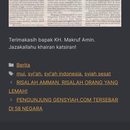
Terimakasih bapak KH. Makruf Amin.
Jazakallahu khairan katsiran!
Categories
Berita
Tags
mui
,
syi'ah
,
syi'ah indonesia
,
syiah sesat
RISALAH AMMAN, RISALAH ORANG YANG
LEMAH!
PENGUNJUNG GENSYIAH.COM TERSEBAR
DI 58 NEGARA