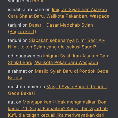
suharto
on
Profil
ismail rajab pane
on
Imigran Syiah Iran Ajarkan
Cara Shalat Baru, Walikota Pekanbaru Waspada
tarjuni
on
Dasar – Dasar Madzhab Syiah
(Bagian ke-1)
tarjuni
on
Siapakah sebenarnya Nimr Baqr Al-
Nimr, tokoh Syiah yang dieksekusi Saudi?
adi gunawan
on
Imigran Syiah Iran Ajarkan Cara
Shalat Baru, Walikota Pekanbaru Waspada
a rahmat
on
Masjid Syiah Baru di Pondok Gede
Bekasi
mustofa amier
on
Masjid Syiah Baru di Pondok
Gede Bekasi
aat
on
Mengapa kami tidak mengamalkan Doa
kumail? 1. Siapa Kumail ini? Kumail bin ziyad al-
Kufi, dia tsiqah kecuali jika meriwayatkan dari