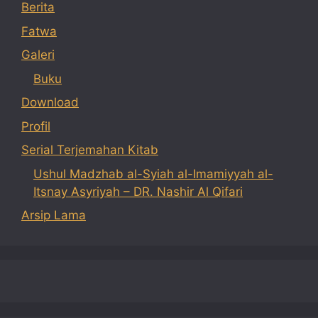
Berita
Fatwa
Galeri
Buku
Download
Profil
Serial Terjemahan Kitab
Ushul Madzhab al-Syiah al-Imamiyyah al-
Itsnay Asyriyah – DR. Nashir Al Qifari
Arsip Lama