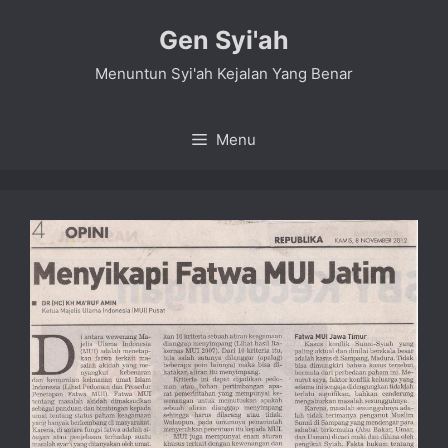
Skip
Gen Syi'ah
to
content
Menuntun Syi'ah Kejalan Yang Benar
Menu