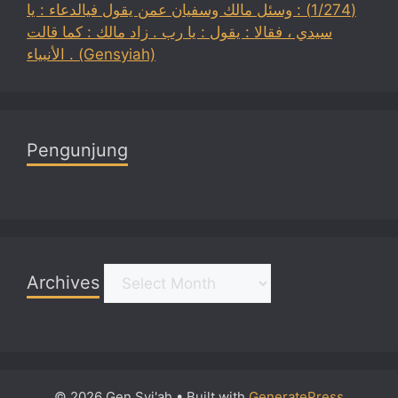
(1/274) : وسئل مالك وسفيان عمن يقول فيالدعاء : يا
سيدي ، فقالا : يقول : يا رب . زاد مالك : كما قالت
الأنبياء . (Gensyiah)
Pengunjung
Archives
Archives
© 2026 Gen Syi'ah
• Built with
GeneratePress