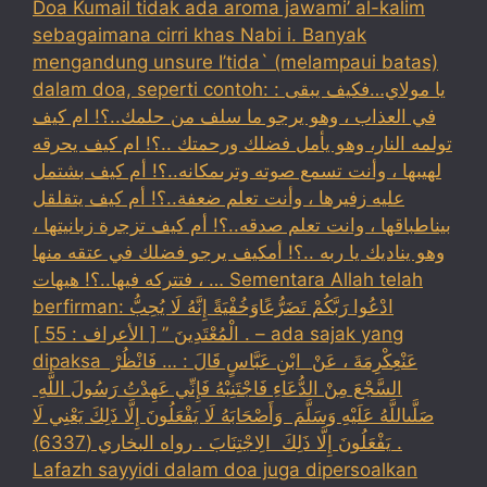
Doa Kumail tidak ada aroma jawami’ al-kalim
sebagaimana cirri khas Nabi i. Banyak
mengandung unsure I’tida` (melampaui batas)
dalam doa, seperti contoh: : يا مولاي…فكيف يبقى
في العذاب ، وهو يرجو ما سلف من حلمك..؟! ام كيف
تولمه النار، وهو يأمل فضلك ورحمتك ..؟! ام كيف يحرقه
لهيبها ، وأنت تسمع صوته وترىمكانه..؟! أم كيف بشتمل
عليه زفيرها ، وأنت تعلم ضعفة..؟! أم كيف يتقلقل
بيناطباقها ، وانت تعلم صدقه..؟! أم كيف تزجرة زبانيتها ،
وهو يناديك يا ربه ..؟! أمكيف يرجو فضلك في عتقه منها
، فتتركه فيها..؟! هيهات … Sementara Allah telah
berfirman: ادْعُوا رَبَّكُمْ تَضَرُّعًاوَخُفْيَةً إِنَّهُ لَا يُحِبُّ
الْمُعْتَدِينَ ” [ الأعراف : 55 ] . – ada sajak yang
dipaksa ‏عَنْ‏‏عِكْرِمَةَ ‏، ‏عَنْ ‏ ‏ابْنِ عَبَّاسٍ ‏‏قَالَ : … فَانْظُرْ ‏‏
السَّجْعَ ‏‏مِنْ الدُّعَاءِ فَاجْتَنِبْهُ فَإِنِّي عَهِدْتُ رَسُولَ اللَّهِ ‏
‏صَلَّىاللَّهُ عَلَيْهِ وَسَلَّمَ ‏ ‏وَأَصْحَابَهُ لَا يَفْعَلُونَ إِلَّا ذَلِكَ ‏‏يَعْنِي لَا
يَفْعَلُونَ إِلَّا ذَلِكَ ‏ ‏الِاجْتِنَابَ . رواه البخاري (6337) .
Lafazh sayyidi dalam doa juga dipersoalkan