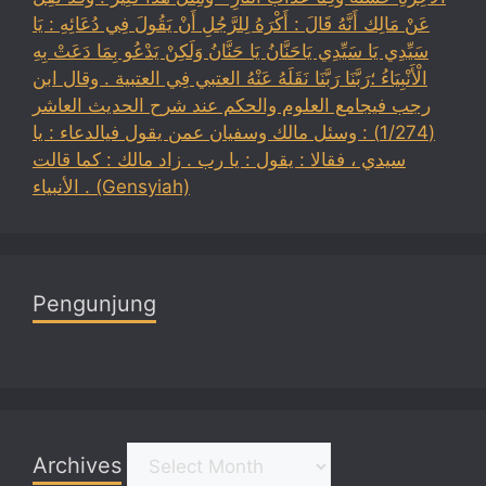
عَنْ مَالِك أَنَّهُ قَالَ : أَكْرَهُ لِلرَّجُلِ أَنْ يَقُولَ فِي دُعَائِهِ : يَا
سَيِّدِي يَا سَيِّدِي يَاحَنَّانُ يَا حَنَّانُ وَلَكِنْ يَدْعُو بِمَا دَعَتْ بِهِ
الْأَنْبِيَاءُ ؛رَبَّنَا رَبَّنَا نَقَلَهُ عَنْهُ العتبي فِي العتبية . وقال ابن
رجب فيجامع العلوم والحكم عند شرح الحديث العاشر
(1/274) : وسئل مالك وسفيان عمن يقول فيالدعاء : يا
سيدي ، فقالا : يقول : يا رب . زاد مالك : كما قالت
الأنبياء . (Gensyiah)
Pengunjung
Archives
Archives