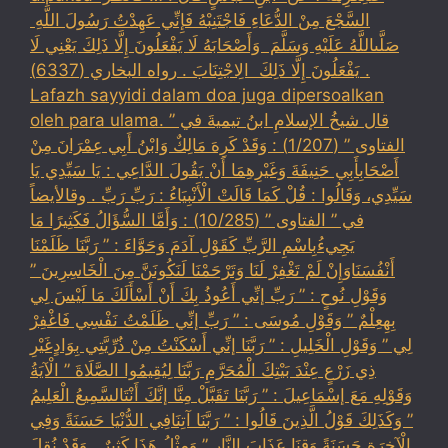
السَّجْعَ ‏‏مِنْ الدُّعَاءِ فَاجْتَنِبْهُ فَإِنِّي عَهِدْتُ رَسُولَ اللَّهِ ‏
‏صَلَّىاللَّهُ عَلَيْهِ وَسَلَّمَ ‏ ‏وَأَصْحَابَهُ لَا يَفْعَلُونَ إِلَّا ذَلِكَ ‏‏يَعْنِي لَا
يَفْعَلُونَ إِلَّا ذَلِكَ ‏ ‏الِاجْتِنَابَ . رواه البخاري (6337) .
Lafazh sayyidi dalam doa juga dipersoalkan
oleh para ulama. قال شيخُ الإسلامِ ابنُ تيميةَ في ”
الفتاوى ” (1/207) : وَقَدْ كَرِهَ مَالِكٌ وَابْنُ أَبِي عِمْرَانَ مِنْ
أَصْحَابِأَبِي حَنِيفَةَ وَغَيْرِهِمَا أَنْ يَقُولَ الدَّاعِي : يَا سَيِّدِي يَا
سَيِّدِي، وَقَالُوا : قُلْ كَمَا قَالَتْ الْأَنْبِيَاءُ : رَبِّ رَبِّ . وقالأيضاً
في ” الفتاوى ” (10/285) : وَأَمَّا السُّؤَالُ فَكَثِيرًا مَا
يَجِيءُبِاسْمِ الرَّبِّ كَقَوْلِ آدَمَ وَحَوَّاءَ : ” رَبَّنَا ظَلَمْنَا
أَنْفُسَنَاوَإِنْ لَمْ تَغْفِرْ لَنَا وَتَرْحَمْنَا لَنَكُونَنَّ مِنَ الْخَاسِرِينَ ”
وَقَوْلِ نُوحٍ : ” رَبِّ إنِّي أَعُوذُ بِكَ أَنْ أَسْأَلَكَ مَا لَيْسَ لِي
بِهِعِلْمٌ ” وَقَوْلِ مُوسَى : ” رَبِّ إنِّي ظَلَمْتُ نَفْسِي فَاغْفِرْ
لِي ” وَقَوْلِ الْخَلِيلِ : ” رَبَّنَا إنِّي أَسْكَنْتُ مِنْ ذُرِّيَّتِي بِوَادٍغَيْرِ
ذِي زَرْعٍ عِنْدَ بَيْتِكَ الْمُحَرَّمِ رَبَّنَا لِيُقِيمُوا الصَّلَاةَ ” الْآيَةُ
وَقَوْلِهِ مَعَ إسْمَاعِيلَ : ” رَبَّنَا تَقَبَّلْ مِنَّا إنَّكَ أَنْتَالسَّمِيعُ الْعَلِيمُ
” وَكَذَلِكَ قَوْلُ الَّذِينَ قَالُوا : ” رَبَّنَا آتِنَافِي الدُّنْيَا حَسَنَةً وَفِي
الْآخِرَةِ حَسَنَةً وَقِنَا عَذَابَ النَّارِ ” وَمِثْلُ هَذَا كَثِيرٌ . وَقَدْ نُقِلَ