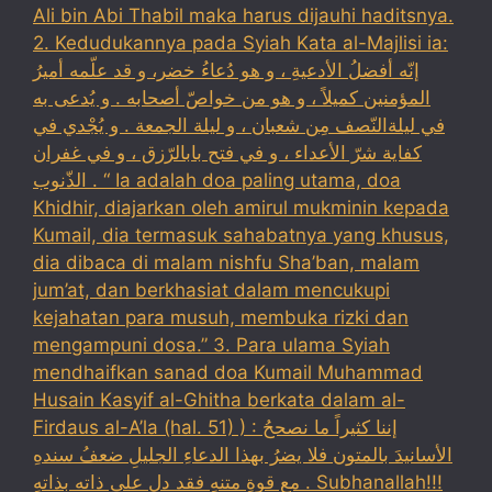
Ali bin Abi Thabil maka harus dijauhi haditsnya.
2. Kedudukannya pada Syiah Kata al-Majlisi ia:
إنّه أفضلُ الأدعيةِ ، و هو دُعاءُ خضر، و قد علّمه أميرُ
المؤمنين كميلاً ، و هو من خواصّ أصحابه . و يُدعى به
في ليلةالنّصف مِن شعبان ، و ليلة الجمعة . و يُجْدي في
كفاية شرّ الأعداء ، و في فتح بابالرّزق ، و في غفران
الذّنوب . “ Ia adalah doa paling utama, doa
Khidhir, diajarkan oleh amirul mukminin kepada
Kumail, dia termasuk sahabatnya yang khusus,
dia dibaca di malam nishfu Sha’ban, malam
jum’at, dan berkhasiat dalam mencukupi
kejahatan para musuh, membuka rizki dan
mengampuni dosa.” 3. Para ulama Syiah
mendhaifkan sanad doa Kumail Muhammad
Husain Kasyif al-Ghitha berkata dalam al-
Firdaus al-A’la (hal. 51) ) : إننا كثيراً ما نصححُ
الأسانيدَ بالمتون فلا يضرُ بهذا الدعاءِ الجليلِ ضعفُ سندهِ
مع قوةِ متنهِ فقد دل على ذاته بذاتهِ . Subhanallah!!!