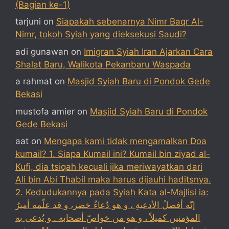
(Bagian ke-1)
tarjuni
on
Siapakah sebenarnya Nimr Baqr Al-
Nimr, tokoh Syiah yang dieksekusi Saudi?
adi gunawan
on
Imigran Syiah Iran Ajarkan Cara
Shalat Baru, Walikota Pekanbaru Waspada
a rahmat
on
Masjid Syiah Baru di Pondok Gede
Bekasi
mustofa amier
on
Masjid Syiah Baru di Pondok
Gede Bekasi
aat
on
Mengapa kami tidak mengamalkan Doa
kumail? 1. Siapa Kumail ini? Kumail bin ziyad al-
Kufi, dia tsiqah kecuali jika meriwayatkan dari
Ali bin Abi Thabil maka harus dijauhi haditsnya.
2. Kedudukannya pada Syiah Kata al-Majlisi ia:
إنّه أفضلُ الأدعيةِ ، و هو دُعاءُ خضر، و قد علّمه أميرُ
المؤمنين كميلاً ، و هو من خواصّ أصحابه . و يُدعى به