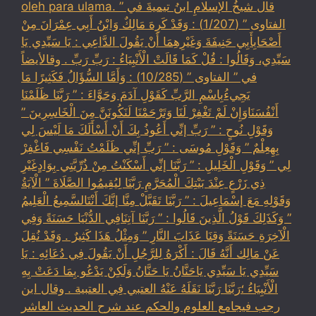
oleh para ulama. قال شيخُ الإسلامِ ابنُ تيميةَ في ”
الفتاوى ” (1/207) : وَقَدْ كَرِهَ مَالِكٌ وَابْنُ أَبِي عِمْرَانَ مِنْ
أَصْحَابِأَبِي حَنِيفَةَ وَغَيْرِهِمَا أَنْ يَقُولَ الدَّاعِي : يَا سَيِّدِي يَا
سَيِّدِي، وَقَالُوا : قُلْ كَمَا قَالَتْ الْأَنْبِيَاءُ : رَبِّ رَبِّ . وقالأيضاً
في ” الفتاوى ” (10/285) : وَأَمَّا السُّؤَالُ فَكَثِيرًا مَا
يَجِيءُبِاسْمِ الرَّبِّ كَقَوْلِ آدَمَ وَحَوَّاءَ : ” رَبَّنَا ظَلَمْنَا
أَنْفُسَنَاوَإِنْ لَمْ تَغْفِرْ لَنَا وَتَرْحَمْنَا لَنَكُونَنَّ مِنَ الْخَاسِرِينَ ”
وَقَوْلِ نُوحٍ : ” رَبِّ إنِّي أَعُوذُ بِكَ أَنْ أَسْأَلَكَ مَا لَيْسَ لِي
بِهِعِلْمٌ ” وَقَوْلِ مُوسَى : ” رَبِّ إنِّي ظَلَمْتُ نَفْسِي فَاغْفِرْ
لِي ” وَقَوْلِ الْخَلِيلِ : ” رَبَّنَا إنِّي أَسْكَنْتُ مِنْ ذُرِّيَّتِي بِوَادٍغَيْرِ
ذِي زَرْعٍ عِنْدَ بَيْتِكَ الْمُحَرَّمِ رَبَّنَا لِيُقِيمُوا الصَّلَاةَ ” الْآيَةُ
وَقَوْلِهِ مَعَ إسْمَاعِيلَ : ” رَبَّنَا تَقَبَّلْ مِنَّا إنَّكَ أَنْتَالسَّمِيعُ الْعَلِيمُ
” وَكَذَلِكَ قَوْلُ الَّذِينَ قَالُوا : ” رَبَّنَا آتِنَافِي الدُّنْيَا حَسَنَةً وَفِي
الْآخِرَةِ حَسَنَةً وَقِنَا عَذَابَ النَّارِ ” وَمِثْلُ هَذَا كَثِيرٌ . وَقَدْ نُقِلَ
عَنْ مَالِك أَنَّهُ قَالَ : أَكْرَهُ لِلرَّجُلِ أَنْ يَقُولَ فِي دُعَائِهِ : يَا
سَيِّدِي يَا سَيِّدِي يَاحَنَّانُ يَا حَنَّانُ وَلَكِنْ يَدْعُو بِمَا دَعَتْ بِهِ
الْأَنْبِيَاءُ ؛رَبَّنَا رَبَّنَا نَقَلَهُ عَنْهُ العتبي فِي العتبية . وقال ابن
رجب فيجامع العلوم والحكم عند شرح الحديث العاشر