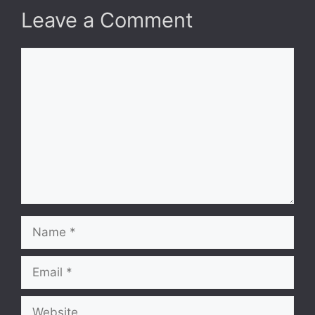
Leave a Comment
Comment
Name
Email
Website