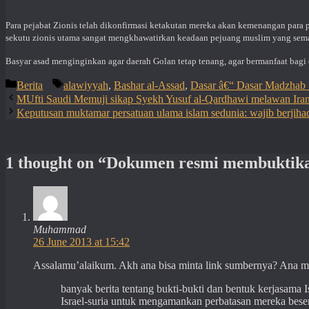
Para pejabat Zionis telah dikonfirmasi ketakutan mereka akan kemenangan para p
sekutu zionis utama sangat mengkhawatirkan keadaan pejuang muslim yang sem
Basyar asad menginginkan agar daerah Golan tetap tenang, agar bermanfaat bagi 
Categories
Tags
Berita
alawiyyah
,
Bashar al-Assad
,
Dasar â€“ Dasar Madzhab 
MUfti Saudi Memuji sikap Syekh Yusuf al-Qardhawi melawan Iran
Keputusan muktamar persatuan ulama islam sedunia: wajib berjih
1 thought on “Dokumen resmi membuktikan
Muhammad
26 June 2013 at 15:42
Assalamu’alaikum. Akh ana bisa minta link sumbernya? Ana ma
banyak berita tentang bukti-bukti dan bentuk kerjasama I
Israel-suria untuk mengamankan perbatasan mereka bese