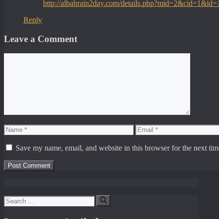
http://albahrain2day.com/details.php?mid=2&cid=1&i
Reply
Leave a Comment
Comment
Name
Email
Save my name, email, and website in this browser for the next ti
Search
for: