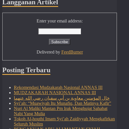
Langganan Artikel
Enter your email address:
Delivered by
FeedBurner
Posting Terbaru
Rekomendasi Mudzakarah Nasional ANNAS III
MUDZAKARAH NASIONAL ANNAS III
خال المؤمنين معاوية بن أبي سفيان رضي الله عنهما
Syi’ah: “Muawiyah Itu Munafiq, Dan Matinya Kafir”
Nuri Al Maliki Mantan Pm Irak Menghujat Sahabat
Nabi Yang Mulia
Tokoh Al-houthi Imam Syi’ah Zaidiyyah Mengkafirkan
Seluruh Muslim