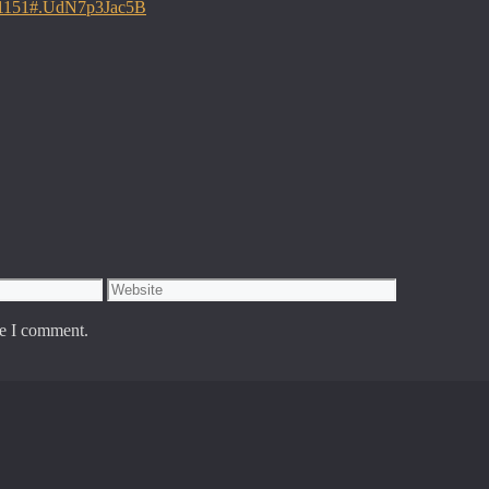
d=1151#.UdN7p3Jac5B
Website
me I comment.