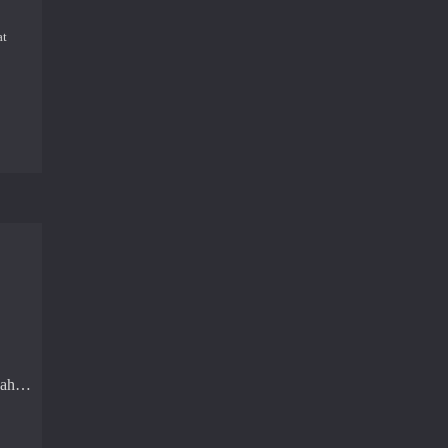
at
i’ah…