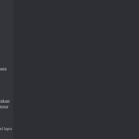
para
rakan
nsur
l lapis