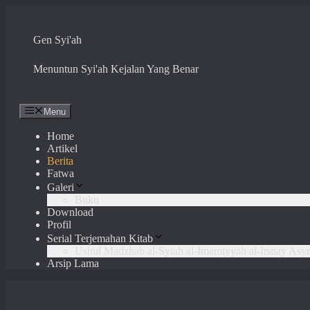
Skip
to
content
Gen Syi'ah
Menuntun Syi'ah Kejalan Yang Benar
Menu
Home
Artikel
Berita
Fatwa
Galeri
Buku
Download
Profil
Serial Terjemahan Kitab
Ushul Madzhab al-Syiah al-Imamiyyah al-Itsnay Asyr
Arsip Lama