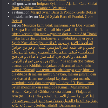
adi gunawan
on
Imigran Syiah Iran Ajarkan Cara Shalat
Baru, Walikota Pekanbaru Waspada
a rahmat
on
Masjid Syiah Baru di Pondok Gede Bekasi
mustofa amier
on
Masjid Syiah Baru di Pondok Gede
Bekasi
aat
on
Mengapa kami tidak mengamalkan Doa kumail?
1. Siapa Kumail ini? Kumail bin ziyad al-Kufi, dia
tsiqah kecuali jika meriwayatkan dari Ali bin Abi Thabil
maka harus dijauhi haditsnya. 2. Kedudukannya pada
Syiah Kata al-Majlisi ia: إنّه أفضلُ الأدعيةِ ، و هو دُعاءُ
خضر، و قد علّمه أميرُ المؤمنين كميلاً ، و هو من خواصّ
أصحابه . و يُدعى به في ليلةالنّصف مِن شعبان ، و ليلة
الجمعة . و يُجْدي في كفاية شرّ الأعداء ، و في فتح
بابالرّزق ، و في غفران الذّنوب . “ Ia adalah doa paling
utama, doa Khidhir, diajarkan oleh amirul mukminin
kepada Kumail, dia termasuk sahabatnya yang khusus,
dia dibaca di malam nishfu Sha’ban, malam jum’at, dan
berkhasiat dalam mencukupi kejahatan para musuh,
membuka rizki dan mengampuni dosa.” 3. Para ulama
Syiah mendhaifkan sanad doa Kumail Muhammad
Husain Kasyif al-Ghitha berkata dalam al-Firdaus al-
A’la (hal. 51) ) : إننا كثيراً ما نصححُ الأسانيدَ بالمتون فلا
يضرُ بهذا الدعاءِ الجليلِ ضعفُ سندهِ مع قوةِ متنهِ فقد دل
على ذاته بذاتهِ . Subhanallah!!! Bagaimana ia