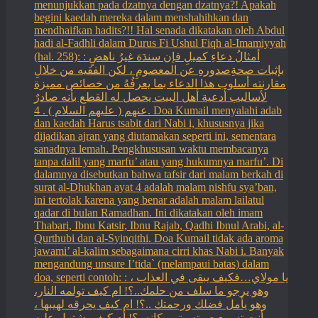
menunjukkan pada dzatnya dengan dzatnya?! Apakah
begini kaedah mereka dalam menshahihkan dan
mendhaifkan hadits?!! Hal senada dikatakan oleh Abdul
hadi al-Fadhli dalam Durus Fi Ushul Fiqh al-Imamiyyah
(hal. 258): : أمثالُ دعاءِ كميلِ فإن سندَهَ غيرُ ناهضٍ
بإثبات صحةِصدورهِ عن المعصومِ ، لكن الفقيه من خلالِ
مقارنته أسلوب هذا الدعاء بما يعرفُهُ من خصائص مميزة
لأساليب أدعية أهل البيت يحصل له القطع بأنه صادرٌ
عنهم ( عليهم السلام ) . 4. Doa Kumail menyalahi adab
dan kaedah Harus tsabit dari Nabi i, khususnya jika
dijadikan ajran yang diutamakan seperti ini, sementara
sanadnya lemah. Pengkhususan waktu membacanya
tanpa dalil yang marfu’ atau yang hukumnya marfu’. Di
dalamnya disebutkan bahwa tafsir dari malam berkah di
surat al-Dhukhan ayat 4 adalah malam nishfu sya’ban,
ini tertolak karena yang benar adalah malam lailatul
qadar di bulan Ramadhan. Ini dikatakan oleh imam
Thabari, Ibnu Katsir, Ibnu Rajab, Qadhi Ibnul Arabi, al-
Qurthubi dan al-Syinqithi. Doa Kumail tidak ada aroma
jawami’ al-kalim sebagaimana cirri khas Nabi i. Banyak
mengandung unsure I’tida` (melampaui batas) dalam
doa, seperti contoh: : يا مولاي…فكيف يبقى في العذاب ،
وهو يرجو ما سلف من حلمك..؟! ام كيف تولمه النار،
وهو يأمل فضلك ورحمتك ..؟! ام كيف يحرقه لهيبها ،
وأنت تسمع صوته وترىمكانه..؟! أم كيف بشتمل عليه