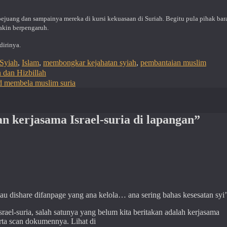
ejuang dan sampainya mereka di kursi kekuasaan di Suriah. Begitu pula pihak bar
akin berpengaruh.
dirinya.
Syiah
,
Islam
,
membongkar kejahatan syiah
,
pembantaian muslim
 dan Hizbillah
ad membela muslim suria
 kerjasama Israel-suria di lapangan”
u dishare difanpage yang ana kelola… ana sering bahas kesesatan sy
srael-suria, salah satunya yang belum kita beritakan adalah kerjasama
rta scan dokumennya. Lihat di