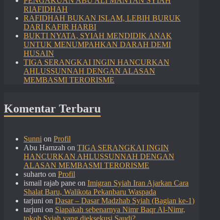
PENGAKUAN ABU ALI MANTAN SYIAH
RIAFIDHAH
RAFIDHAH BUKAN ISLAM, LEBIH BURUK
DARI KAFIR HARBI
BUKTI NYATA, SYIAH MENDIDIK ANAK
UNTUK MENUMPAHKAN DARAH DEMI
HUSAIN
TIGA SERANGKAI INGIN HANCURKAN
AHLUSSUNNAH DENGAN ALASAN
MEMBASMI TERORISME
Komentar Terbaru
Sunni
on
Profil
Abu Hamzah
on
TIGA SERANGKAI INGIN
HANCURKAN AHLUSSUNNAH DENGAN
ALASAN MEMBASMI TERORISME
suharto
on
Profil
ismail rajab pane
on
Imigran Syiah Iran Ajarkan Cara
Shalat Baru, Walikota Pekanbaru Waspada
tarjuni
on
Dasar – Dasar Madzhab Syiah (Bagian ke-1)
tarjuni
on
Siapakah sebenarnya Nimr Baqr Al-Nimr,
tokoh Syiah yang dieksekusi Saudi?