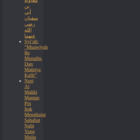
معاوية
بن
أبي
سفيان
رضي
الله
عنهما
Syi’ah:
“Muawiyah
Itu
Munafiq,
Dan
Matinya
Kafir”
Nuri
Al
Maliki
Mantan
Pm
Irak
Menghujat
Sahabat
Nabi
Yang
Mulia