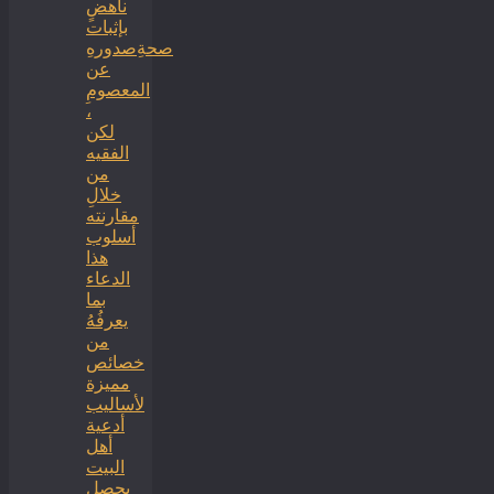
ناهضٍ
بإثبات
صحةِصدورهِ
عن
المعصومِ
،
لكن
الفقيه
من
خلالِ
مقارنته
أسلوب
هذا
الدعاء
بما
يعرفُهُ
من
خصائص
مميزة
لأساليب
أدعية
أهل
البيت
يحصل