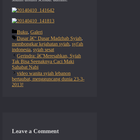
Categories
Buku
,
Galeri
Tags
Dasar â€“ Dasar Madzhab Syiah
,
membongkar kejahatan syiah
,
syi'ah
indonesia
,
syiah sesat
Gerindra: â€˜Meresahkan, Syiah
Tak Bisa Seenaknya Caci Maki
Sahabat Nabi
video wanita syiah lebanon
bertaubat, mengguncang dunia 23-3-
2013!
Leave a Comment