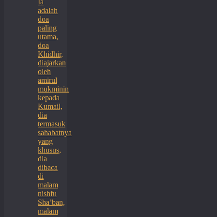
Ia
adalah
doa
paling
utama,
doa
Khidhir,
diajarkan
oleh
amirul
mukminin
kepada
Kumail,
dia
termasuk
sahabatnya
yang
khusus,
dia
dibaca
di
malam
nishfu
Sha’ban,
malam