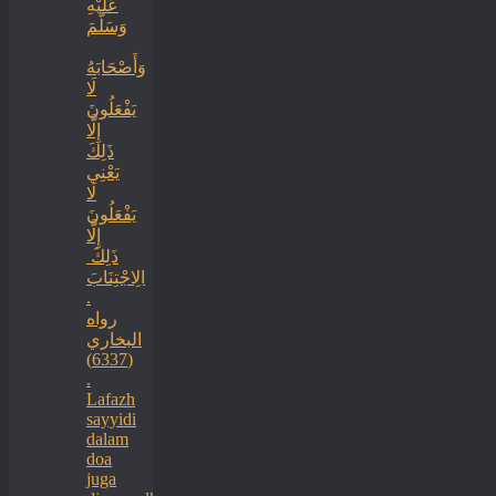
عَلَيْهِ
وَسَلَّمَ
‏وَأَصْحَابَهُ
لَا
يَفْعَلُونَ
إِلَّا
ذَلِكَ
‏‏يَعْنِي
لَا
يَفْعَلُونَ
إِلَّا
ذَلِكَ ‏
‏الِاجْتِنَابَ
.
رواه
البخاري
(6337)
.
Lafazh
sayyidi
dalam
doa
juga