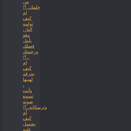
من
حلمك..؟!
ام
كيف
تولمه
النار،
وهو
يأمل
فضلك
ورحمتك
..؟!
ام
كيف
يحرقه
لهيبها
،
وأنت
تسمع
صوته
وترىمكانه..؟!
أم
كيف
بشتمل
عليه