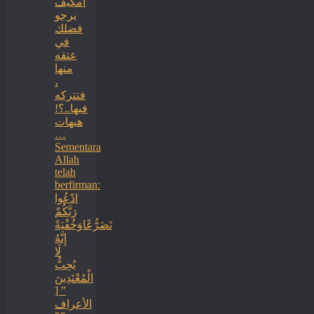
أمكيف
يرجو
فضلك
في
عتقه
منها
،
فتتركه
فيها..؟!
هيهات
…
Sementara
Allah
telah
berfirman:
ادْعُوا
رَبَّكُمْ
تَضَرُّعًاوَخُفْيَةً
إِنَّهُ
لَا
يُحِبُّ
الْمُعْتَدِينَ
” [
الأعراف