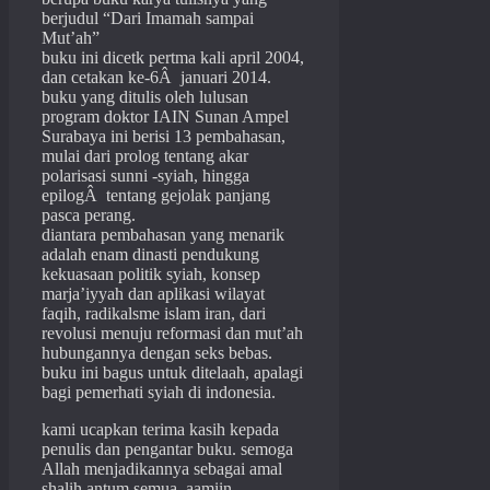
berjudul “Dari Imamah sampai
Mut’ah”
buku ini dicetk pertma kali april 2004,
dan cetakan ke-6Â januari 2014.
buku yang ditulis oleh lulusan
program doktor IAIN Sunan Ampel
Surabaya ini berisi 13 pembahasan,
mulai dari prolog tentang akar
polarisasi sunni -syiah, hingga
epilogÂ tentang gejolak panjang
pasca perang.
diantara pembahasan yang menarik
adalah enam dinasti pendukung
kekuasaan politik syiah, konsep
marja’iyyah dan aplikasi wilayat
faqih, radikalsme islam iran, dari
revolusi menuju reformasi dan mut’ah
hubungannya dengan seks bebas.
buku ini bagus untuk ditelaah, apalagi
bagi pemerhati syiah di indonesia.
kami ucapkan terima kasih kepada
penulis dan pengantar buku. semoga
Allah menjadikannya sebagai amal
shalih antum semua. aamiin.