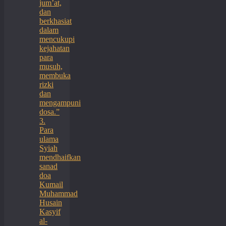
jum’at,
dan
berkhasiat
dalam
mencukupi
kejahatan
para
musuh,
membuka
rizki
dan
mengampuni
dosa.”
3.
Para
ulama
Syiah
mendhaifkan
sanad
doa
Kumail
Muhammad
Husain
Kasyif
al-