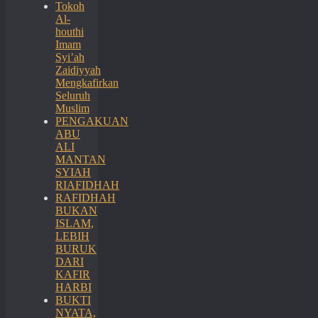
Tokoh
Al-
houthi
Imam
Syi’ah
Zaidiyyah
Mengkafirkan
Seluruh
Muslim
PENGAKUAN
ABU
ALI
MANTAN
SYIAH
RIAFIDHAH
RAFIDHAH
BUKAN
ISLAM,
LEBIH
BURUK
DARI
KAFIR
HARBI
BUKTI
NYATA,