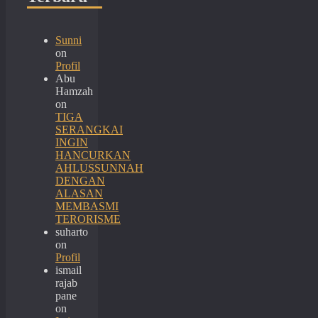
Sunni
on
Profil
Abu
Hamzah
on
TIGA
SERANGKAI
INGIN
HANCURKAN
AHLUSSUNNAH
DENGAN
ALASAN
MEMBASMI
TERORISME
suharto
on
Profil
ismail
rajab
pane
on