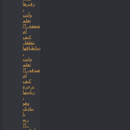
زفيرها
،
وأنت
تعلم
ضعفة..؟!
أم
كيف
يتقلقل
بيناطباقها
،
وانت
تعلم
صدقه..؟!
أم
كيف
تزجرة
زبانيتها
،
وهو
يناديك
يا
ربه
..؟!