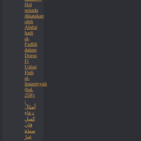
Hal
senada
dikatakan
oleh
Abdul
hadi
al-
Fadhli
dalam
Durus
Fi
Ushul
Fiqh
al-
Imamiyyah
(hal.
258):
:
أمثالُ
دعاءِ
كميلِ
فإن
سندَهَ
غيرُ