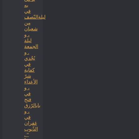
به
في
ليلةالنّصف
مِن
شعبان
، و
ليلة
الجمعة
. و
يُجْدي
في
كفاية
شرّ
الأعداء
، و
في
فتح
بابالرّزق
، و
في
غفران
الذّنوب
. “