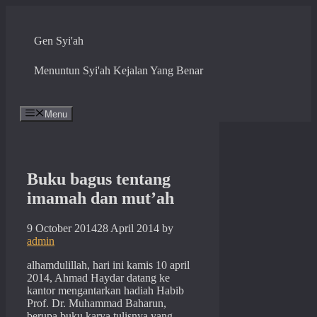
Skip
to
content
Gen Syi'ah
Menuntun Syi'ah Kejalan Yang Benar
Menu
Buku bagus tentang
imamah dan mut’ah
9 October 2014
28 April 2014
by
admin
alhamdulillah, hari ini kamis 10 april
2014, Ahmad Haydar datang ke
kantor mengantarkan hadiah Habib
Prof. Dr. Muhammad Baharun,
berupa buku karya tulisnya yang