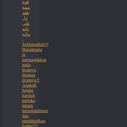
قوةِ
متنهِ
فقد
دل
على
ذاته
بذاتهِ
.
Subhanallah!!!
Bagaimana
ia
menunjukkan
pada
dzatnya
dengan
dzatnya?!
Apakah
begini
kaedah
mereka
dalam
menshahihkan
dan
mendhaifkan
hadits?!!