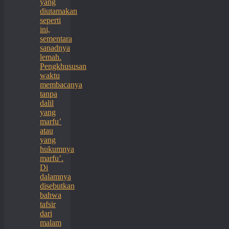
yang
diutamakan
seperti
ini,
sementara
sanadnya
lemah.
Pengkhususan
waktu
membacanya
tanpa
dalil
yang
marfu’
atau
yang
hukumnya
marfu’.
Di
dalamnya
disebutkan
bahwa
tafsir
dari
malam