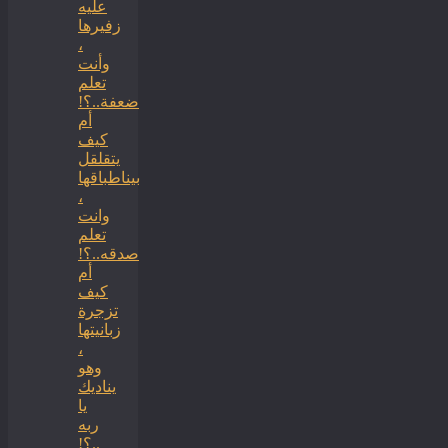
عليه
زفيرها
،
وأنت
تعلم
ضعفة..؟!
أم
كيف
يتقلقل
بيناطباقها
،
وانت
تعلم
صدقه..؟!
أم
كيف
تزجرة
زبانيتها
،
وهو
يناديك
يا
ربه
..؟!