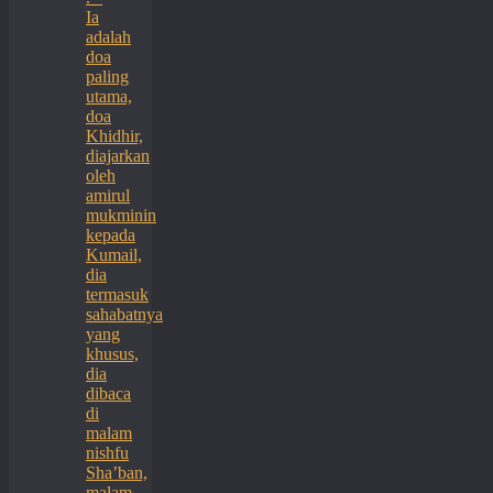
Ia
adalah
doa
paling
utama,
doa
Khidhir,
diajarkan
oleh
amirul
mukminin
kepada
Kumail,
dia
termasuk
sahabatnya
yang
khusus,
dia
dibaca
di
malam
nishfu
Sha’ban,
malam