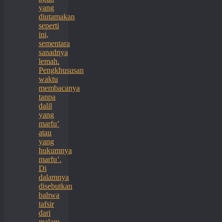
yang
diutamakan
seperti
ini,
sementara
sanadnya
lemah.
Pengkhususan
waktu
membacanya
tanpa
dalil
yang
marfu’
atau
yang
hukumnya
marfu’.
Di
dalamnya
disebutkan
bahwa
tafsir
dari
malam