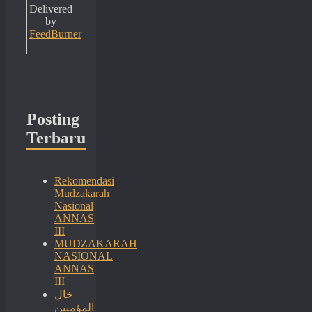
Delivered
by
FeedBurner
Posting
Terbaru
Rekomendasi
Mudzakarah
Nasional
ANNAS
III
MUDZAKARAH
NASIONAL
ANNAS
III
خال
المؤمنين