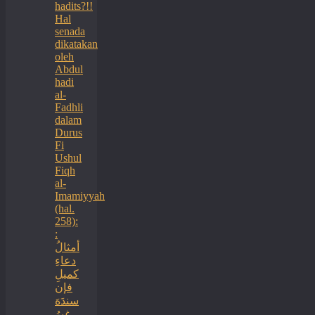
hadits?!!
Hal
senada
dikatakan
oleh
Abdul
hadi
al-
Fadhli
dalam
Durus
Fi
Ushul
Fiqh
al-
Imamiyyah
(hal.
258):
:
أمثالُ
دعاءِ
كميلِ
فإن
سندَهَ
غيرُ