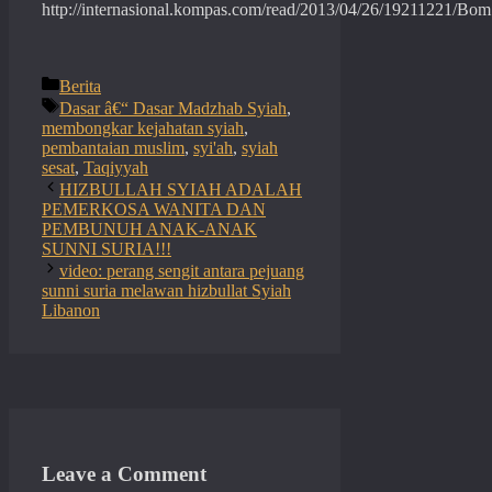
http://internasional.kompas.com/read/2013/04/26/19211221/Bo
Categories
Berita
Tags
Dasar â€“ Dasar Madzhab Syiah
,
membongkar kejahatan syiah
,
pembantaian muslim
,
syi'ah
,
syiah
sesat
,
Taqiyyah
HIZBULLAH SYIAH ADALAH
PEMERKOSA WANITA DAN
PEMBUNUH ANAK-ANAK
SUNNI SURIA!!!
video: perang sengit antara pejuang
sunni suria melawan hizbullat Syiah
Libanon
Leave a Comment