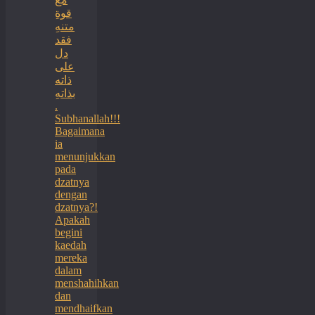
قوةِ
متنهِ
فقد
دل
على
ذاته
بذاتهِ
.
Subhanallah!!!
Bagaimana
ia
menunjukkan
pada
dzatnya
dengan
dzatnya?!
Apakah
begini
kaedah
mereka
dalam
menshahihkan
dan
mendhaifkan