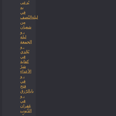
يُدعى
به
في
ليلةالنّصف
مِن
شعبان
، و
ليلة
الجمعة
. و
يُجْدي
في
كفاية
شرّ
الأعداء
، و
في
فتح
بابالرّزق
، و
في
غفران
الذّنوب
. “