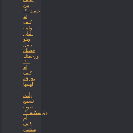
من
حلمك..؟!
ام
كيف
تولمه
النار،
وهو
يأمل
فضلك
ورحمتك
..؟!
ام
كيف
يحرقه
لهيبها
،
وأنت
تسمع
صوته
وترىمكانه..؟!
أم
كيف
بشتمل