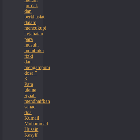
jum’at,
dan
berkhasiat
dalam
mencukupi
kejahatan
para
musuh,
membuka
rizki
dan
mengampuni
dosa.”
3.
Para
ulama
Syiah
mendhaifkan
sanad
doa
Kumail
Muhammad
Husain
Kasyif