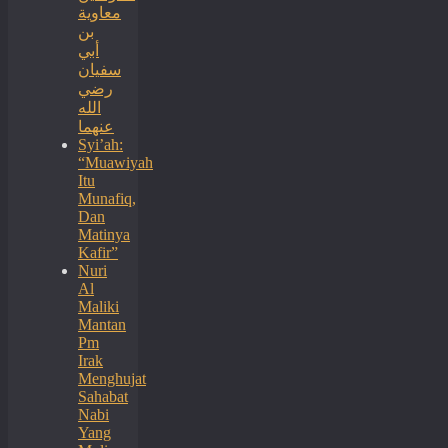
معاوية
بن
أبي
سفيان
رضي
الله
عنهما
Syi’ah:
“Muawiyah
Itu
Munafiq,
Dan
Matinya
Kafir”
Nuri
Al
Maliki
Mantan
Pm
Irak
Menghujat
Sahabat
Nabi
Yang