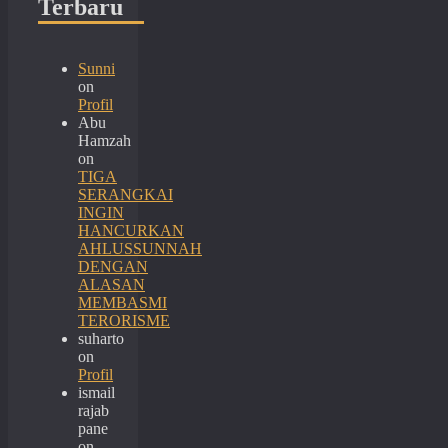
Terbaru
Sunni
on
Profil
Abu
Hamzah
on
TIGA
SERANGKAI
INGIN
HANCURKAN
AHLUSSUNNAH
DENGAN
ALASAN
MEMBASMI
TERORISME
suharto
on
Profil
ismail
rajab
pane
on