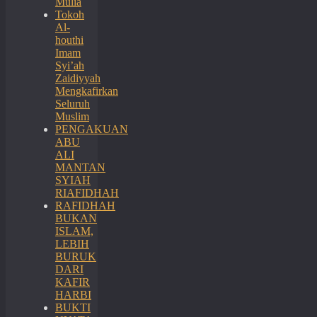
Mulia
Tokoh
Al-
houthi
Imam
Syi’ah
Zaidiyyah
Mengkafirkan
Seluruh
Muslim
PENGAKUAN
ABU
ALI
MANTAN
SYIAH
RIAFIDHAH
RAFIDHAH
BUKAN
ISLAM,
LEBIH
BURUK
DARI
KAFIR
HARBI
BUKTI