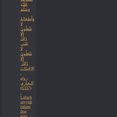
عَلَيْهِ
وَسَلَّمَ
‏وَأَصْحَابَهُ
لَا
يَفْعَلُونَ
إِلَّا
ذَلِكَ
‏‏يَعْنِي
لَا
يَفْعَلُونَ
إِلَّا
ذَلِكَ ‏
‏الِاجْتِنَابَ
.
رواه
البخاري
(6337)
.
Lafazh
sayyidi
dalam
doa
juga