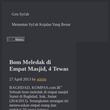
Skip
to
content
Gen Syi'ah
Menuntun Syi'ah Kejalan Yang Benar
Menu
Bom Meledak di
Empat Masjid, 4 Tewas
27 April 2013
by
admin
BAGHDAD, KOMPAS.com â€”
Sebuah bom meledak di empat masjid
Sunni di Baghdad, Irak, Jumat
(26/4/2013). Serangkaian serangan ini
menewaskan empat orang dan
melukai 50 orang lainnya.