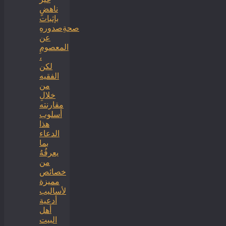
ناهضٍ
بإثبات
صحةِصدورهِ
عن
المعصومِ
،
لكن
الفقيه
من
خلالِ
مقارنته
أسلوب
هذا
الدعاء
بما
يعرفُهُ
من
خصائص
مميزة
لأساليب
أدعية
أهل
البيت