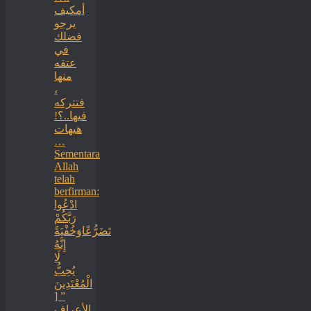
أمكيف
يرجو
فضلك
في
عتقه
منها
،
فتتركه
فيها..؟!
هيهات
…
Sementara
Allah
telah
berfirman:
ادْعُوا
رَبَّكُمْ
تَضَرُّعًاوَخُفْيَةً
إِنَّهُ
لَا
يُحِبُّ
الْمُعْتَدِينَ
” [
الأعراف