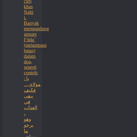
cirri
khas
Nabi
i.
Banyak
mengandung
unsure
I’tida`
(melampaui
batas)
dalam
doa,
seperti
contoh:
: يا
مولاي…
فكيف
يبقى
في
العذاب
،
وهو
يرجو
ما
سلف