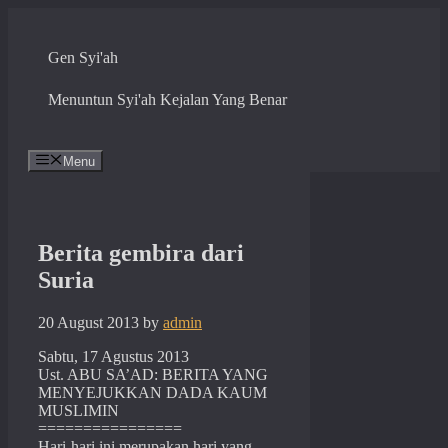
Skip
to
content
Gen Syi'ah
Menuntun Syi'ah Kejalan Yang Benar
Menu
Berita gembira dari
Suria
20 August 2013
by
admin
Sabtu, 17 Agustus 2013
Ust. ABU SA’AD: BERITA YANG
MENYEJUKKAN DADA KAUM
MUSLIMIN
================
Hari-hari ini merupakan hari yang