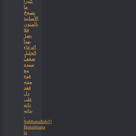
كثيراً
ما
نصححُ
الأسانيدَ
بالمتون
فلا
يضرُ
بهذا
الدعاءِ
الجليلِ
ضعفُ
سندهِ
مع
قوةِ
متنهِ
فقد
دل
على
ذاته
بذاتهِ
.
Subhanallah!!!
Bagaimana
ia