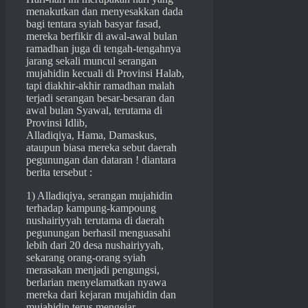
menakutkan dan menyesakkan dada
bagi tentara syiah basyar fasad,
mereka berfikir di awal-awal bulan
ramadhan juga di tengah-tengahnya
jarang sekali muncul serangan
mujahidin kecuali di Provinsi Halab,
tapi diakhir-akhir ramadhan malah
terjadi serangan besar-besaran dan
awal bulan Syawal, terutama di
Provinsi Idlib,
Alladiqiya, Hama, Damaskus,
ataupun biasa mereka sebut daerah
pegunungan dan dataran ! diantara
berita tersebut :
1) Alladiqiya, serangan mujahidin
terhadap kampung-kampoung
nushairiyyah terutama di daerah
pegunungan berhasil menguasahi
lebih dari 20 desa nushairiyyah,
sekarang orang-orang syiah
merasakan menjadi pengungsi,
berlarian menyelamatkan nyawa
mereka dari kejaran mujahidin dan
mujahidin terus mengejar