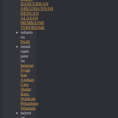
HANCURKAN
AHLUSSUNNAH
DENGAN
ALASAN
MEMBASMI
TERORISME
suharto
on
Profil
ismail
rajab
pane
on
Imigran
Syiah
Iran
Ajarkan
Cara
Shalat
Baru,
Walikota
Pekanbaru
Waspada
tarjuni
on