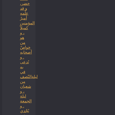
خضر،
و قد
علّمه
أميرُ
المؤمنين
كميلاً
، و
هو
من
خواصّ
أصحابه
. و
يُدعى
به
في
ليلةالنّصف
مِن
شعبان
، و
ليلة
الجمعة
. و
يُجْدي