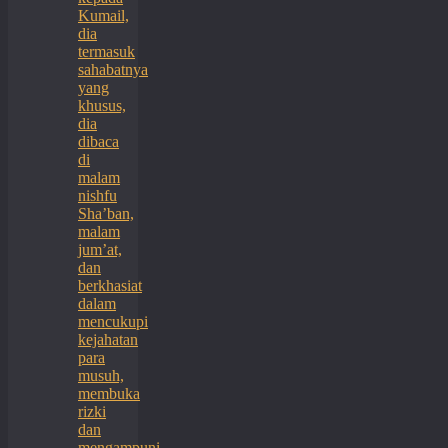
Kumail,
dia
termasuk
sahabatnya
yang
khusus,
dia
dibaca
di
malam
nishfu
Sha’ban,
malam
jum’at,
dan
berkhasiat
dalam
mencukupi
kejahatan
para
musuh,
membuka
rizki
dan
mengampuni