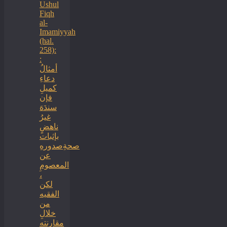
Ushul
Fiqh
al-
Imamiyyah
(hal.
258):
:
أمثالُ
دعاءِ
كميلِ
فإن
سندَهَ
غيرُ
ناهضٍ
بإثبات
صحةِصدورهِ
عن
المعصومِ
،
لكن
الفقيه
من
خلالِ
مقارنته