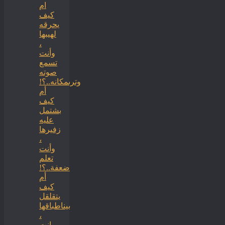
ام
كيف
يحرقه
لهيبها
،
وأنت
تسمع
صوته
وترىمكانه..؟!
أم
كيف
بشتمل
عليه
زفيرها
،
وأنت
تعلم
ضعفة..؟!
أم
كيف
يتقلقل
بيناطباقها
،
وانت