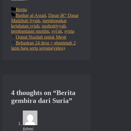
Categories
Berita
Tags
Bashar al-Assad
,
Dasar â€“ Dasar
Madzhab Syiah
,
membongkar
kejahatan syiah
,
nushoiriyyah
,
pembantaian muslim
,
syi'ah
,
syiria
Qunut Nazilah untuk Mesir
Bebaskan 24 desa + ghanimah 2
lapis baja serta senjata(video)
4 thoughts on “Berita
gembira dari Suria”
fahmi