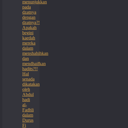
menunjukkan
pada
dzatnya
dengan
dzatnya?!
Apakah
begini
kaedah
mereka
dalam
menshahihkan
dan
mendhaifkan
hadits?!!
Hal
senada
dikatakan
oleh
Abdul
hadi
al-
Fadhli
dalam
Durus
Fi