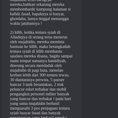
mereka,bahkan sekarang mereka
membombardir kampung halaman si
hafidz fasad, bapaknya si basyar,
ghordaha, hanya tinggal menunggu
waktu jatuhannya !
2) Idlib, ketika tentara syiah di
Alladiqiya di serang terus menerus
oleh mujahidin, mereka meminta
bantuan ke Idlib, maka berangkatlah
tentara syiah di Idlib membantu
saudara mereka disana, bagitu sampai
suatu tempat namanya hamidiyah,
diserang secara mendadak oleh
mujahidin di pagi buta, menelan
korban lebih dari 300 tentara tewas,
30 diantaranya perwira, 5 panser
hancur 3 tank berantakan, 2 truk
peluncur roket terbakar dan mobil
pengangkut personel militer banyak
yang hancur dan terbakar ! pada hari
yang sama mujahidin berhasil
menguasahi 3 pos penjagaan tentara
syiah basyar fasad dan banyak
persenjataan yang berhasil mereka