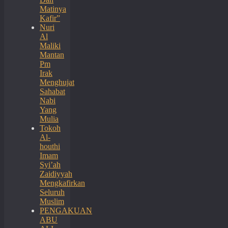
Matinya
Kafir”
Nuri
Al
Maliki
Mantan
Pm
Irak
Menghujat
Sahabat
Nabi
Yang
Mulia
Tokoh
Al-
houthi
Imam
Syi’ah
Zaidiyyah
Mengkafirkan
Seluruh
Muslim
PENGAKUAN
ABU