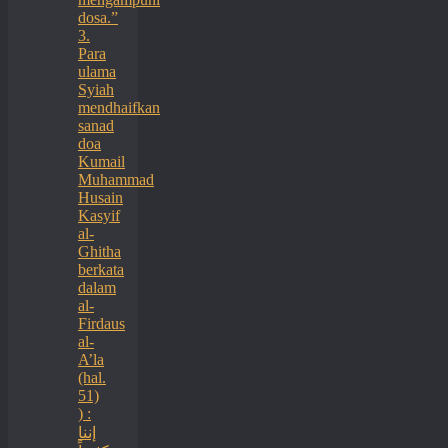
dosa.”
3.
Para
ulama
Syiah
mendhaifkan
sanad
doa
Kumail
Muhammad
Husain
Kasyif
al-
Ghitha
berkata
dalam
al-
Firdaus
al-
A’la
(hal.
51)
) :
إننا