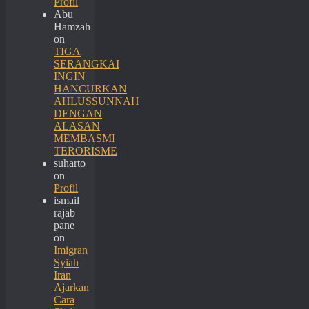
Profil
Abu
Hamzah
on
TIGA
SERANGKAI
INGIN
HANCURKAN
AHLUSSUNNAH
DENGAN
ALASAN
MEMBASMI
TERORISME
suharto
on
Profil
ismail
rajab
pane
on
Imigran
Syiah
Iran
Ajarkan
Cara