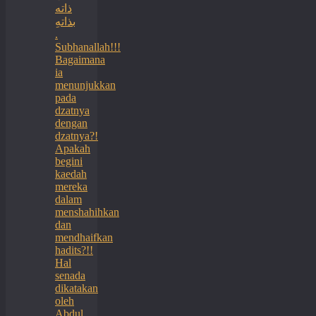
ذاته
بذاتهِ
.
Subhanallah!!!
Bagaimana
ia
menunjukkan
pada
dzatnya
dengan
dzatnya?!
Apakah
begini
kaedah
mereka
dalam
menshahihkan
dan
mendhaifkan
hadits?!!
Hal
senada
dikatakan
oleh
Abdul