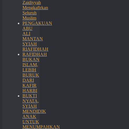
Zaidiyyah
Mengkafirkan
Seluruh
Muslim
PENGAKUAN
ABU
ALI
MANTAN
SYIAH
RIAFIDHAH
RAFIDHAH
BUKAN
ISLAM,
LEBIH
BURUK
DARI
KAFIR
HARBI
BUKTI
NYATA,
SYIAH
MENDIDIK
ANAK
UNTUK
MENUMPAHKAN