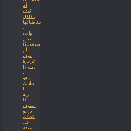
أم
كيف
يتقلقل
بيناطباقها
،
وانت
تعلم
صدقه..؟!
أم
كيف
تزجرة
زبانيتها
،
وهو
يناديك
يا
ربه
..؟!
أمكيف
يرجو
فضلك
في
عتقه