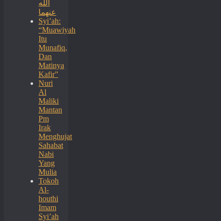
الله
عنهما
Syi’ah:
“Muawiyah
Itu
Munafiq,
Dan
Matinya
Kafir”
Nuri
Al
Maliki
Mantan
Pm
Irak
Menghujat
Sahabat
Nabi
Yang
Mulia
Tokoh
Al-
houthi
Imam
Syi’ah