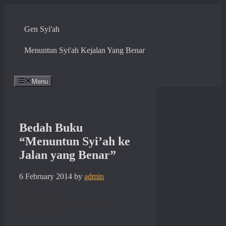
Skip
to
content
Gen Syi'ah
Menuntun Syi'ah Kejalan Yang Benar
Menu
Bedah Buku
“Menuntun Syi’ah ke
Jalan yang Benar”
6 February 2014
by
admin
BERSAMA:
Ustadz Agus Hasan Bashori
Lc.,M.Ag.