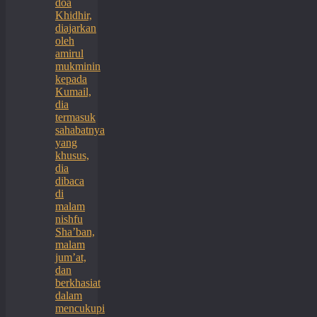
doa
Khidhir,
diajarkan
oleh
amirul
mukminin
kepada
Kumail,
dia
termasuk
sahabatnya
yang
khusus,
dia
dibaca
di
malam
nishfu
Sha’ban,
malam
jum’at,
dan
berkhasiat
dalam
mencukupi