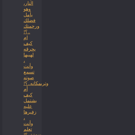
النار،
وهو
يأمل
فضلك
ورحمتك
..؟!
ام
كيف
يحرقه
لهيبها
،
وأنت
تسمع
صوته
وترىمكانه..؟!
أم
كيف
بشتمل
عليه
زفيرها
،
وأنت
تعلم
ضعفة..؟!