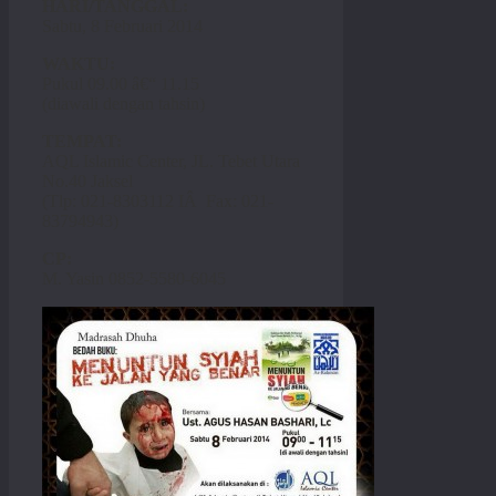
HARI/TANGGAL:
Sabtu, 8 Februari 2014
WAKTU:
Pukul 09.00 â€“ 11.15
(diawali dengan tahsin)
TEMPAT:
AQL Islamic Center, JL. Tebet Utara
No.40 Jaksel
(Tlp: 021-8303112 IÂ Fax: 021-
83794943)
CP:
M. Yasin 0852-5580-6045