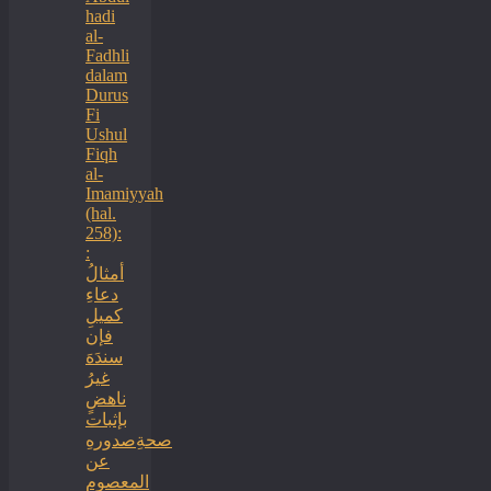
hadi
al-
Fadhli
dalam
Durus
Fi
Ushul
Fiqh
al-
Imamiyyah
(hal.
258):
:
أمثالُ
دعاءِ
كميلِ
فإن
سندَهَ
غيرُ
ناهضٍ
بإثبات
صحةِصدورهِ
عن
المعصومِ