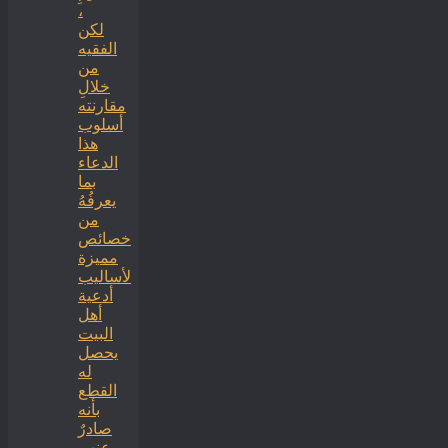
،
لكن
الفقيه
من
خلالِ
مقارنته
أسلوب
هذا
الدعاء
بما
يعرفُهُ
من
خصائص
مميزة
لأساليب
أدعية
أهل
البيت
يحصل
له
القطع
بأنه
صادرٌ
عنهم