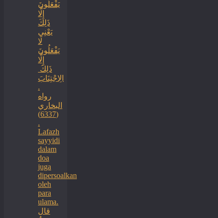
يَفْعَلُونَ
إِلَّا
ذَلِكَ
‏‏يَعْنِي
لَا
يَفْعَلُونَ
إِلَّا
ذَلِكَ ‏
‏الِاجْتِنَابَ
.
رواه
البخاري
(6337)
.
Lafazh
sayyidi
dalam
doa
juga
dipersoalkan
oleh
para
ulama.
قال