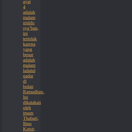
ayat
4
adalah
malam
nishfu
sya’ban,
ini
tertolak
karena
yang
benar
adalah
malam
lailatul
qadar
di
bulan
Ramadhan.
Ini
dikatakan
oleh
imam
Thabari,
Ibnu
Katsir,