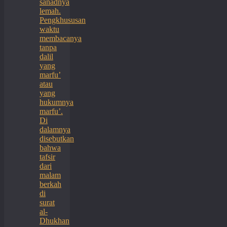
sanadnya
lemah.
Pengkhususan
waktu
membacanya
tanpa
dalil
yang
marfu’
atau
yang
hukumnya
marfu’.
Di
dalamnya
disebutkan
bahwa
tafsir
dari
malam
berkah
di
surat
al-
Dhukhan