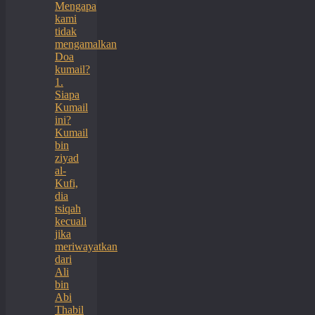
Mengapa
kami
tidak
mengamalkan
Doa
kumail?
1.
Siapa
Kumail
ini?
Kumail
bin
ziyad
al-
Kufi,
dia
tsiqah
kecuali
jika
meriwayatkan
dari
Ali
bin
Abi
Thabil