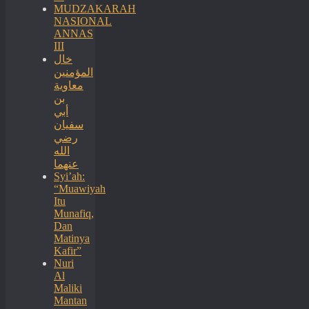
MUDZAKARAH
NASIONAL
ANNAS
III
خال
المؤمنين
معاوية
بن
أبي
سفيان
رضي
الله
عنهما
Syi’ah:
“Muawiyah
Itu
Munafiq,
Dan
Matinya
Kafir”
Nuri
Al
Maliki
Mantan