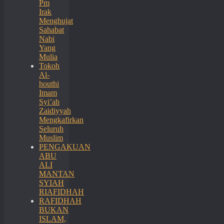
Pm
Irak
Menghujat
Sahabat
Nabi
Yang
Mulia
Tokoh
Al-
houthi
Imam
Syi’ah
Zaidiyyah
Mengkafirkan
Seluruh
Muslim
PENGAKUAN
ABU
ALI
MANTAN
SYIAH
RIAFIDHAH
RAFIDHAH
BUKAN
ISLAM,