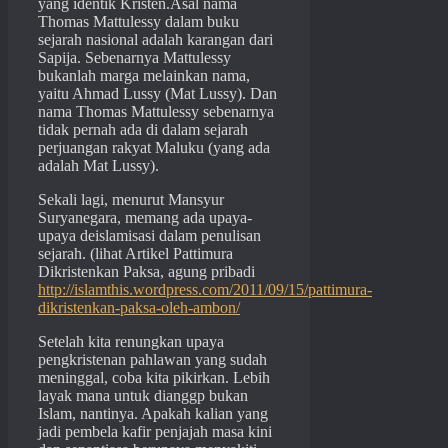
yang identik Kristen.Asal nama
Thomas Mattulessy dalam buku
sejarah nasional adalah karangan dari
Sapija. Sebenarnya Mattulessy
bukanlah marga melainkan nama,
yaitu Ahmad Lussy (Mat Lussy). Dan
nama Thomas Mattulessy sebenarnya
tidak pernah ada di dalam sejarah
perjuangan rakyat Maluku (yang ada
adalah Mat Lussy).
Sekali lagi, menurut Mansyur
Suryanegara, memang ada upaya-
upaya deislamisasi dalam penulisan
sejarah. (lihat Artikel Pattimura
Dikristenkan Paksa, agung pribadi
http://islamthis.wordpress.com/2011/09/15/pattimura-
dikristenkan-paksa-oleh-ambon/
Setelah kita renungkan upaya
pengkristenan pahlawan yang sudah
meninggal, coba kita pikirkan. Lebih
layak mana untuk dianggp bukan
Islam, nantinya. Apakah kalian yang
jadi pembela kafir penjajah masa kini