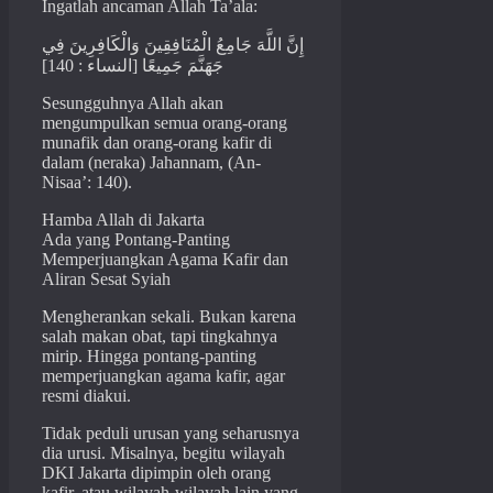
Ingatlah ancaman Allah Ta’ala:
إِنَّ اللَّهَ جَامِعُ الْمُنَافِقِينَ وَالْكَافِرِينَ فِي
جَهَنَّمَ جَمِيعًا [النساء : 140]
Sesungguhnya Allah akan
mengumpulkan semua orang-orang
munafik dan orang-orang kafir di
dalam (neraka) Jahannam, (An-
Nisaa’: 140).
Hamba Allah di Jakarta
Ada yang Pontang-Panting
Memperjuangkan Agama Kafir dan
Aliran Sesat Syiah
Mengherankan sekali. Bukan karena
salah makan obat, tapi tingkahnya
mirip. Hingga pontang-panting
memperjuangkan agama kafir, agar
resmi diakui.
Tidak peduli urusan yang seharusnya
dia urusi. Misalnya, begitu wilayah
DKI Jakarta dipimpin oleh orang
kafir, atau wilayah-wilayah lain yang