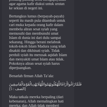
agar agama kafir diakui untuk urutan
ke sekian di negeri ini.
Bertungkus lumus (berpayah-payah)
seperti itu masih pula ditambah untuk
cari muka kepada orang kafir dalam
membela aliran sesat syiah yang
memusuhi dan membunuhi umat
Islam di dunia ini dari dulu sampai
sekarang. Hingga berani melabrak
tokoh-tokoh Islam Madura yang telah
disakiti dan dikhinati syiah. Tidak
perduli syiah itu merusak aqidah Islam
dan menyakiti umat Islam atau tidak.
Pokoknya aliran sesat syiah harus
diperjuangkan.
Benarlah firman Allah Ta’ala:
فَلَمَّازَاغُواأَزَاغَاللَّهُقُلُوبَهُمْوَاللَّهُلَايَهْدِيالْقَوْمَالْفَاسِقِينَ
[الصف : 5]
Maka tatkala mereka berpaling (dari
kebenaran), Allah memalingkan hati
mereka; dan Allah tidak memberi