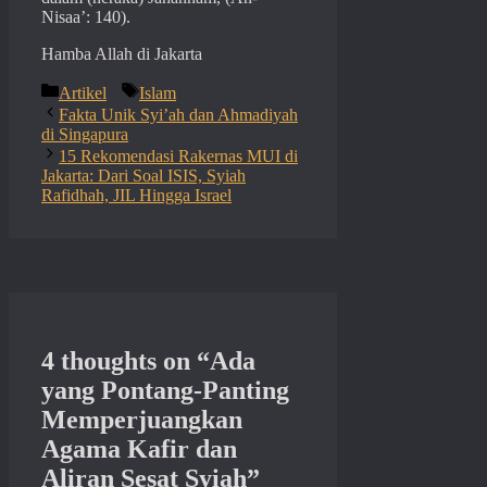
Nisaa’: 140).
Hamba Allah di Jakarta
Categories
Tags
Artikel
Islam
Fakta Unik Syi’ah dan Ahmadiyah
di Singapura
15 Rekomendasi Rakernas MUI di
Jakarta: Dari Soal ISIS, Syiah
Rafidhah, JIL Hingga Israel
4 thoughts on “Ada
yang Pontang-Panting
Memperjuangkan
Agama Kafir dan
Aliran Sesat Syiah”