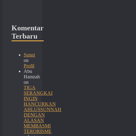
Komentar
Terbaru
Sunni
on
Profil
Abu
Hamzah
on
TIGA
SERANGKAI
INGIN
HANCURKAN
AHLUSSUNNAH
DENGAN
ALASAN
MEMBASMI
TERORISME