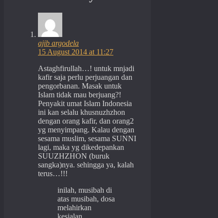
ajib argodela
15 August 2014 at 11:27
Astaghfirullah…! untuk mnjadi
kafir saja perlu perjuangan dan
pengorbanan. Masak untuk
Islam tidak mau berjuang?!
Penyakit umat Islam Indonesia
ini kan selalu khusnuzhzhon
dengan orang kafir, dan orang2
yg menyimpang. Kalau dengan
sesama muslim, sesama SUNNI
lagi, maka yg dikedepankan
SUUZHZHON (buruk
sangka)nya. sehingga ya, kalah
terus…!!!
inilah, musibah di
atas musibah, dosa
melahirkan
kesialan.