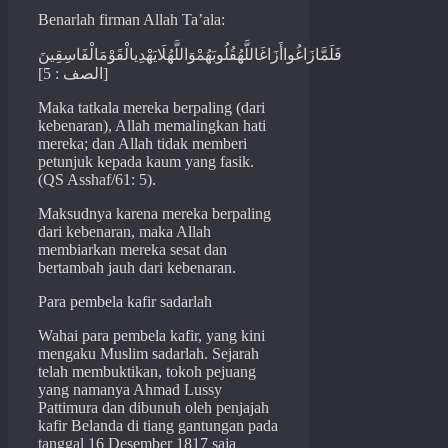
Benarlah firman Allah Ta’ala:
فَلَمَّازَاغُواأَزَاغَاللَّهُقُلُوبَهُمْوَاللَّهُلَايَهْدِيالْقَوْمَالْفَاسِقِينَ
[الصف : 5]
Maka tatkala mereka berpaling (dari
kebenaran), Allah memalingkan hati
mereka; dan Allah tidak memberi
petunjuk kepada kaum yang fasik.
(QS Asshaf/61: 5).
Maksudnya karena mereka berpaling
dari kebenaran, maka Allah
membiarkan mereka sesat dan
bertambah jauh dari kebenaran.
Para pembela kafir sadarlah
Wahai para pembela kafir, yang kini
mengaku Muslim sadarlah. Sejarah
telah membuktikan, tokoh pejuang
yang namanya Ahmad Lussy
Pattimura dan dibunuh oleh penjajah
kafir Belanda di tiang gantungan pada
tanggal 16 Desember 1817 saja