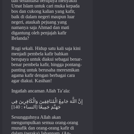
dan senantiasa berupaya menyakiti
Umat Islam untuk cari muka kepada
bos dan cukong kalian yang kafir,
baik di dalam negeri maupun luar
negeri, ataukah pejuang yang
namanya saja Ahmad dan mati
digantung oleh penjajah kafir
Belanda?
Rugi sekali. Hidup satu kali saja kini
menjadi pembela kafir bahkan
berupaya untuk diakui sebagai benar-
benar pembela kafir, hingga pontang-
panting untuk berusaha meresmikan
agama kafir dengan berbagai cara
agar diakui. Kasihan!
Ingatlah ancaman Allah Ta’ala:
إِنَّ اللَّهَ جَامِعُ الْمُنَافِقِينَ وَالْكَافِرِينَ فِي
جَهَنَّمَ جَمِيعًا [النساء : 140]
Sesungguhnya Allah akan
mengumpulkan semua orang-orang
munafik dan orang-orang kafir di
dalam (neraka) Jahannam, (An-