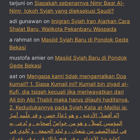
tarjuni
on
Siapakah sebenarnya Nimr Baqr Al-
Nimr, tokoh Syiah yang dieksekusi Saudi?
adi gunawan
on
Imigran Syiah Iran Ajarkan Cara
Shalat Baru, Walikota Pekanbaru Waspada
a rahmat
on
Masjid Syiah Baru di Pondok Gede
Bekasi
mustofa amier
on
Masjid Syiah Baru di Pondok
Gede Bekasi
aat
on
Mengapa kami tidak mengamalkan Doa
kumail? 1. Siapa Kumail ini? Kumail bin ziyad al-
Kufi, dia tsiqah kecuali jika meriwayatkan dari
Ali bin Abi Thabil maka harus dijauhi haditsnya.
2. Kedudukannya pada Syiah Kata al-Majlisi ia:
إنّه أفضلُ الأدعيةِ ، و هو دُعاءُ خضر، و قد علّمه أميرُ
المؤمنين كميلاً ، و هو من خواصّ أصحابه . و يُدعى به
في ليلةالنّصف مِن شعبان ، و ليلة الجمعة . و يُجْدي في
كفاية شرّ الأعداء ، و في فتح بابالرّزق ، و في غفران