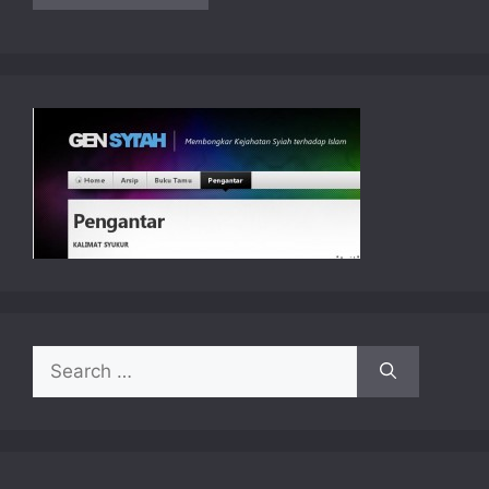
Search
for: