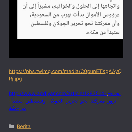
https://pbs.twimg.com/media/C0punETXgAAyQ
Rj.jpg
http://www.addiyar.com/article/1283514-
–
نجدة
–
–
–
–
–
–
–
أنزور
معركتنا
نحو
تحرير
الجولان
وفلسطين
ستبدأ
–
من
مكة
Categories
Berita