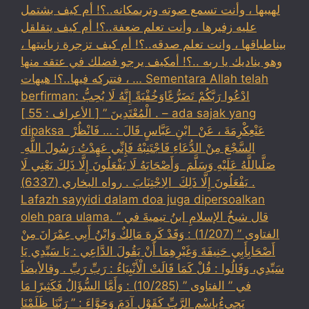
لهيبها ، وأنت تسمع صوته وترىمكانه..؟! أم كيف بشتمل
عليه زفيرها ، وأنت تعلم ضعفة..؟! أم كيف يتقلقل
بيناطباقها ، وانت تعلم صدقه..؟! أم كيف تزجرة زبانيتها ،
وهو يناديك يا ربه ..؟! أمكيف يرجو فضلك في عتقه منها
، فتتركه فيها..؟! هيهات … Sementara Allah telah
berfirman: ادْعُوا رَبَّكُمْ تَضَرُّعًاوَخُفْيَةً إِنَّهُ لَا يُحِبُّ
الْمُعْتَدِينَ ” [ الأعراف : 55 ] . – ada sajak yang
dipaksa ‏عَنْ‏‏عِكْرِمَةَ ‏، ‏عَنْ ‏ ‏ابْنِ عَبَّاسٍ ‏‏قَالَ : … فَانْظُرْ ‏‏
السَّجْعَ ‏‏مِنْ الدُّعَاءِ فَاجْتَنِبْهُ فَإِنِّي عَهِدْتُ رَسُولَ اللَّهِ ‏
‏صَلَّىاللَّهُ عَلَيْهِ وَسَلَّمَ ‏ ‏وَأَصْحَابَهُ لَا يَفْعَلُونَ إِلَّا ذَلِكَ ‏‏يَعْنِي لَا
يَفْعَلُونَ إِلَّا ذَلِكَ ‏ ‏الِاجْتِنَابَ . رواه البخاري (6337) .
Lafazh sayyidi dalam doa juga dipersoalkan
oleh para ulama. قال شيخُ الإسلامِ ابنُ تيميةَ في ”
الفتاوى ” (1/207) : وَقَدْ كَرِهَ مَالِكٌ وَابْنُ أَبِي عِمْرَانَ مِنْ
أَصْحَابِأَبِي حَنِيفَةَ وَغَيْرِهِمَا أَنْ يَقُولَ الدَّاعِي : يَا سَيِّدِي يَا
سَيِّدِي، وَقَالُوا : قُلْ كَمَا قَالَتْ الْأَنْبِيَاءُ : رَبِّ رَبِّ . وقالأيضاً
في ” الفتاوى ” (10/285) : وَأَمَّا السُّؤَالُ فَكَثِيرًا مَا
يَجِيءُبِاسْمِ الرَّبِّ كَقَوْلِ آدَمَ وَحَوَّاءَ : ” رَبَّنَا ظَلَمْنَا