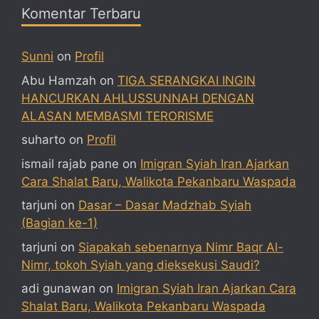
Komentar Terbaru
Sunni
on
Profil
Abu Hamzah
on
TIGA SERANGKAI INGIN
HANCURKAN AHLUSSUNNAH DENGAN
ALASAN MEMBASMI TERORISME
suharto
on
Profil
ismail rajab pane
on
Imigran Syiah Iran Ajarkan
Cara Shalat Baru, Walikota Pekanbaru Waspada
tarjuni
on
Dasar – Dasar Madzhab Syiah
(Bagian ke-1)
tarjuni
on
Siapakah sebenarnya Nimr Baqr Al-
Nimr, tokoh Syiah yang dieksekusi Saudi?
adi gunawan
on
Imigran Syiah Iran Ajarkan Cara
Shalat Baru, Walikota Pekanbaru Waspada