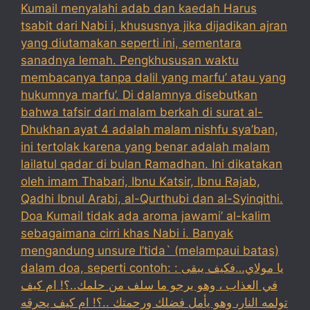
Kumail menyalahi adab dan kaedah Harus
tsabit dari Nabi i, khususnya jika dijadikan ajran
yang diutamakan seperti ini, sementara
sanadnya lemah. Pengkhususan waktu
membacanya tanpa dalil yang marfu’ atau yang
hukumnya marfu’. Di dalamnya disebutkan
bahwa tafsir dari malam berkah di surat al-
Dhukhan ayat 4 adalah malam nishfu sya’ban,
ini tertolak karena yang benar adalah malam
lailatul qadar di bulan Ramadhan. Ini dikatakan
oleh imam Thabari, Ibnu Katsir, Ibnu Rajab,
Qadhi Ibnul Arabi, al-Qurthubi dan al-Syinqithi.
Doa Kumail tidak ada aroma jawami’ al-kalim
sebagaimana cirri khas Nabi i. Banyak
mengandung unsure I’tida` (melampaui batas)
dalam doa, seperti contoh: : يا مولاي…فكيف يبقى
في العذاب ، وهو يرجو ما سلف من حلمك..؟! ام كيف
تولمه النار، وهو يأمل فضلك ورحمتك ..؟! ام كيف يحرقه