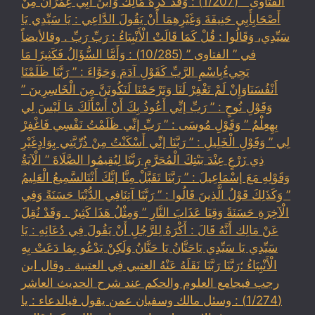
الفتاوى ” (1/207) : وَقَدْ كَرِهَ مَالِكٌ وَابْنُ أَبِي عِمْرَانَ مِنْ
أَصْحَابِأَبِي حَنِيفَةَ وَغَيْرِهِمَا أَنْ يَقُولَ الدَّاعِي : يَا سَيِّدِي يَا
سَيِّدِي، وَقَالُوا : قُلْ كَمَا قَالَتْ الْأَنْبِيَاءُ : رَبِّ رَبِّ . وقالأيضاً
في ” الفتاوى ” (10/285) : وَأَمَّا السُّؤَالُ فَكَثِيرًا مَا
يَجِيءُبِاسْمِ الرَّبِّ كَقَوْلِ آدَمَ وَحَوَّاءَ : ” رَبَّنَا ظَلَمْنَا
أَنْفُسَنَاوَإِنْ لَمْ تَغْفِرْ لَنَا وَتَرْحَمْنَا لَنَكُونَنَّ مِنَ الْخَاسِرِينَ ”
وَقَوْلِ نُوحٍ : ” رَبِّ إنِّي أَعُوذُ بِكَ أَنْ أَسْأَلَكَ مَا لَيْسَ لِي
بِهِعِلْمٌ ” وَقَوْلِ مُوسَى : ” رَبِّ إنِّي ظَلَمْتُ نَفْسِي فَاغْفِرْ
لِي ” وَقَوْلِ الْخَلِيلِ : ” رَبَّنَا إنِّي أَسْكَنْتُ مِنْ ذُرِّيَّتِي بِوَادٍغَيْرِ
ذِي زَرْعٍ عِنْدَ بَيْتِكَ الْمُحَرَّمِ رَبَّنَا لِيُقِيمُوا الصَّلَاةَ ” الْآيَةُ
وَقَوْلِهِ مَعَ إسْمَاعِيلَ : ” رَبَّنَا تَقَبَّلْ مِنَّا إنَّكَ أَنْتَالسَّمِيعُ الْعَلِيمُ
” وَكَذَلِكَ قَوْلُ الَّذِينَ قَالُوا : ” رَبَّنَا آتِنَافِي الدُّنْيَا حَسَنَةً وَفِي
الْآخِرَةِ حَسَنَةً وَقِنَا عَذَابَ النَّارِ ” وَمِثْلُ هَذَا كَثِيرٌ . وَقَدْ نُقِلَ
عَنْ مَالِك أَنَّهُ قَالَ : أَكْرَهُ لِلرَّجُلِ أَنْ يَقُولَ فِي دُعَائِهِ : يَا
سَيِّدِي يَا سَيِّدِي يَاحَنَّانُ يَا حَنَّانُ وَلَكِنْ يَدْعُو بِمَا دَعَتْ بِهِ
الْأَنْبِيَاءُ ؛رَبَّنَا رَبَّنَا نَقَلَهُ عَنْهُ العتبي فِي العتبية . وقال ابن
رجب فيجامع العلوم والحكم عند شرح الحديث العاشر
(1/274) : وسئل مالك وسفيان عمن يقول فيالدعاء : يا