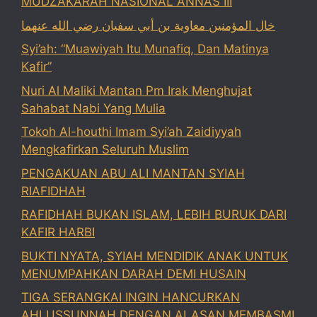
MUDZAKARAH NASIONAL ANNAS III
خال المؤمنين معاوية بن أبي سفيان رضي الله عنهما
Syi’ah: “Muawiyah Itu Munafiq, Dan Matinya
Kafir”
Nuri Al Maliki Mantan Pm Irak Menghujat
Sahabat Nabi Yang Mulia
Tokoh Al-houthi Imam Syi’ah Zaidiyyah
Mengkafirkan Seluruh Muslim
PENGAKUAN ABU ALI MANTAN SYIAH
RIAFIDHAH
RAFIDHAH BUKAN ISLAM, LEBIH BURUK DARI
KAFIR HARBI
BUKTI NYATA, SYIAH MENDIDIK ANAK UNTUK
MENUMPAHKAN DARAH DEMI HUSAIN
TIGA SERANGKAI INGIN HANCURKAN
AHLUSSUNNAH DENGAN ALASAN MEMBASMI