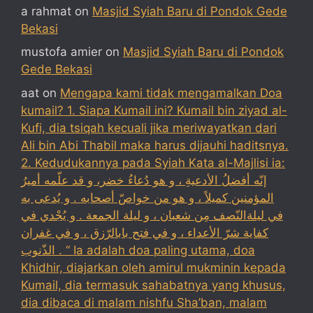
a rahmat
on
Masjid Syiah Baru di Pondok Gede
Bekasi
mustofa amier
on
Masjid Syiah Baru di Pondok
Gede Bekasi
aat
on
Mengapa kami tidak mengamalkan Doa
kumail? 1. Siapa Kumail ini? Kumail bin ziyad al-
Kufi, dia tsiqah kecuali jika meriwayatkan dari
Ali bin Abi Thabil maka harus dijauhi haditsnya.
2. Kedudukannya pada Syiah Kata al-Majlisi ia:
إنّه أفضلُ الأدعيةِ ، و هو دُعاءُ خضر، و قد علّمه أميرُ
المؤمنين كميلاً ، و هو من خواصّ أصحابه . و يُدعى به
في ليلةالنّصف مِن شعبان ، و ليلة الجمعة . و يُجْدي في
كفاية شرّ الأعداء ، و في فتح بابالرّزق ، و في غفران
الذّنوب . “ Ia adalah doa paling utama, doa
Khidhir, diajarkan oleh amirul mukminin kepada
Kumail, dia termasuk sahabatnya yang khusus,
dia dibaca di malam nishfu Sha’ban, malam