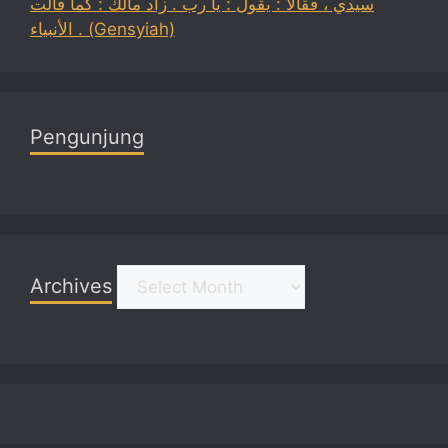
سيدي ، فقالا : يقول : يا رب . زاد مالك : كما قالت
الأنبياء . (Gensyiah)
Pengunjung
Archives
Archives