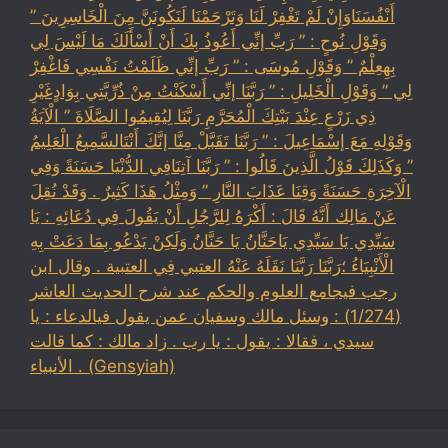
أَنْفُسَنَاوَإِنْ لَمْ تَغْفِرْ لَنَا وَتَرْحَمْنَا لَنَكُونَنَّ مِنَ الْخَاسِرِينَ ”
وَقَوْلِ نُوحٍ : ” رَبِّ إنِّي أَعُوذُ بِكَ أَنْ أَسْأَلَكَ مَا لَيْسَ لِي
بِهِعِلْمٌ ” وَقَوْلِ مُوسَى : ” رَبِّ إنِّي ظَلَمْتُ نَفْسِي فَاغْفِرْ
لِي ” وَقَوْلِ الْخَلِيلِ : ” رَبَّنَا إنِّي أَسْكَنْتُ مِنْ ذُرِّيَّتِي بِوَادٍغَيْرِ
ذِي زَرْعٍ عِنْدَ بَيْتِكَ الْمُحَرَّمِ رَبَّنَا لِيُقِيمُوا الصَّلَاةَ ” الْآيَةُ
وَقَوْلِهِ مَعَ إسْمَاعِيلَ : ” رَبَّنَا تَقَبَّلْ مِنَّا إنَّكَ أَنْتَالسَّمِيعُ الْعَلِيمُ
” وَكَذَلِكَ قَوْلُ الَّذِينَ قَالُوا : ” رَبَّنَا آتِنَافِي الدُّنْيَا حَسَنَةً وَفِي
الْآخِرَةِ حَسَنَةً وَقِنَا عَذَابَ النَّارِ ” وَمِثْلُ هَذَا كَثِيرٌ . وَقَدْ نُقِلَ
عَنْ مَالِك أَنَّهُ قَالَ : أَكْرَهُ لِلرَّجُلِ أَنْ يَقُولَ فِي دُعَائِهِ : يَا
سَيِّدِي يَا سَيِّدِي يَاحَنَّانُ يَا حَنَّانُ وَلَكِنْ يَدْعُو بِمَا دَعَتْ بِهِ
الْأَنْبِيَاءُ ؛رَبَّنَا رَبَّنَا نَقَلَهُ عَنْهُ العتبي فِي العتبية . وقال ابن
رجب فيجامع العلوم والحكم عند شرح الحديث العاشر
(1/274) : وسئل مالك وسفيان عمن يقول فيالدعاء : يا
سيدي ، فقالا : يقول : يا رب . زاد مالك : كما قالت
الأنبياء . (Gensyiah)