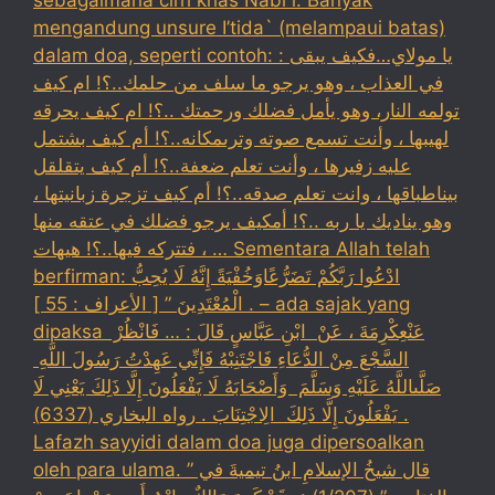
mengandung unsure I’tida` (melampaui batas)
dalam doa, seperti contoh: : يا مولاي…فكيف يبقى
في العذاب ، وهو يرجو ما سلف من حلمك..؟! ام كيف
تولمه النار، وهو يأمل فضلك ورحمتك ..؟! ام كيف يحرقه
لهيبها ، وأنت تسمع صوته وترىمكانه..؟! أم كيف بشتمل
عليه زفيرها ، وأنت تعلم ضعفة..؟! أم كيف يتقلقل
بيناطباقها ، وانت تعلم صدقه..؟! أم كيف تزجرة زبانيتها ،
وهو يناديك يا ربه ..؟! أمكيف يرجو فضلك في عتقه منها
، فتتركه فيها..؟! هيهات … Sementara Allah telah
berfirman: ادْعُوا رَبَّكُمْ تَضَرُّعًاوَخُفْيَةً إِنَّهُ لَا يُحِبُّ
الْمُعْتَدِينَ ” [ الأعراف : 55 ] . – ada sajak yang
dipaksa ‏عَنْ‏‏عِكْرِمَةَ ‏، ‏عَنْ ‏ ‏ابْنِ عَبَّاسٍ ‏‏قَالَ : … فَانْظُرْ ‏‏
السَّجْعَ ‏‏مِنْ الدُّعَاءِ فَاجْتَنِبْهُ فَإِنِّي عَهِدْتُ رَسُولَ اللَّهِ ‏
‏صَلَّىاللَّهُ عَلَيْهِ وَسَلَّمَ ‏ ‏وَأَصْحَابَهُ لَا يَفْعَلُونَ إِلَّا ذَلِكَ ‏‏يَعْنِي لَا
يَفْعَلُونَ إِلَّا ذَلِكَ ‏ ‏الِاجْتِنَابَ . رواه البخاري (6337) .
Lafazh sayyidi dalam doa juga dipersoalkan
oleh para ulama. قال شيخُ الإسلامِ ابنُ تيميةَ في ”