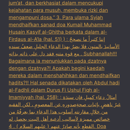
jum’at, dan berkhasiat dalam mencukupi
kejahatan para musuh, membuka rizki dan
mengampuni dosa.” 3. Para ulama Syiah
mendhaifkan sanad doa Kumail Muhammad
Husain Kasyif al-Ghitha berkata dalam al-
Firdaus al-A’la (hal. 51) ) : إننا كثيراً ما نصححُ
الأسانيدَ بالمتون فلا يضرُ بهذا الدعاءِ الجليلِ ضعفُ سندهِ
مع قوةِ متنهِ فقد دل على ذاته بذاتهِ . Subhanallah!!!
Bagaimana ia menunjukkan pada dzatnya
dengan dzatnya?! Apakah begini kaedah
mereka dalam menshahihkan dan mendhaifkan
hadits?!! Hal senada dikatakan oleh Abdul hadi
al-Fadhli dalam Durus Fi Ushul Fiqh al-
Imamiyyah (hal. 258): : أمثالُ دعاءِ كميلِ فإن سندَهَ
غيرُ ناهضٍ بإثبات صحةِصدورهِ عن المعصومِ ، لكن الفقيه
من خلالِ مقارنته أسلوب هذا الدعاء بما يعرفُهُ من
خصائص مميزة لأساليب أدعية أهل البيت يحصل له
القطع بأنه صادرٌ عنهم ( عليهم السلام ) . 4. Doa